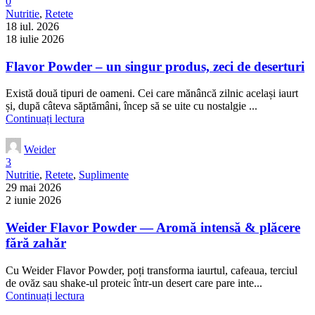
0
Nutritie
,
Retete
18 iul. 2026
18 iulie 2026
Flavor Powder – un singur produs, zeci de deserturi
Există două tipuri de oameni. Cei care mănâncă zilnic același iaurt
și, după câteva săptămâni, încep să se uite cu nostalgie ...
Continuați lectura
Weider
3
Nutritie
,
Retete
,
Suplimente
29 mai 2026
2 iunie 2026
Weider Flavor Powder — Aromă intensă & plăcere
fără zahăr
Cu Weider Flavor Powder, poți transforma iaurtul, cafeaua, terciul
de ovăz sau shake-ul proteic într-un desert care pare inte...
Continuați lectura