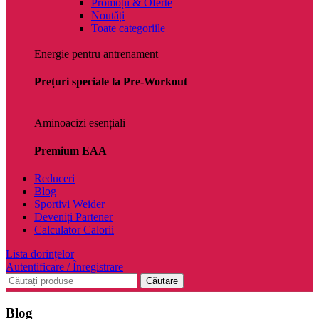
Promoții & Oferte
Noutăți
Toate categoriile
Energie pentru antrenament
Prețuri speciale la Pre-Workout
Aminoacizi esențiali
Premium EAA
Reduceri
Blog
Sportivi Weider
Deveniți Partener
Calculator Calorii
Lista dorințelor
Autentificare / Înregistrare
Căutare
Blog