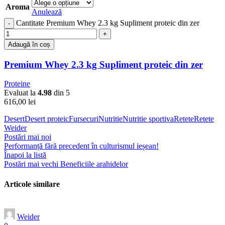
Aroma
Anulează
Cantitate Premium Whey 2.3 kg Supliment proteic din zer
Adaugă în coș
Premium Whey 2.3 kg Supliment proteic din zer
Proteine
Evaluat la
4.98
din 5
616,00
lei
Desert
Desert proteic
Fursecuri
Nutritie
Nutritie sportiva
Retete
Retete
Weider
Postări mai noi
Performanță fără precedent în culturismul ieșean!
Înapoi la listă
Postări mai vechi
Beneficiile arahidelor
Articole similare
Weider