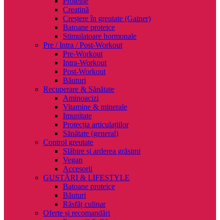
Proteine
Creatină
Creștere în greutate (Gainer)
Batoane proteice
Stimulatoare hormonale
Pre / Intra / Post-Workout
Pre-Workout
Intra-Workout
Post-Workout
Băuturi
Recuperare & Sănătate
Aminoacizi
Vitamine & minerale
Imunitate
Protecția articulațiilor
Sănătate (general)
Control greutate
Slăbire și arderea grăsimi
Vegan
Accesorii
GUSTĂRI & LIFESTYLE
Batoane proteice
Băuturi
Răsfăț culinar
Oferte și recomandări