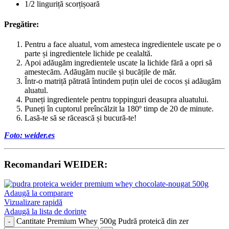
1/2 linguriță scorțișoară
Pregătire:
Pentru a face aluatul, vom amesteca ingredientele uscate pe o
parte și ingredientele lichide pe cealaltă.
Apoi adăugăm ingredientele uscate la lichide fără a opri să
amestecăm. Adăugăm nucile și bucățile de măr.
Într-o matriță pătrată întindem puțin ulei de cocos și adăugăm
aluatul.
Puneți ingredientele pentru toppinguri deasupra aluatului.
Puneți în cuptorul preîncălzit la 180º timp de 20 de minute.
Lasă-te să se răcească și bucură-te!
Foto:
weider.es
Recomandari WEIDER:
Adaugă la comparare
Vizualizare rapidă
Adaugă la lista de dorințe
Cantitate Premium Whey 500g Pudră proteică din zer