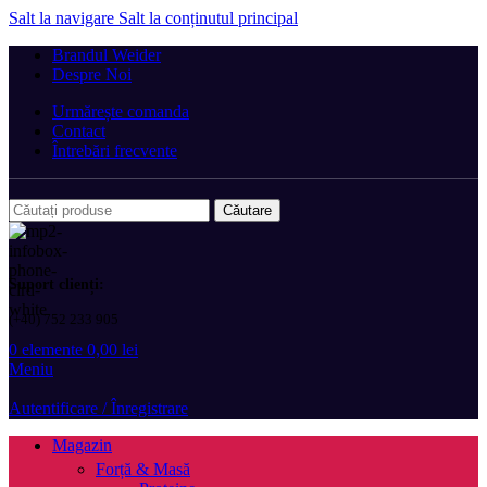
Salt la navigare
Salt la conținutul principal
Brandul Weider
Despre Noi
Urmărește comanda
Contact
Întrebări frecvente
Căutare
Suport clienți:
(+40) 752 233 905
0
elemente
0,00
lei
Meniu
Autentificare / Înregistrare
Magazin
Forță & Masă