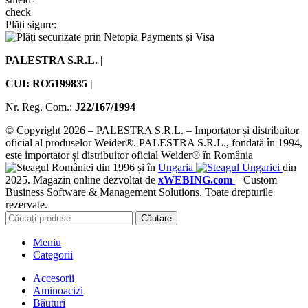
Plăți sigure:
PALESTRA S.R.L. |
CUI: RO5199835 |
Nr. Reg. Com.:
J22/167/1994
© Copyright 2026 – PALESTRA S.R.L. – Importator și distribuitor
oficial al produselor Weider®. PALESTRA S.R.L., fondată în 1994,
este importator și distribuitor oficial Weider® în România
din 1996 și în
Ungaria
din
2025. Magazin online dezvoltat de
xWEBING.com
– Custom
Business Software & Management Solutions. Toate drepturile
rezervate.
Căutare
Meniu
Categorii
Accesorii
Aminoacizi
Băuturi