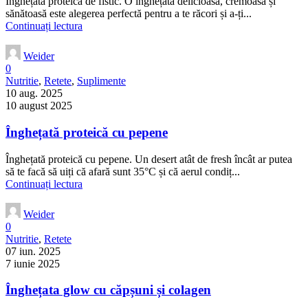
Înghețată proteică de fistic. O înghețată delicioasă, cremoasă și
sănătoasă este alegerea perfectă pentru a te răcori și a-ți...
Continuați lectura
Weider
0
Nutritie
,
Retete
,
Suplimente
10 aug. 2025
10 august 2025
Înghețată proteică cu pepene
Înghețată proteică cu pepene. Un desert atât de fresh încât ar putea
să te facă să uiți că afară sunt 35°C și că aerul condiț...
Continuați lectura
Weider
0
Nutritie
,
Retete
07 iun. 2025
7 iunie 2025
Înghețata glow cu căpșuni și colagen