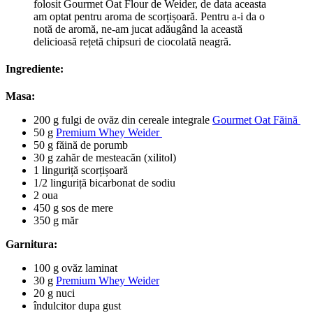
folosit Gourmet Oat Flour de Weider, de data aceasta
am optat pentru aroma de scorțișoară. Pentru a-i da o
notă de aromă, ne-am jucat adăugând la această
delicioasă rețetă chipsuri de ciocolată neagră.
Ingrediente:
Masa:
200 g fulgi de ovăz din cereale integrale
Gourmet Oat Făină
50 g
Premium Whey Weider
50 g făină de porumb
30 g zahăr de mesteacăn (xilitol)
1 linguriță scorțișoară
1/2 linguriță bicarbonat de sodiu
2 oua
450 g sos de mere
350 g măr
Garnitura:
100 g ovăz laminat
30 g
Premium Whey Weider
20 g nuci
îndulcitor dupa gust