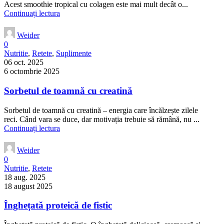
Acest smoothie tropical cu colagen este mai mult decât o...
Continuați lectura
Weider
0
Nutritie
,
Retete
,
Suplimente
06 oct. 2025
6 octombrie 2025
Sorbetul de toamnă cu creatină
Sorbetul de toamnă cu creatină – energia care încălzește zilele
reci. Când vara se duce, dar motivația trebuie să rămână, nu ...
Continuați lectura
Weider
0
Nutritie
,
Retete
18 aug. 2025
18 august 2025
Înghețată proteică de fistic