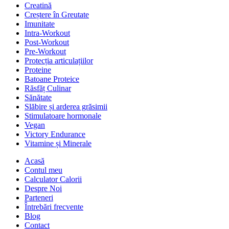
Creatină
Creștere în Greutate
Imunitate
Intra-Workout
Post-Workout
Pre-Workout
Protecția articulațiilor
Proteine
Batoane Proteice
Răsfăț Culinar
Sănătate
Slăbire și arderea grăsimii
Stimulatoare hormonale
Vegan
Victory Endurance
Vitamine și Minerale
Acasă
Contul meu
Calculator Calorii
Despre Noi
Parteneri
Întrebări frecvente
Blog
Contact