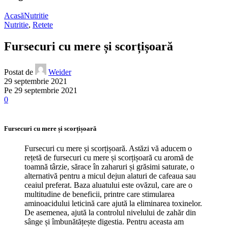
Acasă
Nutritie
Nutritie
,
Retete
Fursecuri cu mere și scorțișoară
Postat de
Weider
29 septembrie 2021
Pe 29 septembrie 2021
0
Fursecuri cu mere și scorțișoară
Fursecuri cu mere și scorțișoară. Astăzi vă aducem o
rețetă de fursecuri cu mere și scorțișoară cu aromă de
toamnă târzie, sărace în zaharuri și grăsimi saturate, o
alternativă pentru a micul dejun alaturi de cafeaua sau
ceaiul preferat. Baza aluatului este ovăzul, care are o
multitudine de beneficii, printre care stimularea
aminoacidului leticină care ajută la eliminarea toxinelor.
De asemenea, ajută la controlul nivelului de zahăr din
sânge și îmbunătățește digestia. Pentru aceasta am