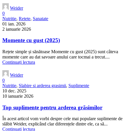
Weider
0
Nutritie
,
Retete
,
Sanatate
01 ian. 2026
2 ianuarie 2026
Momente cu gust (2025)
Rețete simple și sănătoase Momente cu gust (2025) sunt câteva
momente care au dat savoare anului care tocmai a trecut....
Continuați lectura
Weider
0
Nutritie
,
Slabire si arderea grasimii
,
Suplimente
10 dec. 2025
10 ianuarie 2026
Top suplimente pentru arderea grăsimilor
În acest articol vom vorbi despre cele mai populare suplimente de
slăbit Weider, explicând clar diferențele dintre ele, ca să...
Continuați lectura