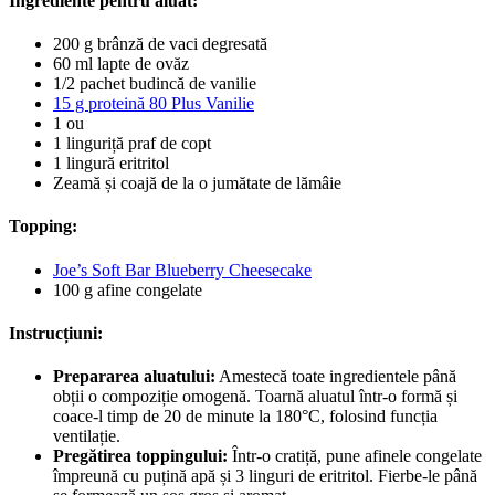
Ingrediente pentru aluat:
200 g brânză de vaci degresată
60 ml lapte de ovăz
1/2 pachet budincă de vanilie
15 g proteină 80 Plus Vanilie
1 ou
1 linguriță praf de copt
1 lingură eritritol
Zeamă și coajă de la o jumătate de lămâie
Topping:
Joe’s Soft Bar Blueberry Cheesecake
100 g afine congelate
Instrucțiuni:
Prepararea aluatului:
Amestecă toate ingredientele până
obții o compoziție omogenă. Toarnă aluatul într-o formă și
coace-l timp de 20 de minute la 180°C, folosind funcția
ventilație.
Pregătirea toppingului:
Într-o cratiță, pune afinele congelate
împreună cu puțină apă și 3 linguri de eritritol. Fierbe-le până