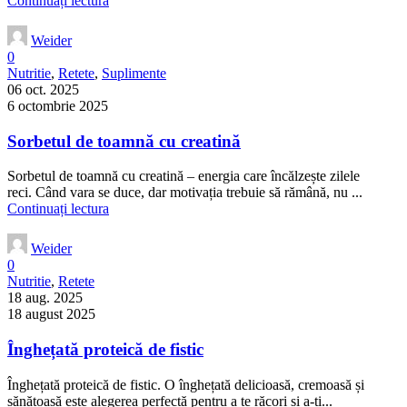
Continuați lectura
Weider
0
Nutritie
,
Retete
,
Suplimente
06 oct. 2025
6 octombrie 2025
Sorbetul de toamnă cu creatină
Sorbetul de toamnă cu creatină – energia care încălzește zilele
reci. Când vara se duce, dar motivația trebuie să rămână, nu ...
Continuați lectura
Weider
0
Nutritie
,
Retete
18 aug. 2025
18 august 2025
Înghețată proteică de fistic
Înghețată proteică de fistic. O înghețată delicioasă, cremoasă și
sănătoasă este alegerea perfectă pentru a te răcori și a-ți...