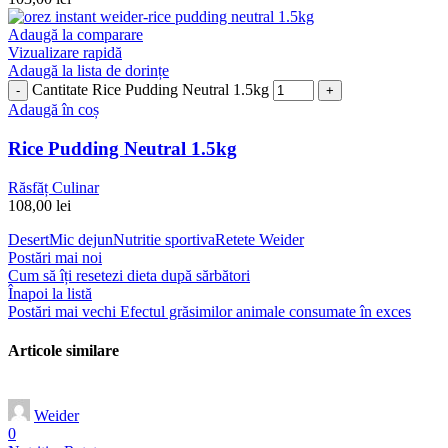
Adaugă la comparare
Vizualizare rapidă
Adaugă la lista de dorințe
Cantitate Rice Pudding Neutral 1.5kg
Adaugă în coș
Rice Pudding Neutral 1.5kg
Răsfăț Culinar
108,00
lei
Desert
Mic dejun
Nutritie sportiva
Retete Weider
Postări mai noi
Cum să îți resetezi dieta după sărbători
Înapoi la listă
Postări mai vechi
Efectul grăsimilor animale consumate în exces
Articole similare
Weider
0