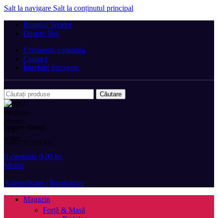
Salt la navigare
Salt la conținutul principal
Brandul Weider
Despre Noi
Urmărește comanda
Contact
Întrebări frecvente
Căutare
Suport clienți:
(+40) 752 233 905
0
elemente
0,00
lei
Meniu
Autentificare / Înregistrare
Magazin
Forță & Masă