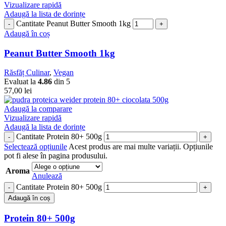
Vizualizare rapidă
Adaugă la lista de dorințe
Cantitate Peanut Butter Smooth 1kg
Adaugă în coș
Peanut Butter Smooth 1kg
Răsfăț Culinar
,
Vegan
Evaluat la
4.86
din 5
57,00
lei
Adaugă la comparare
Vizualizare rapidă
Adaugă la lista de dorințe
Cantitate Protein 80+ 500g
Selectează opțiunile
Acest produs are mai multe variații. Opțiunile
pot fi alese în pagina produsului.
Aroma
Anulează
Cantitate Protein 80+ 500g
Adaugă în coș
Protein 80+ 500g