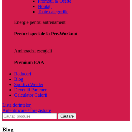
Promoții & Oferte
Noutăți
Toate categoriile
Energie pentru antrenament
Prețuri speciale la Pre-Workout
Aminoacizi esențiali
Premium EAA
Reduceri
Blog
Sportivi Weider
Deveniți Partener
Calculator Calorii
Lista dorințelor
Autentificare / Înregistrare
Căutare
Blog