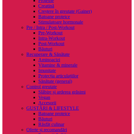
Proteine
Creatină
Creștere în greutate (Gainer)
Batoane proteice
Stimulatoare hormonale
Pre / Intra / Post-Workout
Pre-Workout
Intra-Workout
Post-Workout
Băuturi
Recuperare & Sănătate
Aminoacizi
Vitamine & minerale
Imunitate
Protecția articulațiilor
Sănătate (general)
Control greutate
Slăbire și arderea grăsimi
Vegan
Accesorii
GUSTĂRI & LIFESTYLE
Batoane proteice
Băuturi
Răsfăț culinar
Oferte și recomandări