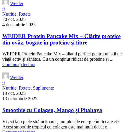
Weider
0
Nutritie
,
Retete
20 oct. 2025
4 decembrie 2025
WEIDER Protein Pancake Mix – Clătite proteice
din ovăz, bogate în proteine și fibre
WEIDER Protein Pancake Mix – aliatul perfect pentru un stil de
viață activ și sănătos. Cu un conținut ridicat de proteine și ...
Continuați lectura
Weider
0
Nutritie
,
Retete
,
Suplimente
13 oct. 2025
13 octombrie 2025
Smoothie cu Colagen, Mango și Pitahaya
Visezi la o piele strălucitoare și un plus de energie în fiecare zi?
Acest smoothie tropical cu colagen este mai mult decât o...