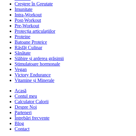
Creștere în Greutate
Imunitate
Intra-Workout
Post-Workout
Pre-Workout
Protecția articulațiilor
Proteine
Batoane Proteice
Răsfăț Culinar
Sănătate
Slăbire și arderea grăsimii
Stimulatoare hormonale
Vegan
Victory Endurance
Vitamine și Minerale
Acasă
Contul meu
Calculator Calorii
Despre Noi
Parteneri
Întrebări frecvente
Blog
Contact