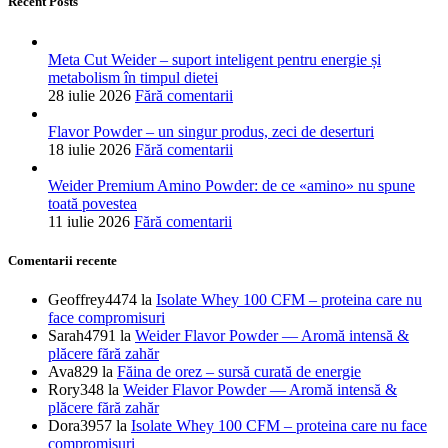
Recent Posts
Meta Cut Weider – suport inteligent pentru energie și
metabolism în timpul dietei
28 iulie 2026
Fără comentarii
Flavor Powder – un singur produs, zeci de deserturi
18 iulie 2026
Fără comentarii
Weider Premium Amino Powder: de ce «amino» nu spune
toată povestea
11 iulie 2026
Fără comentarii
Comentarii recente
Geoffrey4474
la
Isolate Whey 100 CFM – proteina care nu
face compromisuri
Sarah4791
la
Weider Flavor Powder — Aromă intensă &
plăcere fără zahăr
Ava829
la
Făina de orez – sursă curată de energie
Rory348
la
Weider Flavor Powder — Aromă intensă &
plăcere fără zahăr
Dora3957
la
Isolate Whey 100 CFM – proteina care nu face
compromisuri