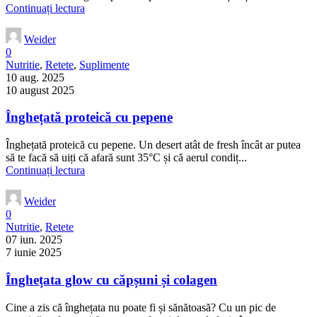
Continuați lectura
Weider
0
Nutritie
,
Retete
,
Suplimente
10 aug. 2025
10 august 2025
Înghețată proteică cu pepene
Înghețată proteică cu pepene. Un desert atât de fresh încât ar putea
să te facă să uiți că afară sunt 35°C și că aerul condiț...
Continuați lectura
Weider
0
Nutritie
,
Retete
07 iun. 2025
7 iunie 2025
Înghețata glow cu căpșuni și colagen
Cine a zis că înghețata nu poate fi și sănătoasă? Cu un pic de