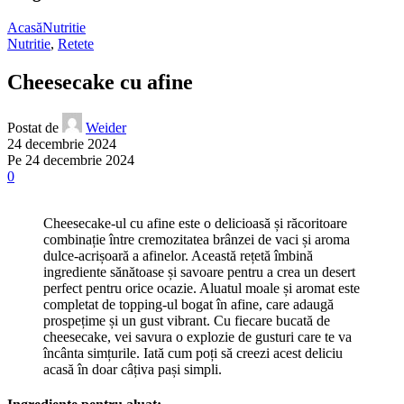
Acasă
Nutritie
Nutritie
,
Retete
Cheesecake cu afine
Postat de
Weider
24 decembrie 2024
Pe 24 decembrie 2024
0
Cheesecake-ul cu afine este o delicioasă și răcoritoare
combinație între cremozitatea brânzei de vaci și aroma
dulce-acrișoară a afinelor. Această rețetă îmbină
ingrediente sănătoase și savoare pentru a crea un desert
perfect pentru orice ocazie. Aluatul moale și aromat este
completat de topping-ul bogat în afine, care adaugă
prospețime și un gust vibrant. Cu fiecare bucată de
cheesecake, vei savura o explozie de gusturi care te va
încânta simțurile. Iată cum poți să creezi acest deliciu
acasă în doar câțiva pași simpli.