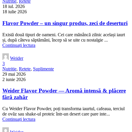
Nutritie
,
Retete
18 iul. 2026
18 iulie 2026
Flavor Powder – un singur produs, zeci de deserturi
Există două tipuri de oameni. Cei care mănâncă zilnic același iaurt
și, după câteva săptămâni, încep să se uite cu nostalgie ...
Continuați lectura
Weider
3
Nutritie
,
Retete
,
Suplimente
29 mai 2026
2 iunie 2026
Weider Flavor Powder — Aromă intensă & plăcere
fără zahăr
Cu Weider Flavor Powder, poți transforma iaurtul, cafeaua, terciul
de ovăz sau shake-ul proteic într-un desert care pare inte...
Continuați lectura