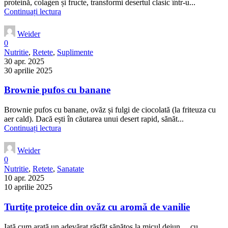
proteină, colagen și fructe, transformi desertul clasic într-u...
Continuați lectura
Weider
0
Nutritie
,
Retete
,
Suplimente
30 apr. 2025
30 aprilie 2025
Brownie pufos cu banane
Brownie pufos cu banane, ovăz și fulgi de ciocolată (la friteuza cu
aer cald). Dacă ești în căutarea unui desert rapid, sănăt...
Continuați lectura
Weider
0
Nutritie
,
Retete
,
Sanatate
10 apr. 2025
10 aprilie 2025
Turtițe proteice din ovăz cu aromă de vanilie
Iată cum arată un adevărat răsfăț sănătos la micul dejun… cu