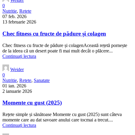
Weider
0
Nutritie
,
Retete
07 feb. 2026
13 februarie 2026
Chec fitness cu fructe de pădure și colagen
Chec fitness cu fructe de pădure și colagenAceastă rețetă pornește
de la ideea că un desert poate fi mai mult decât o plăcere...
Continuați lectura
Weider
0
Nutritie
,
Retete
,
Sanatate
01 ian. 2026
2 ianuarie 2026
Momente cu gust (2025)
Rețete simple și sănătoase Momente cu gust (2025) sunt câteva
momente care au dat savoare anului care tocmai a trecut....
Continuați lectura