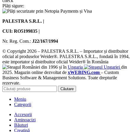
Plăți sigure:
PALESTRA S.R.L. |
CUI: RO5199835 |
Nr. Reg. Com.:
J22/167/1994
© Copyright 2026 – PALESTRA S.R.L. – Importator și distribuitor
oficial al produselor Weider®. PALESTRA S.R.L., fondată în 1994,
este importator și distribuitor oficial Weider® în România
din 1996 și în
Ungaria
din
2025. Magazin online dezvoltat de
xWEBING.com
– Custom
Business Software & Management Solutions. Toate drepturile
rezervate.
Căutare
Meniu
Categorii
Accesorii
Aminoacizi
Băuturi
Creatină