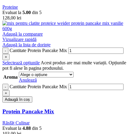
Proteine
Evaluat la
5.00
din 5
128,00
lei
Adaugă la comparare
Vizualizare rapidă
Adaugă la lista de dorințe
Cantitate Protein Pancake Mix
Selectează opțiunile
Acest produs are mai multe variații. Opțiunile
pot fi alese în pagina produsului.
Aroma
Anulează
Cantitate Protein Pancake Mix
Adaugă în coș
Protein Pancake Mix
Răsfăț Culinar
Evaluat la
4.88
din 5
103,00
lei