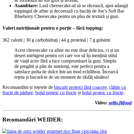
se formează un sos gros și aromat.
Asamblare:
Lasă cheesecake-ul să se răcească, apoi adaugă
toppingul de afine și decorează cu bucăți de Joe’s Soft Bar
Blueberry Cheesecake pentru un plus de textură și gust.
Valori nutriționale pentru o porție – fără topping:
362 calorii | 30 g carbohidrați | 44 g proteină | 7 g grăsimi
Acest cheesecake cu afine nu este doar delicios, ci și un
desert inteligent pentru cei care vor să își mențină stilul
de viață activ fără a face compromisuri la gust. Simplu
de pregătit și plin de nutrienți, este perfect pentru a
satisface pofta de dulce într-un mod echilibrat. Încearcă
rețeta și bucură-te de un moment de răsfăț sănătos!
Recomandăm și rețetele de
biscuiți proteici fără coacere
,
clătite cu
fructe de pădure
,
bolul proteic cu fructe
și
bolul proteic cu fructe
.
Video:
sellis.fitfood
Recomandări WEIDER: