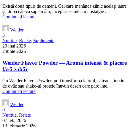
Există două tipuri de oameni. Cei care mănâncă zilnic același iaurt
și, după câteva săptămâni, încep să se uite cu nostalgie ...
Continuați lectura
Weider
3
Nutritie
,
Retete
,
Suplimente
29 mai 2026
2 iunie 2026
Weider Flavor Powder — Aromă intensă & plăcere
fără zahăr
Cu Weider Flavor Powder, poți transforma iaurtul, cafeaua, terciul
de ovăz sau shake-ul proteic într-un desert care pare inte...
Continuați lectura
Weider
0
Nutritie
,
Retete
07 feb. 2026
13 februarie 2026