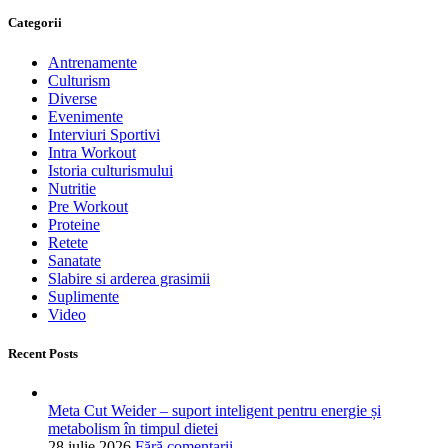
Categorii
Antrenamente
Culturism
Diverse
Evenimente
Interviuri Sportivi
Intra Workout
Istoria culturismului
Nutritie
Pre Workout
Proteine
Retete
Sanatate
Slabire si arderea grasimii
Suplimente
Video
Recent Posts
Meta Cut Weider – suport inteligent pentru energie și
metabolism în timpul dietei
28 iulie 2026
Fără comentarii