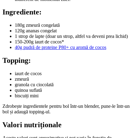
Ingrediente:
180g zmeură congelată
120g ananas congelat
1 strop de lapte (doar un strop, altfel va deveni prea lichid)
150-200g iaurt de cocos*
40g pudră de proteine P80+ cu aromă de cocos
Topping:
iaurt de cocos
zmeură
granola cu ciocolată
quinoa suflată
biscuiți mini
Zdrobește ingredientele pentru bol într-un blender, pune-le într-un
bol și adaugă topping-ul.
Valori nutriționale
Aceste valori sunt aproximative și pot varia în funcție de