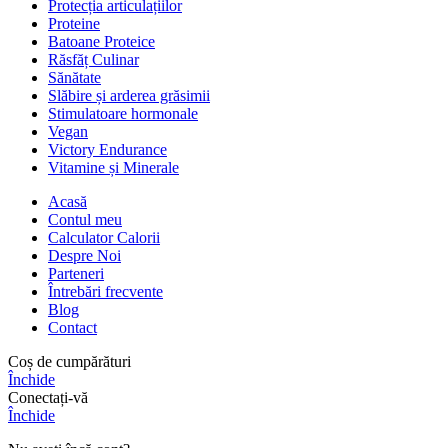
Protecția articulațiilor
Proteine
Batoane Proteice
Răsfăț Culinar
Sănătate
Slăbire și arderea grăsimii
Stimulatoare hormonale
Vegan
Victory Endurance
Vitamine și Minerale
Acasă
Contul meu
Calculator Calorii
Despre Noi
Parteneri
Întrebări frecvente
Blog
Contact
Coș de cumpărături
Închide
Conectați-vă
Închide