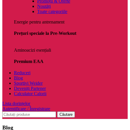
Promoții & Oferte
Noutăți
Toate categoriile
Energie pentru antrenament
Prețuri speciale la Pre-Workout
Aminoacizi esențiali
Premium EAA
Reduceri
Blog
Sportivi Weider
Deveniți Partener
Calculator Calorii
Lista dorințelor
Autentificare / Înregistrare
Căutare
Blog