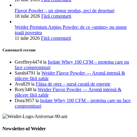
Flavor Powder – un singur produs, zeci de deserturi
18 iulie 2026
Fără comentarii
Weider Premium Amino Powder: de ce «amino» nu spune
toată povestea
11 iulie 2026
Fără comentarii
Comentarii recente
Geoffrey4474
la
Isolate Whey 100 CFM – proteina care nu
face compromisuri
Sarah4791
la
Weider Flavor Powder — Aromă intensă &
plăcere fără zahăr
Ava829
la
Făina de orez – sursă curată de energie
Rory348
la
Weider Flavor Powder — Aromă intensă &
plăcere fără zahăr
Dora3957
la
Isolate Whey 100 CFM – proteina care nu face
compromisuri
Newsletter-ul Weider