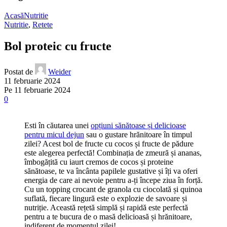
Acasă
Nutritie
Nutritie
,
Retete
Bol proteic cu fructe
Postat de
Weider
11 februarie 2024
Pe 11 februarie 2024
0
Esti în căutarea unei
opțiuni sănătoase și delicioase
pentru micul dejun
sau o gustare hrănitoare în timpul
zilei? Acest bol de fructe cu cocos și fructe de pădure
este alegerea perfectă! Combinația de zmeură și ananas,
îmbogățită cu iaurt cremos de cocos și proteine
sănătoase, te va încânta papilele gustative și îți va oferi
energia de care ai nevoie pentru a-ți începe ziua în forță.
Cu un topping crocant de granola cu ciocolată și quinoa
suflată, fiecare lingură este o explozie de savoare și
nutriție. Această rețetă simplă și rapidă este perfectă
pentru a te bucura de o masă delicioasă și hrănitoare,
indiferent de momentul zilei!