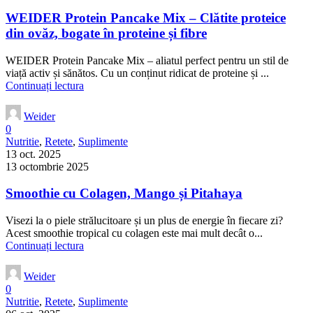
WEIDER Protein Pancake Mix – Clătite proteice
din ovăz, bogate în proteine și fibre
WEIDER Protein Pancake Mix – aliatul perfect pentru un stil de
viață activ și sănătos. Cu un conținut ridicat de proteine și ...
Continuați lectura
Weider
0
Nutritie
,
Retete
,
Suplimente
13 oct. 2025
13 octombrie 2025
Smoothie cu Colagen, Mango și Pitahaya
Visezi la o piele strălucitoare și un plus de energie în fiecare zi?
Acest smoothie tropical cu colagen este mai mult decât o...
Continuați lectura
Weider
0
Nutritie
,
Retete
,
Suplimente