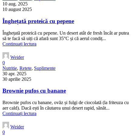
10 aug. 2025
10 august 2025
Înghețată proteică cu pepene
Înghețată proteică cu pepene. Un desert atât de fresh încât ar putea
să te facă să uiți că afară sunt 35°C și că aerul condiț...
Continuați lectura
Weider
0
Nutritie
,
Retete
,
Suplimente
30 apr. 2025
30 aprilie 2025
Brownie pufos cu banane
Brownie pufos cu banane, ovăz și fulgi de ciocolată (la friteuza cu
aer cald). Dacă ești în căutarea unui desert rapid, sănăt...
Continuați lectura
Weider
0