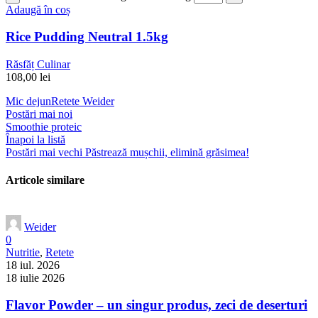
Adaugă în coș
Rice Pudding Neutral 1.5kg
Răsfăț Culinar
108,00
lei
Mic dejun
Retete Weider
Postări mai noi
Smoothie proteic
Înapoi la listă
Postări mai vechi
Păstrează mușchii, elimină grăsimea!
Articole similare
Weider
0
Nutritie
,
Retete
18 iul. 2026
18 iulie 2026
Flavor Powder – un singur produs, zeci de deserturi