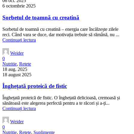
06 oct. 2025
6 octombrie 2025
Sorbetul de toamnă cu creatină
Sorbetul de toamnă cu creatină – energia care încălzește zilele
reci. Când vara se duce, dar motivația trebuie să rămână, nu ...
Continuați lectura
Weider
0
Nutritie
,
Retete
18 aug. 2025
18 august 2025
Înghețată proteică de fistic
Înghețată proteică de fistic. O înghețată delicioasă, cremoasă și
sănătoasă este alegerea perfectă pentru a te răcori și a-ți...
Continuați lectura
Weider
0
Nutritie
,
Retete
,
Suplimente