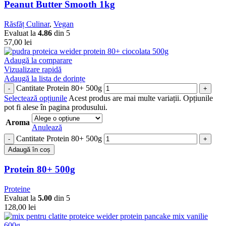
Peanut Butter Smooth 1kg
Răsfăț Culinar
,
Vegan
Evaluat la
4.86
din 5
57,00
lei
Adaugă la comparare
Vizualizare rapidă
Adaugă la lista de dorințe
Cantitate Protein 80+ 500g
Selectează opțiunile
Acest produs are mai multe variații. Opțiunile
pot fi alese în pagina produsului.
Aroma
Anulează
Cantitate Protein 80+ 500g
Adaugă în coș
Protein 80+ 500g
Proteine
Evaluat la
5.00
din 5
128,00
lei