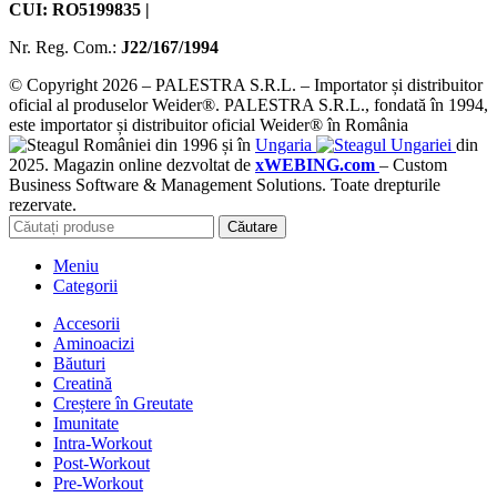
CUI: RO5199835 |
Nr. Reg. Com.:
J22/167/1994
© Copyright 2026 – PALESTRA S.R.L. – Importator și distribuitor
oficial al produselor Weider®. PALESTRA S.R.L., fondată în 1994,
este importator și distribuitor oficial Weider® în România
din 1996 și în
Ungaria
din
2025. Magazin online dezvoltat de
xWEBING.com
– Custom
Business Software & Management Solutions. Toate drepturile
rezervate.
Căutare
Meniu
Categorii
Accesorii
Aminoacizi
Băuturi
Creatină
Creștere în Greutate
Imunitate
Intra-Workout
Post-Workout
Pre-Workout