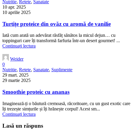
Nutritie
,
Retete
,
Sanatate
10 apr. 2025
10 aprilie 2025
Turtițe proteice din ovăz cu aromă de vanilie
Iată cum arată un adevărat răsfăț sănătos la micul dejun… cu
toppinguri care îți transformă farfuria într-un desert gourmet! ...
Continuați lectura
Weider
0
Nutritie
,
Retete
,
Sanatate
,
Suplimente
29 mart. 2025
29 martie 2025
Smoothie proteic cu ananas
Imaginează-ți o băutură cremoasă, răcoritoare, cu un gust exotic care
îți trezește simțurile și îți hrănește corpul! Acest sm...
Continuați lectura
Lasă un răspuns