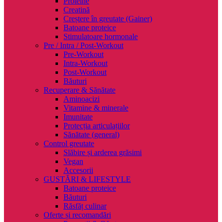
Proteine
Creatină
Creștere în greutate (Gainer)
Batoane proteice
Stimulatoare hormonale
Pre / Intra / Post-Workout
Pre-Workout
Intra-Workout
Post-Workout
Băuturi
Recuperare & Sănătate
Aminoacizi
Vitamine & minerale
Imunitate
Protecția articulațiilor
Sănătate (general)
Control greutate
Slăbire și arderea grăsimi
Vegan
Accesorii
GUSTĂRI & LIFESTYLE
Batoane proteice
Băuturi
Răsfăț culinar
Oferte și recomandări