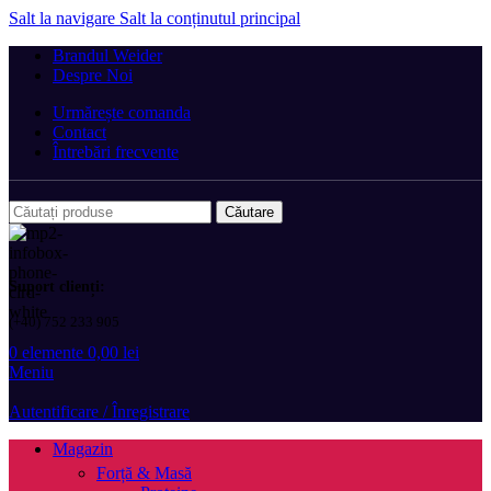
Salt la navigare
Salt la conținutul principal
Brandul Weider
Despre Noi
Urmărește comanda
Contact
Întrebări frecvente
Căutare
Suport clienți:
(+40) 752 233 905
0
elemente
0,00
lei
Meniu
Autentificare / Înregistrare
Magazin
Forță & Masă