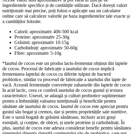
ingredientele specifice și de cantitățile utilizate. Dacă dorești valori
nutriționale mai precise, poți folosi o aplicație sau un calculator
online care să calculeze valorile pe baza ingredientelor tale exacte și
a cantităților folosite.
Calorii: aproximativ 400-500 kcal
Proteine: aproximativ 25-30g
Grăsimi: aproximativ 10-15g
Carbohidrați: aproximativ 50-60g
Fibre: aproximativ 5-10g
*Iaurtul de cocos este un produs lacto-fermentat obținut din laptele
de cocos. Procesul de fabricație a iaurtului de cocos implică
fermentarea laptelui de cocos cu diferite tulpini de bacterii
probiotice, similar cu procesul de fabricație a iaurtului din lapte de
vacă. Această fermentație convertește zaharurile din laptele de cocos
în acid lactic, ceea ce conferă iaurtului de cocos gustul și textura
caracteristice. Uneori, se adaugă și culturi probiotice suplimentare
pentru a îmbunătăți valoarea nutrițională și beneficiile pentru
sănătate ale iaurtului de cocos. Iaurtul de cocos este apreciat pentru
gustul său bogat și cremos, dar și pentru proprietățile sale nutritive.
Este o sursă bogată de grăsimi sănătoase, inclusiv acizi grași
esențiali, și conține, de obicei, și unele proteine și carbohidrați. În
plus, iaurtul de cocos este adesea considerat benefic pentru sănătatea
sistemului digestiv datorită conținutului său de probiotice, care pot