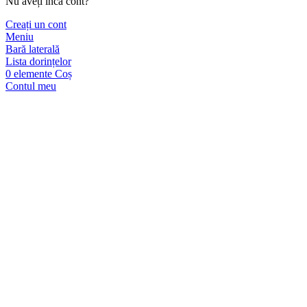
Nu aveți încă cont?
Creați un cont
Meniu
Bară laterală
Lista dorințelor
0
elemente
Coș
Contul meu