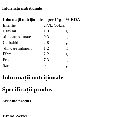
Informații nutriționale
Informații nutriționale
per 15g
% RDA
Energie
277kJ/66kca
Grasimi
1.9
g
-din care saturate
0.3
g
Carbohidrati
2.8
g
-din care zaharuri
1.2
g
Fibre
2.2
g
Proteina
7.3
g
Sare
0
g
Informații nutriționale
Specificații produs
Atribute produs
Brand
Weider