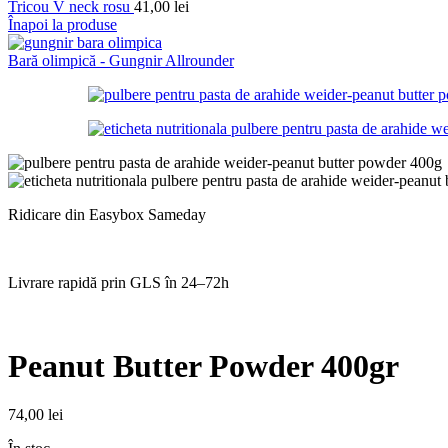
Tricou V neck rosu
41,00
lei
Înapoi la produse
Bară olimpică - Gungnir Allrounder
Ridicare din Easybox Sameday
Livrare rapidă prin GLS în 24–72h
Peanut Butter Powder 400gr
74,00
lei