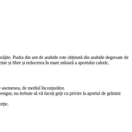
răjite. Pudra din unt de arahide este obținută din arahide degresate de
ine ​​și fibre și reducerea în mare măsură a aportului caloric.
de asemenea, de mediul înconjurător.
gur, nu trebuie să vă faceți griji cu privire la aportul de grăsimi
rție.