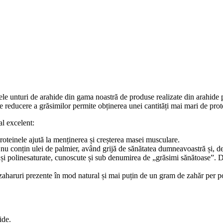
ele unturi de arahide din gama noastră de produse realizate din arahide p
de reducere a grăsimilor permite obținerea unei cantități mai mari de prote
al excelent:
roteinele ajută la menținerea și creșterea masei musculare.
 nu conțin ulei de palmier, având grijă de sănătatea dumneavoastră și, 
 polinesaturate, cunoscute și sub denumirea de „grăsimi sănătoase”. Desi
 zaharuri prezente în mod natural și mai puțin de un gram de zahăr per po
ide.