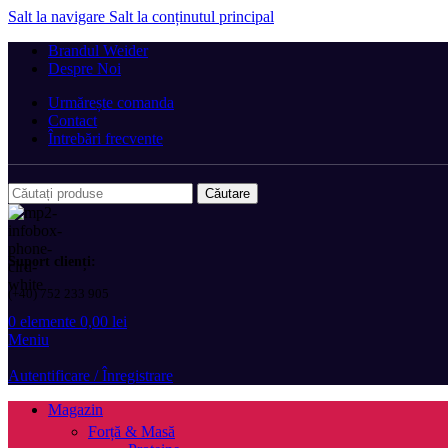
Salt la navigare
Salt la conținutul principal
Brandul Weider
Despre Noi
Urmărește comanda
Contact
Întrebări frecvente
Căutare
Suport clienți:
(+40) 752 233 905
0
elemente
0,00
lei
Meniu
Autentificare / Înregistrare
Magazin
Forță & Masă