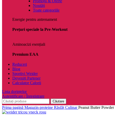
Promoții & Oferte
Noutăți
Toate categoriile
Energie pentru antrenament
Prețuri speciale la Pre-Workout
Aminoacizi esențiali
Premium EAA
Reduceri
Blog
Sportivi Weider
Deveniți Partener
Calculator Calorii
Lista dorințelor
Autentificare / Înregistrare
Căutare
Prima pagină
Magazin-proteine
Răsfăț Culinar
Peanut Butter Powder