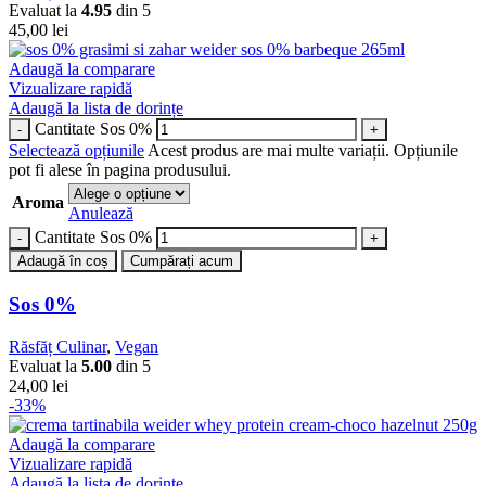
Evaluat la
4.95
din 5
45,00
lei
Adaugă la comparare
Vizualizare rapidă
Adaugă la lista de dorințe
Cantitate Sos 0%
Selectează opțiunile
Acest produs are mai multe variații. Opțiunile
pot fi alese în pagina produsului.
Aroma
Anulează
Cantitate Sos 0%
Adaugă în coș
Cumpărați acum
Sos 0%
Răsfăț Culinar
,
Vegan
Evaluat la
5.00
din 5
24,00
lei
-33%
Adaugă la comparare
Vizualizare rapidă
Adaugă la lista de dorințe