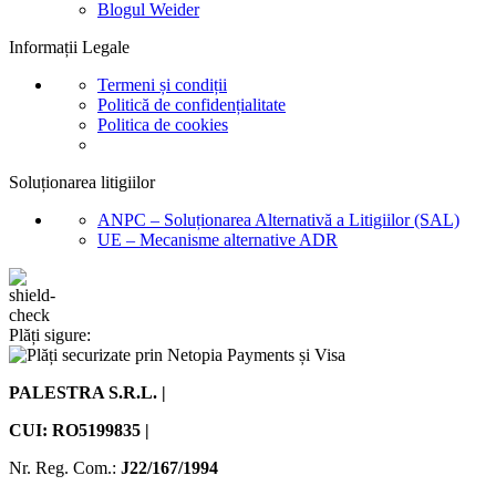
Blogul Weider
Informații Legale
Termeni și condiții
Politică de confidențialitate
Politica de cookies
Soluționarea litigiilor
ANPC – Soluționarea Alternativă a Litigiilor (SAL)
UE – Mecanisme alternative ADR
Plăți sigure:
PALESTRA S.R.L. |
CUI: RO5199835 |
Nr. Reg. Com.:
J22/167/1994