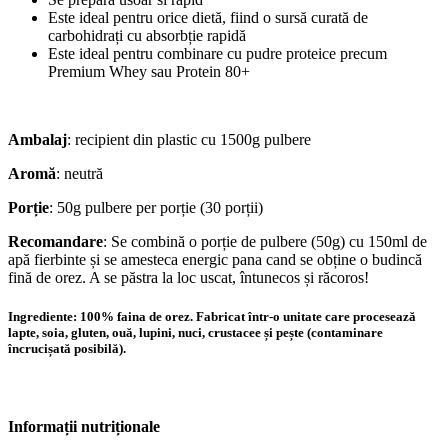
Este ideal pentru orice dietă, fiind o sursă curată de
carbohidrați cu absorbție rapidă
Este ideal pentru combinare cu pudre proteice precum
Premium Whey sau Protein 80+
Ambalaj
: recipient din plastic cu 1500g pulbere
Aromă
: neutră
Porție
: 50g pulbere per porție (30 porții)
Recomandare
: Se combină o porție de pulbere (50g) cu 150ml de
apă fierbinte și se amesteca energic pana cand se obține o budincă
fină de orez. A se păstra la loc uscat, întunecos și răcoros!
Ingrediente: 100% faina de orez. Fabricat într-o unitate care procesează
lapte, soia, gluten, ouă, lupini, nuci, crustacee și pește (contaminare
încrucișată posibilă).
Informații nutriționale