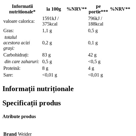
Informatii
pe
la 100g
%NRV**
%NRV**
nutritionale*
portie***
1591kJ /
796kJ /
valoare calorica:
375kcal
188kcal
Gras:
1,1 g
0,5 g
totalul
acestora acizi
0,2 g
0,1 g
grași:
Carbohidrați:
83 g
42 g
din care zaharuri:
0,5 g
<0,5 g
Proteină:
8 g
4 g
Sare:
<0,01 g
<0,01 g
Informații nutriționale
Specificații produs
Atribute produs
Brand
Weider