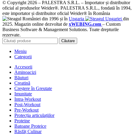
© Copyright 2026 – PALESTRA S.R.L. – Importator și distribuitor
oficial al produselor Weider®. PALESTRA S.R.L., fondată în 1994,
este importator și distribuitor oficial Weider® în România
din 1996 și în
Ungaria
din
2025. Magazin online dezvoltat de
xWEBING.com
– Custom
Business Software & Management Solutions. Toate drepturile
rezervate.
Căutare
Meniu
Categorii
Accesorii
Aminoacizi
Băuturi
Creatină
Creștere în Greutate
Imunitate
Intra-Workout
Post-Workout
Pre-Workout
Protecția articulațiilor
Proteine
Batoane Proteice
Răsfăț Culinar