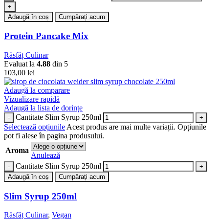
Adaugă în coș
Cumpărați acum
Protein Pancake Mix
Răsfăț Culinar
Evaluat la
4.88
din 5
103,00
lei
Adaugă la comparare
Vizualizare rapidă
Adaugă la lista de dorințe
Cantitate Slim Syrup 250ml
Selectează opțiunile
Acest produs are mai multe variații. Opțiunile
pot fi alese în pagina produsului.
Aroma
Anulează
Cantitate Slim Syrup 250ml
Adaugă în coș
Cumpărați acum
Slim Syrup 250ml
Răsfăț Culinar
,
Vegan