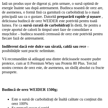
Iată un produs ușor de digerat și, prin urmare, o sursă optimă de
energie înainte sau după antrenament. Budinca noastră de orez are,
de asemenea, o formă fină ca garnitură cu carbohidrați la o masă
principală sau ca o gustare. Datorită
preparării rapide și ușoare
,
delicioasa budincă de orez WEIDER este potrivită pentru toată
lumea. Fie ca
sursă curată de carbohidrați
în dietă, fie pentru a
crește aportul de calorii în timpul unei faze de consolidare a
mușchilor – budinca noastră cremoasă de orez este potrivită pentru
fiecare fază de antrenament.
Indiferent dacă este dulce sau sărată, caldă sau rece
–
posibilitățile sunt practic nelimitate.
Vă recomandăm să adăugați una dintre delicioasele noastre pudre
proteice, cum ar fi Premium Whey sau Protein 80 Plus. Terciul
nostru cremos de orez este, de asemenea, un răsfăț absolut cu fructe
proaspete.
Budincă de orez WEIDER 1500g;
Este o sursă de carbohidrați de înaltă calitate cu conținut din
orez 100%
Se prepară usoar si rapid