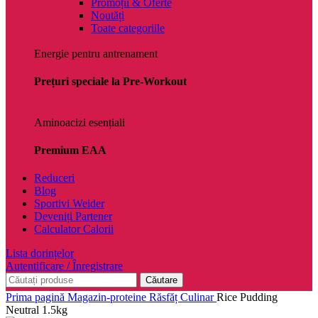
Promoții & Oferte
Noutăți
Toate categoriile
Energie pentru antrenament
Prețuri speciale la Pre-Workout
Aminoacizi esențiali
Premium EAA
Reduceri
Blog
Sportivi Weider
Deveniți Partener
Calculator Calorii
Lista dorințelor
Autentificare / Înregistrare
Căutare
Prima pagină
Magazin-proteine
Răsfăț Culinar
Rice Pudding
Neutral 1.5kg