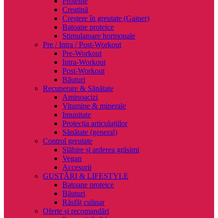
Proteine
Creatină
Creștere în greutate (Gainer)
Batoane proteice
Stimulatoare hormonale
Pre / Intra / Post-Workout
Pre-Workout
Intra-Workout
Post-Workout
Băuturi
Recuperare & Sănătate
Aminoacizi
Vitamine & minerale
Imunitate
Protecția articulațiilor
Sănătate (general)
Control greutate
Slăbire și arderea grăsimi
Vegan
Accesorii
GUSTĂRI & LIFESTYLE
Batoane proteice
Băuturi
Răsfăț culinar
Oferte și recomandări