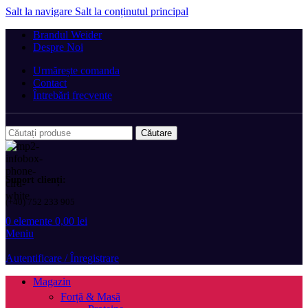
Salt la navigare
Salt la conținutul principal
Brandul Weider
Despre Noi
Urmărește comanda
Contact
Întrebări frecvente
Căutare
Suport clienți:
(+40) 752 233 905
0
elemente
0,00
lei
Meniu
Autentificare / Înregistrare
Magazin
Forță & Masă