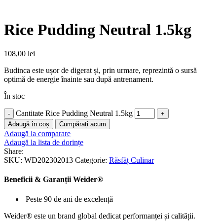
Rice Pudding Neutral 1.5kg
108,00
lei
Budinca este ușor de digerat și, prin urmare, reprezintă o sursă
optimă de energie înainte sau după antrenament.
În stoc
Cantitate Rice Pudding Neutral 1.5kg
Adaugă în coș
Cumpărați acum
Adaugă la comparare
Adaugă la lista de dorințe
Share:
SKU:
WD202302013
Categorie:
Răsfăț Culinar
Beneficii & Garanții Weider®
Peste 90 de ani de excelență
Weider® este un brand global dedicat performanței și calității.