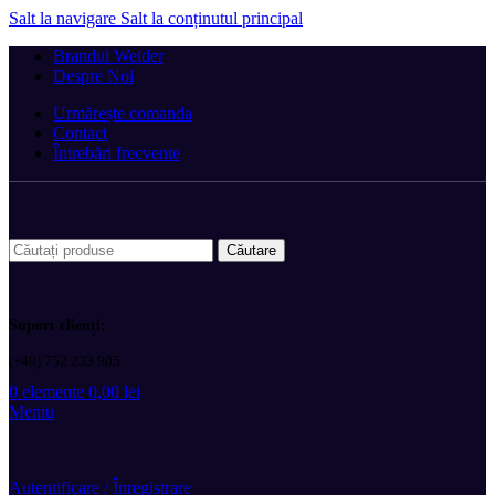
Salt la navigare
Salt la conținutul principal
Brandul Weider
Despre Noi
Urmărește comanda
Contact
Întrebări frecvente
Căutare
Suport clienți:
(+40) 752 233 905
0
elemente
0,00
lei
Meniu
Autentificare / Înregistrare