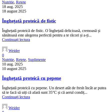
Nutritie
,
Retete
18 aug. 2025
18 august 2025
Înghețată proteică de fistic
Înghețată proteică de fistic. O înghețată delicioasă, cremoasă și
sănătoasă este alegerea perfectă pentru a te răcori și a-ți...
Continuați lectura
Weider
0
Nutritie
,
Retete
,
Suplimente
10 aug. 2025
10 august 2025
Înghețată proteică cu pepene
Înghețată proteică cu pepene. Un desert atât de fresh încât ar putea
să te facă să uiți că afară sunt 35°C și că aerul condiț...
Continuați lectura
Weider