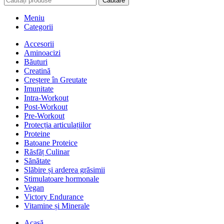
Căutare
Meniu
Categorii
Accesorii
Aminoacizi
Băuturi
Creatină
Creștere în Greutate
Imunitate
Intra-Workout
Post-Workout
Pre-Workout
Protecția articulațiilor
Proteine
Batoane Proteice
Răsfăț Culinar
Sănătate
Slăbire și arderea grăsimii
Stimulatoare hormonale
Vegan
Victory Endurance
Vitamine și Minerale
Acasă