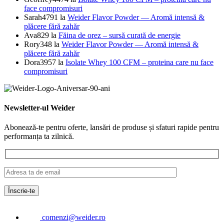
face compromisuri
Sarah4791
la
Weider Flavor Powder — Aromă intensă &
plăcere fără zahăr
Ava829
la
Făina de orez – sursă curată de energie
Rory348
la
Weider Flavor Powder — Aromă intensă &
plăcere fără zahăr
Dora3957
la
Isolate Whey 100 CFM – proteina care nu face
compromisuri
Newsletter-ul Weider
Abonează-te pentru oferte, lansări de produse și sfaturi rapide pentru
performanța ta zilnică.
comenzi@weider.ro