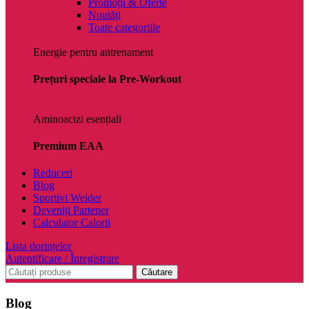
Promoții & Oferte
Noutăți
Toate categoriile
Energie pentru antrenament
Prețuri speciale la Pre-Workout
Aminoacizi esențiali
Premium EAA
Reduceri
Blog
Sportivi Weider
Deveniți Partener
Calculator Calorii
Lista dorințelor
Autentificare / Înregistrare
Căutare
Blog