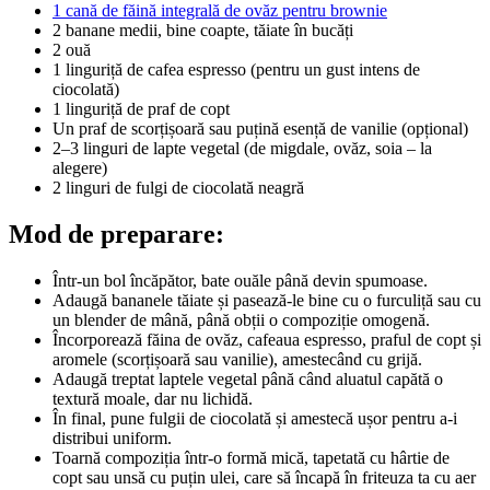
1 cană de făină integrală de ovăz pentru brownie
2 banane medii, bine coapte, tăiate în bucăți
2 ouă
1 linguriță de cafea espresso (pentru un gust intens de
ciocolată)
1 linguriță de praf de copt
Un praf de scorțișoară sau puțină esență de vanilie (opțional)
2–3 linguri de lapte vegetal (de migdale, ovăz, soia – la
alegere)
2 linguri de fulgi de ciocolată neagră
Mod de preparare:
Într-un bol încăpător, bate ouăle până devin spumoase.
Adaugă bananele tăiate și pasează-le bine cu o furculiță sau cu
un blender de mână, până obții o compoziție omogenă.
Încorporează făina de ovăz, cafeaua espresso, praful de copt și
aromele (scorțișoară sau vanilie), amestecând cu grijă.
Adaugă treptat laptele vegetal până când aluatul capătă o
textură moale, dar nu lichidă.
În final, pune fulgii de ciocolată și amestecă ușor pentru a-i
distribui uniform.
Toarnă compoziția într-o formă mică, tapetată cu hârtie de
copt sau unsă cu puțin ulei, care să încapă în friteuza ta cu aer