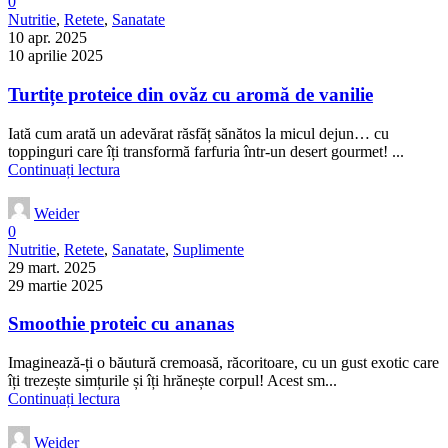
0
Nutritie
,
Retete
,
Sanatate
10 apr. 2025
10 aprilie 2025
Turtițe proteice din ovăz cu aromă de vanilie
Iată cum arată un adevărat răsfăț sănătos la micul dejun… cu
toppinguri care îți transformă farfuria într-un desert gourmet! ...
Continuați lectura
Weider
0
Nutritie
,
Retete
,
Sanatate
,
Suplimente
29 mart. 2025
29 martie 2025
Smoothie proteic cu ananas
Imaginează-ți o băutură cremoasă, răcoritoare, cu un gust exotic care
îți trezește simțurile și îți hrănește corpul! Acest sm...
Continuați lectura
Weider