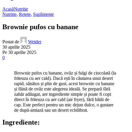
Acasă
Nutritie
Nutritie
,
Retete
,
Suplimente
Brownie pufos cu banane
Postat de
Weider
30 aprilie 2025
Pe 30 aprilie 2025
0
Brownie pufos cu banane, ovăz și fulgi de ciocolată (la
friteuza cu aer cald). Dacă ești în căutarea unui desert
rapid, sănătos și plin de gust, acest brownie cu banane
și făină de ovăz este alegerea ideală. Se prepară fără
zahăr adăugat, are ingrediente simple și poate fi copt
direct în friteuza cu aer cald (air fryer), fără bătăi de
cap. Este perfect pentru un mic dejun dulce, o gustare
de după-amiază sau un desert echilibrat.
Ingrediente: