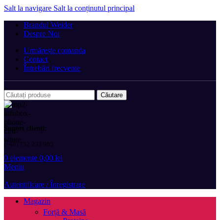
Salt la navigare
Salt la conținutul principal
Brandul Weider
Despre Noi
Urmărește comanda
Contact
Întrebări frecvente
Căutare
Suport clienți:
(+40) 752 233 905
0
elemente
0,00
lei
Meniu
Autentificare / Înregistrare
Magazin
Forță & Masă