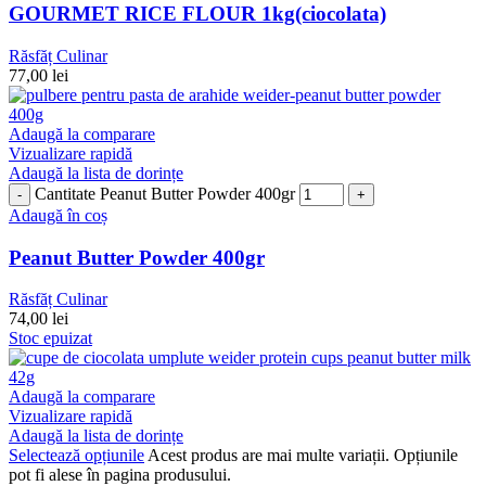
GOURMET RICE FLOUR 1kg(ciocolata)
Răsfăț Culinar
77,00
lei
Adaugă la comparare
Vizualizare rapidă
Adaugă la lista de dorințe
Cantitate Peanut Butter Powder 400gr
Adaugă în coș
Peanut Butter Powder 400gr
Răsfăț Culinar
74,00
lei
Stoc epuizat
Adaugă la comparare
Vizualizare rapidă
Adaugă la lista de dorințe
Selectează opțiunile
Acest produs are mai multe variații. Opțiunile
pot fi alese în pagina produsului.