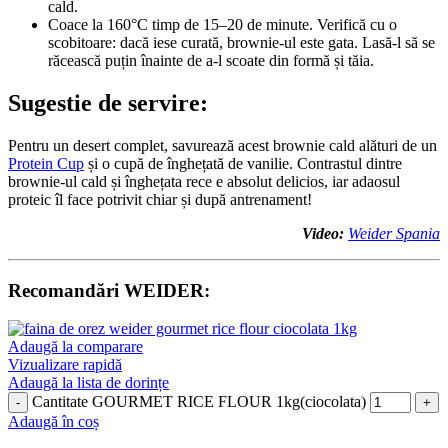
cald.
Coace la 160°C timp de 15–20 de minute. Verifică cu o
scobitoare: dacă iese curată, brownie-ul este gata. Lasă-l să se
răcească puțin înainte de a-l scoate din formă și tăia.
Sugestie de servire:
Pentru un desert complet, savurează acest brownie cald alături de un
Protein Cup
și o cupă de înghețată de vanilie. Contrastul dintre
brownie-ul cald și înghețata rece e absolut delicios, iar adaosul
proteic îl face potrivit chiar și după antrenament!
Video:
Weider Spania
Recomandări WEIDER:
Adaugă la comparare
Vizualizare rapidă
Adaugă la lista de dorințe
Cantitate GOURMET RICE FLOUR 1kg(ciocolata)
Adaugă în coș