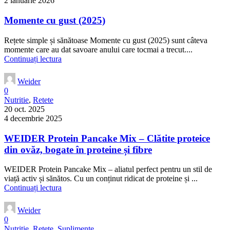
2 ianuarie 2026
Momente cu gust (2025)
Rețete simple și sănătoase Momente cu gust (2025) sunt câteva
momente care au dat savoare anului care tocmai a trecut....
Continuați lectura
Weider
0
Nutritie
,
Retete
20 oct. 2025
4 decembrie 2025
WEIDER Protein Pancake Mix – Clătite proteice
din ovăz, bogate în proteine și fibre
WEIDER Protein Pancake Mix – aliatul perfect pentru un stil de
viață activ și sănătos. Cu un conținut ridicat de proteine și ...
Continuați lectura
Weider
0
Nutritie
,
Retete
,
Suplimente