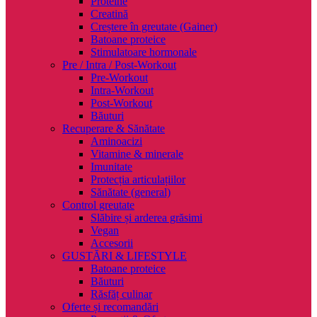
Proteine
Creatină
Creștere în greutate (Gainer)
Batoane proteice
Stimulatoare hormonale
Pre / Intra / Post-Workout
Pre-Workout
Intra-Workout
Post-Workout
Băuturi
Recuperare & Sănătate
Aminoacizi
Vitamine & minerale
Imunitate
Protecția articulațiilor
Sănătate (general)
Control greutate
Slăbire și arderea grăsimi
Vegan
Accesorii
GUSTĂRI & LIFESTYLE
Batoane proteice
Băuturi
Răsfăț culinar
Oferte și recomandări