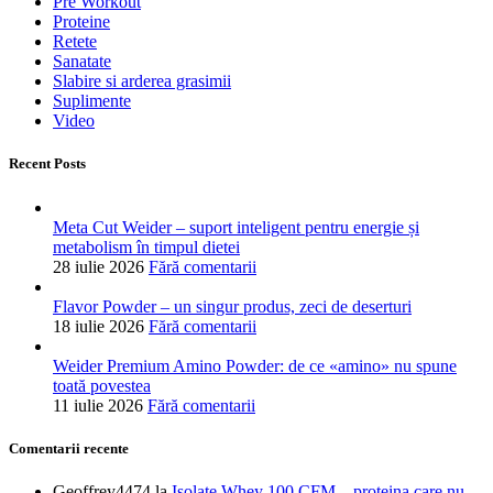
Pre Workout
Proteine
Retete
Sanatate
Slabire si arderea grasimii
Suplimente
Video
Recent Posts
Meta Cut Weider – suport inteligent pentru energie și
metabolism în timpul dietei
28 iulie 2026
Fără comentarii
Flavor Powder – un singur produs, zeci de deserturi
18 iulie 2026
Fără comentarii
Weider Premium Amino Powder: de ce «amino» nu spune
toată povestea
11 iulie 2026
Fără comentarii
Comentarii recente
Geoffrey4474
la
Isolate Whey 100 CFM – proteina care nu