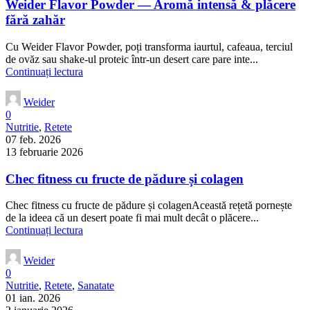
Weider Flavor Powder — Aromă intensă & plăcere
fără zahăr
Cu Weider Flavor Powder, poți transforma iaurtul, cafeaua, terciul
de ovăz sau shake-ul proteic într-un desert care pare inte...
Continuați lectura
Weider
0
Nutritie
,
Retete
07 feb. 2026
13 februarie 2026
Chec fitness cu fructe de pădure și colagen
Chec fitness cu fructe de pădure și colagenAceastă rețetă pornește
de la ideea că un desert poate fi mai mult decât o plăcere...
Continuați lectura
Weider
0
Nutritie
,
Retete
,
Sanatate
01 ian. 2026