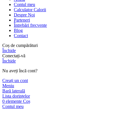
Contul meu
Calculator Calorii
Despre Noi
Parteneri
Întrebări frecvente
Blog
Contact
Coș de cumpărături
Închide
Conectați-vă
Închide
Nu aveți încă cont?
Creați un cont
Meniu
Bară laterală
Lista dorințelor
0
elemente
Coș
Contul meu