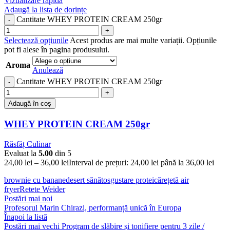
Vizualizare rapidă
Adaugă la lista de dorințe
Cantitate WHEY PROTEIN CREAM 250gr
Selectează opțiunile
Acest produs are mai multe variații. Opțiunile
pot fi alese în pagina produsului.
Aroma
Anulează
Cantitate WHEY PROTEIN CREAM 250gr
Adaugă în coș
WHEY PROTEIN CREAM 250gr
Răsfăț Culinar
Evaluat la
5.00
din 5
24,00
lei
–
36,00
lei
Interval de prețuri: 24,00 lei până la 36,00 lei
brownie cu banane
desert sănătos
gustare proteică
rețetă air
fryer
Retete Weider
Postări mai noi
Profesorul Marin Chirazi, performanță unică în Europa
Înapoi la listă
Postări mai vechi
Program de slăbire și tonifiere pentru 3 zile /