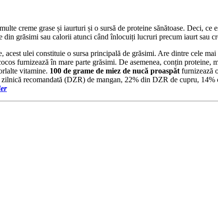
ulte creme grase și iaurturi și o sursă de proteine ​​sănătoase. Deci, ce e
uce din grăsimi sau calorii atunci când înlocuiți lucruri precum iaurt sau c
 acest ulei constituie o sursa principală de grăsimi. Are dintre cele mai va
e cocos furnizează în mare parte grăsimi. De asemenea, conțin proteine, 
orlalte vitamine.
100 de grame de miez de nucă proaspăt
furnizează o
doza zilnică recomandată (DZR) de mangan, 22% din DZR de cupru, 1
er