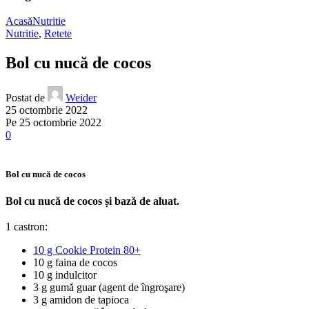
Acasă
Nutritie
Nutritie
,
Retete
Bol cu nucă de cocos
Postat de
Weider
25 octombrie 2022
Pe 25 octombrie 2022
0
Bol cu nucă de cocos
Bol cu nucă de cocos și bază de aluat.
⠀⠀⠀⠀⠀⠀⠀⠀⠀
1 castron:
10 g Cookie Protein 80+
10 g faina de cocos
10 g indulcitor
3 g gumă guar (agent de îngroşare)
3 g amidon de tapioca