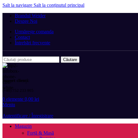
Salt la navigare
Salt la conținutul principal
Brandul Weider
Despre Noi
Urmărește comanda
Contact
Întrebări frecvente
Căutare
Suport clienți:
(+40) 752 233 905
0
elemente
0,00
lei
Meniu
Autentificare / Înregistrare
Magazin
Forță & Masă