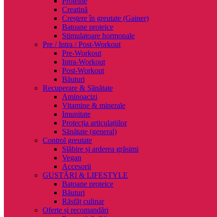
Proteine
Creatină
Creștere în greutate (Gainer)
Batoane proteice
Stimulatoare hormonale
Pre / Intra / Post-Workout
Pre-Workout
Intra-Workout
Post-Workout
Băuturi
Recuperare & Sănătate
Aminoacizi
Vitamine & minerale
Imunitate
Protecția articulațiilor
Sănătate (general)
Control greutate
Slăbire și arderea grăsimi
Vegan
Accesorii
GUSTĂRI & LIFESTYLE
Batoane proteice
Băuturi
Răsfăț culinar
Oferte și recomandări