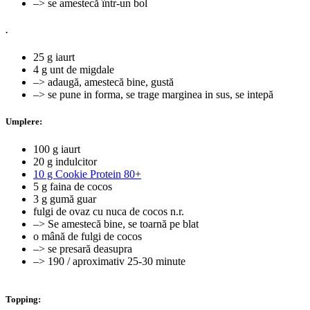
–> se amestecă într-un bol
.
25 g iaurt
4 g unt de migdale
–> adaugă, amestecă bine, gustă
–> se pune in forma, se trage marginea in sus, se intepă
Umplere:
100 g iaurt
20 g indulcitor
10 g Cookie Protein 80+
5 g faina de cocos
3 g gumă guar
fulgi de ovaz cu nuca de cocos n.r.
–> Se amestecă bine, se toarnă pe blat
o mână de fulgi de cocos
–> se presară deasupra
–> 190 / aproximativ 25-30 minute
⠀⠀
Topping: