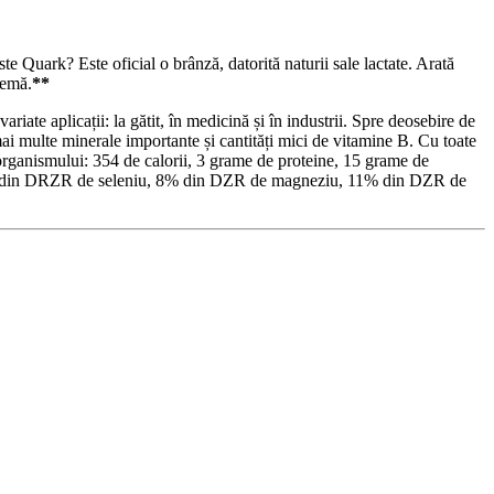
ste Quark? Este oficial o brânză, datorită naturii sale lactate. Arată
remă.
**
riate aplicații: la gătit, în medicină și în industrii. Spre deosebire de
mai multe minerale importante și cantități mici de vitamine B. Cu toate
rganismului: 354 de calorii, 3 grame de proteine, 15 grame de
4% din DRZR de seleniu, 8% din DZR de magneziu, 11% din DZR de