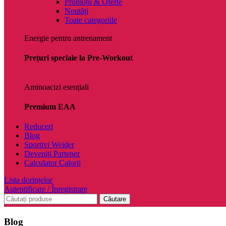
Promoții & Oferte
Noutăți
Toate categoriile
Energie pentru antrenament
Prețuri speciale la Pre-Workout
Aminoacizi esențiali
Premium EAA
Reduceri
Blog
Sportivi Weider
Deveniți Partener
Calculator Calorii
Lista dorințelor
Autentificare / Înregistrare
Căutare
Blog