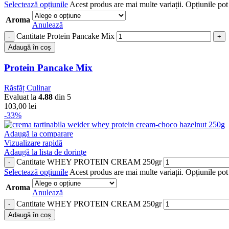
Selectează opțiunile
Acest produs are mai multe variații. Opțiunile pot 
Aroma
Anulează
Cantitate Protein Pancake Mix
Adaugă în coș
Protein Pancake Mix
Răsfăț Culinar
Evaluat la
4.88
din 5
103,00
lei
-33%
Adaugă la comparare
Vizualizare rapidă
Adaugă la lista de dorințe
Cantitate WHEY PROTEIN CREAM 250gr
Selectează opțiunile
Acest produs are mai multe variații. Opțiunile pot 
Aroma
Anulează
Cantitate WHEY PROTEIN CREAM 250gr
Adaugă în coș