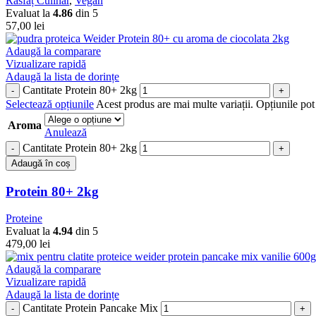
Răsfăț Culinar
,
Vegan
Evaluat la
4.86
din 5
57,00
lei
Adaugă la comparare
Vizualizare rapidă
Adaugă la lista de dorințe
Cantitate Protein 80+ 2kg
Selectează opțiunile
Acest produs are mai multe variații. Opțiunile pot 
Aroma
Anulează
Cantitate Protein 80+ 2kg
Adaugă în coș
Protein 80+ 2kg
Proteine
Evaluat la
4.94
din 5
479,00
lei
Adaugă la comparare
Vizualizare rapidă
Adaugă la lista de dorințe
Cantitate Protein Pancake Mix