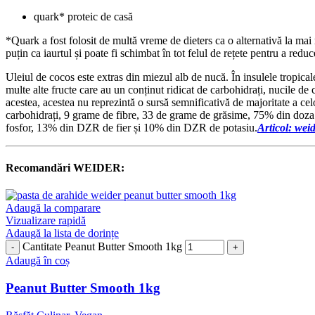
quark* proteic de casă
*Quark a fost folosit de multă vreme de dieters ca o alternativă la mai m
puțin ca iaurtul și poate fi schimbat în tot felul de rețete pentru a red
Uleiul de cocos este extras din miezul alb de nucă. În insulele tropicale,
multe alte fructe care au un conținut ridicat de carbohidrați, nucile d
acestea, acestea nu reprezintă o sursă semnificativă de majoritate a cel
carbohidrați, 9 grame de fibre, 33 de grame de grăsime, 75% din 
fosfor, 13% din DZR de fier și 10% din DZR de potasiu.
Articol:
weid
Recomandări WEIDER:
Adaugă la comparare
Vizualizare rapidă
Adaugă la lista de dorințe
Cantitate Peanut Butter Smooth 1kg
Adaugă în coș
Peanut Butter Smooth 1kg