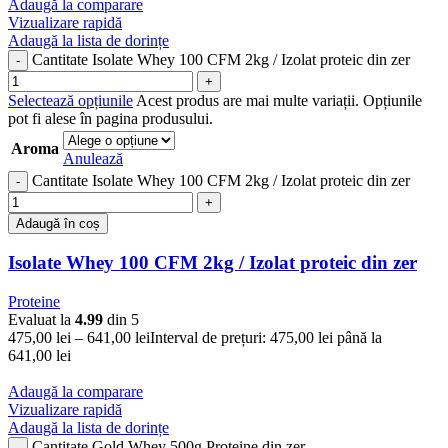
Adaugă la comparare
Vizualizare rapidă
Adaugă la lista de dorințe
Cantitate Isolate Whey 100 CFM 2kg / Izolat proteic din zer
Selectează opțiunile
Acest produs are mai multe variații. Opțiunile
pot fi alese în pagina produsului.
Aroma
Anulează
Cantitate Isolate Whey 100 CFM 2kg / Izolat proteic din zer
Adaugă în coș
Isolate Whey 100 CFM 2kg / Izolat proteic din zer
Proteine
Evaluat la
4.99
din 5
475,00
lei
–
641,00
lei
Interval de prețuri: 475,00 lei până la
641,00 lei
Adaugă la comparare
Vizualizare rapidă
Adaugă la lista de dorințe
Cantitate Gold Whey 500g Proteine din zer