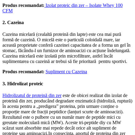
Produs recomandat:
Izolat proteic din zer – Isolate Whey 100
CFM
2. Cazeina
Cazeina micelară (cealaltă proteină din lapte) este cea mai pură
formă de cazeină. O micelă este o particulă coloidală mare, iar
această proprietate conferă cazeinei capacitatea de a forma un gel în
stomac, făcându-l un furnizor de aminoacizi cu acțiune îndelungată.
Cazeina micelară este izolată prin microfiltrare, astfel încât
suplimentarea cu cazeină ar trebui să fie prioritară pentru sportivi.
Produs recomandat:
Supliment cu Cazeina
3. Hidrolizat proteic
Hidrolizatul de proteină din zer
este de obicei realizat din izolat de
proteină din zer, producând degradare enzimatică (hidroliză, ruptură)
în acesta pentru a „predigera” proteina, prin urmare conține o
proporție mare de fracții peptidice (lanțuri scurte de aminoacizi).
Rezultatul este o pulbere cu un număr mare de peptide mici cu
greutate moleculară mică (MW). Aceste tri-peptide diy cu MW
scăzut sunt absorbite mai repede decât orice alt supliment de
proteine sau aminoacizi.In consecinta, aportul de proteina din zer