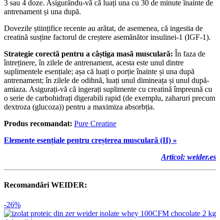
3 sau 4 doze. Asigurându-vă că luați una cu 30 de minute înainte de
antrenament și una după.
Dovezile științifice recente au arătat, de asemenea, că ingestia de
creatină susține factorul de creștere asemănător insulinei-1 (IGF-1).
Strategie corectă pentru a câștiga masă musculară:
În faza de
întreținere, în zilele de antrenament, acesta este unul dintre
suplimentele esențiale; așa că luați o porție înainte și una după
antrenament; în zilele de odihnă, luați unul dimineața și unul după-
amiaza. Asigurați-vă că ingerați suplimente cu creatină împreună cu
o serie de carbohidrați digerabili rapid (de exemplu, zaharuri precum
dextroza (glucoza)) pentru a maximiza absorbția.
Produs recomandat:
Pure Creatine
Elemente esențiale pentru creșterea musculară (II) »
A
r
ticol:
weider.es
Recomandări WEIDER:
-26%