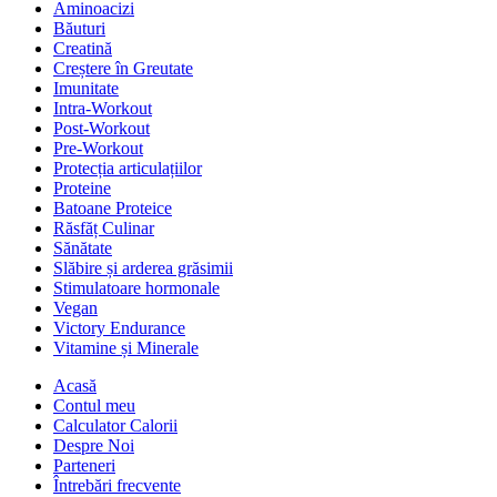
Aminoacizi
Băuturi
Creatină
Creștere în Greutate
Imunitate
Intra-Workout
Post-Workout
Pre-Workout
Protecția articulațiilor
Proteine
Batoane Proteice
Răsfăț Culinar
Sănătate
Slăbire și arderea grăsimii
Stimulatoare hormonale
Vegan
Victory Endurance
Vitamine și Minerale
Acasă
Contul meu
Calculator Calorii
Despre Noi
Parteneri
Întrebări frecvente