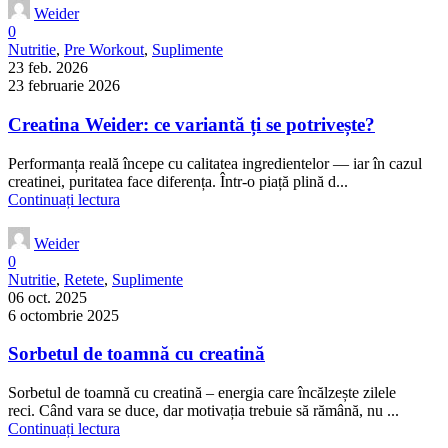
Weider
0
Nutritie
,
Pre Workout
,
Suplimente
23 feb. 2026
23 februarie 2026
Creatina Weider: ce variantă ți se potrivește?
Performanța reală începe cu calitatea ingredientelor — iar în cazul
creatinei, puritatea face diferența. Într-o piață plină d...
Continuați lectura
Weider
0
Nutritie
,
Retete
,
Suplimente
06 oct. 2025
6 octombrie 2025
Sorbetul de toamnă cu creatină
Sorbetul de toamnă cu creatină – energia care încălzește zilele
reci. Când vara se duce, dar motivația trebuie să rămână, nu ...
Continuați lectura