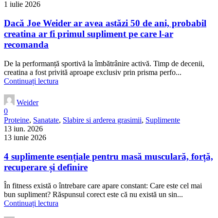
1 iulie 2026
Dacă Joe Weider ar avea astăzi 50 de ani, probabil
creatina ar fi primul supliment pe care l-ar
recomanda
De la performanță sportivă la îmbătrânire activă. Timp de decenii,
creatina a fost privită aproape exclusiv prin prisma perfo...
Continuați lectura
Weider
0
Proteine
,
Sanatate
,
Slabire si arderea grasimii
,
Suplimente
13 iun. 2026
13 iunie 2026
4 suplimente esențiale pentru masă musculară, forță,
recuperare și definire
În fitness există o întrebare care apare constant: Care este cel mai
bun supliment? Răspunsul corect este că nu există un sin...
Continuați lectura