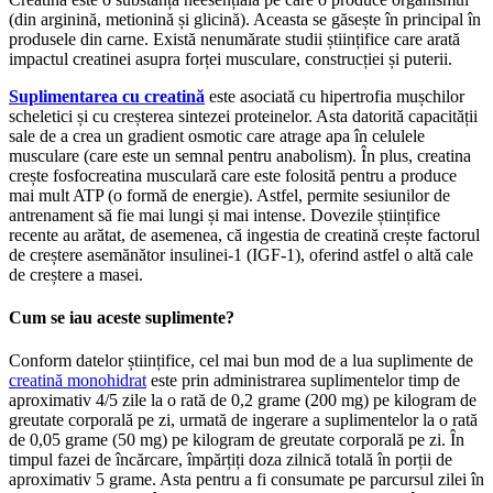
(din arginină, metionină și glicină). Aceasta se găsește în principal în
produsele din carne. Există nenumărate studii științifice care arată
impactul creatinei asupra forței musculare, construcției și puterii.
Suplimentarea cu creatină
este asociată cu hipertrofia mușchilor
scheletici și cu creșterea sintezei proteinelor. Asta datorită capacității
sale de a crea un gradient osmotic care atrage apa în celulele
musculare (care este un semnal pentru anabolism). În plus, creatina
crește fosfocreatina musculară care este folosită pentru a produce
mai mult ATP (o formă de energie). Astfel, permite sesiunilor de
antrenament să fie mai lungi și mai intense. Dovezile științifice
recente au arătat, de asemenea, că ingestia de creatină crește factorul
de creștere asemănător insulinei-1 (IGF-1), oferind astfel o altă cale
de creștere a masei.
Cum se iau aceste suplimente?
Conform datelor științifice, cel mai bun mod de a lua suplimente de
creatină monohidrat
este prin administrarea suplimentelor timp de
aproximativ 4/5 zile la o rată de 0,2 grame (200 mg) pe kilogram de
greutate corporală pe zi, urmată de ingerare a suplimentelor la o rată
de 0,05 grame (50 mg) pe kilogram de greutate corporală pe zi. În
timpul fazei de încărcare, împărțiți doza zilnică totală în porții de
aproximativ 5 grame. Asta pentru a fi consumate pe parcursul zilei în