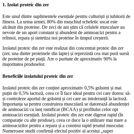
1. Izolat proteic din zer
Este unul dintre suplimentele esențiale pentru culturiști și iubitorii de
fitness. La urma urmei, 80% din mușchiul scheletic uscat este
alcătuit din proteine. De zeci de ani știm că celulele musculare au
nevoie de un aport constant și abundent de aminoacizi pentru a
reînnoi, repara și sintetiza noi proteine în timpul creșterii.
Izolatul proteic din zer este realizat din concentrat proteic din zer
(zer, una dintre proteinele din lapte) și reprezintă cea mai pură sursă
de proteine de pe piață. Are o puritate de aproximativ 90% la
majoritatea produselor.
Beneficiile izolatului proteic din zer
Izolatul proteic din zer conține aproximativ 0,5% grăsimi și mai
puțin de 0,5% lactoză, ceea ce îl face ideal pentru cei care doresc să-
și controleze aportul de grăsimi și cei care au intoleranță la lactoză.
Importanța sa pentru construirea musculară se datorează abundenței
de aminoacizi cu lanț ramificat (BCAA) și profilului celor opt
aminoacizi esențiali. Izolatul proteic din zer este digerat rapid (în
comparație cu alte produse), ceea ce duce la o utilizare mai mare a
aminoacizilor pentru a repara și a construi rapid țesutul muscular.
Numeroase studii confirmă efectul pozitiv al acestui „super