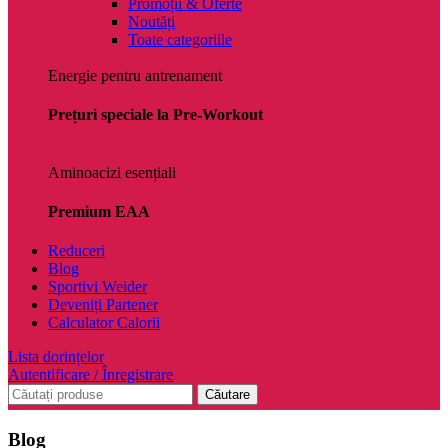
Promoții & Oferte
Noutăți
Toate categoriile
Energie pentru antrenament
Prețuri speciale la Pre-Workout
Aminoacizi esențiali
Premium EAA
Reduceri
Blog
Sportivi Weider
Deveniți Partener
Calculator Calorii
Lista dorințelor
Autentificare / Înregistrare
Căutare
Blog