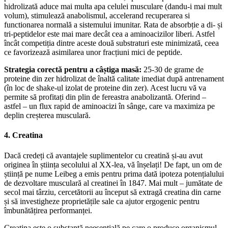
hidrolizată aduce mai multa apa celulei musculare (dandu-i mai mult
volum), stimulează anabolismul, accelerand recuperarea si
functionarea normală a sistemului imunitar. Rata de absorbție a di- și
tri-peptidelor este mai mare decât cea a aminoacizilor liberi. Astfel
încât competiția dintre aceste două substraturi este minimizată, ceea
ce favorizează asimilarea unor fracțiuni mici de peptide.
Strategia corectă pentru a câștiga masă:
25-30 de grame de
proteine din zer hidrolizat de înaltă calitate imediat după antrenament
(în loc de shake-ul izolat de proteine din zer). Acest lucru vă va
permite să profitați din plin de fereastra anabolizantă. Oferind –
astfel – un flux rapid de aminoacizi în sânge, care va maximiza pe
deplin creșterea musculară.
4. Creatina
Dacă credeți că avantajele suplimentelor cu creatină și-au avut
originea în știința secolului al XX-lea, vă înșelați! De fapt, un om de
știință pe nume Leibeg a emis pentru prima dată ipoteza potențialului
de dezvoltare musculară al creatinei în 1847. Mai mult – jumătate de
secol mai târziu, cercetătorii au început să extragă creatina din carne
și să investigheze proprietățile sale ca ajutor ergogenic pentru
îmbunătățirea performanței.
Creatina este o substanță neesențială pe care o produce organismul