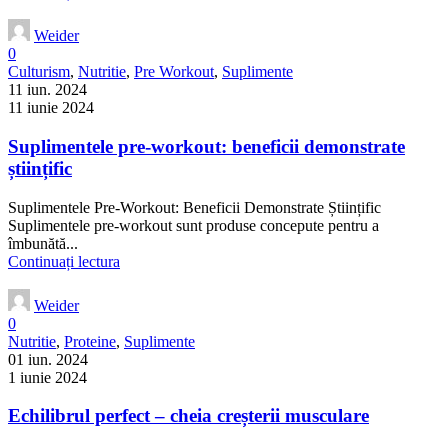
Weider
0
Culturism
,
Nutritie
,
Pre Workout
,
Suplimente
11 iun. 2024
11 iunie 2024
Suplimentele pre-workout: beneficii demonstrate
științific
Suplimentele Pre-Workout: Beneficii Demonstrate Științific
Suplimentele pre-workout sunt produse concepute pentru a
îmbunătă...
Continuați lectura
Weider
0
Nutritie
,
Proteine
,
Suplimente
01 iun. 2024
1 iunie 2024
Echilibrul perfect – cheia creșterii musculare