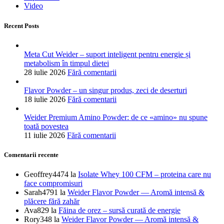
Video
Recent Posts
Meta Cut Weider – suport inteligent pentru energie și
metabolism în timpul dietei
28 iulie 2026
Fără comentarii
Flavor Powder – un singur produs, zeci de deserturi
18 iulie 2026
Fără comentarii
Weider Premium Amino Powder: de ce «amino» nu spune
toată povestea
11 iulie 2026
Fără comentarii
Comentarii recente
Geoffrey4474
la
Isolate Whey 100 CFM – proteina care nu
face compromisuri
Sarah4791
la
Weider Flavor Powder — Aromă intensă &
plăcere fără zahăr
Ava829
la
Făina de orez – sursă curată de energie
Rory348
la
Weider Flavor Powder — Aromă intensă &