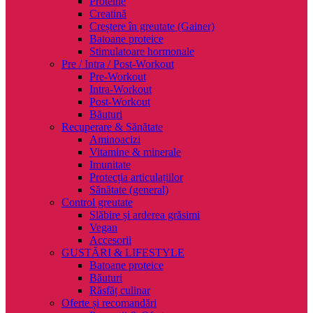
Proteine
Creatină
Creștere în greutate (Gainer)
Batoane proteice
Stimulatoare hormonale
Pre / Intra / Post-Workout
Pre-Workout
Intra-Workout
Post-Workout
Băuturi
Recuperare & Sănătate
Aminoacizi
Vitamine & minerale
Imunitate
Protecția articulațiilor
Sănătate (general)
Control greutate
Slăbire și arderea grăsimi
Vegan
Accesorii
GUSTĂRI & LIFESTYLE
Batoane proteice
Băuturi
Răsfăț culinar
Oferte și recomandări