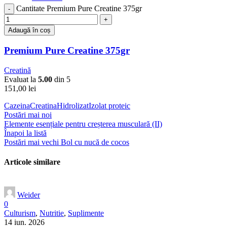
Cantitate Premium Pure Creatine 375gr
Adaugă în coș
Premium Pure Creatine 375gr
Creatină
Evaluat la
5.00
din 5
151,00
lei
Cazeina
Creatina
Hidrolizat
Izolat proteic
Postări mai noi
Elemente esențiale pentru creșterea musculară (II)
Înapoi la listă
Postări mai vechi
Bol cu nucă de cocos
Articole similare
Weider
0
Culturism
,
Nutritie
,
Suplimente
14 iun. 2026