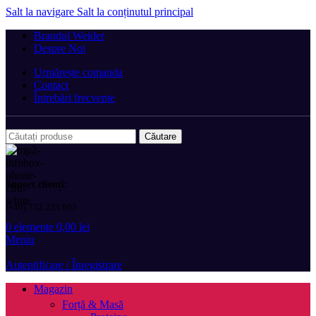
Salt la navigare
Salt la conținutul principal
Brandul Weider
Despre Noi
Urmărește comanda
Contact
Întrebări frecvente
Căutare
Suport clienți:
(+40) 752 233 905
0
elemente
0,00
lei
Meniu
Autentificare / Înregistrare
Magazin
Forță & Masă