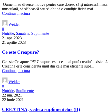
Oamenii au diverse motive pentru care doresc să-și mărească masa
musculară, să slăbească sau să obțină o condiție fizică mai...
Continuați lectura
Weider
0
Nutritie
,
Sanatate
,
Suplimente
21 apr. 2023
21 aprilie 2023
Ce este Creapure?
Ce este Creapure ™? Creapure este cea mai pură creatină existentă.
Creatina este considerată unul din cele mai eficiente supl...
Continuați lectura
Weider
0
Nutritie
,
Suplimente
22 iun. 2021
22 iunie 2021
CREATINA, vedeta suplimentelor (II)