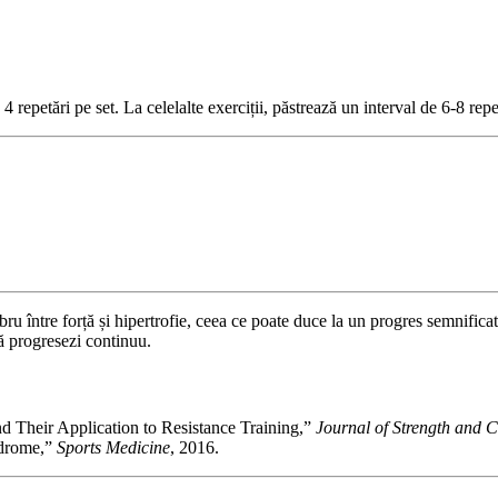
repetări pe set. La celelalte exerciții, păstrează un interval de 6-8 repet
 între forță și hipertrofie, ceea ce poate duce la un progres semnificati
că progresezi continuu.
 Their Application to Resistance Training,”
Journal of Strength and 
ndrome,”
Sports Medicine
, 2016.