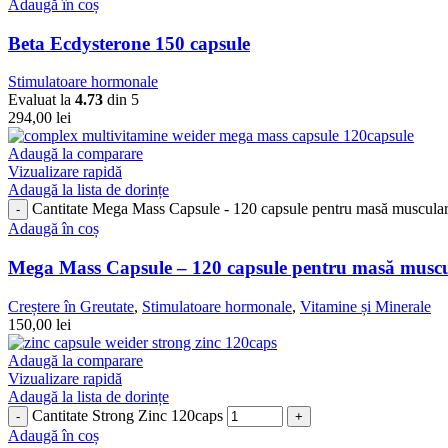
Adaugă în coș
Beta Ecdysterone 150 capsule
Stimulatoare hormonale
Evaluat la
4.73
din 5
294,00
lei
Adaugă la comparare
Vizualizare rapidă
Adaugă la lista de dorințe
Cantitate Mega Mass Capsule - 120 capsule pentru masă muscula
Adaugă în coș
Mega Mass Capsule – 120 capsule pentru masă musc
Creștere în Greutate
,
Stimulatoare hormonale
,
Vitamine și Minerale
150,00
lei
Adaugă la comparare
Vizualizare rapidă
Adaugă la lista de dorințe
Cantitate Strong Zinc 120caps
Adaugă în coș