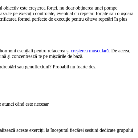
ul obiectiv este creșterea forței, nu doar obținerea unei pompe
ază-te pe execuții controlate, eventual cu repetări forțate sau o ușoară
crificarea formei perfecte de execuție pentru câteva repetări în plus
 hormoni esențiali pentru refacerea și
creșterea musculară.
De aceea,
ină și concentrează-te pe mișcările de bază.
îndreptări sau genuflexiuni? Probabil nu foarte des.
e atunci când este necesar.
izează aceste exerciții la începutul fiecărei sesiuni dedicate grupului