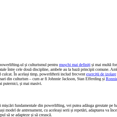
powerlifting-ul și culturismul pentru
mușchi mai definiți
și mai multă forț
tale între cele două discipline, ambele au la bază principii comune. Ambe
l culcat. În același timp, powerlifterii includ frecvent
exerciții de izolare
ari din culturism – cum ar fi Johnnie Jackson, Stan Efferding și
Ronni
i puternici, și mai masivi.
ei mișcări fundamentale din powerlifting, vei putea adăuga greutate pe ba
lași model de antrenament, cu aceleași serii și repetări, adaptarea va înce
pul să se adapteze și să crească.