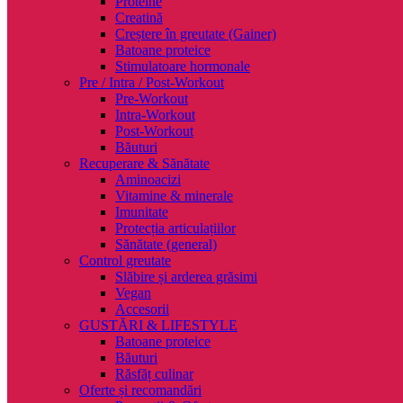
Proteine
Creatină
Creștere în greutate (Gainer)
Batoane proteice
Stimulatoare hormonale
Pre / Intra / Post-Workout
Pre-Workout
Intra-Workout
Post-Workout
Băuturi
Recuperare & Sănătate
Aminoacizi
Vitamine & minerale
Imunitate
Protecția articulațiilor
Sănătate (general)
Control greutate
Slăbire și arderea grăsimi
Vegan
Accesorii
GUSTĂRI & LIFESTYLE
Batoane proteice
Băuturi
Răsfăț culinar
Oferte și recomandări