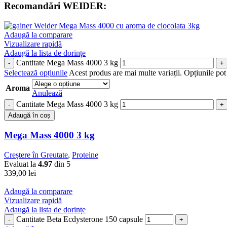
Recomandări WEIDER:
Adaugă la comparare
Vizualizare rapidă
Adaugă la lista de dorințe
Cantitate Mega Mass 4000 3 kg
Selectează opțiunile
Acest produs are mai multe variații. Opțiunile pot 
Aroma
Anulează
Cantitate Mega Mass 4000 3 kg
Adaugă în coș
Mega Mass 4000 3 kg
Creștere în Greutate
,
Proteine
Evaluat la
4.97
din 5
339,00
lei
Adaugă la comparare
Vizualizare rapidă
Adaugă la lista de dorințe
Cantitate Beta Ecdysterone 150 capsule