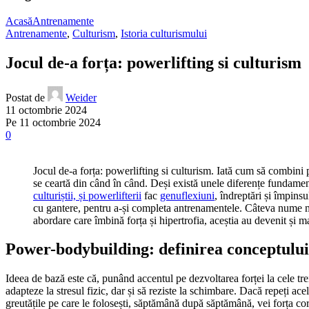
Acasă
Antrenamente
Antrenamente
,
Culturism
,
Istoria culturismului
Jocul de-a forța: powerlifting si culturism
Postat de
Weider
11 octombrie 2024
Pe 11 octombrie 2024
0
Jocul de-a forța: powerlifting si culturism. Iată cum să combini 
se ceartă din când în când. Deși există unele diferențe fundamen
culturiștii, și powerlifterii
fac
genuflexiuni
, îndreptări și împinsu
cu gantere, pentru a-și completa antrenamentele. Câteva nume m
abordare care îmbină forța și hipertrofia, aceștia au devenit și ma
Power-bodybuilding: definirea conceptului
Ideea de bază este că, punând accentul pe dezvoltarea forței la cele tr
adapteze la stresul fizic, dar și să reziste la schimbare. Dacă repeți ace
greutățile pe care le folosești, săptămână după săptămână, vei forța cor