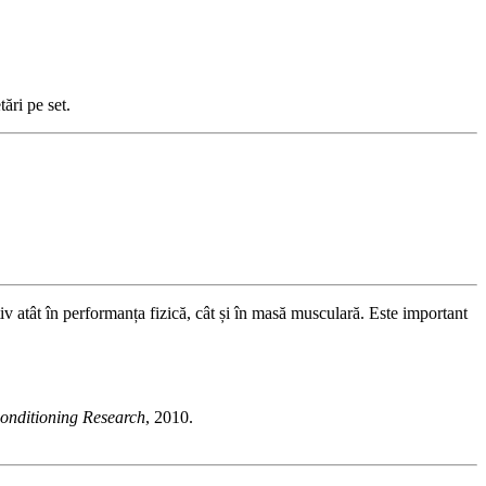
ări pe set.
v atât în performanța fizică, cât și în masă musculară. Este important
Conditioning Research
, 2010.