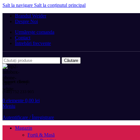
Salt la navigare
Salt la conținutul principal
Brandul Weider
Despre Noi
Urmărește comanda
Contact
Întrebări frecvente
Căutare
Suport clienți:
(+40) 752 233 905
0
elemente
0,00
lei
Meniu
Autentificare / Înregistrare
Magazin
Forță & Masă