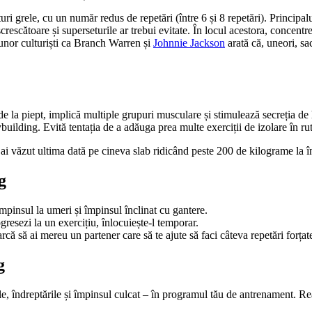
i grele, cu un număr redus de repetări (între 6 și 8 repetări). Principal
escătoare și superseturile ar trebui evitate. În locul acestora, concentre
nor culturiști ca Branch Warren și
Johnnie Jackson
arată că, uneori, sa
de la piept, implică multiple grupuri musculare și stimulează secreția de
lding. Evită tentația de a adăuga prea multe exerciții de izolare în rut
d ai văzut ultima dată pe cineva slab ridicând peste 200 de kilograme la 
g
pinsul la umeri și împinsul înclinat cu gantere.
gresezi la un exercițiu, înlocuiește-l temporar.
rcă să ai mereu un partener care să te ajute să faci câteva repetări forțat
g
, îndreptările și împinsul culcat – în programul tău de antrenament. Real