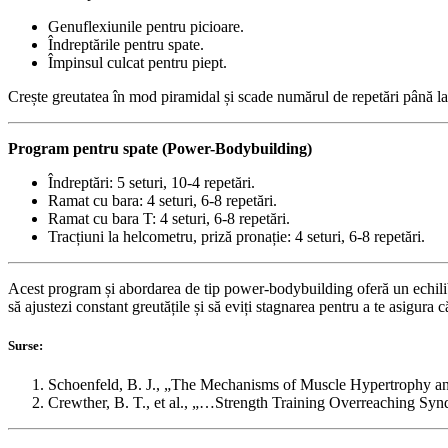
Genuflexiunile pentru picioare.
Îndreptările pentru spate.
Împinsul culcat pentru piept.
Crește greutatea în mod piramidal și scade numărul de repetări până la 4 
Program pentru spate (Power-Bodybuilding)
Îndreptări: 5 seturi, 10-4 repetări.
Ramat cu bara: 4 seturi, 6-8 repetări.
Ramat cu bara T: 4 seturi, 6-8 repetări.
Tracțiuni la helcometru, priză pronație: 4 seturi, 6-8 repetări.
Acest program și abordarea de tip power-bodybuilding oferă un echilibru
să ajustezi constant greutățile și să eviți stagnarea pentru a te asigura 
Surse:
Schoenfeld, B. J., „The Mechanisms of Muscle Hypertrophy and
Crewther, B. T., et al., „…Strength Training Overreaching Sy