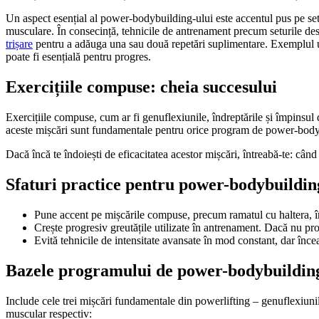
Un aspect esențial al power-bodybuilding-ului este accentul pus pe setur
musculare. În consecință, tehnicile de antrenament precum seturile descr
trișare
pentru a adăuga una sau două repetări suplimentare. Exemplul u
poate fi esențială pentru progres.
Exercițiile compuse: cheia succesului
Exercițiile compuse, cum ar fi genuflexiunile, îndreptările și împinsul 
aceste mișcări sunt fundamentale pentru orice program de power-bodybui
Dacă încă te îndoiești de eficacitatea acestor mișcări, întreabă-te: cân
Sfaturi practice pentru power-bodybuildin
Pune accent pe mișcările compuse, precum ramatul cu haltera, îm
Crește progresiv greutățile utilizate în antrenament. Dacă nu pro
Evită tehnicile de intensitate avansate în mod constant, dar încea
Bazele programului de power-bodybuildin
Include cele trei mișcări fundamentale din powerlifting – genuflexiunile
muscular respectiv: