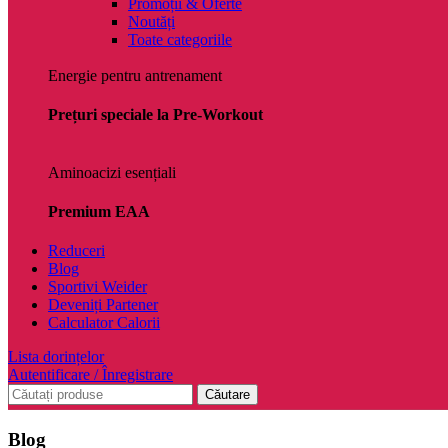
Promoții & Oferte
Noutăți
Toate categoriile
Energie pentru antrenament
Prețuri speciale la Pre-Workout
Aminoacizi esențiali
Premium EAA
Reduceri
Blog
Sportivi Weider
Deveniți Partener
Calculator Calorii
Lista dorințelor
Autentificare / Înregistrare
Căutare
Blog