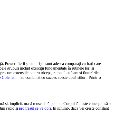
ă. Powerlifterii și culturiștii sunt adesea comparați cu frați care
le grupuri includ exerciții fundamentale în rutinele lor: și
precum extensiile pentru triceps, ramatul cu bara și fluturările
e Coleman
– au combinat cu succes aceste două stiluri. Printr-o
ră și, implicit, masă musculară pe tine. Corpul tău este conceput să se
tini rapid și
progresul se va opri
. În schimb, dacă vei crește constant