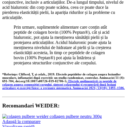
conjunctive, inclusiv a articulațiilor. De-a lungul timpului, nivelul de
acid hialuronic din corp poate scădea, ceea ce poate duce la
pierderea elasticității pielii, la apariția ridurilor și la probleme cu
articulațiile.
Prin urmare, suplimentele alimentare care conțin atât
peptide de colagen bovin (100% Peptan®), cât și acid
hialuronic, pot ajuta la menținerea sănătății pielii și la
protejarea articulațiilor. Acidul hialuronic poate ajuta la
menținerea nivelului de hidratare al pielii și la creșterea
elasticității acesteia, în timp ce peptidele de colagen
bovin (100% Peptan®) pot ajuta la întărirea și
protejarea structurilor conjunctive ale corpului.
*Referinţe:
Clifford, T, și colab., 2019. Efectele peptidelor de colagen asupra leziunilor
musculare, inflamației după exerciții: un studiu randomizat, controlat. Aminoacizi 51 (4):
691-704, doi.org/10.1007/s00726-019-02706-5;
Efectele suplimentării cu peptide de
colagen asupra compoziției corpului, sintezei colagenului și recuperării după leziuni
articulare și exerciții fizice: o revizuire sistematică. Aminoacizi 2021; 53(10): 1493–1506.
Recomandari WEIDER:
Adaugă la comparare
Vizualizare rapidă