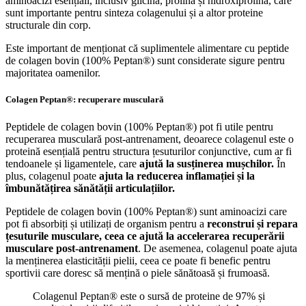
aminoacizi esențiali, inclusiv glicină, prolina și hidroxiprolină, care
sunt importante pentru sinteza colagenului și a altor proteine
structurale din corp.
Este important de menționat că suplimentele alimentare cu peptide
de colagen bovin (100% Peptan®) sunt considerate sigure pentru
majoritatea oamenilor.
Colagen Peptan®: recuperare musculară
Peptidele de colagen bovin (100% Peptan®) pot fi utile pentru
recuperarea musculară post-antrenament, deoarece colagenul este o
proteină esențială pentru structura țesuturilor conjunctive, cum ar fi
tendoanele și ligamentele, care
ajută la susținerea mușchilor.
În
plus, colagenul poate
ajuta la reducerea inflamației și la
îmbunătățirea sănătății articulațiilor.
Peptidele de colagen bovin (100% Peptan®) sunt aminoacizi care
pot fi absorbiți și utilizați de organism pentru a
reconstrui și repara
țesuturile musculare, ceea ce ajută la accelerarea recuperării
musculare post-antrenament
. De asemenea, colagenul poate ajuta
la menținerea elasticității pielii, ceea ce poate fi benefic pentru
sportivii care doresc să mențină o piele sănătoasă și frumoasă.
Colagenul Peptan® este o sursă de proteine ​​de 97% și