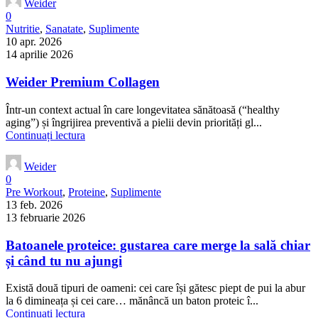
Weider
0
Nutritie
,
Sanatate
,
Suplimente
10 apr. 2026
14 aprilie 2026
Weider Premium Collagen
Într-un context actual în care longevitatea sănătoasă (“healthy
aging”) și îngrijirea preventivă a pielii devin priorități gl...
Continuați lectura
Weider
0
Pre Workout
,
Proteine
,
Suplimente
13 feb. 2026
13 februarie 2026
Batoanele proteice: gustarea care merge la sală chiar
și când tu nu ajungi
Există două tipuri de oameni: cei care își gătesc piept de pui la abur
la 6 dimineața și cei care… mănâncă un baton proteic î...
Continuați lectura