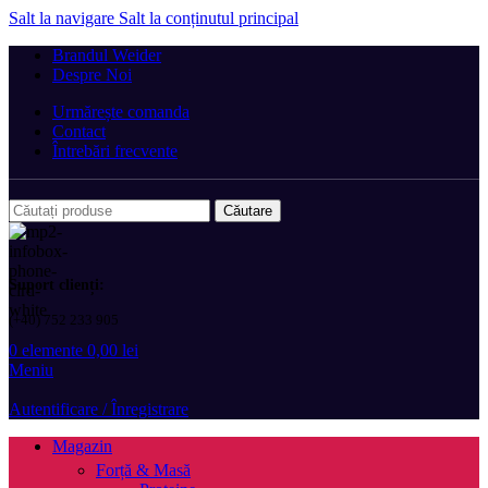
Salt la navigare
Salt la conținutul principal
Brandul Weider
Despre Noi
Urmărește comanda
Contact
Întrebări frecvente
Căutare
Suport clienți:
(+40) 752 233 905
0
elemente
0,00
lei
Meniu
Autentificare / Înregistrare
Magazin
Forță & Masă