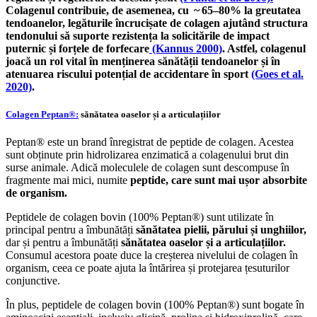
Colagenul contribuie, de asemenea, cu ~ 65–80% la greutatea
tendoanelor, legăturile încrucișate de colagen ajutând structura
tendonului să suporte rezistența la solicitările de impact
puternic și forțele de forfecare
(Kannus 2000)
. Astfel, colagenul
joacă un rol vital în menținerea sănătății tendoanelor și în
atenuarea riscului potențial de accidentare în sport
(Goes et al.
2020)
.
Colagen Peptan®:
sănătatea oaselor și a articulațiilor
Peptan® este un brand înregistrat de peptide de colagen. Acestea
sunt obținute prin hidrolizarea enzimatică a colagenului brut din
surse animale. Adică moleculele de colagen sunt descompuse în
fragmente mai mici, numite
peptide, care sunt mai ușor absorbite
de organism.
Peptidele de colagen bovin (100% Peptan®) sunt utilizate în
principal pentru a îmbunătăți
sănătatea pielii, părului și unghiilor,
dar și pentru a îmbunătăți
sănătatea oaselor și a articulațiilor.
Consumul acestora poate duce la creșterea nivelului de colagen în
organism, ceea ce poate ajuta la întărirea și protejarea țesuturilor
conjunctive.
În plus, peptidele de colagen bovin (100% Peptan®) sunt bogate în