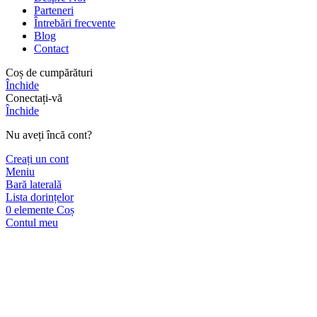
Parteneri
Întrebări frecvente
Blog
Contact
Coș de cumpărături
Închide
Conectați-vă
Închide
Nu aveți încă cont?
Creați un cont
Meniu
Bară laterală
Lista dorințelor
0
elemente
Coș
Contul meu