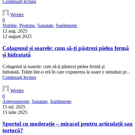
Continuați lectura
Weider
0
Nutritie
,
Proteine
,
Sanatate
,
Suplimente
12 aug. 2025
12 august 2025
Colagenul și soarele: cum să-ți păstrezi pielea fermă
și hidratată
Colagenul și soarele: cum să-ți păstrezi pielea fermă și
hidratată. Trăim într-o eră în care expunerea la soare e simultan pr...
Continuați lectura
Weider
0
Antrenamente
,
Sanatate
,
Suplimente
15 iul. 2025
15 iulie 2025
Sportul cu moderație – miracol pentru articulații sau
tortură?