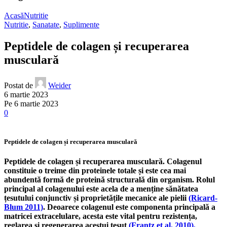
Acasă
Nutritie
Nutritie
,
Sanatate
,
Suplimente
Peptidele de colagen și recuperarea
musculară
Postat de
Weider
6 martie 2023
Pe 6 martie 2023
0
Peptidele de colagen și recuperarea musculară
Peptidele de colagen și recuperarea musculară. Colagenul
constituie o treime din proteinele totale și este cea mai
abundentă formă de proteină structurală din organism. Rolul
principal al colagenului este acela de a menține sănătatea
țesutului conjunctiv și proprietățile mecanice ale pielii
(Ricard-
Blum 2011)
. Deoarece colagenul este componenta principală a
matricei extracelulare, acesta este vital pentru rezistența,
reglarea și regenerarea acestui țesut
(Frantz et al. 2010).