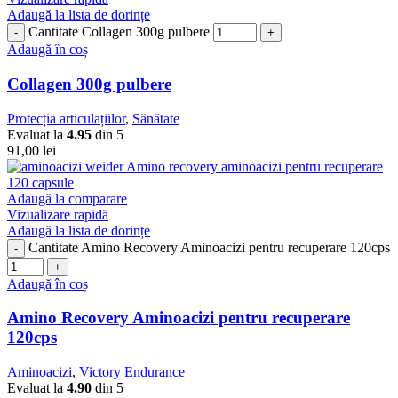
Adaugă la lista de dorințe
Cantitate Collagen 300g pulbere
Adaugă în coș
Collagen 300g pulbere
Protecția articulațiilor
,
Sănătate
Evaluat la
4.95
din 5
91,00
lei
Adaugă la comparare
Vizualizare rapidă
Adaugă la lista de dorințe
Cantitate Amino Recovery Aminoacizi pentru recuperare 120cps
Adaugă în coș
Amino Recovery Aminoacizi pentru recuperare
120cps
Aminoacizi
,
Victory Endurance
Evaluat la
4.90
din 5