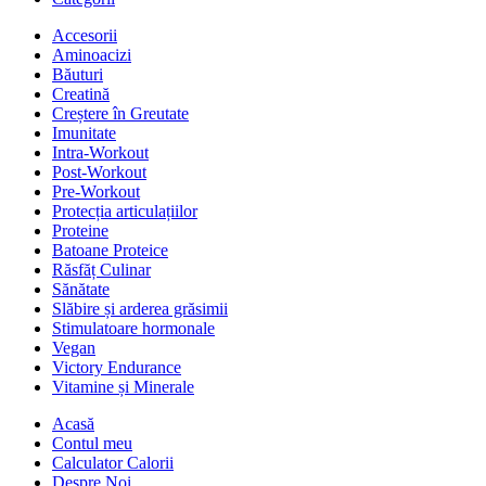
Accesorii
Aminoacizi
Băuturi
Creatină
Creștere în Greutate
Imunitate
Intra-Workout
Post-Workout
Pre-Workout
Protecția articulațiilor
Proteine
Batoane Proteice
Răsfăț Culinar
Sănătate
Slăbire și arderea grăsimii
Stimulatoare hormonale
Vegan
Victory Endurance
Vitamine și Minerale
Acasă
Contul meu
Calculator Calorii
Despre Noi