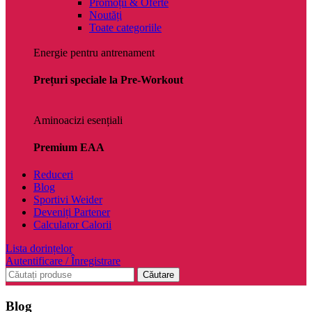
Promoții & Oferte
Noutăți
Toate categoriile
Energie pentru antrenament
Prețuri speciale la Pre-Workout
Aminoacizi esențiali
Premium EAA
Reduceri
Blog
Sportivi Weider
Deveniți Partener
Calculator Calorii
Lista dorințelor
Autentificare / Înregistrare
Căutare
Blog