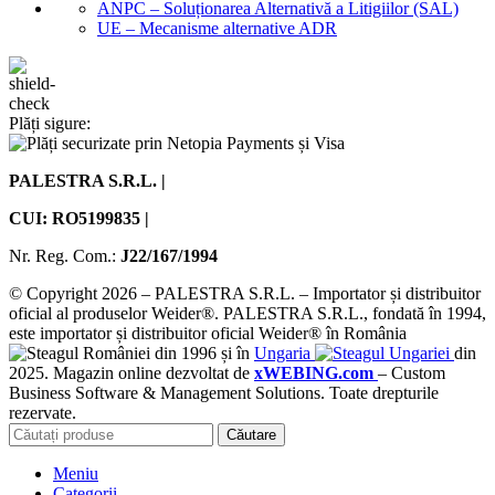
ANPC – Soluționarea Alternativă a Litigiilor (SAL)
UE – Mecanisme alternative ADR
Plăți sigure:
PALESTRA S.R.L. |
CUI: RO5199835 |
Nr. Reg. Com.:
J22/167/1994
© Copyright 2026 – PALESTRA S.R.L. – Importator și distribuitor
oficial al produselor Weider®. PALESTRA S.R.L., fondată în 1994,
este importator și distribuitor oficial Weider® în România
din 1996 și în
Ungaria
din
2025. Magazin online dezvoltat de
xWEBING.com
– Custom
Business Software & Management Solutions. Toate drepturile
rezervate.
Căutare
Meniu
Categorii