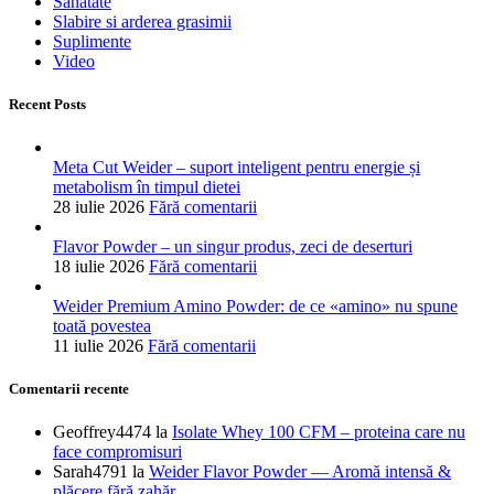
Sanatate
Slabire si arderea grasimii
Suplimente
Video
Recent Posts
Meta Cut Weider – suport inteligent pentru energie și
metabolism în timpul dietei
28 iulie 2026
Fără comentarii
Flavor Powder – un singur produs, zeci de deserturi
18 iulie 2026
Fără comentarii
Weider Premium Amino Powder: de ce «amino» nu spune
toată povestea
11 iulie 2026
Fără comentarii
Comentarii recente
Geoffrey4474
la
Isolate Whey 100 CFM – proteina care nu
face compromisuri
Sarah4791
la
Weider Flavor Powder — Aromă intensă &
plăcere fără zahăr