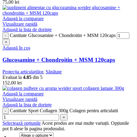
75,00
lei
Adaugă la comparare
Vizualizare rapidă
Adaugă la lista de dorințe
Cantitate Glucosamine + Chondroitin + MSM 120caps
Adaugă în coș
Glucosamine + Chondroitin + MSM 120caps
Protecția articulațiilor
,
Sănătate
Evaluat la
4.85
din 5
152,00
lei
Adaugă la comparare
Vizualizare rapidă
Adaugă la lista de dorințe
Cantitate Sport Collagen 300g Colagen pentru articulatii
Selectează opțiunile
Acest produs are mai multe variații. Opțiunile
pot fi alese în pagina produsului.