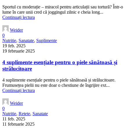
Sportul cu moderație – miracol pentru articulații sau tortură? Într-o
lume în care unii cred că joggingul zilnic e cheia long...
Continuați lectura
Weider
0
Nutritie
,
Sanatate
,
Suplimente
19 feb. 2025
19 februarie 2025
4 suplimente esențiale pentru o piele sănătoasă și
strălucitoare
4 suplimente esențiale pentru o piele sănătoasă și strălucitoare.
Frumusețea pielii nu este doar o chestiune de îngrijire ext...
Continuați lectura
Weider
0
Nutritie
,
Retete
,
Sanatate
11 feb. 2025
11 februarie 2025