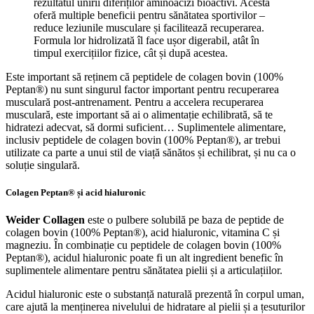
rezultatul unirii diferiților aminoacizi bioactivi. Acesta
oferă multiple beneficii pentru sănătatea sportivilor –
reduce leziunile musculare și facilitează recuperarea.
Formula lor hidrolizată îl face ușor digerabil, atât în ​​
timpul exercițiilor fizice, cât și după acestea.
Este important să reținem că peptidele de colagen bovin (100%
Peptan®) nu sunt singurul factor important pentru recuperarea
musculară post-antrenament. Pentru a accelera recuperarea
musculară, este important să ai o alimentație echilibrată, să te
hidratezi adecvat, să dormi suficient… Suplimentele alimentare,
inclusiv peptidele de colagen bovin (100% Peptan®), ar trebui
utilizate ca parte a unui stil de viață sănătos și echilibrat, și nu ca o
soluție singulară.
Colagen Peptan® și acid hialuronic
Weider Collagen
este o pulbere solubilă pe baza de peptide de
colagen bovin (100% Peptan®), acid hialuronic, vitamina C și
magneziu. În combinație cu peptidele de colagen bovin (100%
Peptan®), acidul hialuronic poate fi un alt ingredient benefic în
suplimentele alimentare pentru sănătatea pielii și a articulațiilor.
Acidul hialuronic este o substanță naturală prezentă în corpul uman,
care ajută la menținerea nivelului de hidratare al pielii și a țesuturilor