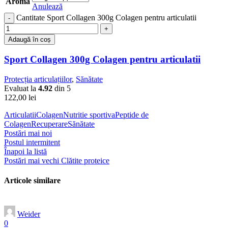
Aroma
Anulează
Cantitate Sport Collagen 300g Colagen pentru articulatii
Adaugă în coș
Sport Collagen 300g Colagen pentru articulatii
Protecția articulațiilor
,
Sănătate
Evaluat la
4.92
din 5
122,00
lei
Articulatii
Colagen
Nutritie sportiva
Peptide de
Colagen
Recuperare
Sănătate
Postări mai noi
Postul intermitent
Înapoi la listă
Postări mai vechi
Clătite proteice
Articole similare
Weider
0