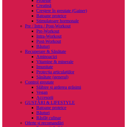
Proteine
Creatină
Creștere în greutate (Gainer)
Batoane proteice
Stimulatoare hormonale
Pre / Intra / Post-Workout
Pre-Workout
Intra-Workout
Post-Workout
Băuturi
Recuperare & Sănătate
Aminoacizi
Vitamine & minerale
Imunitate
Protecția articulațiilor
Sănătate (general)
Control greutate
Slăbire și arderea grăsimi
Vegan
Accesorii
GUSTĂRI & LIFESTYLE
Batoane proteice
Băuturi
Răsfăț culinar
Oferte și recomandări