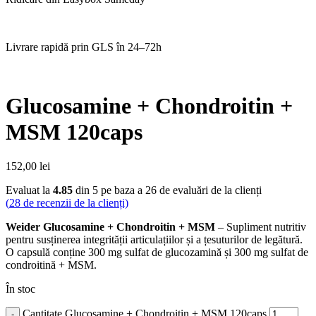
Livrare rapidă prin GLS în 24–72h
Glucosamine + Chondroitin +
MSM 120caps
152,00
lei
Evaluat la
4.85
din 5 pe baza a
26
de evaluări de la clienți
(
28
de recenzii de la clienți)
Weider Glucosamine + Chondroitin + MSM
– Supliment nutritiv
pentru susținerea integrității articulațiilor și a țesuturilor de legătură.
O capsulă conține 300 mg sulfat de glucozamină și 300 mg sulfat de
condroitină + MSM.
În stoc
Cantitate Glucosamine + Chondroitin + MSM 120caps