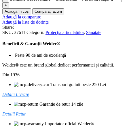
Adaugă în coș
Cumpărați acum
Adaugă la comparare
Adaugă la lista de dorințe
Share:
SKU:
37611
Categorii:
Protecția articulațiilor
,
Sănătate
Beneficii & Garanții Weider®
Peste 90 de ani de excelență
Weider® este un brand global dedicat performanței și calității.
Din 1936
Transport gratuit peste 250 Lei
Detalii Livrare
Garantie de retur 14 zile
Detalii Retur
Importator oficial Weider®