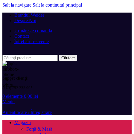
Salt la navigare
Salt la conținutul principal
Brandul Weider
Despre Noi
Urmărește comanda
Contact
Întrebări frecvente
Căutare
Suport clienți:
(+40) 752 233 905
0
elemente
0,00
lei
Meniu
Autentificare / Înregistrare
Magazin
Forță & Masă