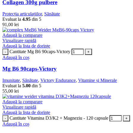
Collagen 300g pulbere
Protecția articulațiilor
,
Sănătate
Evaluat la
4.95
din 5
91,00
lei
Adaugă la comparare
Vizualizare rapidă
Adaugă la lista de dorințe
Cantitate Mg B6 90caps-Victory
Adaugă în coș
Mg B6 90caps-Victory
Imunitate
,
Sănătate
,
Victory Endurance
,
Vitamine și Minerale
Evaluat la
5.00
din 5
55,00
lei
Adaugă la comparare
Vizualizare rapidă
Adaugă la lista de dorințe
Cantitate Vitamina D3/K2 + Magneziu - 120 capsule
Adaugă în coș