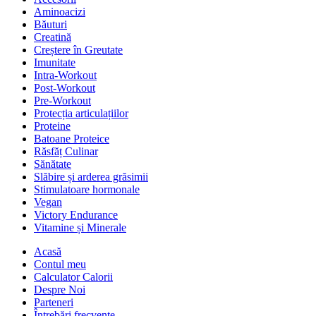
Aminoacizi
Băuturi
Creatină
Creștere în Greutate
Imunitate
Intra-Workout
Post-Workout
Pre-Workout
Protecția articulațiilor
Proteine
Batoane Proteice
Răsfăț Culinar
Sănătate
Slăbire și arderea grăsimii
Stimulatoare hormonale
Vegan
Victory Endurance
Vitamine și Minerale
Acasă
Contul meu
Calculator Calorii
Despre Noi
Parteneri
Întrebări frecvente