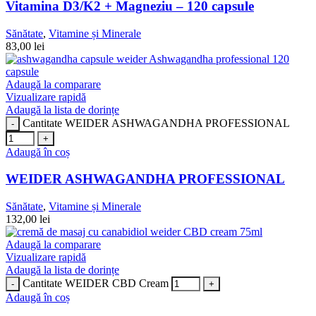
Vitamina D3/K2 + Magneziu – 120 capsule
Sănătate
,
Vitamine și Minerale
83,00
lei
Adaugă la comparare
Vizualizare rapidă
Adaugă la lista de dorințe
Cantitate WEIDER ASHWAGANDHA PROFESSIONAL
Adaugă în coș
WEIDER ASHWAGANDHA PROFESSIONAL
Sănătate
,
Vitamine și Minerale
132,00
lei
Adaugă la comparare
Vizualizare rapidă
Adaugă la lista de dorințe
Cantitate WEIDER CBD Cream
Adaugă în coș