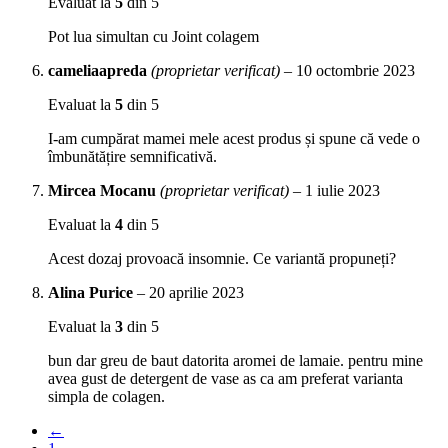
Evaluat la
5
din 5
Pot lua simultan cu Joint colagem
cameliaapreda
(proprietar verificat)
–
10 octombrie 2023
Evaluat la
5
din 5
I-am cumpărat mamei mele acest produs și spune că vede o
îmbunătățire semnificativă.
Mircea Mocanu
(proprietar verificat)
–
1 iulie 2023
Evaluat la
4
din 5
Acest dozaj provoacă insomnie. Ce variantă propuneți?
Alina Purice
–
20 aprilie 2023
Evaluat la
3
din 5
bun dar greu de baut datorita aromei de lamaie. pentru mine
avea gust de detergent de vase as ca am preferat varianta
simpla de colagen.
←