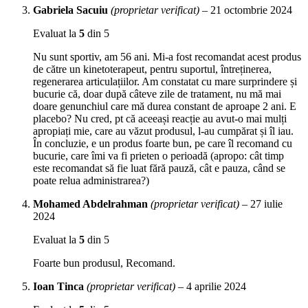
Gabriela Sacuiu
(proprietar verificat)
–
21 octombrie 2024
Evaluat la
5
din 5
Nu sunt sportiv, am 56 ani. Mi-a fost recomandat acest produs
de către un kinetoterapeut, pentru suportul, întreținerea,
regenerarea articulațiilor. Am constatat cu mare surprindere și
bucurie că, doar după câteve zile de tratament, nu mă mai
doare genunchiul care mă durea constant de aproape 2 ani. E
placebo? Nu cred, pt că aceeași reacție au avut-o mai mulți
apropiați mie, care au văzut produsul, l-au cumpărat și îl iau.
În concluzie, e un produs foarte bun, pe care îl recomand cu
bucurie, care îmi va fi prieten o perioadă (apropo: cât timp
este recomandat să fie luat fără pauză, cât e pauza, când se
poate relua administrarea?)
Mohamed Abdelrahman
(proprietar verificat)
–
27 iulie
2024
Evaluat la
5
din 5
Foarte bun produsul, Recomand.
Ioan Tinca
(proprietar verificat)
–
4 aprilie 2024