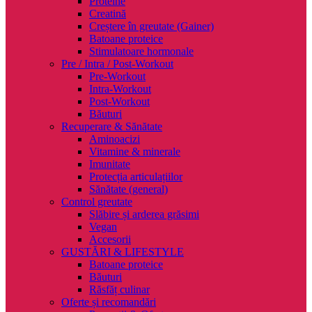
Proteine
Creatină
Creștere în greutate (Gainer)
Batoane proteice
Stimulatoare hormonale
Pre / Intra / Post-Workout
Pre-Workout
Intra-Workout
Post-Workout
Băuturi
Recuperare & Sănătate
Aminoacizi
Vitamine & minerale
Imunitate
Protecția articulațiilor
Sănătate (general)
Control greutate
Slăbire și arderea grăsimi
Vegan
Accesorii
GUSTĂRI & LIFESTYLE
Batoane proteice
Băuturi
Răsfăț culinar
Oferte și recomandări