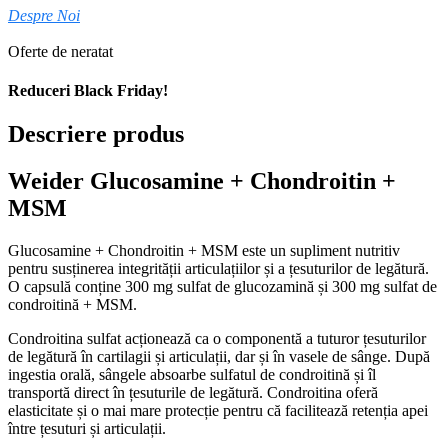
Despre Noi
Oferte de neratat
Reduceri Black Friday!
Descriere produs
Weider Glucosamine + Chondroitin +
MSM
Glucosamine + Chondroitin + MSM este un supliment nutritiv
pentru susținerea integrității articulațiilor și a țesuturilor de legătură.
O capsulă conține 300 mg sulfat de glucozamină și 300 mg sulfat de
condroitină + MSM.
Condroitina sulfat acționează ca o componentă a tuturor țesuturilor
de legătură în cartilagii și articulații, dar și în vasele de sânge. După
ingestia orală, sângele absoarbe sulfatul de condroitină și îl
transportă direct în țesuturile de legătură. Condroitina oferă
elasticitate și o mai mare protecție pentru că facilitează retenția apei
între țesuturi și articulații.