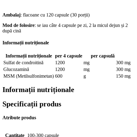
Ambalaj
: flacoane cu 120 capsule (30 porții)
Mod de folosire
: se iau câte 4 capsule pe zi, 2 la micul dejun și 2
după cină
Informații nutriționale
Informații nutriționale
per 4 capsule
per capsulă
Sulfat de condroitină
1200
mg
300
mg
Glucozamină
1200
mg
300
mg
MSM (Metilsulfonimetan)
600
g
150
mg
Informații nutriționale
Specificații produs
Atribute produs
Cantitate
100-300 capsule