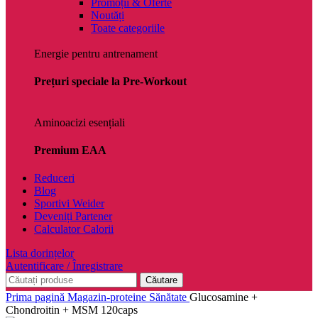
Promoții & Oferte
Noutăți
Toate categoriile
Energie pentru antrenament
Prețuri speciale la Pre-Workout
Aminoacizi esențiali
Premium EAA
Reduceri
Blog
Sportivi Weider
Deveniți Partener
Calculator Calorii
Lista dorințelor
Autentificare / Înregistrare
Căutare
Prima pagină
Magazin-proteine
Sănătate
Glucosamine +
Chondroitin + MSM 120caps