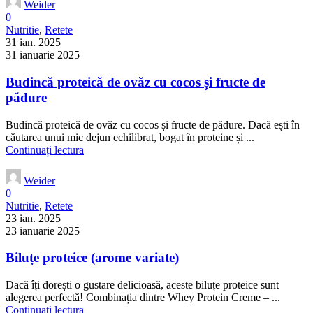
Weider
0
Nutritie
,
Retete
31 ian. 2025
31 ianuarie 2025
Budincă proteică de ovăz cu cocos și fructe de
pădure
Budincă proteică de ovăz cu cocos și fructe de pădure. Dacă ești în
căutarea unui mic dejun echilibrat, bogat în proteine și ...
Continuați lectura
Weider
0
Nutritie
,
Retete
23 ian. 2025
23 ianuarie 2025
Biluțe proteice (arome variate)
Dacă îți dorești o gustare delicioasă, aceste biluțe proteice sunt
alegerea perfectă! Combinația dintre Whey Protein Creme – ...
Continuați lectura