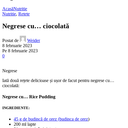
Acasă
Nutritie
Nutritie
,
Retete
Negrese cu… ciocolată
Postat de
Weider
8 februarie 2023
Pe 8 februarie 2023
0
Negrese
Iată două rețete delicioase și ușor de facut pentru negrese cu…
ciocolată:
Negrese cu… Rice Pudding
INGREDIENTE:
45 g de budincă de orez (
budinca de orez
)
200 ml lapte