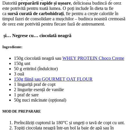
Datorită
preparării rapide și ușoare
, delicioasa budincă de orez
este potrivită pentru toată lumea. O poți include în dieta ta fie
ca
sursă curată de carbohidrați
, fie pentru a crește caloriile în
timpul fazei de consolidare a mușchilor – budinca noastră cremoasă
de orez este potrivită pentru fiecare fază de antrenament.
și… Negrese cu… ciocolată neagră
Ingrediente:
150g ciocolată neagră sau
WHEY PROTEIN Choco Creme
150g unt
50 g eritritol (îndulcitor)
3 ouă
150g făină sau GOURMET OAT FLOUR
1 linguriță praf de copt
2 lingurițe esență de vanilie
1 praf de sare
50g nuci măcinate (opțional)
MOD DE PREPARARE
Preîncălziți cuptorul la 180°C și ungeți o tavă de copt cu unt.
Topiți ciocolata neagră într-un bol la baie de apă sau în