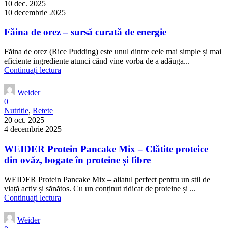
10 dec. 2025
10 decembrie 2025
Făina de orez – sursă curată de energie
Făina de orez (Rice Pudding) este unul dintre cele mai simple și mai
eficiente ingrediente atunci când vine vorba de a adăuga...
Continuați lectura
Weider
0
Nutritie
,
Retete
20 oct. 2025
4 decembrie 2025
WEIDER Protein Pancake Mix – Clătite proteice
din ovăz, bogate în proteine și fibre
WEIDER Protein Pancake Mix – aliatul perfect pentru un stil de
viață activ și sănătos. Cu un conținut ridicat de proteine și ...
Continuați lectura
Weider