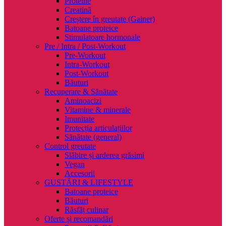
Proteine
Creatină
Creștere în greutate (Gainer)
Batoane proteice
Stimulatoare hormonale
Pre / Intra / Post-Workout
Pre-Workout
Intra-Workout
Post-Workout
Băuturi
Recuperare & Sănătate
Aminoacizi
Vitamine & minerale
Imunitate
Protecția articulațiilor
Sănătate (general)
Control greutate
Slăbire și arderea grăsimi
Vegan
Accesorii
GUSTĂRI & LIFESTYLE
Batoane proteice
Băuturi
Răsfăț culinar
Oferte și recomandări