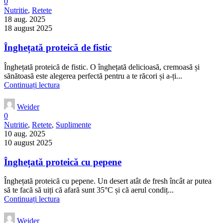
0
Nutritie
,
Retete
18 aug. 2025
18 august 2025
Înghețată proteică de fistic
Înghețată proteică de fistic. O înghețată delicioasă, cremoasă și
sănătoasă este alegerea perfectă pentru a te răcori și a-ți...
Continuați lectura
Weider
0
Nutritie
,
Retete
,
Suplimente
10 aug. 2025
10 august 2025
Înghețată proteică cu pepene
Înghețată proteică cu pepene. Un desert atât de fresh încât ar putea
să te facă să uiți că afară sunt 35°C și că aerul condiț...
Continuați lectura
Weider