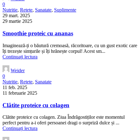
0
Nutritie
,
Retete
,
Sanatate
,
Suplimente
29 mart. 2025
29 martie 2025
Smoothie proteic cu ananas
Imaginează-ți o băutură cremoasă, răcoritoare, cu un gust exotic care
îți trezește simțurile și îți hrănește corpul! Acest sm...
Continuați lectura
Weider
0
Nutritie
,
Retete
,
Sanatate
11 feb. 2025
11 februarie 2025
Clătite proteice cu colagen
Clătite proteice cu colagen. Ziua Îndrăgostiților este momentul
perfect pentru a-i oferi persoanei dragi o surpriză dulce și ...
Continuați lectura