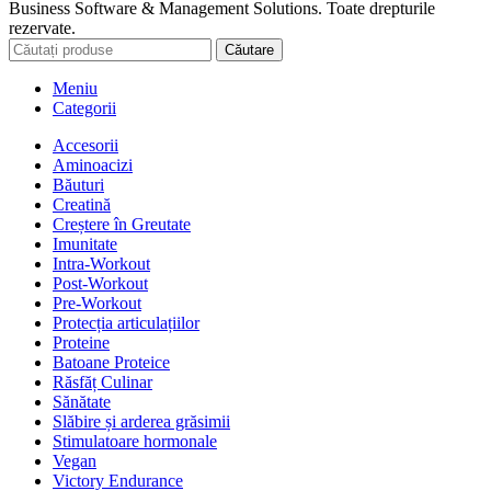
Business Software & Management Solutions. Toate drepturile
rezervate.
Căutare
Meniu
Categorii
Accesorii
Aminoacizi
Băuturi
Creatină
Creștere în Greutate
Imunitate
Intra-Workout
Post-Workout
Pre-Workout
Protecția articulațiilor
Proteine
Batoane Proteice
Răsfăț Culinar
Sănătate
Slăbire și arderea grăsimii
Stimulatoare hormonale
Vegan
Victory Endurance