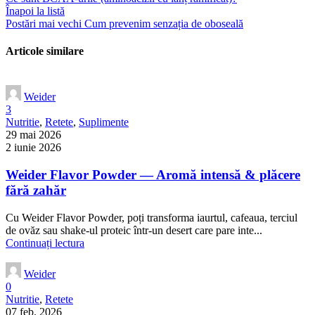
Înapoi la listă
Postări mai vechi
Cum prevenim senzația de oboseală
Articole similare
Weider
3
Nutritie
,
Retete
,
Suplimente
29 mai 2026
2 iunie 2026
Weider Flavor Powder — Aromă intensă & plăcere
fără zahăr
Cu Weider Flavor Powder, poți transforma iaurtul, cafeaua, terciul
de ovăz sau shake-ul proteic într-un desert care pare inte...
Continuați lectura
Weider
0
Nutritie
,
Retete
07 feb. 2026