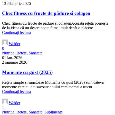
13 februarie 2026
Chec fitness cu fructe de pădure și colagen
Chec fitness cu fructe de pădure și colagenAceastă rețetă pornește
de la ideea că un desert poate fi mai mult decât o plăcere...
Continuați lectura
Weider
0
Nutritie
,
Retete
,
Sanatate
01 ian. 2026
2 ianuarie 2026
Momente cu gust (2025)
Rețete simple și sănătoase Momente cu gust (2025) sunt câteva
momente care au dat savoare anului care tocmai a trecut....
Continuați lectura
Weider
1
Nutritie
,
Retete
,
Sanatate
,
Suplimente