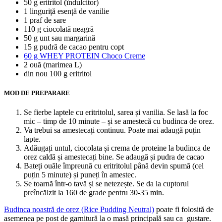
50 g eritritol (îndulcitor)
1 linguriță esență de vanilie
1 praf de sare
110 g ciocolată neagră
50 g unt sau margarină
15 g pudră de cacao pentru copt
60 g WHEY PROTEIN Choco Creme
2 ouă (marimea L)
din nou 100 g eritritol
MOD DE PREPARARE
Se fierbe laptele cu eritritolul, sarea și vanilia. Se lasă la foc
mic – timp de 10 minute – și se amestecă cu budinca de orez.
Va trebui sa amestecați continuu. Poate mai adaugă puțin
lapte.
Adăugați untul, ciocolata și crema de proteine ​​la budinca de
orez caldă și amestecați bine. Se adaugă și pudra de cacao
Bateți ouăle împreună cu eritritolul până devin spumă (cel
puțin 5 minute) și puneți în amestec.
Se toarnă într-o tavă și se netezește. Se da la cuptorul
preîncălzit la 160 de grade pentru 30-35 min.
Budinca noastră de orez (Rice Pudding Neutral)
poate fi folosită de
asemenea pe post de garnitură la o masă principală sau ca gustare.