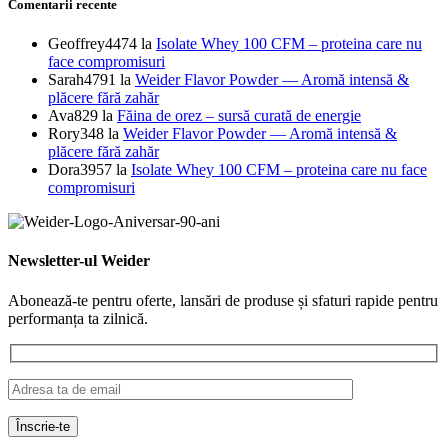
Comentarii recente
Geoffrey4474
la
Isolate Whey 100 CFM – proteina care nu
face compromisuri
Sarah4791
la
Weider Flavor Powder — Aromă intensă &
plăcere fără zahăr
Ava829
la
Făina de orez – sursă curată de energie
Rory348
la
Weider Flavor Powder — Aromă intensă &
plăcere fără zahăr
Dora3957
la
Isolate Whey 100 CFM – proteina care nu face
compromisuri
Newsletter-ul Weider
Abonează-te pentru oferte, lansări de produse și sfaturi rapide pentru
performanța ta zilnică.