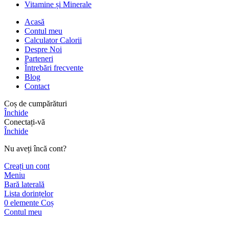
Vitamine și Minerale
Acasă
Contul meu
Calculator Calorii
Despre Noi
Parteneri
Întrebări frecvente
Blog
Contact
Coș de cumpărături
Închide
Conectați-vă
Închide
Nu aveți încă cont?
Creați un cont
Meniu
Bară laterală
Lista dorințelor
0
elemente
Coș
Contul meu