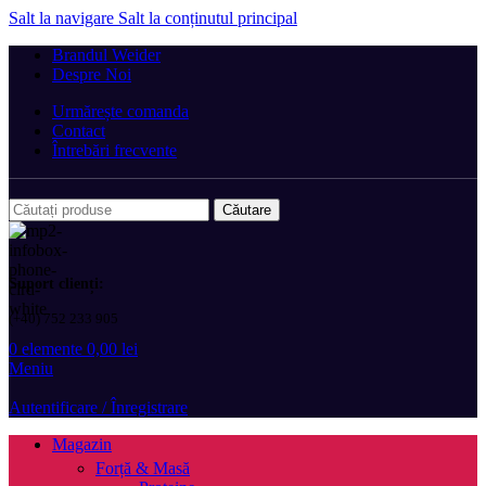
Salt la navigare
Salt la conținutul principal
Brandul Weider
Despre Noi
Urmărește comanda
Contact
Întrebări frecvente
Căutare
Suport clienți:
(+40) 752 233 905
0
elemente
0,00
lei
Meniu
Autentificare / Înregistrare
Magazin
Forță & Masă