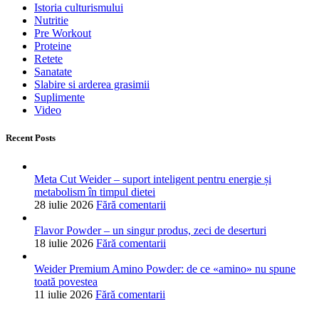
Istoria culturismului
Nutritie
Pre Workout
Proteine
Retete
Sanatate
Slabire si arderea grasimii
Suplimente
Video
Recent Posts
Meta Cut Weider – suport inteligent pentru energie și
metabolism în timpul dietei
28 iulie 2026
Fără comentarii
Flavor Powder – un singur produs, zeci de deserturi
18 iulie 2026
Fără comentarii
Weider Premium Amino Powder: de ce «amino» nu spune
toată povestea
11 iulie 2026
Fără comentarii