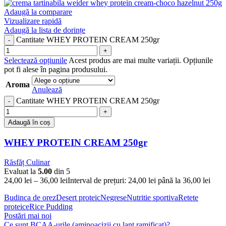
Adaugă la comparare
Vizualizare rapidă
Adaugă la lista de dorințe
Cantitate WHEY PROTEIN CREAM 250gr
Selectează opțiunile
Acest produs are mai multe variații. Opțiunile
pot fi alese în pagina produsului.
Aroma
Anulează
Cantitate WHEY PROTEIN CREAM 250gr
Adaugă în coș
WHEY PROTEIN CREAM 250gr
Răsfăț Culinar
Evaluat la
5.00
din 5
24,00
lei
–
36,00
lei
Interval de prețuri: 24,00 lei până la 36,00 lei
Budinca de orez
Desert proteic
Negrese
Nutritie sportiva
Retete
proteice
Rice Pudding
Postări mai noi
Ce sunt BCAA-urile (aminoacizii cu lanț ramificat)?