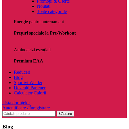
Promoții & Oferte
Noutăți
Toate categoriile
Energie pentru antrenament
Prețuri speciale la Pre-Workout
Aminoacizi esențiali
Premium EAA
Reduceri
Blog
Sportivi Weider
Deveniți Partener
Calculator Calorii
Lista dorințelor
Autentificare / Înregistrare
Căutare
Blog