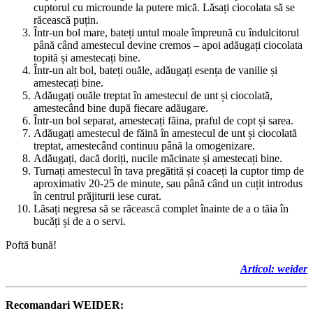
cuptorul cu microunde la putere mică. Lăsați ciocolata să se
răcească puțin.
Într-un bol mare, bateți untul moale împreună cu îndulcitorul
până când amestecul devine cremos – apoi adăugați ciocolata
topită și amestecați bine.
Într-un alt bol, bateți ouăle, adăugați esența de vanilie și
amestecați bine.
Adăugați ouăle treptat în amestecul de unt și ciocolată,
amestecând bine după fiecare adăugare.
Într-un bol separat, amestecați făina, praful de copt și sarea.
Adăugați amestecul de făină în amestecul de unt și ciocolată
treptat, amestecând continuu până la omogenizare.
Adăugați, dacă doriți, nucile măcinate și amestecați bine.
Turnați amestecul în tava pregătită și coaceți la cuptor timp de
aproximativ 20-25 de minute, sau până când un cuțit introdus
în centrul prăjiturii iese curat.
Lăsați negresa să se răcească complet înainte de a o tăia în
bucăți și de a o servi.
Poftă bună!
Articol:
weider
Recomandari WEIDER: