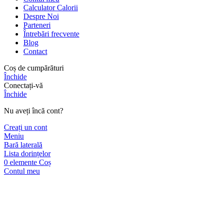
Calculator Calorii
Despre Noi
Parteneri
Întrebări frecvente
Blog
Contact
Coș de cumpărături
Închide
Conectați-vă
Închide
Nu aveți încă cont?
Creați un cont
Meniu
Bară laterală
Lista dorințelor
0
elemente
Coș
Contul meu