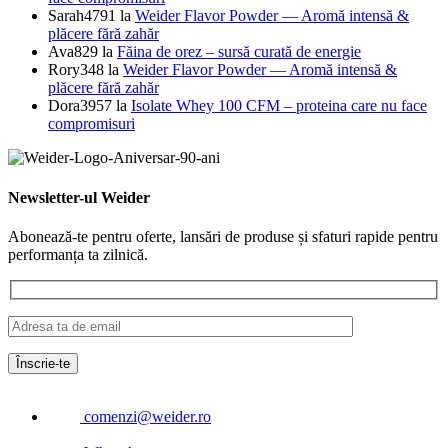
Sarah4791
la
Weider Flavor Powder — Aromă intensă &
plăcere fără zahăr
Ava829
la
Făina de orez – sursă curată de energie
Rory348
la
Weider Flavor Powder — Aromă intensă &
plăcere fără zahăr
Dora3957
la
Isolate Whey 100 CFM – proteina care nu face
compromisuri
Newsletter-ul Weider
Abonează-te pentru oferte, lansări de produse și sfaturi rapide pentru
performanța ta zilnică.
comenzi@weider.ro