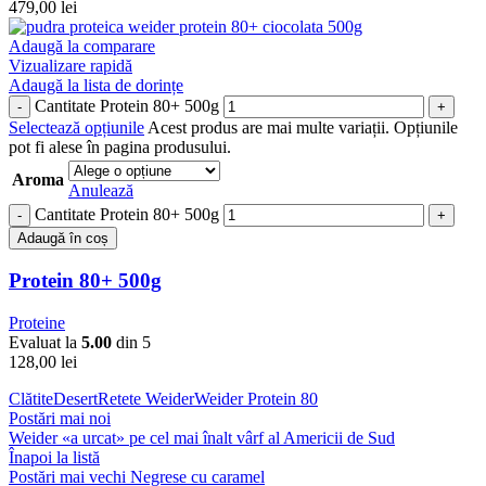
479,00
lei
Adaugă la comparare
Vizualizare rapidă
Adaugă la lista de dorințe
Cantitate Protein 80+ 500g
Selectează opțiunile
Acest produs are mai multe variații. Opțiunile
pot fi alese în pagina produsului.
Aroma
Anulează
Cantitate Protein 80+ 500g
Adaugă în coș
Protein 80+ 500g
Proteine
Evaluat la
5.00
din 5
128,00
lei
Clătite
Desert
Retete Weider
Weider Protein 80
Postări mai noi
Weider «a urcat» pe cel mai înalt vârf al Americii de Sud
Înapoi la listă
Postări mai vechi
Negrese cu caramel