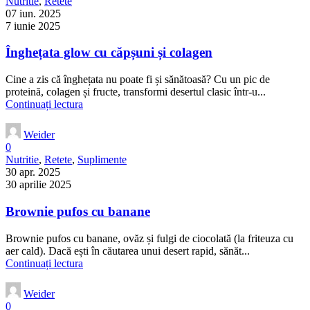
Nutritie
,
Retete
07 iun. 2025
7 iunie 2025
Înghețata glow cu căpșuni și colagen
Cine a zis că înghețata nu poate fi și sănătoasă? Cu un pic de
proteină, colagen și fructe, transformi desertul clasic într-u...
Continuați lectura
Weider
0
Nutritie
,
Retete
,
Suplimente
30 apr. 2025
30 aprilie 2025
Brownie pufos cu banane
Brownie pufos cu banane, ovăz și fulgi de ciocolată (la friteuza cu
aer cald). Dacă ești în căutarea unui desert rapid, sănăt...
Continuați lectura
Weider
0