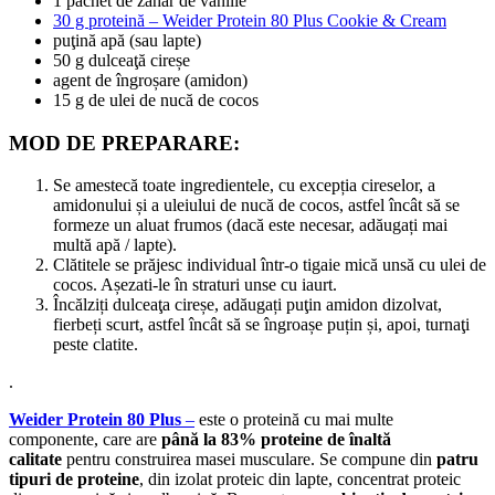
1 pachet de zahăr de vanilie
30 g proteină – Weider Protein 80 Plus Cookie & Cream
puţină apă (sau lapte)
50 g dulceaţă cireșe
agent de îngroșare (amidon)
15 g de ulei de nucă de cocos
MOD DE PREPARARE:
Se amestecă toate ingredientele, cu excepția cireselor, a
amidonului și a uleiului de nucă de cocos, astfel încât să se
formeze un aluat frumos (dacă este necesar, adăugați mai
multă apă / lapte).
Clătitele se prăjesc individual într-o tigaie mică unsă cu ulei de
cocos. Așezati-le în straturi unse cu iaurt.
Încălziți dulceaţa cireșe, adăugați puţin amidon dizolvat,
fierbeți scurt, astfel încât să se îngroașe puțin și, apoi, turnaţi
peste clatite.
.
Weider Protein 80 Plus
–
este o proteină cu mai multe
componente, care are
până la 83% proteine de înaltă
calitate
pentru construirea masei musculare. Se compune din
patru
tipuri de proteine
, din izolat proteic din lapte, concentrat proteic