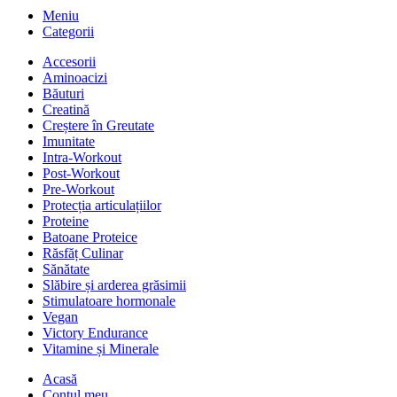
Meniu
Categorii
Accesorii
Aminoacizi
Băuturi
Creatină
Creștere în Greutate
Imunitate
Intra-Workout
Post-Workout
Pre-Workout
Protecția articulațiilor
Proteine
Batoane Proteice
Răsfăț Culinar
Sănătate
Slăbire și arderea grăsimii
Stimulatoare hormonale
Vegan
Victory Endurance
Vitamine și Minerale
Acasă
Contul meu