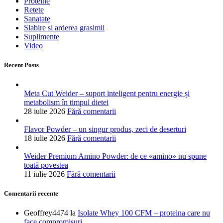
Proteine
Retete
Sanatate
Slabire si arderea grasimii
Suplimente
Video
Recent Posts
Meta Cut Weider – suport inteligent pentru energie și
metabolism în timpul dietei
28 iulie 2026
Fără comentarii
Flavor Powder – un singur produs, zeci de deserturi
18 iulie 2026
Fără comentarii
Weider Premium Amino Powder: de ce «amino» nu spune
toată povestea
11 iulie 2026
Fără comentarii
Comentarii recente
Geoffrey4474
la
Isolate Whey 100 CFM – proteina care nu
face compromisuri