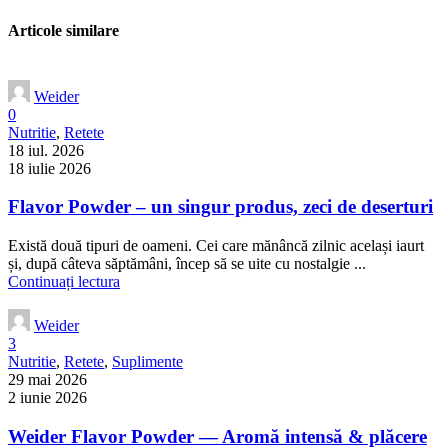
Articole similare
Weider
0
Nutritie
,
Retete
18 iul. 2026
18 iulie 2026
Flavor Powder – un singur produs, zeci de deserturi
Există două tipuri de oameni. Cei care mănâncă zilnic același iaurt
și, după câteva săptămâni, încep să se uite cu nostalgie ...
Continuați lectura
Weider
3
Nutritie
,
Retete
,
Suplimente
29 mai 2026
2 iunie 2026
Weider Flavor Powder — Aromă intensă & plăcere