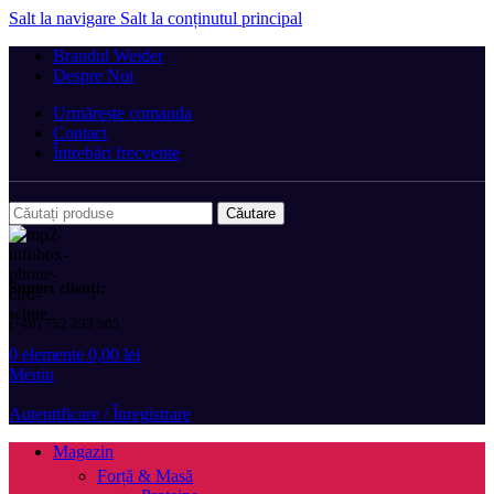
Salt la navigare
Salt la conținutul principal
Brandul Weider
Despre Noi
Urmărește comanda
Contact
Întrebări frecvente
Căutare
Suport clienți:
(+40) 752 233 905
0
elemente
0,00
lei
Meniu
Autentificare / Înregistrare
Magazin
Forță & Masă