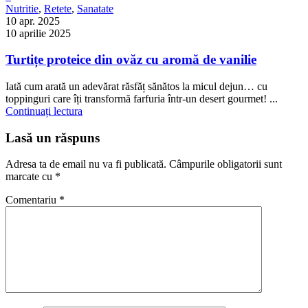
Nutritie
,
Retete
,
Sanatate
10 apr. 2025
10 aprilie 2025
Turtițe proteice din ovăz cu aromă de vanilie
Iată cum arată un adevărat răsfăț sănătos la micul dejun… cu
toppinguri care îți transformă farfuria într-un desert gourmet! ...
Continuați lectura
Lasă un răspuns
Adresa ta de email nu va fi publicată.
Câmpurile obligatorii sunt
marcate cu
*
Comentariu
*