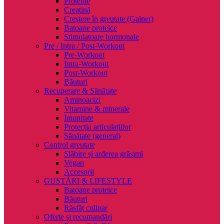
Proteine
Creatină
Creștere în greutate (Gainer)
Batoane proteice
Stimulatoare hormonale
Pre / Intra / Post-Workout
Pre-Workout
Intra-Workout
Post-Workout
Băuturi
Recuperare & Sănătate
Aminoacizi
Vitamine & minerale
Imunitate
Protecția articulațiilor
Sănătate (general)
Control greutate
Slăbire și arderea grăsimi
Vegan
Accesorii
GUSTĂRI & LIFESTYLE
Batoane proteice
Băuturi
Răsfăț culinar
Oferte și recomandări