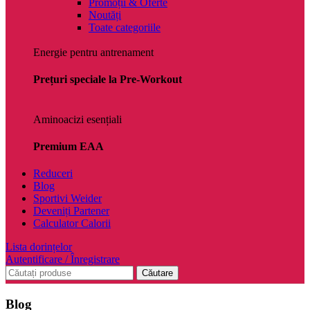
Promoții & Oferte
Noutăți
Toate categoriile
Energie pentru antrenament
Prețuri speciale la Pre-Workout
Aminoacizi esențiali
Premium EAA
Reduceri
Blog
Sportivi Weider
Deveniți Partener
Calculator Calorii
Lista dorințelor
Autentificare / Înregistrare
Căutare
Blog