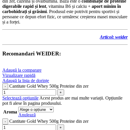
din zer, cazeină și ovalbumină. Baza este o
combinație de proteine
digerabile rapid și lent
, vitamina B6 și calciu +
aport minim în
carbohidrați și grăsimi
. Produsul este potrivit pentru sportivi și
persoane ce depun efort fizic, ce urmăresc creșterea masei musculare
și a forței.
A
r
ticol:
weider
Recomandari WEIDER:
Adaugă la comparare
Vizualizare rapidă
Adaugă la lista de dorințe
Cantitate Gold Whey 500g Proteine din zer
Selectează opțiunile
Acest produs are mai multe variații. Opțiunile
pot fi alese în pagina produsului.
Aroma
Anulează
Cantitate Gold Whey 500g Proteine din zer