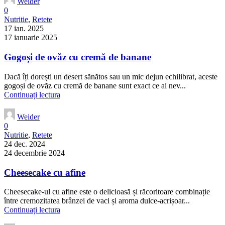
Weider
0
Nutritie
,
Retete
17 ian. 2025
17 ianuarie 2025
Gogoși de ovăz cu cremă de banane
Dacă îți dorești un desert sănătos sau un mic dejun echilibrat, aceste
gogoși de ovăz cu cremă de banane sunt exact ce ai nev...
Continuați lectura
Weider
0
Nutritie
,
Retete
24 dec. 2024
24 decembrie 2024
Cheesecake cu afine
Cheesecake-ul cu afine este o delicioasă și răcoritoare combinație
între cremozitatea brânzei de vaci și aroma dulce-acrișoar...
Continuați lectura