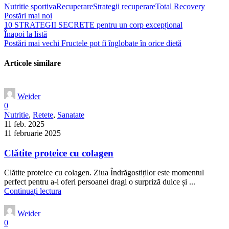
Nutritie sportiva
Recuperare
Strategii recuperare
Total Recovery
Postări mai noi
10 STRATEGII SECRETE pentru un corp excepțional
Înapoi la listă
Postări mai vechi
Fructele pot fi înglobate în orice dietă
Articole similare
Weider
0
Nutritie
,
Retete
,
Sanatate
11 feb. 2025
11 februarie 2025
Clătite proteice cu colagen
Clătite proteice cu colagen. Ziua Îndrăgostiților este momentul
perfect pentru a-i oferi persoanei dragi o surpriză dulce și ...
Continuați lectura
Weider
0