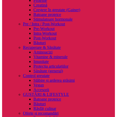
Proteine
Creatină
Creștere în greutate (Gainer)
Batoane proteice
Stimulatoare hormonale
Pre / Intra / Post-Workout
Pre-Workout
Intra-Workout
Post-Workout
Băuturi
Recuperare & Sănătate
Aminoacizi
Vitamine & minerale
Imunitate
Protecția articulațiilor
Sănătate (general)
Control greutate
Slăbire și arderea grăsimi
Vegan
Accesorii
GUSTĂRI & LIFESTYLE
Batoane proteice
Băuturi
Răsfăț culinar
Oferte și recomandări