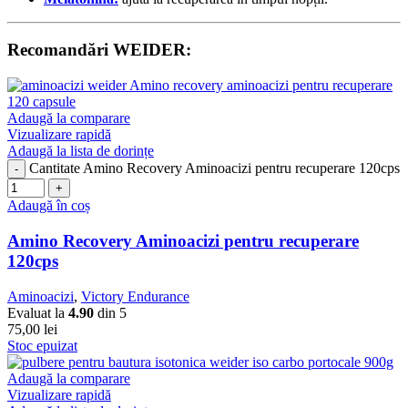
Recomandări WEIDER:
Adaugă la comparare
Vizualizare rapidă
Adaugă la lista de dorințe
Cantitate Amino Recovery Aminoacizi pentru recuperare 120cps
Adaugă în coș
Amino Recovery Aminoacizi pentru recuperare
120cps
Aminoacizi
,
Victory Endurance
Evaluat la
4.90
din 5
75,00
lei
Stoc epuizat
Adaugă la comparare
Vizualizare rapidă