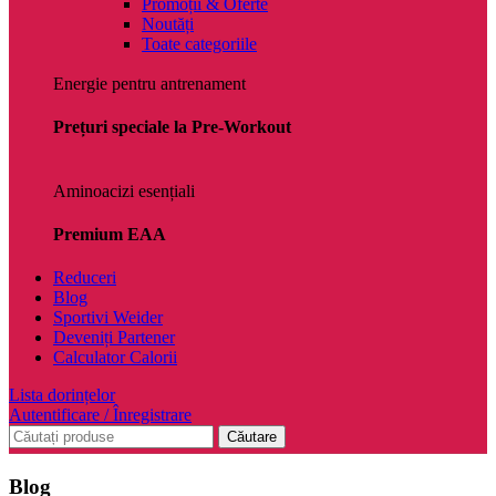
Promoții & Oferte
Noutăți
Toate categoriile
Energie pentru antrenament
Prețuri speciale la Pre-Workout
Aminoacizi esențiali
Premium EAA
Reduceri
Blog
Sportivi Weider
Deveniți Partener
Calculator Calorii
Lista dorințelor
Autentificare / Înregistrare
Căutare
Blog