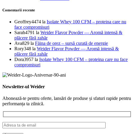
Comentarii recente
Geoffrey4474
la
Isolate Whey 100 CFM – proteina care nu
face compromisuri
Sarah4791
la
Weider Flavor Powder — Aromă intensă &
plăcere fără zahăr
Ava829
la
Făina de orez – sursă curată de energie
Rory348
la
Weider Flavor Powder — Aromă intensă &
plăcere fără zahăr
Dora3957
la
Isolate Whey 100 CFM – proteina care nu face
compromisuri
Newsletter-ul Weider
Abonează-te pentru oferte, lansări de produse și sfaturi rapide pentru
performanța ta zilnică.