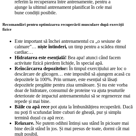
referim la recuperarea între antrenamente, pentru a
ajunge la ultimul antrenament planificat în cele mai
bune condiții posibile.
Recomandări pentru optimizarea recuperării musculare după exerciții
fizice
Este important să închei antrenamentul cu „o sesiune de
calmare”…
niște întinderi,
un timp pentru a scădea ritmul
cardiac…
Hidratarea este esențială!
Bea apa! atunci când facem
activitate fizică pierdem lichide, în special apă.
Reîncărcarea depozitelor:
În timpul exercițiului are loc o
descărcare de glicogen… este imposibil să ajungem acasă cu
depozitele la 100%. Prin urmare, este esențial să lăsați
depozitele pregătite pentru ziua următoare. Și nu este vorba
doar de hidratare, consumul de proteine ​​va ajuta țesuturile
deteriorate de impactul antrenamentului să se regenereze mai
repede și mai bine.
Băile cu apă rece
pot ajuta la îmbunătățirea recuperării. Dacă
nu poți fi scufundat între cuburi de gheață, pur și simplu
termină dușul cu apă rece.
Relaxare.
Ne putem odihni întinși sau stând în picioare mai
bine decât stând în jos. Și mai presus de toate, dormi cât mai
mult posibil.