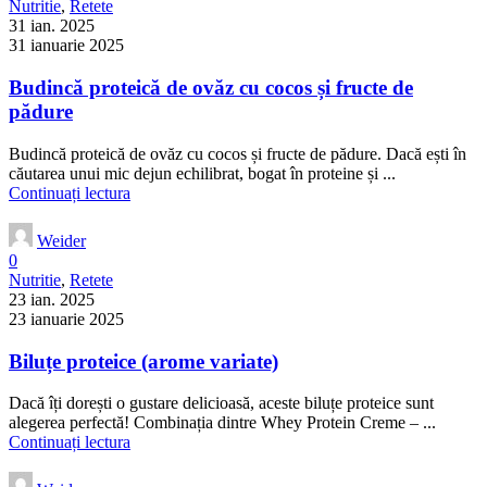
Nutritie
,
Retete
31 ian. 2025
31 ianuarie 2025
Budincă proteică de ovăz cu cocos și fructe de
pădure
Budincă proteică de ovăz cu cocos și fructe de pădure. Dacă ești în
căutarea unui mic dejun echilibrat, bogat în proteine și ...
Continuați lectura
Weider
0
Nutritie
,
Retete
23 ian. 2025
23 ianuarie 2025
Biluțe proteice (arome variate)
Dacă îți dorești o gustare delicioasă, aceste biluțe proteice sunt
alegerea perfectă! Combinația dintre Whey Protein Creme – ...
Continuați lectura