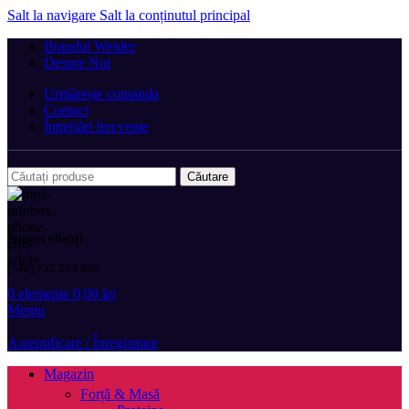
Salt la navigare
Salt la conținutul principal
Brandul Weider
Despre Noi
Urmărește comanda
Contact
Întrebări frecvente
Căutare
Suport clienți:
(+40) 752 233 905
0
elemente
0,00
lei
Meniu
Autentificare / Înregistrare
Magazin
Forță & Masă