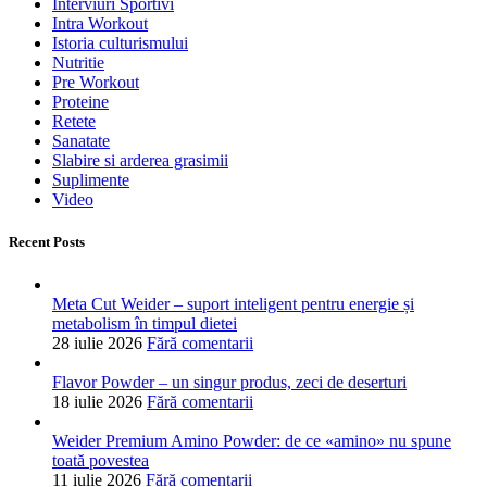
Interviuri Sportivi
Intra Workout
Istoria culturismului
Nutritie
Pre Workout
Proteine
Retete
Sanatate
Slabire si arderea grasimii
Suplimente
Video
Recent Posts
Meta Cut Weider – suport inteligent pentru energie și
metabolism în timpul dietei
28 iulie 2026
Fără comentarii
Flavor Powder – un singur produs, zeci de deserturi
18 iulie 2026
Fără comentarii
Weider Premium Amino Powder: de ce «amino» nu spune
toată povestea
11 iulie 2026
Fără comentarii