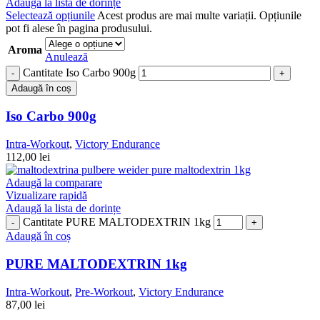
Adaugă la lista de dorințe
Selectează opțiunile
Acest produs are mai multe variații. Opțiunile
pot fi alese în pagina produsului.
Aroma
Anulează
Cantitate Iso Carbo 900g
Adaugă în coș
Iso Carbo 900g
Intra-Workout
,
Victory Endurance
112,00
lei
Adaugă la comparare
Vizualizare rapidă
Adaugă la lista de dorințe
Cantitate PURE MALTODEXTRIN 1kg
Adaugă în coș
PURE MALTODEXTRIN 1kg
Intra-Workout
,
Pre-Workout
,
Victory Endurance
87,00
lei