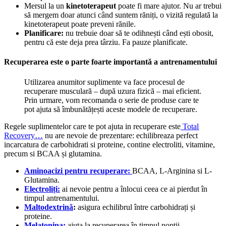
Mersul la un
kinetoterapeut
poate fi mare ajutor. Nu ar trebui
să mergem doar atunci când suntem răniți, o vizită regulată la
kinetoterapeut poate preveni rănile.
Planificare:
nu trebuie doar să te odihnești când ești obosit,
pentru că este deja prea târziu. Fa pauze planificate.
Recuperarea este o parte foarte importantă a antrenamentului
Utilizarea anumitor suplimente va face procesul de
recuperare musculară – după uzura fizică – mai eficient.
Prin urmare, vom recomanda o serie de produse care te
pot ajuta să îmbunătățești aceste modele de recuperare.
Regele suplimentelor care te pot ajuta in recuperare este
Total
Recovery…
nu are nevoie de prezentare: echilibreaza perfect
incarcatura de carbohidrati si proteine, contine electroliti, vitamine,
precum si BCAA și glutamina.
Aminoacizi pentru recuperare:
BCAA, L-Arginina si L-
Glutamina.
Electroliți:
ai nevoie pentru a înlocui ceea ce ai pierdut în
timpul antrenamentului.
Maltodextrină
:
asigura echilibrul între carbohidrați și
proteine.
Melatonina:
ajuta la recuperarea în timpul nopții.