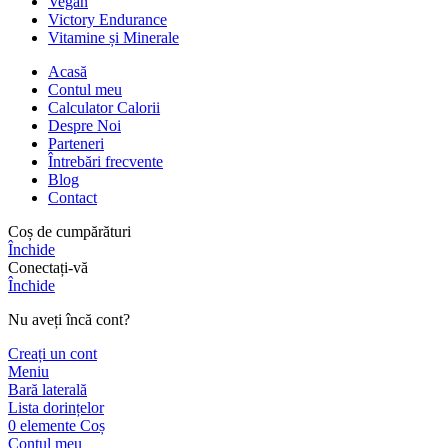
Vegan
Victory Endurance
Vitamine și Minerale
Acasă
Contul meu
Calculator Calorii
Despre Noi
Parteneri
Întrebări frecvente
Blog
Contact
Coș de cumpărături
Închide
Conectați-vă
Închide
Nu aveți încă cont?
Creați un cont
Meniu
Bară laterală
Lista dorințelor
0
elemente
Coș
Contul meu