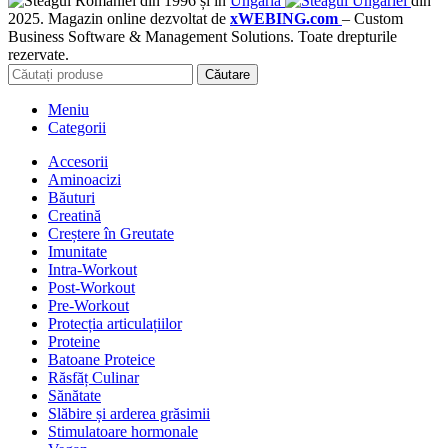
din 1996 și în
Ungaria
din
2025. Magazin online dezvoltat de
xWEBING.com
– Custom
Business Software & Management Solutions. Toate drepturile
rezervate.
Căutare
Meniu
Categorii
Accesorii
Aminoacizi
Băuturi
Creatină
Creștere în Greutate
Imunitate
Intra-Workout
Post-Workout
Pre-Workout
Protecția articulațiilor
Proteine
Batoane Proteice
Răsfăț Culinar
Sănătate
Slăbire și arderea grăsimii
Stimulatoare hormonale