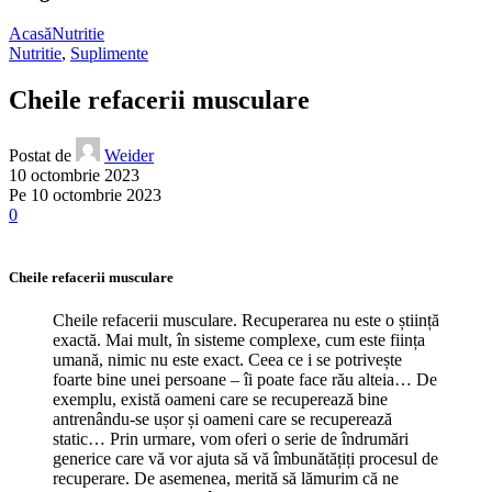
Acasă
Nutritie
Nutritie
,
Suplimente
Cheile refacerii musculare
Postat de
Weider
10 octombrie 2023
Pe 10 octombrie 2023
0
Cheile refacerii musculare
Cheile refacerii musculare. Recuperarea nu este o știință
exactă. Mai mult, în sisteme complexe, cum este ființa
umană, nimic nu este exact. Ceea ce i se potrivește
foarte bine unei persoane – îi poate face rău alteia… De
exemplu, există oameni care se recuperează bine
antrenându-se ușor și oameni care se recuperează
static… Prin urmare, vom oferi o serie de îndrumări
generice care vă vor ajuta să vă îmbunătățiți procesul de
recuperare. De asemenea, merită să lămurim că ne