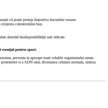
usțin că poate proteja împotriva fracturilor osoase.
 creșterea colesterolului bun.
ate datorită biodisponibilității sale ridicate.
 esențial pentru sport.
 coenzima, prezenta in aproape toate celulele organismului uman.
za proteinelor si a ADN-ului, diviziunea celulara normala, sinteza