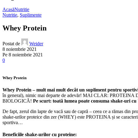
Acasă
Nutritie
Nutritie
,
Suplimente
Whey Protein
Postat de
Weider
8 noiembrie 2021
Pe 8 noiembrie 2021
0
Whey Protein
Whey Protein – mult mai mult decât un supliment pentru sportiv
în general), nimic mai departe de adevăr! MAI CLAR: 
BIOLOGICĂ!
Pe scurt: toată lumea poate consuma shake-uri cu
De fapt, zerul din lapte de vacă sau de capră – ceea ce a rămas din pr
shake-urilor proteice din zer (WHEY) este PROTEINA și se caracterizeaz
sportiva…
Beneficiile shake-urilor cu proteine: