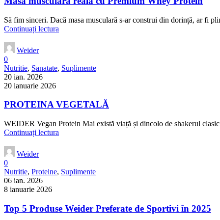
Masă musculară reală cu Premium Whey Protein
Să fim sinceri. Dacă masa musculară s-ar construi din dorință, ar fi pli
Continuați lectura
Weider
0
Nutritie
,
Sanatate
,
Suplimente
20 ian. 2026
20 ianuarie 2026
PROTEINA VEGETALĂ
WEIDER Vegan Protein Mai există viață și dincolo de shakerul clasic 
Continuați lectura
Weider
0
Nutritie
,
Proteine
,
Suplimente
06 ian. 2026
8 ianuarie 2026
Top 5 Produse Weider Preferate de Sportivi în 2025