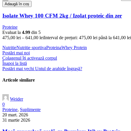
Adaugă în coș
Isolate Whey 100 CFM 2kg / Izolat proteic din zer
Proteine
Evaluat la
4.99
din 5
475,00
lei
–
641,00
lei
Interval de prețuri: 475,00 lei până la 641,00 le
Nutritie
Nutritie sportiva
Proteina
Whey Protein
Postări mai noi
Colagenul îți activează corpul
Înapoi la listă
Postări mai vechi
Untul de arahide îngrașă?
Articole similare
Weider
0
Proteine
,
Suplimente
20 mart. 2026
31 martie 2026