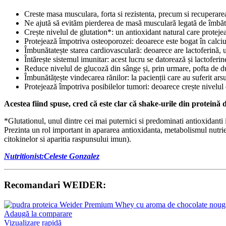
Creste masa musculara, forta si rezistenta, precum si recuperarea
Ne ajută să evităm pierderea de masă musculară legată de îmbăt
Crește nivelul de glutation*: un antioxidant natural care protejea
Protejează împotriva osteoporozei: deoarece este bogat în calciu
Îmbunătatește starea cardiovasculară: deoarece are lactoferină, una
Întărește sistemul imunitar: acest lucru se datorează și lactoferinei
Reduce nivelul de glucoză din sânge și, prin urmare, pofta de d
Îmbunătățește vindecarea rănilor: la pacienții care au suferit arsu
Protejează împotriva posibilelor tumori: deoarece crește nivelul 
Acestea fiind spuse, cred că este clar că shake-urile din protein
*Glutationul, unul dintre cei mai puternici si predominati antioxidanti
Prezinta un rol important in apararea antioxidanta, metabolismul nutrien
citokinelor si aparitia raspunsului imun).
Nutritionist:
Celeste Gonzalez
Recomandari WEIDER:
Adaugă la comparare
Vizualizare rapidă