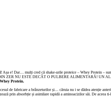
i!
Așa e! Dar… mulți cred că shake-urile proteice – Whey Protein – sunt s
PROTEINA DIN ZER NU ESTE DECÂT O PULBERE ALIMENTARĂ! 
 Whey Protein.
ocesul de fabricare a brânzeturilor și… căruia nu i se dădea atenție ant
ă prin absorbție și asimilare rapidă a aminoacizilor săi. De aceea ti-l