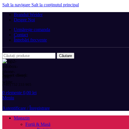
Salt la navigare
Salt la conținutul principal
Brandul Weider
Despre Noi
Urmărește comanda
Contact
Întrebări frecvente
Căutare
Suport clienți:
(+40) 752 233 905
0
elemente
0,00
lei
Meniu
Autentificare / Înregistrare
Magazin
Forță & Masă