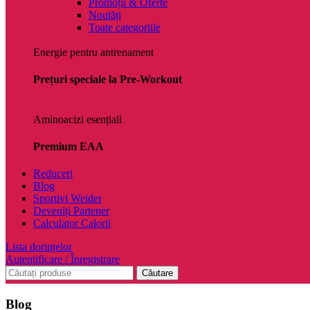
Promoții & Oferte
Noutăți
Toate categoriile
Energie pentru antrenament
Prețuri speciale la Pre-Workout
Aminoacizi esențiali
Premium EAA
Reduceri
Blog
Sportivi Weider
Deveniți Partener
Calculator Calorii
Lista dorințelor
Autentificare / Înregistrare
Căutare
Blog