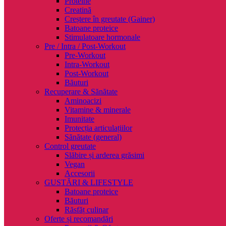
Proteine
Creatină
Creștere în greutate (Gainer)
Batoane proteice
Stimulatoare hormonale
Pre / Intra / Post-Workout
Pre-Workout
Intra-Workout
Post-Workout
Băuturi
Recuperare & Sănătate
Aminoacizi
Vitamine & minerale
Imunitate
Protecția articulațiilor
Sănătate (general)
Control greutate
Slăbire și arderea grăsimi
Vegan
Accesorii
GUSTĂRI & LIFESTYLE
Batoane proteice
Băuturi
Răsfăț culinar
Oferte și recomandări