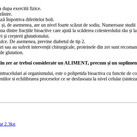
 dupa exercitii fizice.
rânire.
ză împotriva diferitelor boli.
 și, de asemenea, are un nivel foarte scăzut de sodiu. Numeroase studii s
 dintre fracțiile bioactive care ajută la scăderea colesterolului rău și la
 și creșterii glutationului.
ulce. De asemenea, previne diabetul de tip 2.
ri sau au suferit intervenții chirurgicale, proteinele din zer sunt recomand
de glutation.
ă din zer ar trebui considerate un ALIMENT, precum și un supliment
 intracelulari ai organismului, este o polipetida bioactiva cu functie de
tilor si echilibrarea proceselor ce se desfasoara la nivel celular (sinte