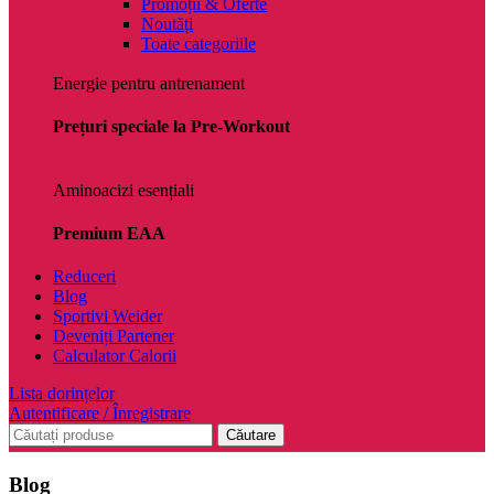
Promoții & Oferte
Noutăți
Toate categoriile
Energie pentru antrenament
Prețuri speciale la Pre-Workout
Aminoacizi esențiali
Premium EAA
Reduceri
Blog
Sportivi Weider
Deveniți Partener
Calculator Calorii
Lista dorințelor
Autentificare / Înregistrare
Căutare
Blog