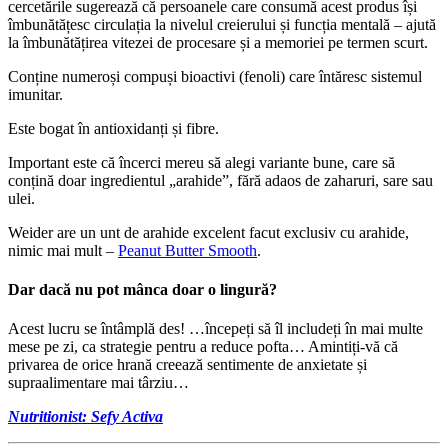
cercetările sugerează că persoanele care consumă acest produs își
îmbunătățesc circulația la nivelul creierului și funcția mentală – ajută
la îmbunătățirea vitezei de procesare și a memoriei pe termen scurt.
Conține numeroși compuși bioactivi (fenoli) care întăresc sistemul
imunitar.
Este bogat în antioxidanți și fibre.
Important este că încerci mereu să alegi variante bune, care să
conțină doar ingredientul „arahide”, fără adaos de zaharuri, sare sau
ulei.
Weider are un unt de arahide excelent facut exclusiv cu arahide,
nimic mai mult –
Peanut Butter Smooth
.
Dar dacă nu pot mânca doar o lingură?
Acest lucru se întâmplă des! …începeți să îl includeți în mai multe
mese pe zi, ca strategie pentru a reduce pofta… Amintiți-vă că
privarea de orice hrană creează sentimente de anxietate și
supraalimentare mai târziu…
Nutritionist:
Sefy Activa