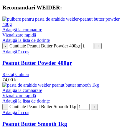
Recomandari WEIDER:
Adaugă la comparare
Vizualizare rapidă
Adaugă la lista de dorințe
Cantitate Peanut Butter Powder 400gr
Adaugă în coș
Peanut Butter Powder 400gr
Răsfăț Culinar
74,00
lei
Adaugă la comparare
Vizualizare rapidă
Adaugă la lista de dorințe
Cantitate Peanut Butter Smooth 1kg
Adaugă în coș
Peanut Butter Smooth 1kg