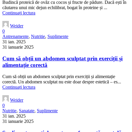
Budincă proteică de ovăz cu cocos și fructe de pădure. Dacă ești în
căutarea unui mic dejun echilibrat, bogat în proteine și ...
Continuați lectura
Weider
0
Antrenamente
,
Nutritie
,
Suplimente
31 ian. 2025
31 ianuarie 2025
Cum să obții un abdomen sculptat prin exerciții și
alimentație corectă
Cum să obții un abdomen sculptat prin exerciții și alimentație
corectă. Un abdomen sculptat nu este doar despre estetică – es...
Continuați lectura
Weider
0
Nutritie
,
Sanatate
,
Suplimente
31 ian. 2025
31 ianuarie 2025