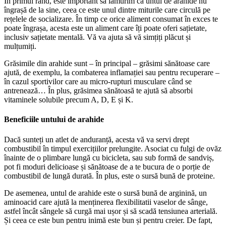
În primul rând, este important să lămurim că untul de arahide nu
îngrașă de la sine, ceea ce este unul dintre miturile care circulă pe
rețelele de socializare. În timp ce orice aliment consumat în exces te
poate îngrașa, acesta este un aliment care îți poate oferi sațietate,
inclusiv sațietate mentală. Vă va ajuta să vă simțiți plăcut și
mulțumiți.
Grăsimile din arahide sunt – în principal – grăsimi sănătoase care
ajută, de exemplu, la combaterea inflamației sau pentru recuperare –
în cazul sportivilor care au micro-rupturi musculare când se
antrenează… În plus, grăsimea sănătoasă te ajută să absorbi
vitaminele solubile precum A, D, E și K.
Beneficiile untului de arahide
Dacă sunteți un atlet de anduranță, acesta vă va servi drept
combustibil în timpul exercițiilor prelungite. Asociat cu fulgi de ovăz
înainte de o plimbare lungă cu bicicleta, sau sub formă de sandviș,
pot fi moduri delicioase și sănătoase de a te bucura de o porție de
combustibil de lungă durată. În plus, este o sursă bună de proteine.
De asemenea, untul de arahide este o sursă bună de arginină, un
aminoacid care ajută la menținerea flexibilitatii vaselor de sânge,
astfel încât sângele să curgă mai ușor și să scadă tensiunea arterială.
Și ceea ce este bun pentru inimă este bun și pentru creier. De fapt,