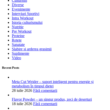
Culturism
Diverse
Evenimente
Interviuri Sportivi
Intra Workout
Istoria culturismului
Nutritie
Pre Workout
Proteine
Retete
Sanatate
Slabire si arderea grasimii
Suplimente
Video
Recent Posts
Meta Cut Weider – suport inteligent pentru energie și
metabolism în timpul dietei
28 iulie 2026
Fără comentarii
Flavor Powder – un singur produs, zeci de deserturi
18 iulie 2026
Fără comentarii