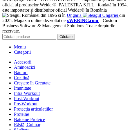
oficial al produselor Weider®. PALESTRA S.R.L., fondată în 1994,
este importator și distribuitor oficial Weider® în România
din 1996 și în
Ungaria
din
2025. Magazin online dezvoltat de
xWEBING.com
– Custom
Business Software & Management Solutions. Toate drepturile
rezervate.
Căutare
Meniu
Categorii
Accesorii
Aminoacizi
Băuturi
Creatină
Creștere în Greutate
Imunitate
Intra-Workout
Post-Workout
Pre-Workout
Protecția articulațiilor
Proteine
Batoane Proteice
Răsfăț Culinar
Sănătate