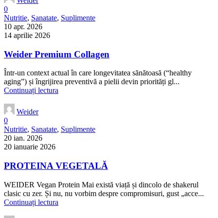
Weider
0
Nutritie
,
Sanatate
,
Suplimente
10 apr. 2026
14 aprilie 2026
Weider Premium Collagen
Într-un context actual în care longevitatea sănătoasă (“healthy
aging”) și îngrijirea preventivă a pielii devin priorități gl...
Continuați lectura
Weider
0
Nutritie
,
Sanatate
,
Suplimente
20 ian. 2026
20 ianuarie 2026
PROTEINA VEGETALĂ
WEIDER Vegan Protein Mai există viață și dincolo de shakerul
clasic cu zer. Și nu, nu vorbim despre compromisuri, gust „acce...
Continuați lectura