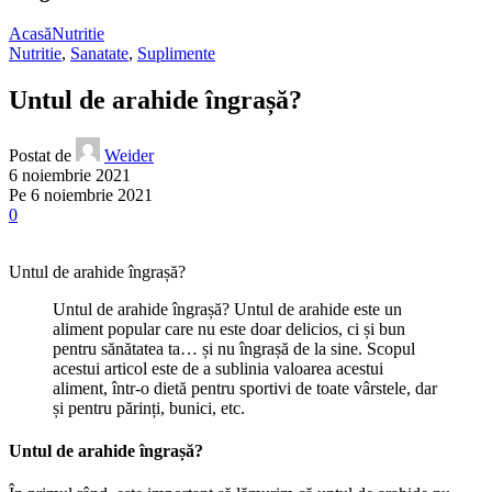
Acasă
Nutritie
Nutritie
,
Sanatate
,
Suplimente
Untul de arahide îngrașă?
Postat de
Weider
6 noiembrie 2021
Pe 6 noiembrie 2021
0
Untul de arahide îngrașă?
Untul de arahide îngrașă? Untul de arahide este un
aliment popular care nu este doar delicios, ci și bun
pentru sănătatea ta… și nu îngrașă de la sine. Scopul
acestui articol este de a sublinia valoarea acestui
aliment, într-o dietă pentru sportivi de toate vârstele, dar
și pentru părinți, bunici, etc.
Untul de arahide îngrașă?