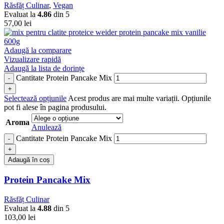
Răsfăț Culinar
,
Vegan
Evaluat la
4.86
din 5
57,00
lei
Adaugă la comparare
Vizualizare rapidă
Adaugă la lista de dorințe
Cantitate Protein Pancake Mix
Selectează opțiunile
Acest produs are mai multe variații. Opțiunile
pot fi alese în pagina produsului.
Aroma
Anulează
Cantitate Protein Pancake Mix
Adaugă în coș
Protein Pancake Mix
Răsfăț Culinar
Evaluat la
4.88
din 5
103,00
lei