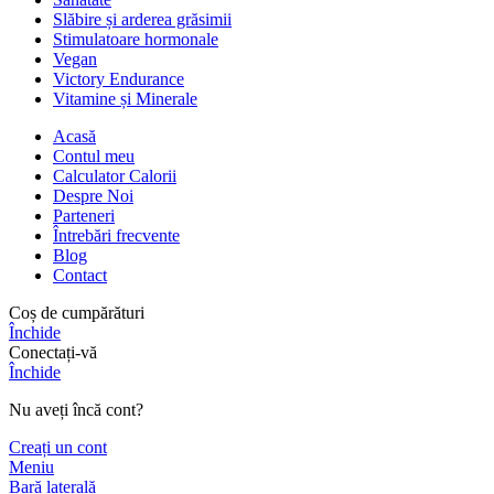
Slăbire și arderea grăsimii
Stimulatoare hormonale
Vegan
Victory Endurance
Vitamine și Minerale
Acasă
Contul meu
Calculator Calorii
Despre Noi
Parteneri
Întrebări frecvente
Blog
Contact
Coș de cumpărături
Închide
Conectați-vă
Închide
Nu aveți încă cont?
Creați un cont
Meniu
Bară laterală