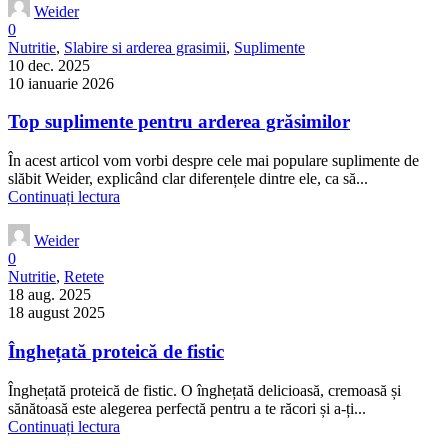
Weider
0
Nutritie
,
Slabire si arderea grasimii
,
Suplimente
10 dec. 2025
10 ianuarie 2026
Top suplimente pentru arderea grăsimilor
În acest articol vom vorbi despre cele mai populare suplimente de
slăbit Weider, explicând clar diferențele dintre ele, ca să...
Continuați lectura
Weider
0
Nutritie
,
Retete
18 aug. 2025
18 august 2025
Înghețată proteică de fistic
Înghețată proteică de fistic. O înghețată delicioasă, cremoasă și
sănătoasă este alegerea perfectă pentru a te răcori și a-ți...
Continuați lectura