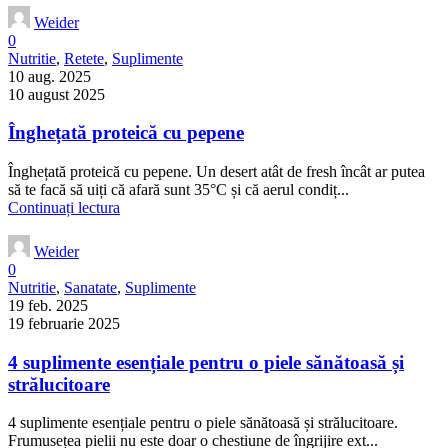
Weider
0
Nutritie
,
Retete
,
Suplimente
10 aug. 2025
10 august 2025
Înghețată proteică cu pepene
Înghețată proteică cu pepene. Un desert atât de fresh încât ar putea
să te facă să uiți că afară sunt 35°C și că aerul condiț...
Continuați lectura
Weider
0
Nutritie
,
Sanatate
,
Suplimente
19 feb. 2025
19 februarie 2025
4 suplimente esențiale pentru o piele sănătoasă și
strălucitoare
4 suplimente esențiale pentru o piele sănătoasă și strălucitoare.
Frumusețea pielii nu este doar o chestiune de îngrijire ext...