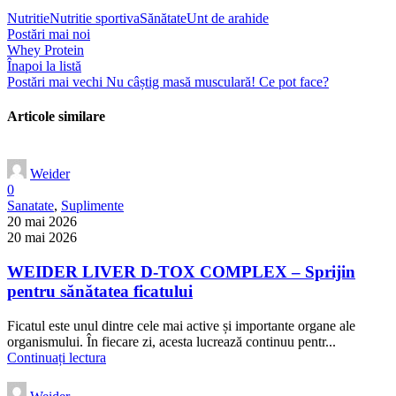
Nutritie
Nutritie sportiva
Sănătate
Unt de arahide
Postări mai noi
Whey Protein
Înapoi la listă
Postări mai vechi
Nu câștig masă musculară! Ce pot face?
Articole similare
Weider
0
Sanatate
,
Suplimente
20 mai 2026
20 mai 2026
WEIDER LIVER D-TOX COMPLEX – Sprijin
pentru sănătatea ficatului
Ficatul este unul dintre cele mai active și importante organe ale
organismului. În fiecare zi, acesta lucrează continuu pentr...
Continuați lectura