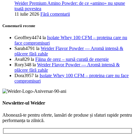
Weider Premium Amino Powder: de ce «amino» nu spune
toată povestea
11 iulie 2026
Fără comentarii
Comentarii recente
Geoffrey4474
la
Isolate Whey 100 CFM – proteina care nu
face compromisuri
Sarah4791
la
Weider Flavor Powder — Aromă intensă &
plăcere fără zahăr
Ava829
la
Făina de orez – sursă curată de energie
Rory348
la
Weider Flavor Powder — Aromă intensă &
plăcere fără zahăr
Dora3957
la
Isolate Whey 100 CFM – proteina care nu face
compromisuri
Newsletter-ul Weider
Abonează-te pentru oferte, lansări de produse și sfaturi rapide pentru
performanța ta zilnică.