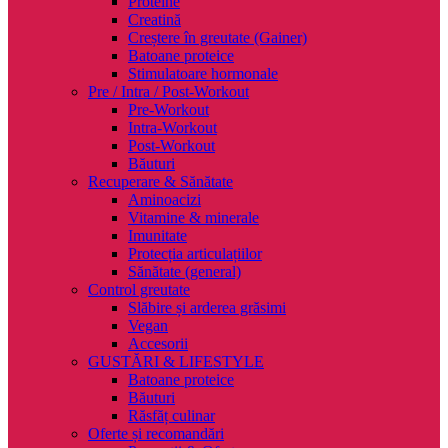
Proteine
Creatină
Creștere în greutate (Gainer)
Batoane proteice
Stimulatoare hormonale
Pre / Intra / Post-Workout
Pre-Workout
Intra-Workout
Post-Workout
Băuturi
Recuperare & Sănătate
Aminoacizi
Vitamine & minerale
Imunitate
Protecția articulațiilor
Sănătate (general)
Control greutate
Slăbire și arderea grăsimi
Vegan
Accesorii
GUSTĂRI & LIFESTYLE
Batoane proteice
Băuturi
Răsfăț culinar
Oferte și recomandări