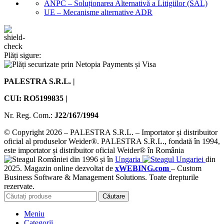
ANPC – Soluționarea Alternativă a Litigiilor (SAL)
UE – Mecanisme alternative ADR
Plăți sigure:
PALESTRA S.R.L. |
CUI: RO5199835 |
Nr. Reg. Com.:
J22/167/1994
© Copyright 2026 – PALESTRA S.R.L. – Importator și distribuitor
oficial al produselor Weider®. PALESTRA S.R.L., fondată în 1994,
este importator și distribuitor oficial Weider® în România
din 1996 și în
Ungaria
din
2025. Magazin online dezvoltat de
xWEBING.com
– Custom
Business Software & Management Solutions. Toate drepturile
rezervate.
Căutare
Meniu
Categorii