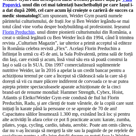
Popovici
, unul din cei mai talentați baschetbaliști pe care Iașul i-
a dat după 2000, cel care acum își croiește o carieră de succes ca
medic stomatolog!
Cum spuneam, Weider Gym poartă numele
părintelui culturismului, de frații Joe și Ben Weider legându-se mai
totul când vine vorba despre bodybuilding-ul profesionist. Ieșeanul
Florin Preduchin,
unul dintre pionierii culturismului din România, a
creat o strânsă legătură cu Ben Weider încă din 1994, când îi trimitea
revista „Culturism Magazin”, iar ulterior a primit acceptul să editeze
în România celebra revistă „Flex”. Același Florin Preduchin a
înființat în urmă cu 45 de ani, la Sala Polivalentă, prima sală de forță
din Iași, care există și acum, însă visul său era să poată construi la
Iași o sală ca în SUA. Din 1997 comercializează suplimentele
nutritive Weider, iar în 2016 a apelat la un credit bancar pentru a
achiziționa terenul pe care a început să clădească sala la care să-ți
dorești să vii cu mare plăcere indiferent de corvoada ce te-ar putea
aștepta printre spectaculoasele aparate achiziționate de la cinci
brand-uri de renume mondial: Hammer Strength, Cybex, Hoist,
Atlantis și Eleiko!Weider Gym este condusă de fiul lui Florin
Preduchin, Radu, și are clienți de toate vârstele, de la copiii care sunt
inițiați în karate până la persoane ce se apropie de 70 de ani!
Capacitatea sălilor însumează 1.300 mp, existând încă loc și pentru
alte activități în afara celor ce pot fi practicate acum: karate, zumba,
pilates, yoga, cycling, cardio, tabata, aerobic. Poate am omis câteva,
dar nu v-aș încuraja să mergeți la site sau la paginile de pe rețelele de
socializare pentru a afla lejer detalii despre ce puteți face la Weider