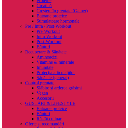
Proteine
Creatină
Creștere în greutate (Gainer)
Batoane proteice
Stimulatoare hormonale
Pre / Intra / Post-Workout
Pre-Workout
Intra-Workout
Post-Workout
Băuturi
Recuperare & Sănătate
Aminoacizi
Vitamine & minerale
Imunitate
Protecția articulațiilor
Sănătate (general)
Control greutate
Slăbire și arderea grăsimi
Vegan
Accesorii
GUSTĂRI & LIFESTYLE
Batoane proteice
Băuturi
Răsfăț culinar
Oferte și recomandări