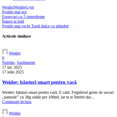
Weider
WeiderGym
Postări mai noi
Fursecuri cu 5 ingrediente
Înapoi la listă
Postări mai vechi
Turtă dulce cu ghimbir
Articole similare
Weider
0
Nutritie
,
Suplimente
17 iul. 2025
17 iulie 2025
Weider: băuturi smart pentru vară
Weider: băuturi smart pentru vară. E cald. Frigiderul geme de sucuri
„naturale” cu 38g zahăr per 100ml, iar tu te întrebi dac...
Continuați lectura
Weider