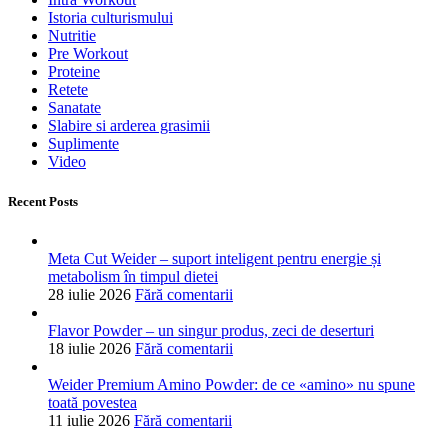
Istoria culturismului
Nutritie
Pre Workout
Proteine
Retete
Sanatate
Slabire si arderea grasimii
Suplimente
Video
Recent Posts
Meta Cut Weider – suport inteligent pentru energie și
metabolism în timpul dietei
28 iulie 2026
Fără comentarii
Flavor Powder – un singur produs, zeci de deserturi
18 iulie 2026
Fără comentarii
Weider Premium Amino Powder: de ce «amino» nu spune
toată povestea
11 iulie 2026
Fără comentarii