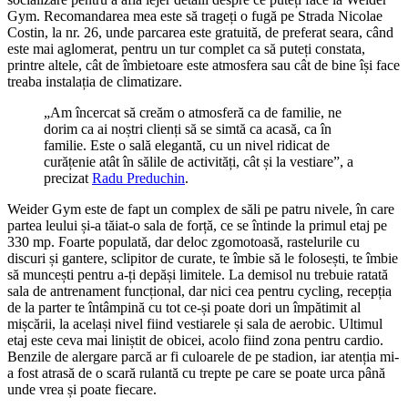
Gym. Recomandarea mea este să trageți o fugă pe Strada Nicolae
Costin, la nr. 26, unde parcarea este gratuită, de preferat seara, când
este mai aglomerat, pentru un tur complet ca să puteți constata,
printre altele, cât de îmbietoare este atmosfera sau cât de bine își face
treaba instalația de climatizare.
„Am încercat să creăm o atmosferă ca de familie, ne
dorim ca ai noștri clienți să se simtă ca acasă, ca în
familie. Este o sală elegantă, cu un nivel ridicat de
curățenie atât în sălile de activități, cât și la vestiare”, a
precizat
Radu Preduchin
.
Weider Gym este de fapt un complex de săli pe patru nivele, în care
partea leului și-a tăiat-o sala de forță, ce se întinde la primul etaj pe
330 mp. Foarte populată, dar deloc zgomotoasă, rastelurile cu
discuri și gantere, sclipitor de curate, te îmbie să le folosești, te îmbie
să muncești pentru a-ți depăși limitele. La demisol nu trebuie ratată
sala de antrenament funcțional, dar nici cea pentru cycling, recepția
de la parter te întâmpină cu tot ce-și poate dori un împătimit al
mișcării, la același nivel fiind vestiarele și sala de aerobic. Ultimul
etaj este ceva mai liniștit de obicei, acolo fiind zona pentru cardio.
Benzile de alergare parcă ar fi culoarele de pe stadion, iar atenția mi-
a fost atrasă de o scară rulantă cu trepte pe care se poate urca până
unde vrea și poate fiecare.