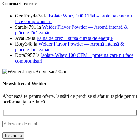
Comentarii recente
Geoffrey4474
la
Isolate Whey 100 CFM – proteina care nu
face compromisuri
Sarah4791
la
Weider Flavor Powder — Aromă intensă &
plăcere fără zahăr
Ava829
la
Făina de orez – sursă curată de energie
Rory348
la
Weider Flavor Powder — Aromă intensă &
plăcere fără zahăr
Dora3957
la
Isolate Whey 100 CFM – proteina care nu face
compromisuri
Newsletter-ul Weider
Abonează-te pentru oferte, lansări de produse și sfaturi rapide pentru
performanța ta zilnică.