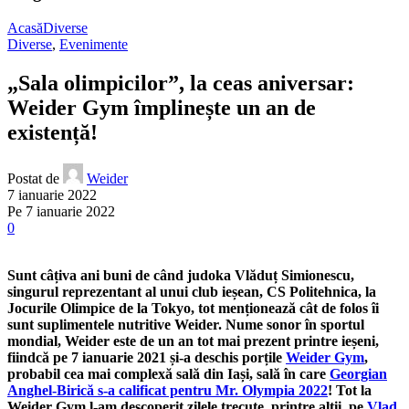
Acasă
Diverse
Diverse
,
Evenimente
„Sala olimpicilor”, la ceas aniversar:
Weider Gym împlinește un an de
existență!
Postat de
Weider
7 ianuarie 2022
Pe 7 ianuarie 2022
0
Sunt câțiva ani buni de când judoka Vlăduț Simionescu,
singurul reprezentant al unui club ieșean, CS Politehnica, la
Jocurile Olimpice de la Tokyo, tot menționează cât de folos îi
sunt suplimentele nutritive Weider. Nume sonor în sportul
mondial, Weider este de un an tot mai prezent printre ieșeni,
fiindcă pe 7 ianuarie 2021 și-a deschis porțile
Weider Gym
,
probabil cea mai complexă sală din Iași, sală în care
Georgian
Anghel-Birică s-a calificat pentru Mr. Olympia 2022
! Tot la
Weider Gym l-am descoperit zilele trecute, printre alții, pe
Vlad