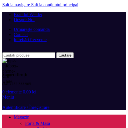
Salt la navigare
Salt la conținutul principal
Brandul Weider
Despre Noi
Urmărește comanda
Contact
Întrebări frecvente
Căutare
Suport clienți:
(+40) 752 233 905
0
elemente
0,00
lei
Meniu
Autentificare / Înregistrare
Magazin
Forță & Masă