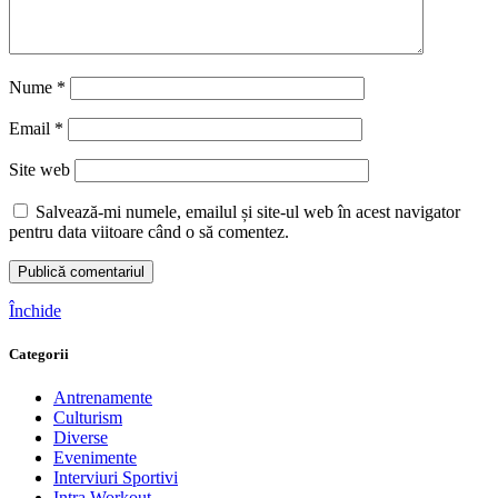
Nume
*
Email
*
Site web
Salvează-mi numele, emailul și site-ul web în acest navigator
pentru data viitoare când o să comentez.
Închide
Categorii
Antrenamente
Culturism
Diverse
Evenimente
Interviuri Sportivi
Intra Workout