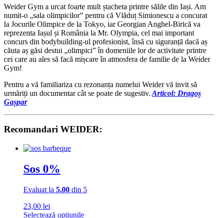
Weider Gym a urcat foarte mult ștacheta printre sălile din Iași. Am
numit-o „sala olimpicilor” pentru că Vlăduț Simionescu a concurat
la Jocurile Olimpice de la Tokyo, iar Georgian Anghel-Birică va
reprezenta Iașul și România la Mr. Olympia, cel mai important
concurs din bodybuilding-ul profesionist, însă cu siguranță dacă aș
căuta aș găsi destui „olimpici” în domeniile lor de activitate printre
cei care au ales să facă mișcare în atmosfera de familie de la Weider
Gym!
Pentru a vă familiariza cu rezonanța numelui Weider vă invit să
urmăriți un documentar cât se poate de sugestiv.
Articol: Dragoș
Gașpar
Recomandari WEIDER:
Sos 0%
Evaluat la
5.00
din 5
23,00
lei
Selectează opțiunile