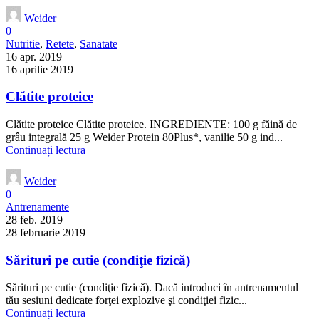
Weider
0
Nutritie
,
Retete
,
Sanatate
16 apr. 2019
16 aprilie 2019
Clătite proteice
Clătite proteice Clătite proteice. INGREDIENTE: 100 g făină de
grâu integrală 25 g Weider Protein 80Plus*, vanilie 50 g ind...
Continuați lectura
Weider
0
Antrenamente
28 feb. 2019
28 februarie 2019
Sărituri pe cutie (condiţie fizică)
Sărituri pe cutie (condiţie fizică). Dacă introduci în antrenamentul
tău sesiuni dedicate forţei explozive şi condiţiei fizic...
Continuați lectura