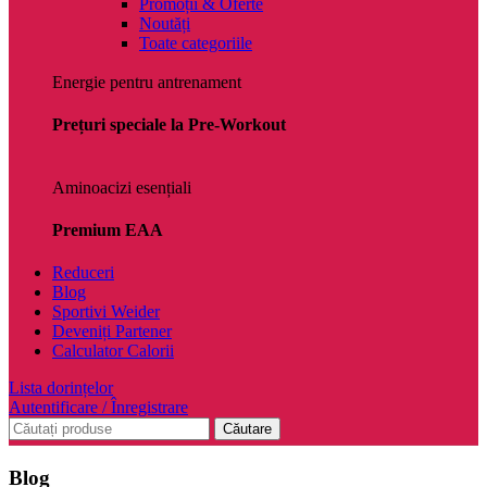
Promoții & Oferte
Noutăți
Toate categoriile
Energie pentru antrenament
Prețuri speciale la Pre-Workout
Aminoacizi esențiali
Premium EAA
Reduceri
Blog
Sportivi Weider
Deveniți Partener
Calculator Calorii
Lista dorințelor
Autentificare / Înregistrare
Căutare
Blog