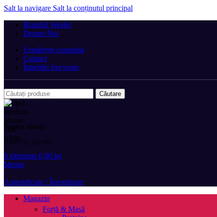
Salt la navigare
Salt la conținutul principal
Brandul Weider
Despre Noi
Urmărește comanda
Contact
Întrebări frecvente
Căutare
Suport clienți:
(+40) 752 233 905
0
elemente
0,00
lei
Meniu
Autentificare / Înregistrare
Magazin
Forță & Masă