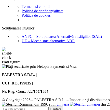
Termeni și condiții
Politică de confidențialitate
Politica de cookies
Soluționarea litigiilor
ANPC – Soluționarea Alternativă a Litigiilor (SAL)
UE – Mecanisme alternative ADR
Plăți sigure:
PALESTRA S.R.L. |
CUI: RO5199835 |
Nr. Reg. Com.:
J22/167/1994
© Copyright 2026 – PALESTRA S.R.L. – Importator și distribuitor ofi
din 1996 și în
Ungaria
din 2
Căutare