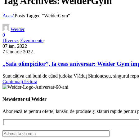
Tag Archives:WeiderGym
Acasă
Posts Tagged "WeiderGym"
Weider
0
Diverse
,
Evenimente
07 ian. 2022
7 ianuarie 2022
„Sala olimpicilor”, la ceas aniversar: Weider Gym împ
Sunt câțiva ani buni de când judoka Vlăduț Simionescu, singurul reprez
Continuați lectura
Newsletter-ul Weider
Abonează-te pentru oferte, lansări de produse și sfaturi rapide pentru p