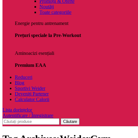
Promoții & Oferte
Noutăți
Toate categoriile
Energie pentru antrenament
Prețuri speciale la Pre-Workout
Aminoacizi esențiali
Premium EAA
Reduceri
Blog
Sportivi Weider
Deveniți Partener
Calculator Calorii
Lista dorințelor
Autentificare / Înregistrare
Căutare