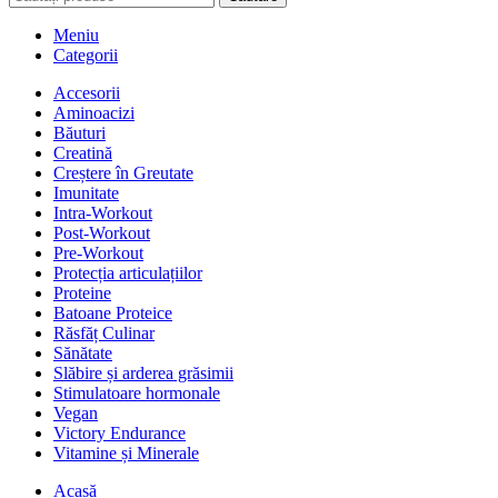
Meniu
Categorii
Accesorii
Aminoacizi
Băuturi
Creatină
Creștere în Greutate
Imunitate
Intra-Workout
Post-Workout
Pre-Workout
Protecția articulațiilor
Proteine
Batoane Proteice
Răsfăț Culinar
Sănătate
Slăbire și arderea grăsimii
Stimulatoare hormonale
Vegan
Victory Endurance
Vitamine și Minerale
Acasă