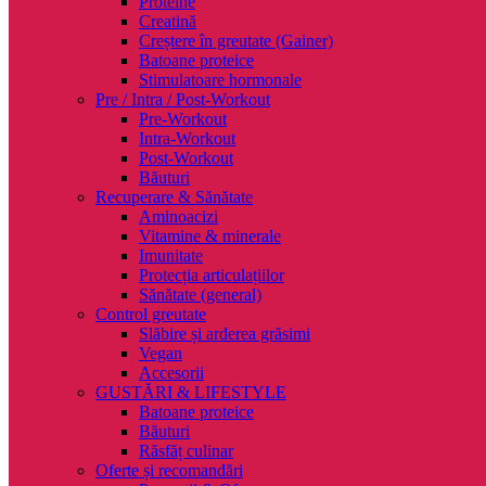
Proteine
Creatină
Creștere în greutate (Gainer)
Batoane proteice
Stimulatoare hormonale
Pre / Intra / Post-Workout
Pre-Workout
Intra-Workout
Post-Workout
Băuturi
Recuperare & Sănătate
Aminoacizi
Vitamine & minerale
Imunitate
Protecția articulațiilor
Sănătate (general)
Control greutate
Slăbire și arderea grăsimi
Vegan
Accesorii
GUSTĂRI & LIFESTYLE
Batoane proteice
Băuturi
Răsfăț culinar
Oferte și recomandări