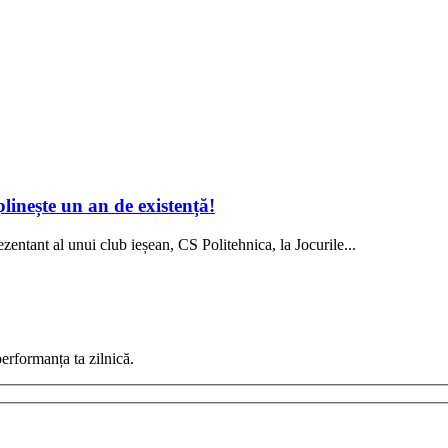
linește un an de existență!
entant al unui club ieșean, CS Politehnica, la Jocurile...
erformanța ta zilnică.