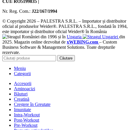
CUI: RO5199835 |
Nr. Reg. Com.:
J22/167/1994
© Copyright 2026 – PALESTRA S.R.L. – Importator și distribuitor
oficial al produselor Weider®. PALESTRA S.R.L., fondată în 1994,
este importator și distribuitor oficial Weider® în România
din 1996 și în
Ungaria
din
2025. Magazin online dezvoltat de
xWEBING.com
– Custom
Business Software & Management Solutions. Toate drepturile
rezervate.
Căutare
Meniu
Categorii
Accesorii
Aminoacizi
Băuturi
Creatină
Creștere în Greutate
Imunitate
Intra-Workout
Post-Workout
Pre-Workout