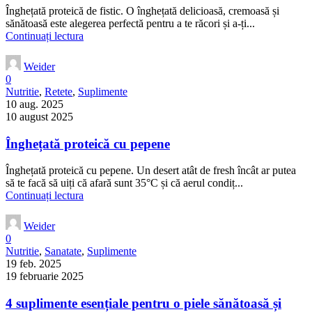
Înghețată proteică de fistic. O înghețată delicioasă, cremoasă și
sănătoasă este alegerea perfectă pentru a te răcori și a-ți...
Continuați lectura
Weider
0
Nutritie
,
Retete
,
Suplimente
10 aug. 2025
10 august 2025
Înghețată proteică cu pepene
Înghețată proteică cu pepene. Un desert atât de fresh încât ar putea
să te facă să uiți că afară sunt 35°C și că aerul condiț...
Continuați lectura
Weider
0
Nutritie
,
Sanatate
,
Suplimente
19 feb. 2025
19 februarie 2025
4 suplimente esențiale pentru o piele sănătoasă și