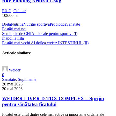
Rice Pudding Neutral 1.5kg
Răsfăț Culinar
108,00
lei
Dieta
Nutritie
Nutritie sportiva
Probiotice
Sănătate
Postări mai noi
Seminţele de CHIA – ideale pentru sportivi (I)
Înapoi la listă
Postări mai vechi
Al doilea creier: INTESTINUL (II)
Articole similare
Weider
0
Sanatate
,
Suplimente
20 mai 2026
20 mai 2026
WEIDER LIVER D-TOX COMPLEX – Sprijin
pentru sănătatea ficatului
Ficatul este unul dintre cele mai active și importante organe ale