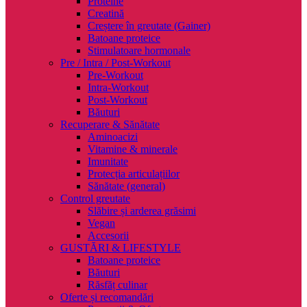
Proteine
Creatină
Creștere în greutate (Gainer)
Batoane proteice
Stimulatoare hormonale
Pre / Intra / Post-Workout
Pre-Workout
Intra-Workout
Post-Workout
Băuturi
Recuperare & Sănătate
Aminoacizi
Vitamine & minerale
Imunitate
Protecția articulațiilor
Sănătate (general)
Control greutate
Slăbire și arderea grăsimi
Vegan
Accesorii
GUSTĂRI & LIFESTYLE
Batoane proteice
Băuturi
Răsfăț culinar
Oferte și recomandări