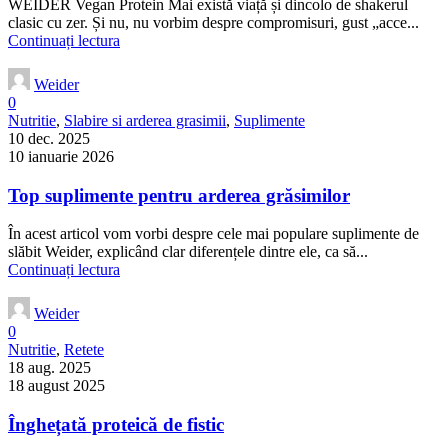
WEIDER Vegan Protein Mai există viață și dincolo de shakerul
clasic cu zer. Și nu, nu vorbim despre compromisuri, gust „acce...
Continuați lectura
Weider
0
Nutritie
,
Slabire si arderea grasimii
,
Suplimente
10 dec. 2025
10 ianuarie 2026
Top suplimente pentru arderea grăsimilor
În acest articol vom vorbi despre cele mai populare suplimente de
slăbit Weider, explicând clar diferențele dintre ele, ca să...
Continuați lectura
Weider
0
Nutritie
,
Retete
18 aug. 2025
18 august 2025
Înghețată proteică de fistic