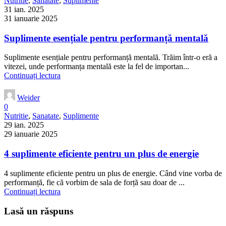
Nutritie
,
Sanatate
,
Suplimente
31 ian. 2025
31 ianuarie 2025
Suplimente esențiale pentru performanță mentală
Suplimente esențiale pentru performanță mentală. Trăim într-o eră a
vitezei, unde performanța mentală este la fel de importan...
Continuați lectura
Weider
0
Nutritie
,
Sanatate
,
Suplimente
29 ian. 2025
29 ianuarie 2025
4 suplimente eficiente pentru un plus de energie
4 suplimente eficiente pentru un plus de energie. Când vine vorba de
performanță, fie că vorbim de sala de forță sau doar de ...
Continuați lectura
Lasă un răspuns