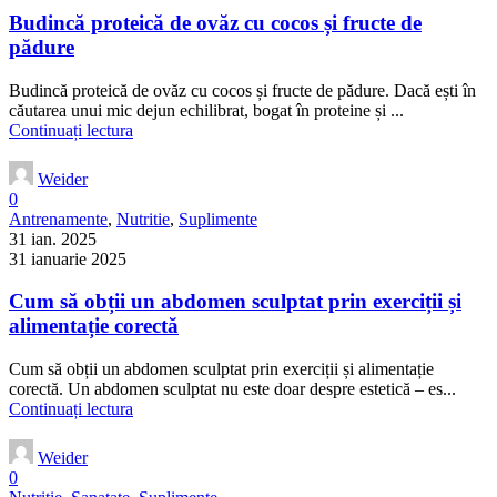
Budincă proteică de ovăz cu cocos și fructe de
pădure
Budincă proteică de ovăz cu cocos și fructe de pădure. Dacă ești în
căutarea unui mic dejun echilibrat, bogat în proteine și ...
Continuați lectura
Weider
0
Antrenamente
,
Nutritie
,
Suplimente
31 ian. 2025
31 ianuarie 2025
Cum să obții un abdomen sculptat prin exerciții și
alimentație corectă
Cum să obții un abdomen sculptat prin exerciții și alimentație
corectă. Un abdomen sculptat nu este doar despre estetică – es...
Continuați lectura
Weider
0