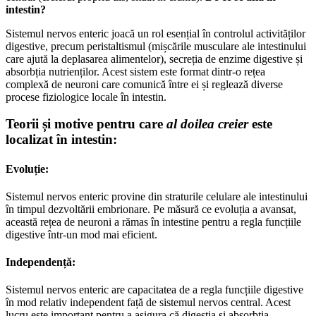
intestin?
Sistemul nervos enteric joacă un rol esențial în controlul activităților
digestive, precum peristaltismul (mișcările musculare ale intestinului
care ajută la deplasarea alimentelor), secreția de enzime digestive și
absorbția nutrienților. Acest sistem este format dintr-o rețea
complexă de neuroni care comunică între ei și reglează diverse
procese fiziologice locale în intestin.
Teorii și motive pentru care
al doilea creier
este
localizat în intestin:
Evoluție:
Sistemul nervos enteric provine din straturile celulare ale intestinului
în timpul dezvoltării embrionare. Pe măsură ce evoluția a avansat,
această rețea de neuroni a rămas în intestine pentru a regla funcțiile
digestive într-un mod mai eficient.
Independență:
Sistemul nervos enteric are capacitatea de a regla funcțiile digestive
în mod relativ independent față de sistemul nervos central. Acest
lucru este important pentru a asigura că digestia și absorbția