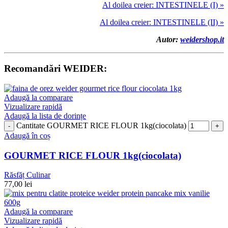
Al doilea creier: INTESTINELE (I) »
Al doilea creier: INTESTINELE (II) »
Autor:
weidershop.it
Recomandări WEIDER:
Adaugă la comparare
Vizualizare rapidă
Adaugă la lista de dorințe
Cantitate GOURMET RICE FLOUR 1kg(ciocolata)
Adaugă în coș
GOURMET RICE FLOUR 1kg(ciocolata)
Răsfăț Culinar
77,00
lei
Adaugă la comparare
Vizualizare rapidă