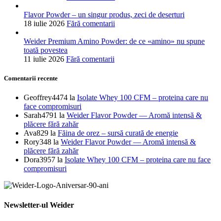
Flavor Powder – un singur produs, zeci de deserturi
18 iulie 2026
Fără comentarii
Weider Premium Amino Powder: de ce «amino» nu spune
toată povestea
11 iulie 2026
Fără comentarii
Comentarii recente
Geoffrey4474
la
Isolate Whey 100 CFM – proteina care nu
face compromisuri
Sarah4791
la
Weider Flavor Powder — Aromă intensă &
plăcere fără zahăr
Ava829
la
Făina de orez – sursă curată de energie
Rory348
la
Weider Flavor Powder — Aromă intensă &
plăcere fără zahăr
Dora3957
la
Isolate Whey 100 CFM – proteina care nu face
compromisuri
Newsletter-ul Weider