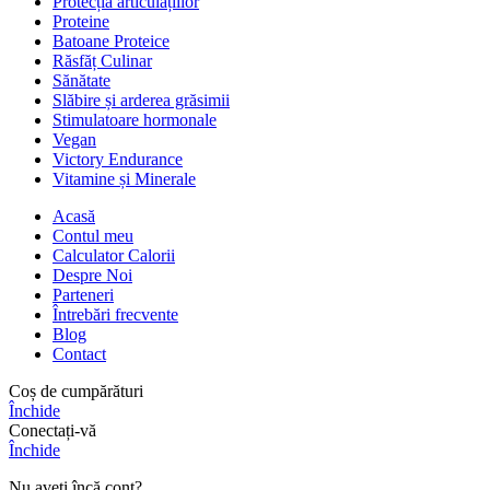
Protecția articulațiilor
Proteine
Batoane Proteice
Răsfăț Culinar
Sănătate
Slăbire și arderea grăsimii
Stimulatoare hormonale
Vegan
Victory Endurance
Vitamine și Minerale
Acasă
Contul meu
Calculator Calorii
Despre Noi
Parteneri
Întrebări frecvente
Blog
Contact
Coș de cumpărături
Închide
Conectați-vă
Închide
Nu aveți încă cont?