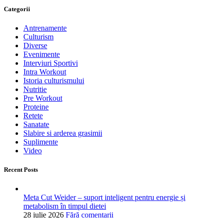
Categorii
Antrenamente
Culturism
Diverse
Evenimente
Interviuri Sportivi
Intra Workout
Istoria culturismului
Nutritie
Pre Workout
Proteine
Retete
Sanatate
Slabire si arderea grasimii
Suplimente
Video
Recent Posts
Meta Cut Weider – suport inteligent pentru energie și
metabolism în timpul dietei
28 iulie 2026
Fără comentarii