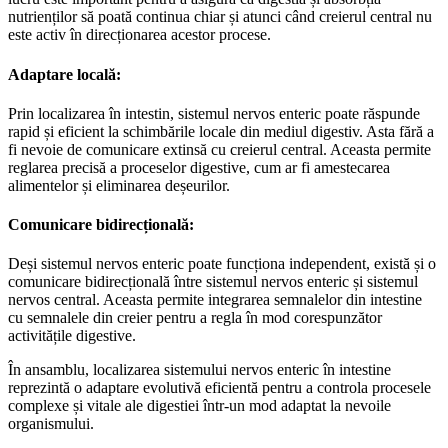
nutrienților să poată continua chiar și atunci când creierul central nu
este activ în direcționarea acestor procese.
Adaptare locală:
Prin localizarea în intestin, sistemul nervos enteric poate răspunde
rapid și eficient la schimbările locale din mediul digestiv. Asta fără a
fi nevoie de comunicare extinsă cu creierul central. Aceasta permite
reglarea precisă a proceselor digestive, cum ar fi amestecarea
alimentelor și eliminarea deșeurilor.
Comunicare bidirecțională:
Deși sistemul nervos enteric poate funcționa independent, există și o
comunicare bidirecțională între sistemul nervos enteric și sistemul
nervos central. Aceasta permite integrarea semnalelor din intestine
cu semnalele din creier pentru a regla în mod corespunzător
activitățile digestive.
În ansamblu, localizarea sistemului nervos enteric în intestine
reprezintă o adaptare evolutivă eficientă pentru a controla procesele
complexe și vitale ale digestiei într-un mod adaptat la nevoile
organismului.