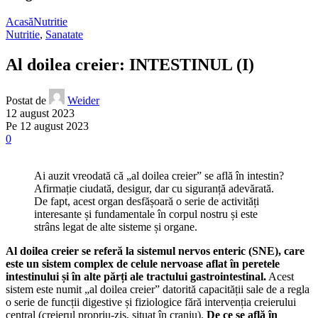
Acasă
Nutritie
Nutritie
,
Sanatate
Al doilea creier: INTESTINUL (I)
Postat de
Weider
12 august 2023
Pe 12 august 2023
0
Ai auzit vreodată că „al doilea creier” se află în intestin?
Afirmație ciudată, desigur, dar cu siguranță adevărată.
De fapt, acest organ desfășoară o serie de activități
interesante și fundamentale în corpul nostru și este
strâns legat de alte sisteme și organe.
Al doilea creier se referă la sistemul nervos enteric (SNE), care
este un sistem complex de celule nervoase aflat în peretele
intestinului și în alte părți ale tractului gastrointestinal.
Acest
sistem este numit „al doilea creier” datorită capacității sale de a regla
o serie de funcții digestive și fiziologice fără intervenția creierului
central (creierul propriu-zis, situat în craniu).
De ce se află în