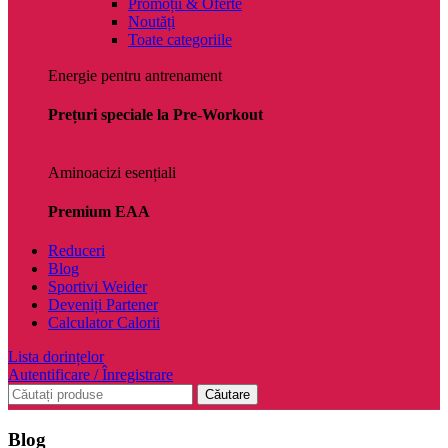
Promoții & Oferte
Noutăți
Toate categoriile
Energie pentru antrenament
Prețuri speciale la Pre-Workout
Aminoacizi esențiali
Premium EAA
Reduceri
Blog
Sportivi Weider
Deveniți Partener
Calculator Calorii
Lista dorințelor
Autentificare / Înregistrare
Căutare
Blog