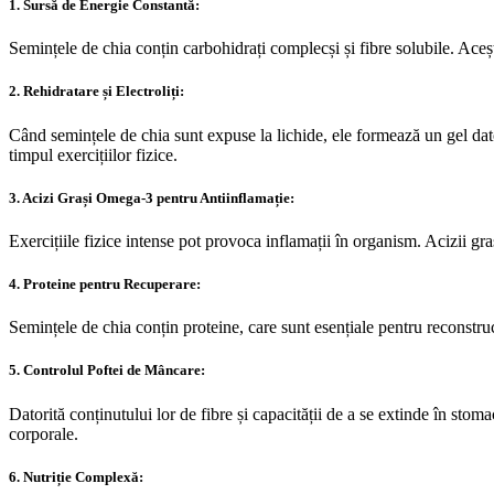
1. Sursă de Energie Constantă:
Semințele de chia conțin carbohidrați complecși și fibre solubile. Aceșt
2. Rehidratare și Electroliți:
Când semințele de chia sunt expuse la lichide, ele formează un gel datorit
timpul exercițiilor fizice.
3. Acizi Grași Omega-3 pentru Antiinflamație:
Exercițiile fizice intense pot provoca inflamații în organism. Acizii gr
4. Proteine pentru Recuperare:
Semințele de chia conțin proteine, care sunt esențiale pentru reconst
5. Controlul Poftei de Mâncare:
Datorită conținutului lor de fibre și capacității de a se extinde în stomac
corporale.
6. Nutriție Complexă: