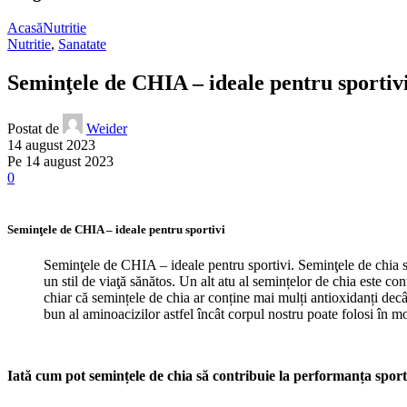
Acasă
Nutritie
Nutritie
,
Sanatate
Seminţele de CHIA – ideale pentru sportivi
Postat de
Weider
14 august 2023
Pe 14 august 2023
0
Seminţele de CHIA – ideale pentru sportivi
Seminţele de CHIA – ideale pentru sportivi. Seminţele de chia su
un stil de viaţă sănătos. Un alt atu al semințelor de chia este co
chiar că semințele de chia ar conține mai mulți antioxidanți de
bun al aminoacizilor astfel încât corpul nostru poate folosi în m
Iată cum pot semințele de chia să contribuie la performanța sport