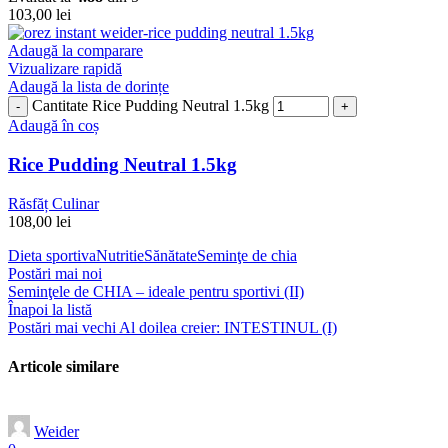
103,00
lei
Adaugă la comparare
Vizualizare rapidă
Adaugă la lista de dorințe
Cantitate Rice Pudding Neutral 1.5kg
Adaugă în coș
Rice Pudding Neutral 1.5kg
Răsfăț Culinar
108,00
lei
Dieta sportiva
Nutritie
Sănătate
Seminţe de chia
Postări mai noi
Seminţele de CHIA – ideale pentru sportivi (II)
Înapoi la listă
Postări mai vechi
Al doilea creier: INTESTINUL (I)
Articole similare
Weider