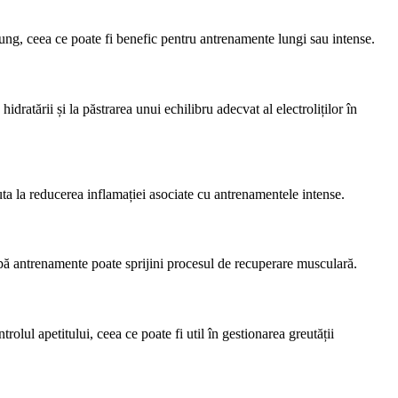
 lung, ceea ce poate fi benefic pentru antrenamente lungi sau intense.
dratării și la păstrarea unui echilibru adecvat al electroliților în
juta la reducerea inflamației asociate cu antrenamentele intense.
pă antrenamente poate sprijini procesul de recuperare musculară.
trolul apetitului, ceea ce poate fi util în gestionarea greutății