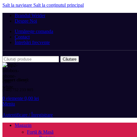
Salt la navigare
Salt la conținutul principal
Brandul Weider
Despre Noi
Urmărește comanda
Contact
Întrebări frecvente
Căutare
Suport clienți:
(+40) 752 233 905
0
elemente
0,00
lei
Meniu
Autentificare / Înregistrare
Magazin
Forță & Masă