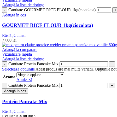
Vizualizare rapidă
Adaugă la lista de dorințe
Cantitate GOURMET RICE FLOUR 1kg(ciocolata)
Adaugă în coș
GOURMET RICE FLOUR 1kg(ciocolata)
Răsfăț Culinar
77,00
lei
Adaugă la comparare
Vizualizare rapidă
Adaugă la lista de dorințe
Cantitate Protein Pancake Mix
Selectează opțiunile
Acest produs are mai multe variații. Opțiunile pot 
Aroma
Anulează
Cantitate Protein Pancake Mix
Adaugă în coș
Protein Pancake Mix
Răsfăț Culinar
Evaluat la
4.88
din 5