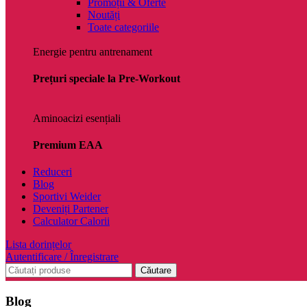
Promoții & Oferte
Noutăți
Toate categoriile
Energie pentru antrenament
Prețuri speciale la Pre-Workout
Aminoacizi esențiali
Premium EAA
Reduceri
Blog
Sportivi Weider
Deveniți Partener
Calculator Calorii
Lista dorințelor
Autentificare / Înregistrare
Căutare
Blog