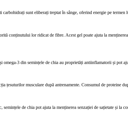
i carbohidrați sunt eliberați treptat în sânge, oferind energie pe termen
ă conținutului lor ridicat de fibre. Acest gel poate ajuta la menținerea hi
ași omega-3 din semințele de chia au proprietăți antiinflamatorii și pot a
rucția țesuturilor musculare după antrenamente. Consumul de proteine du
, semințele de chia pot ajuta la menținerea senzației de sațietate și la con