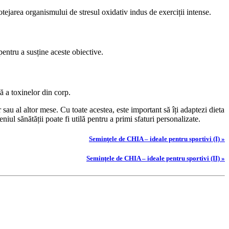
otejarea organismului de stresul oxidativ indus de exerciții intense.
pentru a susține aceste obiective.
ă a toxinelor din corp.
 sau al altor mese. Cu toate acestea, este important să îți adaptezi dieta
niul sănătății poate fi utilă pentru a primi sfaturi personalizate.
Seminţele de CHIA – ideale pentru sportivi (I) »
Seminţele de CHIA – ideale pentru sportivi (II) »