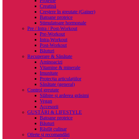
Proteine
Creatină
Creștere în greutate (Gainer)
Batoane proteice
Stimulatoare hormonale
Pre / Intra / Post-Workout
Pre-Workout
Intra-Workout
Post-Workout
Băuturi
Recuperare & Sănătate
Aminoacizi
Vitamine & minerale
Imunitate
Protecția articulațiilor
Sănătate (general)
Control greutate
Slăbire și arderea grăsimi
Vegan
Accesorii
GUSTĂRI & LIFESTYLE
Batoane proteice
Băuturi
Răsfăț culinar
Oferte și recomandări