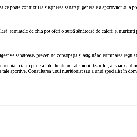
 ce poate contribui la susținerea sănătății generale a sportivilor și la pr
ră, semințele de chia pot oferi o sursă sănătoasă de calorii și nutrienți 
igestive sănătoase, prevenind constipația și asigurând eliminarea regulat
imentația ta ca parte a micului dejun, al smoothie-urilor, al snack-urilor
le tale sportive. Consultarea unui nutriționist sau a unui specialist în dome