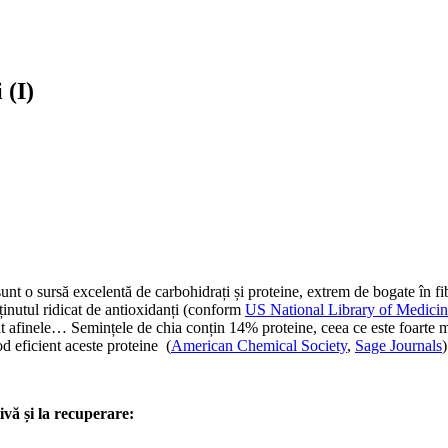
 (I)
nt o sursă excelentă de carbohidrați și proteine, extrem de bogate în fib
nținutul ridicat de antioxidanți (conform
US National Library of Medicine
cât afinele… Semințele de chia conțin 14% proteine, ceea ce este foarte 
od eficient aceste proteine (
American Chemical Society
,
Sage Journals
)
ivă și la recuperare: