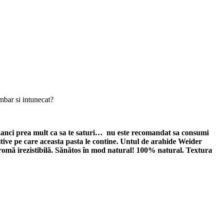
mbar si intunecat?
 mananci prea mult ca sa te saturi… nu este recomandat sa consumi
itive pe care aceasta pasta le contine. Untul de arahide Weider
aromă irezistibilă. Sănătos în mod natural! 100% natural. Textura