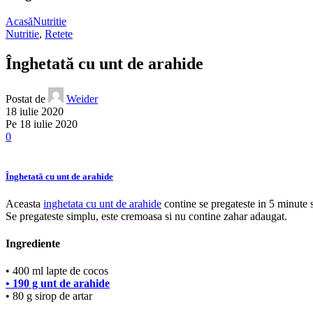
Acasă
Nutritie
Nutritie
,
Retete
Înghetată cu unt de arahide
Postat de
Weider
18 iulie 2020
Pe 18 iulie 2020
0
Înghetată cu unt de arahide
Aceasta
inghetata cu unt de arahide
contine se pregateste in 5 minute s
Se pregateste simplu, este cremoasa si nu contine zahar adaugat.
Ingrediente
• 400 ml lapte de cocos
• 190 g unt de arahide
• 80 g sirop de artar