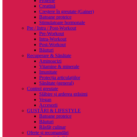
Proteine
Creatină
Creștere în greutate (Gainer)
Batoane proteice
Stimulatoare hormonale
Pre / Intra / Post-Workout
Pre-Workout
Intra-Workout
Post-Workout
Băuturi
Recuperare & Sănătate
Aminoacizi
Vitamine & minerale
Imunitate
Protecția articulațiilor
Sănătate (general)
Control greutate
Slăbire și arderea grăsimi
Vegan
Accesorii
GUSTĂRI & LIFESTYLE
Batoane proteice
Băuturi
Răsfăț culinar
Oferte și recomandări