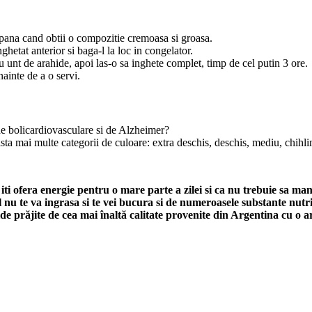
 pana cand obtii o compozitie cremoasa si groasa.
hetat anterior si baga-l la loc in congelator.
u unt de arahide, apoi las-o sa inghete complet, timp de cel putin 3 ore.
nainte de a o servi.
 de bolicardiovasculare si de Alzheimer?
sta mai multe categorii de culoare: extra deschis, deschis, mediu, chihli
a iti ofera energie pentru o mare parte a zilei si ca nu trebuie sa
l nu te va ingrasa si te vei bucura si de numeroasele substante nutr
e prăjite de cea mai înaltă calitate provenite din Argentina cu o 