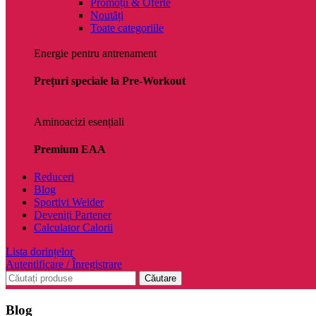
Promoții & Oferte
Noutăți
Toate categoriile
Energie pentru antrenament
Prețuri speciale la Pre-Workout
Aminoacizi esențiali
Premium EAA
Reduceri
Blog
Sportivi Weider
Deveniți Partener
Calculator Calorii
Lista dorințelor
Autentificare / Înregistrare
Căutare
Blog