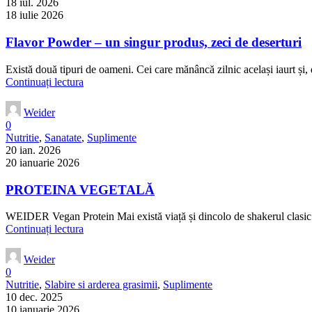
18 iul. 2026
18 iulie 2026
Flavor Powder – un singur produs, zeci de deserturi
Există două tipuri de oameni. Cei care mănâncă zilnic același iaurt și, 
Continuați lectura
Weider
0
Nutritie
,
Sanatate
,
Suplimente
20 ian. 2026
20 ianuarie 2026
PROTEINA VEGETALĂ
WEIDER Vegan Protein Mai există viață și dincolo de shakerul clasic 
Continuați lectura
Weider
0
Nutritie
,
Slabire si arderea grasimii
,
Suplimente
10 dec. 2025
10 ianuarie 2026