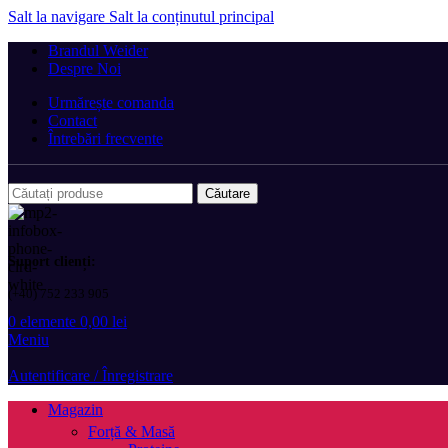
Salt la navigare
Salt la conținutul principal
Brandul Weider
Despre Noi
Urmărește comanda
Contact
Întrebări frecvente
Căutare
Suport clienți:
(+40) 752 233 905
0
elemente
0,00
lei
Meniu
Autentificare / Înregistrare
Magazin
Forță & Masă