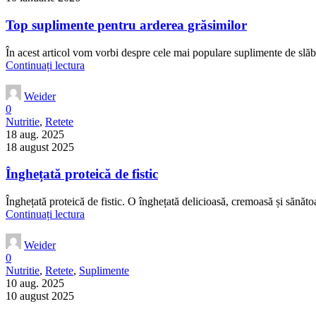
Top suplimente pentru arderea grăsimilor
În acest articol vom vorbi despre cele mai populare suplimente de slăbit
Continuați lectura
Weider
0
Nutritie
,
Retete
18 aug. 2025
18 august 2025
Înghețată proteică de fistic
Înghețată proteică de fistic. O înghețată delicioasă, cremoasă și sănătoas
Continuați lectura
Weider
0
Nutritie
,
Retete
,
Suplimente
10 aug. 2025
10 august 2025