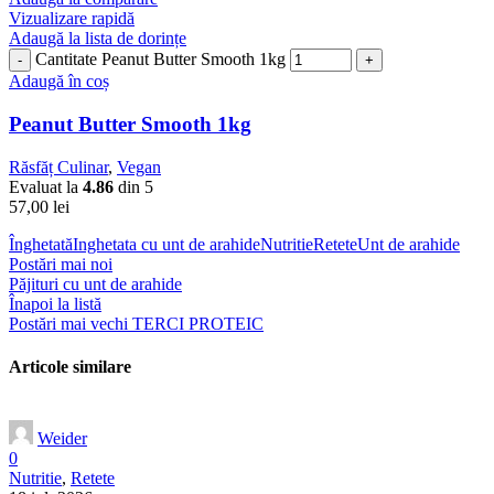
Vizualizare rapidă
Adaugă la lista de dorințe
Cantitate Peanut Butter Smooth 1kg
Adaugă în coș
Peanut Butter Smooth 1kg
Răsfăț Culinar
,
Vegan
Evaluat la
4.86
din 5
57,00
lei
Înghetată
Inghetata cu unt de arahide
Nutritie
Retete
Unt de arahide
Postări mai noi
Păjituri cu unt de arahide
Înapoi la listă
Postări mai vechi
TERCI PROTEIC
Articole similare
Weider
0
Nutritie
,
Retete