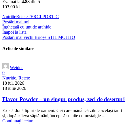
Evaluat la
4.88
din 5
103,00
lei
Nutritie
Retete
TERCI PORTIC
Postări mai noi
Înghetată cu unt de arahide
Înapoi la listă
Postări mai vechi
Brioșe STIL MOJITO
Articole similare
Weider
0
Nutritie
,
Retete
18 iul. 2026
18 iulie 2026
Flavor Powder – un singur produs, zeci de deserturi
Există două tipuri de oameni. Cei care mănâncă zilnic același iaurt
și, după câteva săptămâni, încep să se uite cu nostalgie ...
Continuați lectura