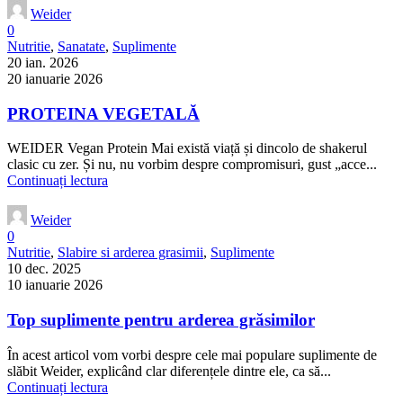
Weider
0
Nutritie
,
Sanatate
,
Suplimente
20 ian. 2026
20 ianuarie 2026
PROTEINA VEGETALĂ
WEIDER Vegan Protein Mai există viață și dincolo de shakerul
clasic cu zer. Și nu, nu vorbim despre compromisuri, gust „acce...
Continuați lectura
Weider
0
Nutritie
,
Slabire si arderea grasimii
,
Suplimente
10 dec. 2025
10 ianuarie 2026
Top suplimente pentru arderea grăsimilor
În acest articol vom vorbi despre cele mai populare suplimente de
slăbit Weider, explicând clar diferențele dintre ele, ca să...
Continuați lectura