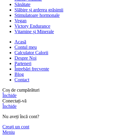
Sănătate
Slăbire și arderea grăsimii
Stimulatoare hormonale
Vegan
Victory Endurance
Vitamine și Minerale
Acasă
Contul meu
Calculator Calorii
Despre Noi
Parteneri
Întrebări frecvente
Blog
Contact
Coș de cumpărături
Închide
Conectați-vă
Închide
Nu aveți încă cont?
Creați un cont
Meniu