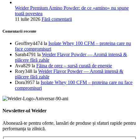
Weider Premium Amino Powder: de ce «amino» nu spune
toată povestea
11 iulie 2026
Fără comentarii
Comentarii recente
Geoffrey4474
la
Isolate Whey 100 CFM – proteina care nu
face compromisuri
Sarah4791
la
Weider Flavor Powder — Aromă intensă &
plăcere fără zahăr
Ava829
la
Făina de orez – sursă curată de energie
Rory348
la
Weider Flavor Powder — Aromă intensă &
plăcere fără zahăr
Dora3957
la
Isolate Whey 100 CFM – proteina care nu face
compromisuri
Newsletter-ul Weider
Abonează-te pentru oferte, lansări de produse și sfaturi rapide pentru
performanța ta zilnică.