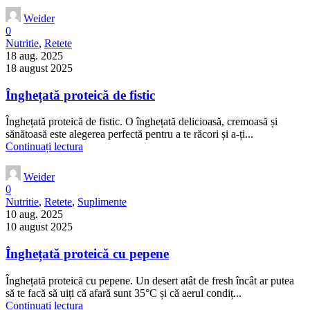
Weider
0
Nutritie
,
Retete
18 aug. 2025
18 august 2025
Înghețată proteică de fistic
Înghețată proteică de fistic. O înghețată delicioasă, cremoasă și
sănătoasă este alegerea perfectă pentru a te răcori și a-ți...
Continuați lectura
Weider
0
Nutritie
,
Retete
,
Suplimente
10 aug. 2025
10 august 2025
Înghețată proteică cu pepene
Înghețată proteică cu pepene. Un desert atât de fresh încât ar putea
să te facă să uiți că afară sunt 35°C și că aerul condiț...
Continuați lectura