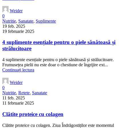
Weider
0
Nutritie
,
Sanatate
,
Suplimente
19 feb. 2025
19 februarie 2025
4 suplimente esențiale pentru o piele sănătoasă și
strălucitoare
4 suplimente esențiale pentru o piele sănătoasă și strălucitoare.
Frumusețea pielii nu este doar o chestiune de îngrijire ext...
Continuați lectura
Weider
0
Nutritie
,
Retete
,
Sanatate
11 feb. 2025
11 februarie 2025
Clătite proteice cu colagen
Clătite proteice cu colagen. Ziua Îndrăgostiților este momentul