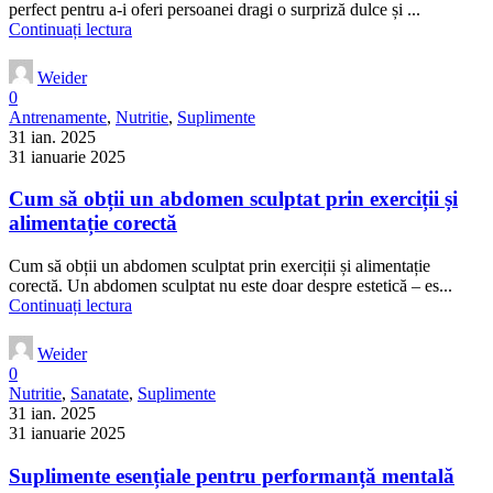
perfect pentru a-i oferi persoanei dragi o surpriză dulce și ...
Continuați lectura
Weider
0
Antrenamente
,
Nutritie
,
Suplimente
31 ian. 2025
31 ianuarie 2025
Cum să obții un abdomen sculptat prin exerciții și
alimentație corectă
Cum să obții un abdomen sculptat prin exerciții și alimentație
corectă. Un abdomen sculptat nu este doar despre estetică – es...
Continuați lectura
Weider
0
Nutritie
,
Sanatate
,
Suplimente
31 ian. 2025
31 ianuarie 2025
Suplimente esențiale pentru performanță mentală