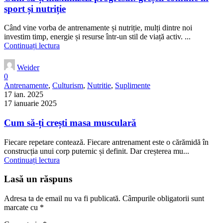
sport și nutriție
Când vine vorba de antrenamente și nutriție, mulți dintre noi
investim timp, energie și resurse într-un stil de viață activ. ...
Continuați lectura
Weider
0
Antrenamente
,
Culturism
,
Nutritie
,
Suplimente
17 ian. 2025
17 ianuarie 2025
Cum să-ți crești masa musculară
Fiecare repetare contează. Fiecare antrenament este o cărămidă în
construcția unui corp puternic și definit. Dar creșterea mu...
Continuați lectura
Lasă un răspuns
Adresa ta de email nu va fi publicată.
Câmpurile obligatorii sunt
marcate cu
*