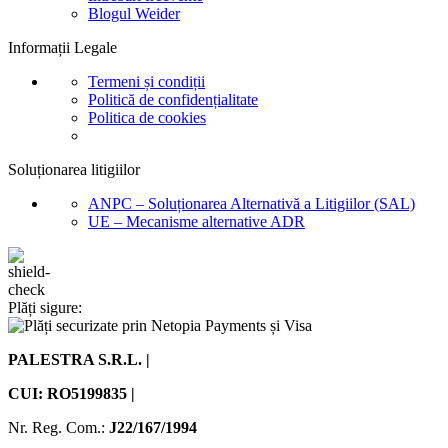
Blogul Weider
Informații Legale
Termeni și condiții
Politică de confidențialitate
Politica de cookies
Soluționarea litigiilor
ANPC – Soluționarea Alternativă a Litigiilor (SAL)
UE – Mecanisme alternative ADR
Plăți sigure:
PALESTRA S.R.L. |
CUI: RO5199835 |
Nr. Reg. Com.:
J22/167/1994