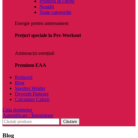
Promoții & Oferte
Noutăți
Toate categoriile
Energie pentru antrenament
Prețuri speciale la Pre-Workout
Aminoacizi esențiali
Premium EAA
Reduceri
Blog
Sportivi Weider
Deveniți Partener
Calculator Calorii
Lista dorințelor
Autentificare / Înregistrare
Căutare
Blog