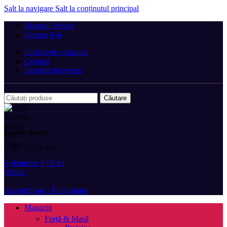
Salt la navigare
Salt la conținutul principal
Brandul Weider
Despre Noi
Urmărește comanda
Contact
Întrebări frecvente
Căutare
Suport clienți:
(+40) 752 233 905
0
elemente
0,00
lei
Meniu
Autentificare / Înregistrare
Magazin
Forță & Masă