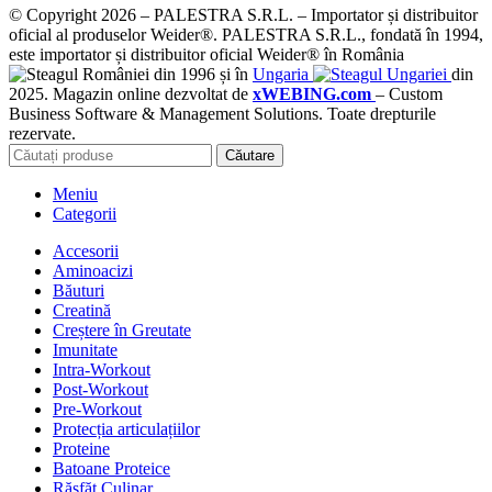
© Copyright 2026 – PALESTRA S.R.L. – Importator și distribuitor
oficial al produselor Weider®. PALESTRA S.R.L., fondată în 1994,
este importator și distribuitor oficial Weider® în România
din 1996 și în
Ungaria
din
2025. Magazin online dezvoltat de
xWEBING.com
– Custom
Business Software & Management Solutions. Toate drepturile
rezervate.
Căutare
Meniu
Categorii
Accesorii
Aminoacizi
Băuturi
Creatină
Creștere în Greutate
Imunitate
Intra-Workout
Post-Workout
Pre-Workout
Protecția articulațiilor
Proteine
Batoane Proteice
Răsfăț Culinar