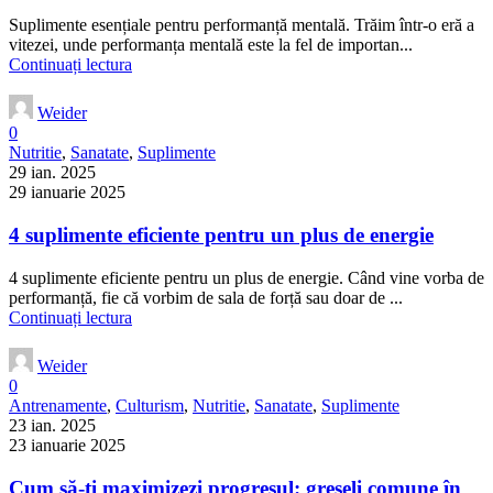
Suplimente esențiale pentru performanță mentală. Trăim într-o eră a
vitezei, unde performanța mentală este la fel de importan...
Continuați lectura
Weider
0
Nutritie
,
Sanatate
,
Suplimente
29 ian. 2025
29 ianuarie 2025
4 suplimente eficiente pentru un plus de energie
4 suplimente eficiente pentru un plus de energie. Când vine vorba de
performanță, fie că vorbim de sala de forță sau doar de ...
Continuați lectura
Weider
0
Antrenamente
,
Culturism
,
Nutritie
,
Sanatate
,
Suplimente
23 ian. 2025
23 ianuarie 2025
Cum să-ți maximizezi progresul: greșeli comune în