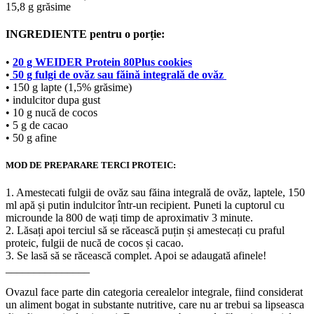
15,8 g grăsime
INGREDIENTE pentru o porție:
•
20 g WEIDER Protein 80Plus cookies
•
50 g fulgi de ovăz sau făină integrală de ovăz
• 150 g lapte (1,5% grăsime)
• indulcitor dupa gust
• 10 g nucă de cocos
• 5 g de cacao
• 50 g afine
MOD DE PREPARARE TERCI PROTEIC:
1. Amestecati fulgii de ovăz sau făina integrală de ovăz, laptele, 150
ml apă și putin indulcitor într-un recipient. Puneti la cuptorul cu
microunde la 800 de wați timp de aproximativ 3 minute.
2. Lăsați apoi terciul să se răcească puțin și amestecați cu praful
proteic, fulgii de nucă de cocos și cacao.
3. Se lasă să se răcească complet. Apoi se adaugată afinele!
_______________
Ovazul face parte din categoria cerealelor integrale, fiind considerat
un aliment bogat in substante nutritive, care nu ar trebui sa lipseasca