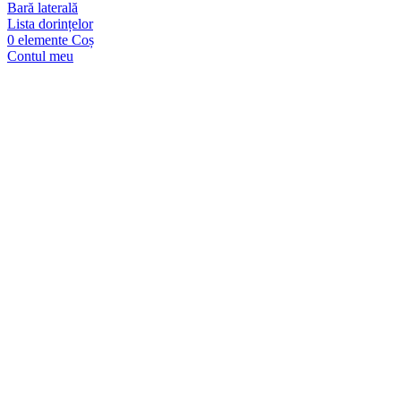
Bară laterală
Lista dorințelor
0
elemente
Coș
Contul meu