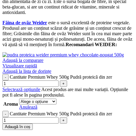
din alimentatia de zi cu zi. Este o sursa bogata de fibre, in special
beta-glucan, si are un continut ridicat de vitamine, minerale si
antioxidanti.
Făina de ovăz Weider
este o sursă excelentă de proteine vegetale.
Produsul are un conținut scăzut de grăsime și un conținut crescut de
fibre; Grăsimile din făina de ovăz Weider sunt în cea mai mare parte
acizi grași mono-nesaturați și polinesaturați. De aceea, făina de ovăz
vă ajută să vă mențineți în formă.
Recomandari WEIDER:
Adaugă la comparare
Vizualizare rapidă
Adaugă la lista de dorințe
Cantitate Premium Whey 500g Pudră proteică din zer
Selectează opțiunile
Acest produs are mai multe variații. Opțiunile
pot fi alese în pagina produsului.
Aroma
Anulează
Cantitate Premium Whey 500g Pudră proteică din zer
Adaugă în coș