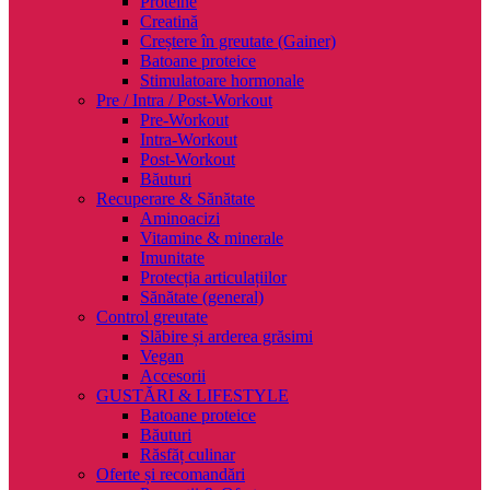
Proteine
Creatină
Creștere în greutate (Gainer)
Batoane proteice
Stimulatoare hormonale
Pre / Intra / Post-Workout
Pre-Workout
Intra-Workout
Post-Workout
Băuturi
Recuperare & Sănătate
Aminoacizi
Vitamine & minerale
Imunitate
Protecția articulațiilor
Sănătate (general)
Control greutate
Slăbire și arderea grăsimi
Vegan
Accesorii
GUSTĂRI & LIFESTYLE
Batoane proteice
Băuturi
Răsfăț culinar
Oferte și recomandări