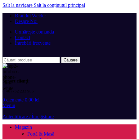
Salt la navigare
Salt la conținutul principal
Brandul Weider
Despre Noi
Urmărește comanda
Contact
Întrebări frecvente
Căutare
Suport clienți:
(+40) 752 233 905
0
elemente
0,00
lei
Meniu
Autentificare / Înregistrare
Magazin
Forță & Masă