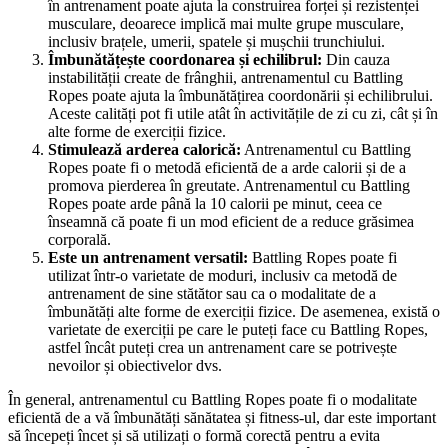
în antrenament poate ajuta la construirea forței și rezistenței
musculare, deoarece implică mai multe grupe musculare,
inclusiv brațele, umerii, spatele și mușchii trunchiului.
Îmbunătățește coordonarea și echilibrul:
Din cauza
instabilității create de frânghii, antrenamentul cu Battling
Ropes poate ajuta la îmbunătățirea coordonării și echilibrului.
Aceste calități pot fi utile atât în activitățile de zi cu zi, cât și în
alte forme de exerciții fizice.
Stimulează arderea calorică:
Antrenamentul cu Battling
Ropes poate fi o metodă eficientă de a arde calorii și de a
promova pierderea în greutate. Antrenamentul cu Battling
Ropes poate arde până la 10 calorii pe minut, ceea ce
înseamnă că poate fi un mod eficient de a reduce grăsimea
corporală.
Este un antrenament versatil:
Battling Ropes poate fi
utilizat într-o varietate de moduri, inclusiv ca metodă de
antrenament de sine stătător sau ca o modalitate de a
îmbunătăți alte forme de exerciții fizice. De asemenea, există o
varietate de exerciții pe care le puteți face cu Battling Ropes,
astfel încât puteți crea un antrenament care se potrivește
nevoilor și obiectivelor dvs.
În general, antrenamentul cu Battling Ropes poate fi o modalitate
eficientă de a vă îmbunătăți sănătatea și fitness-ul, dar este important
să începeți încet și să utilizați o formă corectă pentru a evita