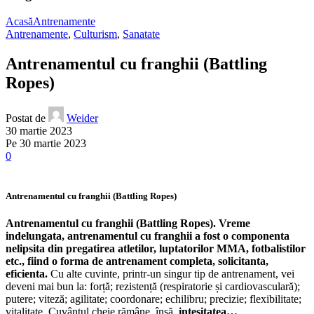
Acasă
Antrenamente
Antrenamente
,
Culturism
,
Sanatate
Antrenamentul cu franghii (Battling
Ropes)
Postat de
Weider
30 martie 2023
Pe 30 martie 2023
0
Antrenamentul cu franghii (Battling Ropes)
Antrenamentul cu franghii (Battling Ropes). Vreme
indelungata, antrenamentul cu franghii a fost o componenta
nelipsita din pregatirea atletilor, luptatorilor MMA, fotbalistilor
etc., fiind o forma de antrenament completa, solicitanta,
eficienta.
Cu alte cuvinte, printr-un singur tip de antrenament, vei
deveni mai bun la: forță; rezistență (respiratorie și cardiovasculară);
putere; viteză; agilitate; coordonare; echilibru; precizie; flexibilitate;
vitalitate. Cuvântul cheie rămâne, însă,
intesitatea…