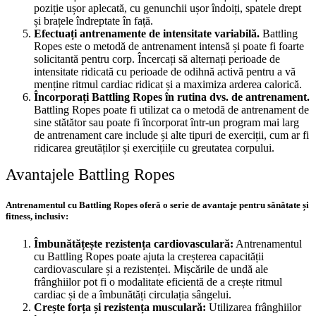
poziție ușor aplecată, cu genunchii ușor îndoiți, spatele drept
și brațele îndreptate în față.
Efectuați antrenamente de intensitate variabilă.
Battling
Ropes este o metodă de antrenament intensă și poate fi foarte
solicitantă pentru corp. Încercați să alternați perioade de
intensitate ridicată cu perioade de odihnă activă pentru a vă
menține ritmul cardiac ridicat și a maximiza arderea calorică.
Încorporați Battling Ropes în rutina dvs. de antrenament.
Battling Ropes poate fi utilizat ca o metodă de antrenament de
sine stătător sau poate fi încorporat într-un program mai larg
de antrenament care include și alte tipuri de exerciții, cum ar fi
ridicarea greutăților și exercițiile cu greutatea corpului.
Avantajele Battling Ropes
Antrenamentul cu Battling Ropes oferă o serie de avantaje pentru sănătate și
fitness, inclusiv:
Îmbunătățește rezistența cardiovasculară:
Antrenamentul
cu Battling Ropes poate ajuta la creșterea capacității
cardiovasculare și a rezistenței. Mișcările de undă ale
frânghiilor pot fi o modalitate eficientă de a crește ritmul
cardiac și de a îmbunătăți circulația sângelui.
Crește forța și rezistența musculară:
Utilizarea frânghiilor