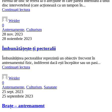
Hernia de disc se referă la o afecțiune în care partea interioară a unui
disc intervertebral (care acționează ca un tampon în...
Continuați lectura
Weider
0
Antrenamente
,
Culturism
28 nov. 2023
28 noiembrie 2023
Îmbunătăţeşte-ţi pectoralii
Îmbunătățirea pectoralilor reprezintă un obiectiv frecvent în
antrenamentul fizic, indiferent dacă ești începător sau un pasi...
Continuați lectura
Weider
0
Antrenamente
,
Culturism
,
Sanatate
25 sept. 2023
25 septembrie 2023
Brațe – antrenament