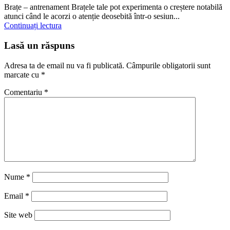
Brațe – antrenament Brațele tale pot experimenta o creștere notabilă
atunci când le acorzi o atenție deosebită într-o sesiun...
Continuați lectura
Lasă un răspuns
Adresa ta de email nu va fi publicată.
Câmpurile obligatorii sunt
marcate cu
*
Comentariu
*
Nume
*
Email
*
Site web