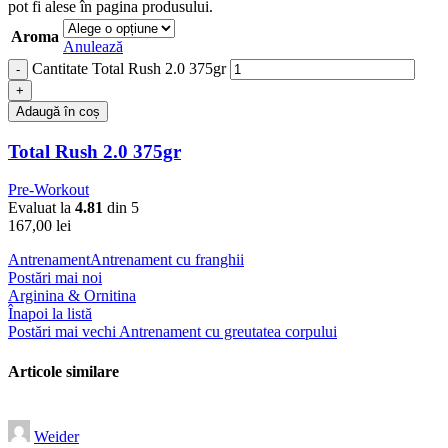
pot fi alese în pagina produsului.
Aroma
Anulează
Cantitate Total Rush 2.0 375gr
Adaugă în coș
Total Rush 2.0 375gr
Pre-Workout
Evaluat la
4.81
din 5
167,00
lei
Antrenament
Antrenament cu franghii
Postări mai noi
Arginina & Ornitina
Înapoi la listă
Postări mai vechi
Antrenament cu greutatea corpului
Articole similare
Weider