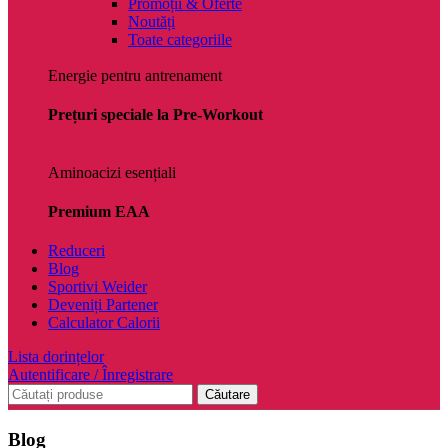
Promoții & Oferte
Noutăți
Toate categoriile
Energie pentru antrenament
Prețuri speciale la Pre-Workout
Aminoacizi esențiali
Premium EAA
Reduceri
Blog
Sportivi Weider
Deveniți Partener
Calculator Calorii
Lista dorințelor
Autentificare / Înregistrare
Căutare
Blog