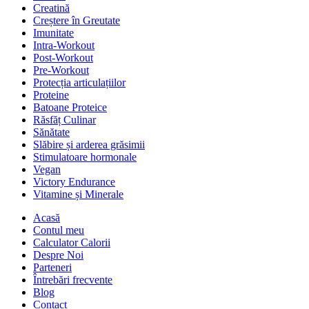
Creatină
Creștere în Greutate
Imunitate
Intra-Workout
Post-Workout
Pre-Workout
Protecția articulațiilor
Proteine
Batoane Proteice
Răsfăț Culinar
Sănătate
Slăbire și arderea grăsimii
Stimulatoare hormonale
Vegan
Victory Endurance
Vitamine și Minerale
Acasă
Contul meu
Calculator Calorii
Despre Noi
Parteneri
Întrebări frecvente
Blog
Contact