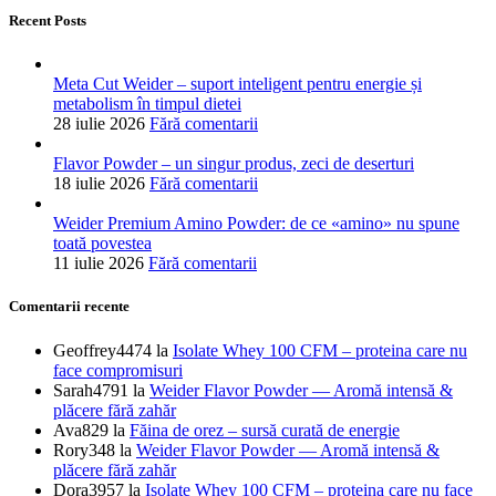
Recent Posts
Meta Cut Weider – suport inteligent pentru energie și
metabolism în timpul dietei
28 iulie 2026
Fără comentarii
Flavor Powder – un singur produs, zeci de deserturi
18 iulie 2026
Fără comentarii
Weider Premium Amino Powder: de ce «amino» nu spune
toată povestea
11 iulie 2026
Fără comentarii
Comentarii recente
Geoffrey4474
la
Isolate Whey 100 CFM – proteina care nu
face compromisuri
Sarah4791
la
Weider Flavor Powder — Aromă intensă &
plăcere fără zahăr
Ava829
la
Făina de orez – sursă curată de energie
Rory348
la
Weider Flavor Powder — Aromă intensă &
plăcere fără zahăr
Dora3957
la
Isolate Whey 100 CFM – proteina care nu face