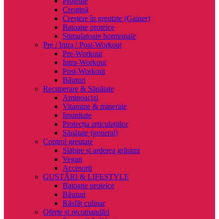
Proteine
Creatină
Creștere în greutate (Gainer)
Batoane proteice
Stimulatoare hormonale
Pre / Intra / Post-Workout
Pre-Workout
Intra-Workout
Post-Workout
Băuturi
Recuperare & Sănătate
Aminoacizi
Vitamine & minerale
Imunitate
Protecția articulațiilor
Sănătate (general)
Control greutate
Slăbire și arderea grăsimi
Vegan
Accesorii
GUSTĂRI & LIFESTYLE
Batoane proteice
Băuturi
Răsfăț culinar
Oferte și recomandări