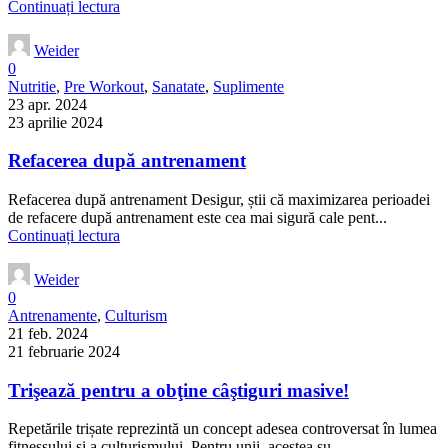
Continuați lectura
Weider
0
Nutritie
,
Pre Workout
,
Sanatate
,
Suplimente
23 apr. 2024
23 aprilie 2024
Refacerea după antrenament
Refacerea după antrenament Desigur, știi că maximizarea perioadei
de refacere după antrenament este cea mai sigură cale pent...
Continuați lectura
Weider
0
Antrenamente
,
Culturism
21 feb. 2024
21 februarie 2024
Trişează pentru a obţine câştiguri masive!
Repetările trișate reprezintă un concept adesea controversat în lumea
fitnessului și a culturismului. Pentru unii, acestea su...