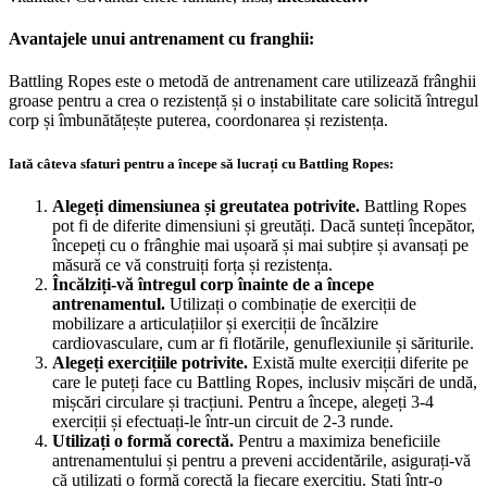
Avantajele unui antrenament cu franghii:
Battling Ropes este o metodă de antrenament care utilizează frânghii
groase pentru a crea o rezistență și o instabilitate care solicită întregul
corp și îmbunătățește puterea, coordonarea și rezistența.
Iată câteva sfaturi pentru a începe să lucrați cu Battling Ropes:
Alegeți dimensiunea și greutatea potrivite.
Battling Ropes
pot fi de diferite dimensiuni și greutăți. Dacă sunteți începător,
începeți cu o frânghie mai ușoară și mai subțire și avansați pe
măsură ce vă construiți forța și rezistența.
Încălziți-vă întregul corp înainte de a începe
antrenamentul.
Utilizați o combinație de exerciții de
mobilizare a articulațiilor și exerciții de încălzire
cardiovasculare, cum ar fi flotările, genuflexiunile și săriturile.
Alegeți exercițiile potrivite.
Există multe exerciții diferite pe
care le puteți face cu Battling Ropes, inclusiv mișcări de undă,
mișcări circulare și tracțiuni. Pentru a începe, alegeți 3-4
exerciții și efectuați-le într-un circuit de 2-3 runde.
Utilizați o formă corectă.
Pentru a maximiza beneficiile
antrenamentului și pentru a preveni accidentările, asigurați-vă
că utilizați o formă corectă la fiecare exercițiu. Stați într-o