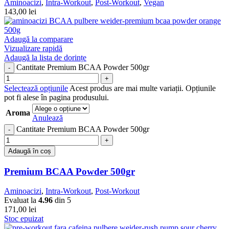
Aminoacizi
,
Intra-Workout
,
Post-Workout
,
Vegan
143,00
lei
Adaugă la comparare
Vizualizare rapidă
Adaugă la lista de dorințe
Cantitate Premium BCAA Powder 500gr
Selectează opțiunile
Acest produs are mai multe variații. Opțiunile
pot fi alese în pagina produsului.
Aroma
Anulează
Cantitate Premium BCAA Powder 500gr
Adaugă în coș
Premium BCAA Powder 500gr
Aminoacizi
,
Intra-Workout
,
Post-Workout
Evaluat la
4.96
din 5
171,00
lei
Stoc epuizat