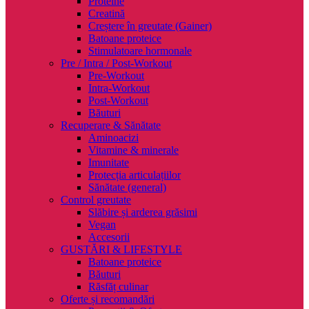
Proteine
Creatină
Creștere în greutate (Gainer)
Batoane proteice
Stimulatoare hormonale
Pre / Intra / Post-Workout
Pre-Workout
Intra-Workout
Post-Workout
Băuturi
Recuperare & Sănătate
Aminoacizi
Vitamine & minerale
Imunitate
Protecția articulațiilor
Sănătate (general)
Control greutate
Slăbire și arderea grăsimi
Vegan
Accesorii
GUSTĂRI & LIFESTYLE
Batoane proteice
Băuturi
Răsfăț culinar
Oferte și recomandări