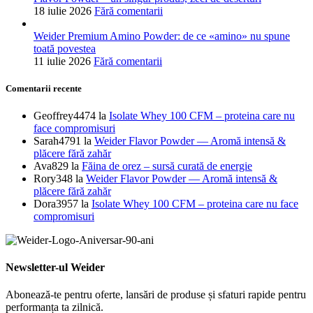
18 iulie 2026
Fără comentarii
Weider Premium Amino Powder: de ce «amino» nu spune
toată povestea
11 iulie 2026
Fără comentarii
Comentarii recente
Geoffrey4474
la
Isolate Whey 100 CFM – proteina care nu
face compromisuri
Sarah4791
la
Weider Flavor Powder — Aromă intensă &
plăcere fără zahăr
Ava829
la
Făina de orez – sursă curată de energie
Rory348
la
Weider Flavor Powder — Aromă intensă &
plăcere fără zahăr
Dora3957
la
Isolate Whey 100 CFM – proteina care nu face
compromisuri
Newsletter-ul Weider
Abonează-te pentru oferte, lansări de produse și sfaturi rapide pentru
performanța ta zilnică.