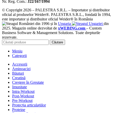
Nr. Reg. Com.:
J22/167/1994
© Copyright 2026 – PALESTRA S.R.L. – Importator și distribuitor
oficial al produselor Weider®. PALESTRA S.R.L., fondată în 1994,
este importator și distribuitor oficial Weider® în România
din 1996 și în
Ungaria
din
2025. Magazin online dezvoltat de
xWEBING.com
– Custom
Business Software & Management Solutions. Toate drepturile
rezervate.
Căutare
Meniu
Categorii
Accesorii
Aminoacizi
Băuturi
Creatină
Creștere în Greutate
Imunitate
Intra-Workout
Post-Workout
Pre-Workout
Protecția articulațiilor
Proteine