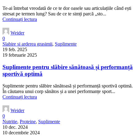
Te-ai întrebat vreodată de ce te dor oasele sau articulațiile când ești
stresat pe termen lung? Sau de ce te simți parcă „sto...
Continuați lectura
Weider
0
Slabire si arderea grasimii
,
Suplimente
19 feb. 2025
19 februarie 2025
Suplimente pentru slăbire sănătoasă și performanță
sportivă optimă
Suplimente pentru slăbire sănătoasă și performanță sportivă optimă.
În căutarea unui corp sănătos și a unei performanțe sport...
Continuați lectura
Weider
0
Nutritie
,
Proteine
,
Suplimente
10 dec. 2024
10 decembrie 2024