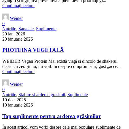
aging”) și îngrijirea preventivă a pielii devin priorități gl...
Continuați lectura
Weider
0
Nutritie
,
Sanatate
,
Suplimente
20 ian. 2026
20 ianuarie 2026
PROTEINA VEGETALĂ
WEIDER Vegan Protein Mai există viață și dincolo de shakerul
clasic cu zer. Și nu, nu vorbim despre compromisuri, gust „acce...
Continuați lectura
Weider
0
Nutritie
,
Slabire si arderea grasimii
,
Suplimente
10 dec. 2025
10 ianuarie 2026
Top suplimente pentru arderea grăsimilor
În acest articol vom vorbi despre cele mai populare suplimente de