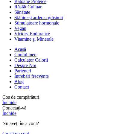
Batoane Proteice
Răsfăț Culinar
Sănătate
Slăbire și arderea grăsimii
Stimulatoare hormonale
Vegan
Victory Endurance
Vitamine și Minerale
Acasă
Contul meu
Calculator Calorii
Despre Noi
Parteneri
Întrebări frecvente
Blog
Contact
Coș de cumpărături
Închide
Conectați-vă
Închide
Nu aveți încă cont?
Creați un cont