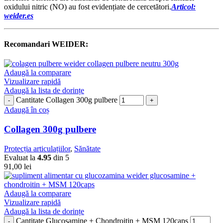
oxidului nitric (NO) au fost evidențiate de cercetători.
A
r
ticol:
weider.es
Recomandari WEIDER:
Adaugă la comparare
Vizualizare rapidă
Adaugă la lista de dorințe
Cantitate Collagen 300g pulbere
Adaugă în coș
Collagen 300g pulbere
Protecția articulațiilor
,
Sănătate
Evaluat la
4.95
din 5
91,00
lei
Adaugă la comparare
Vizualizare rapidă
Adaugă la lista de dorințe
Cantitate Glucosamine + Chondroitin + MSM 120caps