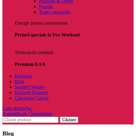
Promoții & Oferte
Noutăți
Toate categoriile
Energie pentru antrenament
Prețuri speciale la Pre-Workout
Aminoacizi esențiali
Premium EAA
Reduceri
Blog
Sportivi Weider
Deveniți Partener
Calculator Calorii
Lista dorințelor
Autentificare / Înregistrare
Căutare
Blog