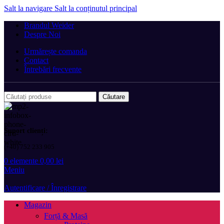
Salt la navigare
Salt la conținutul principal
Brandul Weider
Despre Noi
Urmărește comanda
Contact
Întrebări frecvente
Căutare
Suport clienți:
(+40) 752 233 905
0
elemente
0,00
lei
Meniu
Autentificare / Înregistrare
Magazin
Forță & Masă