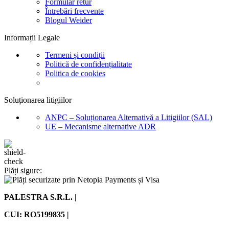
Formular retur
Întrebări frecvente
Blogul Weider
Informații Legale
Termeni și condiții
Politică de confidențialitate
Politica de cookies
Soluționarea litigiilor
ANPC – Soluționarea Alternativă a Litigiilor (SAL)
UE – Mecanisme alternative ADR
Plăți sigure:
PALESTRA S.R.L. |
CUI: RO5199835 |