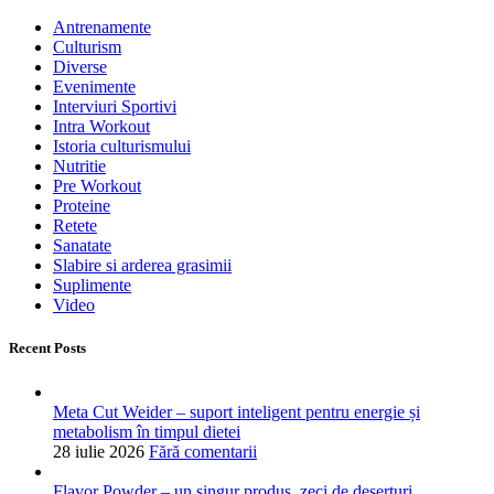
Antrenamente
Culturism
Diverse
Evenimente
Interviuri Sportivi
Intra Workout
Istoria culturismului
Nutritie
Pre Workout
Proteine
Retete
Sanatate
Slabire si arderea grasimii
Suplimente
Video
Recent Posts
Meta Cut Weider – suport inteligent pentru energie și
metabolism în timpul dietei
28 iulie 2026
Fără comentarii
Flavor Powder – un singur produs, zeci de deserturi