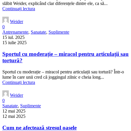
slăbit Weider, explicând clar diferențele dintre ele, ca să...
Continuați lectura
Weider
0
Antrenamente
,
Sanatate
,
Suplimente
15 iul. 2025
15 iulie 2025
Sportul cu moderație – miracol pentru articulații sau
tortură?
Sportul cu moderație – miracol pentru articulații sau tortură? Într-o
lume în care unii cred că joggingul zilnic e cheia long...
Continuați lectura
Weider
0
Sanatate
,
Suplimente
12 mai 2025
12 mai 2025
Cum ne afectează stresul oasele