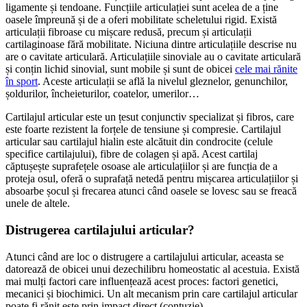
ligamente și tendoane. Funcțiile articulației sunt acelea de a ține
oasele împreună și de a oferi mobilitate scheletului rigid. Există
articulații fibroase cu mișcare redusă, precum și articulații
cartilaginoase fără mobilitate. Niciuna dintre articulațiile descrise nu
are o cavitate articulară. Articulațiile sinoviale au o cavitate articulară
și conțin lichid sinovial, sunt mobile și sunt de obicei
cele mai rănite
în sport
. Aceste articulații se află la nivelul gleznelor, genunchilor,
șoldurilor, încheieturilor, coatelor, umerilor…
Cartilajul articular este un țesut conjunctiv specializat și fibros, care
este foarte rezistent la forțele de tensiune și compresie. Cartilajul
articular sau cartilajul hialin este alcătuit din condrocite (celule
specifice cartilajului), fibre de colagen și apă. Acest cartilaj
căptușește suprafețele osoase ale articulațiilor și are funcția de a
proteja osul, oferă o suprafață netedă pentru mișcarea articulațiilor și
absoarbe șocul și frecarea atunci când oasele se lovesc sau se freacă
unele de altele.
Distrugerea cartilajului articular?
Atunci când are loc o distrugere a cartilajului articular, aceasta se
datorează de obicei unui dezechilibru homeostatic al acestuia. Există
mai mulți factori care influențează acest proces: factori genetici,
mecanici și biochimici. Un alt mecanism prin care cartilajul articular
poate fi rănit este prin impact direct (contuzie).