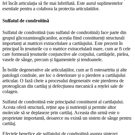
fel încât articulația să fie mai lubrifiată. Este aurul suplimentelor
esentiale pentru a colabora la protectia articulatiilor.
Sulfatul de condroitină
Sulfatul de condroitină (sau sulfatul de condroitină) face parte din
grupul glicozaminoglicanilor, aceștia fiind constituenți structurali
importanți ai matricei extracelulare a cartilajului. Este prezent în
principal în țesuturile cu o matrice extracelulară mare, cum ar fi cele
care formează țesuturile conjunctive ale corpului, cartilajele, pielea,
vasele de sânge, precum și ligamentele și tendoanele.
În bolile degenerative ale articulațiilor, cum ar fi osteoartrita și alte
patologii condrale, are loc o deteriorare și o pierdere a cartilajului
articular. O fază cheie a procesului degenerativ este pierderea de
proteoglican din cartilaj și defecțiunea mecanică a rețelei sale de
colagen.
Sulfatul de condroitină este principalul constituent al cartilajului.
Acesta oferă structură, reține apa și nutrienții și permite altor
molecule să se deplaseze prin cartilaj. Aceasta din urmă este o
proprietate importantă, deoarece nu există un sistem de sânge pentru
cartilaj.
Efectele benefice ale sulfatului de condroitină asupra sintezei