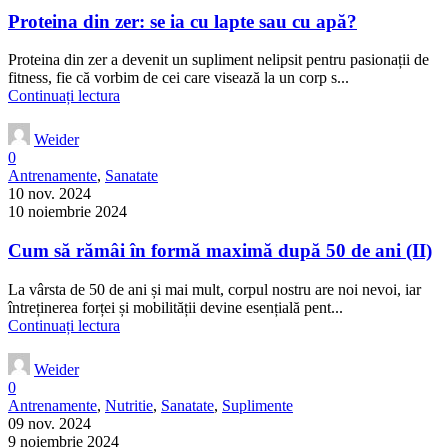
Proteina din zer: se ia cu lapte sau cu apă?
Proteina din zer a devenit un supliment nelipsit pentru pasionații de
fitness, fie că vorbim de cei care visează la un corp s...
Continuați lectura
Weider
0
Antrenamente
,
Sanatate
10 nov. 2024
10 noiembrie 2024
Cum să rămâi în formă maximă după 50 de ani (II)
La vârsta de 50 de ani și mai mult, corpul nostru are noi nevoi, iar
întreținerea forței și mobilității devine esențială pent...
Continuați lectura
Weider
0
Antrenamente
,
Nutritie
,
Sanatate
,
Suplimente
09 nov. 2024
9 noiembrie 2024