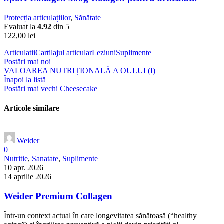
Protecția articulațiilor
,
Sănătate
Evaluat la
4.92
din 5
122,00
lei
Articulatii
Cartilajul articular
Leziuni
Suplimente
Postări mai noi
VALOAREA NUTRIȚIONALĂ A OULUI (I)
Înapoi la listă
Postări mai vechi
Cheesecake
Articole similare
Weider
0
Nutritie
,
Sanatate
,
Suplimente
10 apr. 2026
14 aprilie 2026
Weider Premium Collagen
Într-un context actual în care longevitatea sănătoasă (“healthy