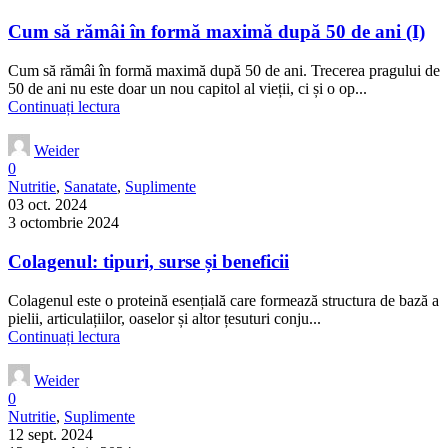
Cum să rămâi în formă maximă după 50 de ani (I)
Cum să rămâi în formă maximă după 50 de ani. Trecerea pragului de
50 de ani nu este doar un nou capitol al vieții, ci și o op...
Continuați lectura
Weider
0
Nutritie
,
Sanatate
,
Suplimente
03 oct. 2024
3 octombrie 2024
Colagenul: tipuri, surse și beneficii
Colagenul este o proteină esențială care formează structura de bază a
pielii, articulațiilor, oaselor și altor țesuturi conju...
Continuați lectura
Weider
0
Nutritie
,
Suplimente
12 sept. 2024