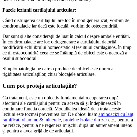
Fazele leziunii cartilajului articular:
Când distrugerea cartilajului are loc în mod generalizat, vorbim de
condromalacie iar dacă este focală, vorbim de osteocondrită.
Dar sunt și alte considerații de luat în calcul despre ambele entități.
În condromalacie are loc o degenerare a cartilajului datorită
modificării echilibrului homeostatic al țesutului cartilaginos, în timp
ce în osteocondrită ceea ce se întâmplă de obicei este o necroză a
osului subcondral.
Simptomatologia pe care o produce de obicei este durerea,
rigiditatea articulațiilor, chiar blocajele articulare.
Cum pot proteja articulațiile?
Ca tratament, este un obiectiv fundamental recuperarea după
afecțiuni ale cartilajului pentru ca acesta să-și îndeplinească în
continuare funcția corectă. Modalitatea ideală de a trata aceste
leziuni este tocmai prevenirea lor. De obicei luăm
aminoacizi cu lanț
ramificat
,
vitamine & minerale
,
proteine ​​izolate din zer
etc., pentru a
ne reface, pentru a ne regenera mușchii după un antrenament intens
și pentru a avea grijă de de articulații.