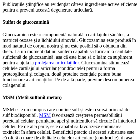
Publicațiile științifice au evidențiat câteva ingrediente active eficiente
pentru a preveni această degenerare articulară.
Sulfat de glucozamină
Glucozamina este o componentă naturală a cartilajului sănătos, a
matricei osoase și a lichidului sinovial. Glucozamina este produsă în
mod natural de corpul nostru și nu este posibil să o obținem din
dietă. La un moment dat nu suntem capabili să formăm o cantitate
suficientă de glucozamină, așa că este bine să o luăm ca supliment
pentru a ajuta la
protejarea articulațiilor
. Glucozamina stimulează
celulele cartilajului articular (condrocitele) pentru a forma
proteoglicani și colagen, două proteine ​​esențiale pentru buna
funcționare a articulațiilor. Pe de altă parte, previne descompunerea
colagenului.
MSM (Metil-sulfonil-metan)
MSM este un compus care conține sulf și este o sursă primară de
sulf biodisponibil.
MSM
favorizează creșterea permeabilității
peretelui celular, permițând apei și nutrienților să circule în interiorul
celulei. Pe de altă parte, este capabil să favorizeze eliminarea
toxinelor în afara celulei. Beneficiul practic al acestei substanțe este
că oferă o mare flexibilitate celulelor articulare (condrocite), în așa