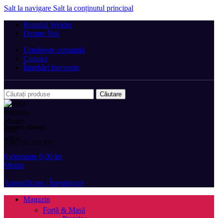
Salt la navigare
Salt la conținutul principal
Brandul Weider
Despre Noi
Urmărește comanda
Contact
Întrebări frecvente
Căutare
Suport clienți:
(+40) 752 233 905
0
elemente
0,00
lei
Meniu
Autentificare / Înregistrare
Magazin
Forță & Masă