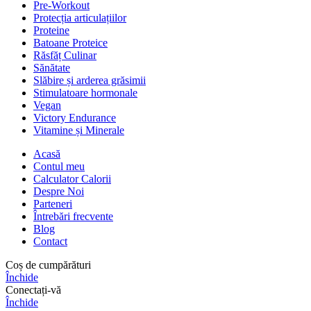
Pre-Workout
Protecția articulațiilor
Proteine
Batoane Proteice
Răsfăț Culinar
Sănătate
Slăbire și arderea grăsimii
Stimulatoare hormonale
Vegan
Victory Endurance
Vitamine și Minerale
Acasă
Contul meu
Calculator Calorii
Despre Noi
Parteneri
Întrebări frecvente
Blog
Contact
Coș de cumpărături
Închide
Conectați-vă
Închide