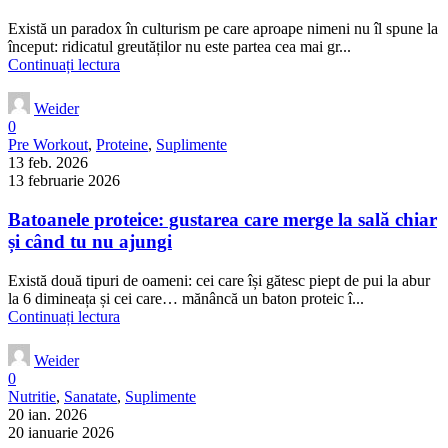
Există un paradox în culturism pe care aproape nimeni nu îl spune la
început: ridicatul greutăților nu este partea cea mai gr...
Continuați lectura
Weider
0
Pre Workout
,
Proteine
,
Suplimente
13 feb. 2026
13 februarie 2026
Batoanele proteice: gustarea care merge la sală chiar
și când tu nu ajungi
Există două tipuri de oameni: cei care își gătesc piept de pui la abur
la 6 dimineața și cei care… mănâncă un baton proteic î...
Continuați lectura
Weider
0
Nutritie
,
Sanatate
,
Suplimente
20 ian. 2026
20 ianuarie 2026