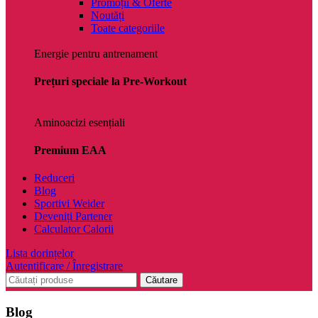
Promoții & Oferte
Noutăți
Toate categoriile
Energie pentru antrenament
Prețuri speciale la Pre-Workout
Aminoacizi esențiali
Premium EAA
Reduceri
Blog
Sportivi Weider
Deveniți Partener
Calculator Calorii
Lista dorințelor
Autentificare / Înregistrare
Căutare
Blog