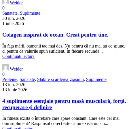
Weider
0
Sanatate
,
Suplimente
30 iun. 2026
1 iulie 2026
Colagen inspirat de ocean. Creat pentru tine.
În fața mării, oamenii tac mai des. Nu pentru că nu mai au ce spune,
ci pentru că valurile spun suficient. În fiecare secundă...
Continuați lectura
Weider
0
Proteine
,
Sanatate
,
Slabire si arderea grasimii
,
Suplimente
13 iun. 2026
13 iunie 2026
4 suplimente esențiale pentru masă musculară, forță,
recuperare și definire
În fitness există o întrebare care apare constant: Care este cel mai
bun supliment? Răspunsul corect este că nu există un sin...
Continuați lectura