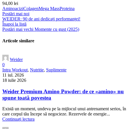
94,00
lei
Aminoacizi
Colagen
Mega Mass
Proteina
Postări mai noi
WEIDER: 90 de ani dedicați performanței!
Înapoi la listă
Postări mai vechi
Momente cu gust (2025)
Articole similare
Weider
0
Intra Workout
,
Nutritie
,
Suplimente
11 iul. 2026
18 iulie 2026
Weider Premium Amino Powder: de ce «amino» nu
spune toată povestea
Există un moment, undeva pe la mijlocul unui antrenament serios, în
care corpul tău începe să negocieze. Rezervele de energie...
Continuați lectura