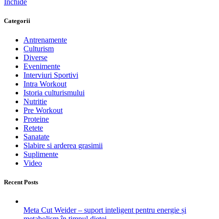
Închide
Categorii
Antrenamente
Culturism
Diverse
Evenimente
Interviuri Sportivi
Intra Workout
Istoria culturismului
Nutritie
Pre Workout
Proteine
Retete
Sanatate
Slabire si arderea grasimii
Suplimente
Video
Recent Posts
Meta Cut Weider – suport inteligent pentru energie și
metabolism în timpul dietei