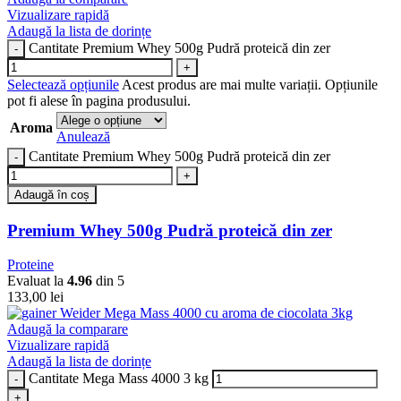
Vizualizare rapidă
Adaugă la lista de dorințe
Cantitate Premium Whey 500g Pudră proteică din zer
Selectează opțiunile
Acest produs are mai multe variații. Opțiunile
pot fi alese în pagina produsului.
Aroma
Anulează
Cantitate Premium Whey 500g Pudră proteică din zer
Adaugă în coș
Premium Whey 500g Pudră proteică din zer
Proteine
Evaluat la
4.96
din 5
133,00
lei
Adaugă la comparare
Vizualizare rapidă
Adaugă la lista de dorințe
Cantitate Mega Mass 4000 3 kg