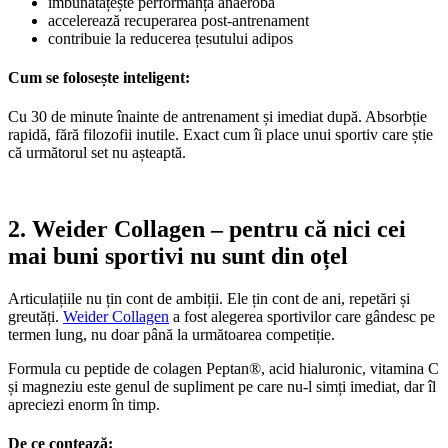
îmbunătățește performanța anaerobă
accelerează recuperarea post-antrenament
contribuie la reducerea țesutului adipos
Cum se folosește inteligent:
Cu 30 de minute înainte de antrenament și imediat după. Absorbție
rapidă, fără filozofii inutile. Exact cum îi place unui sportiv care știe
că următorul set nu așteaptă.
2. Weider Collagen – pentru că nici cei
mai buni sportivi nu sunt din oțel
Articulațiile nu țin cont de ambiții. Ele țin cont de ani, repetări și
greutăți.
Weider Collagen
a fost alegerea sportivilor care gândesc pe
termen lung, nu doar până la următoarea competiție.
Formula cu peptide de colagen Peptan®, acid hialuronic, vitamina C
și magneziu este genul de supliment pe care nu-l simți imediat, dar îl
apreciezi enorm în timp.
De ce contează: