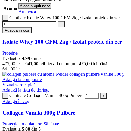
Aroma
Anulează
Cantitate Isolate Whey 100 CFM 2kg / Izolat proteic din zer
Adaugă în coș
Isolate Whey 100 CFM 2kg / Izolat proteic din zer
Proteine
Evaluat la
4.99
din 5
475,00
lei
–
641,00
lei
Interval de prețuri: 475,00 lei până la
641,00 lei
Adaugă la comparare
Vizualizare rapidă
Adaugă la lista de dorințe
Cantitate Collagen Vanilla 300g Pulbere
Adaugă în coș
Collagen Vanilla 300g Pulbere
Protecția articulațiilor
,
Sănătate
Evaluat la
5.00
din 5