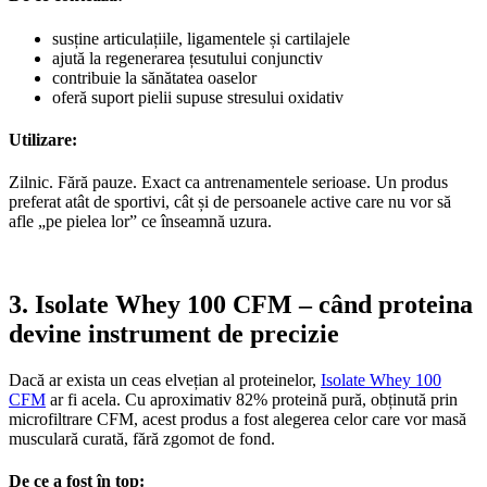
susține articulațiile, ligamentele și cartilajele
ajută la regenerarea țesutului conjunctiv
contribuie la sănătatea oaselor
oferă suport pielii supuse stresului oxidativ
Utilizare:
Zilnic. Fără pauze. Exact ca antrenamentele serioase. Un produs
preferat atât de sportivi, cât și de persoanele active care nu vor să
afle „pe pielea lor” ce înseamnă uzura.
3. Isolate Whey 100 CFM – când proteina
devine instrument de precizie
Dacă ar exista un ceas elvețian al proteinelor,
Isolate Whey 100
CFM
ar fi acela. Cu aproximativ 82% proteină pură, obținută prin
microfiltrare CFM, acest produs a fost alegerea celor care vor masă
musculară curată, fără zgomot de fond.
De ce a fost în top: