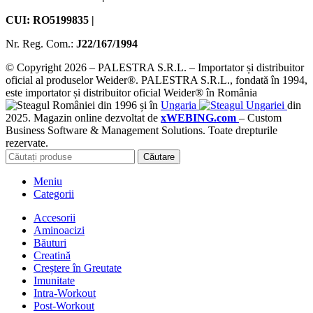
CUI: RO5199835 |
Nr. Reg. Com.:
J22/167/1994
© Copyright 2026 – PALESTRA S.R.L. – Importator și distribuitor
oficial al produselor Weider®. PALESTRA S.R.L., fondată în 1994,
este importator și distribuitor oficial Weider® în România
din 1996 și în
Ungaria
din
2025. Magazin online dezvoltat de
xWEBING.com
– Custom
Business Software & Management Solutions. Toate drepturile
rezervate.
Căutare
Meniu
Categorii
Accesorii
Aminoacizi
Băuturi
Creatină
Creștere în Greutate
Imunitate
Intra-Workout
Post-Workout