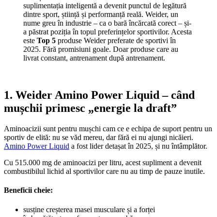
suplimentația inteligentă a devenit punctul de legătură
dintre sport, știință și performanță reală. Weider, un
nume greu în industrie – ca o bară încărcată corect – și-
a păstrat poziția în topul preferințelor sportivilor. Acesta
este
Top 5
produse Weider preferate de sportivi în
2025. Fără promisiuni goale. Doar produse care au
livrat constant, antrenament după antrenament.
1. Weider Amino Power Liquid – când
mușchii primesc „energie la draft”
Aminoacizii sunt pentru mușchi cam ce e echipa de suport pentru un
sportiv de elită: nu se văd mereu, dar fără ei nu ajungi nicăieri.
Amino Power Liquid
a fost lider detașat în 2025, și nu întâmplător.
Cu 515.000 mg de aminoacizi per litru, acest supliment a devenit
combustibilul lichid al sportivilor care nu au timp de pauze inutile.
Beneficii cheie:
susține creșterea masei musculare și a forței