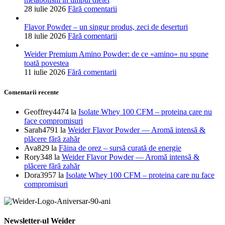
28 iulie 2026
Fără comentarii
Flavor Powder – un singur produs, zeci de deserturi
18 iulie 2026
Fără comentarii
Weider Premium Amino Powder: de ce «amino» nu spune
toată povestea
11 iulie 2026
Fără comentarii
Comentarii recente
Geoffrey4474
la
Isolate Whey 100 CFM – proteina care nu
face compromisuri
Sarah4791
la
Weider Flavor Powder — Aromă intensă &
plăcere fără zahăr
Ava829
la
Făina de orez – sursă curată de energie
Rory348
la
Weider Flavor Powder — Aromă intensă &
plăcere fără zahăr
Dora3957
la
Isolate Whey 100 CFM – proteina care nu face
compromisuri
Newsletter-ul Weider