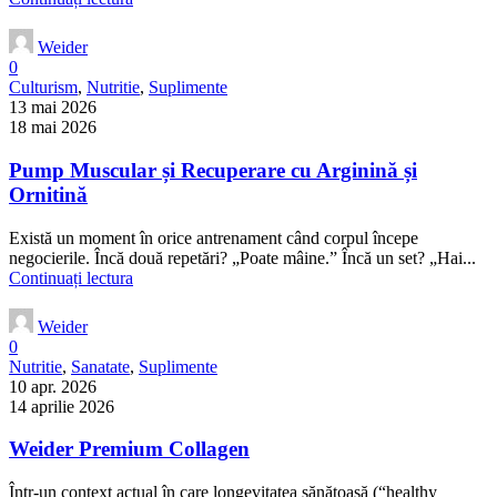
Weider
0
Culturism
,
Nutritie
,
Suplimente
13 mai 2026
18 mai 2026
Pump Muscular și Recuperare cu Arginină și
Ornitină
Există un moment în orice antrenament când corpul începe
negocierile. Încă două repetări? „Poate mâine.” Încă un set? „Hai...
Continuați lectura
Weider
0
Nutritie
,
Sanatate
,
Suplimente
10 apr. 2026
14 aprilie 2026
Weider Premium Collagen
Într-un context actual în care longevitatea sănătoasă (“healthy