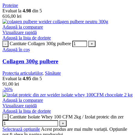
Proteine
Evaluat la
4.98
din 5
616,00
lei
Adaugă la comparare
Vizualizare rapidă
Adaugă la lista de dorințe
Cantitate Collagen 300g pulbere
Adaugă în coș
Collagen 300g pulbere
Protecția articulațiilor
,
Sănătate
Evaluat la
4.95
din 5
91,00
lei
-26%
Adaugă la comparare
Vizualizare rapidă
Adaugă la lista de dorințe
Cantitate Isolate Whey 100 CFM 2kg / Izolat proteic din zer
Selectează opțiunile
Acest produs are mai multe variații. Opțiunile
pot fi alese în pagina produsului.