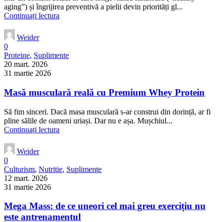
aging”) și îngrijirea preventivă a pielii devin priorități gl...
Continuați lectura
Weider
0
Proteine
,
Suplimente
20 mart. 2026
31 martie 2026
Masă musculară reală cu Premium Whey Protein
Să fim sinceri. Dacă masa musculară s-ar construi din dorință, ar fi
pline sălile de oameni uriași. Dar nu e așa. Mușchiul...
Continuați lectura
Weider
0
Culturism
,
Nutritie
,
Suplimente
12 mart. 2026
31 martie 2026
Mega Mass: de ce uneori cel mai greu exercițiu nu
este antrenamentul