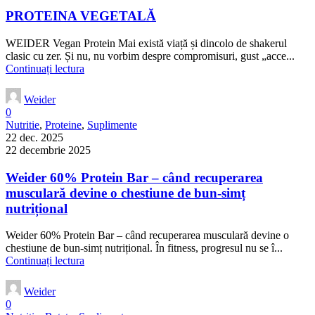
PROTEINA VEGETALĂ
WEIDER Vegan Protein Mai există viață și dincolo de shakerul
clasic cu zer. Și nu, nu vorbim despre compromisuri, gust „acce...
Continuați lectura
Weider
0
Nutritie
,
Proteine
,
Suplimente
22 dec. 2025
22 decembrie 2025
Weider 60% Protein Bar – când recuperarea
musculară devine o chestiune de bun-simț
nutrițional
Weider 60% Protein Bar – când recuperarea musculară devine o
chestiune de bun-simț nutrițional. În fitness, progresul nu se î...
Continuați lectura
Weider
0