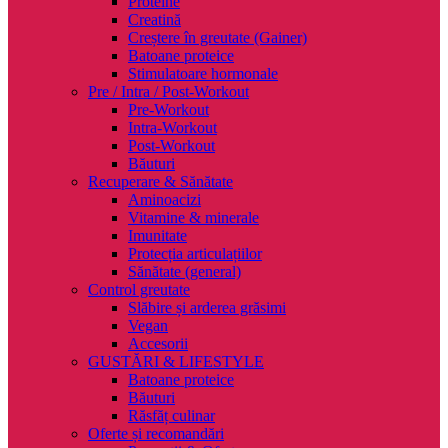
Proteine
Creatină
Creștere în greutate (Gainer)
Batoane proteice
Stimulatoare hormonale
Pre / Intra / Post-Workout
Pre-Workout
Intra-Workout
Post-Workout
Băuturi
Recuperare & Sănătate
Aminoacizi
Vitamine & minerale
Imunitate
Protecția articulațiilor
Sănătate (general)
Control greutate
Slăbire și arderea grăsimi
Vegan
Accesorii
GUSTĂRI & LIFESTYLE
Batoane proteice
Băuturi
Răsfăț culinar
Oferte și recomandări