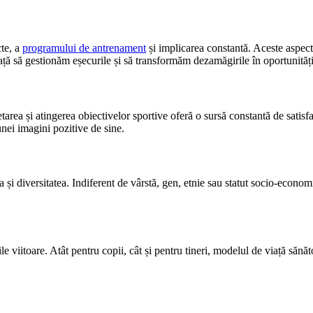
cte, a
programului de antrenament
și implicarea constantă. Aceste aspec
ă să gestionăm eșecurile și să transformăm dezamăgirile în oportunități 
tarea și atingerea obiectivelor sportive oferă o sursă constantă de satis
unei imagini pozitive de sine.
ea și diversitatea. Indiferent de vârstă, gen, etnie sau statut socio-eco
e viitoare. Atât pentru copii, cât și pentru tineri, modelul de viață sănă