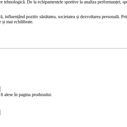
re tehnologică. De la echipamentele sportive la analiza performanței, spor
tră, influențând pozitiv sănătatea, societatea și dezvoltarea personală. P
 și mai echilibrate.
fi alese în pagina produsului.