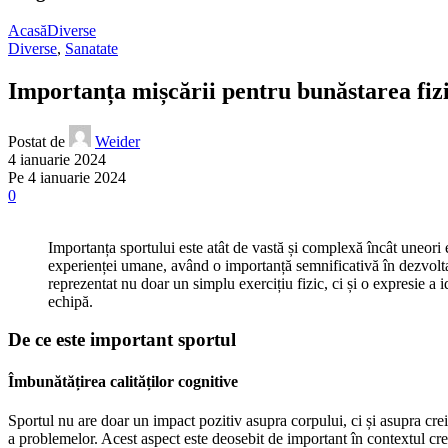
Acasă
Diverse
Diverse
,
Sanatate
Importanța mișcării pentru bunăstarea fizi
Postat de
Weider
4 ianuarie 2024
Pe 4 ianuarie 2024
0
Importanța sportului este atât de vastă și complexă încât uneori es
experienței umane, având o importanță semnificativă în dezvoltarea
reprezentat nu doar un simplu exercițiu fizic, ci și o expresie a 
echipă.
De ce este important sportul
Îmbunătățirea calităților cognitive
Sportul nu are doar un impact pozitiv asupra corpului, ci și asupra crei
a problemelor. Acest aspect este deosebit de important în contextul creș