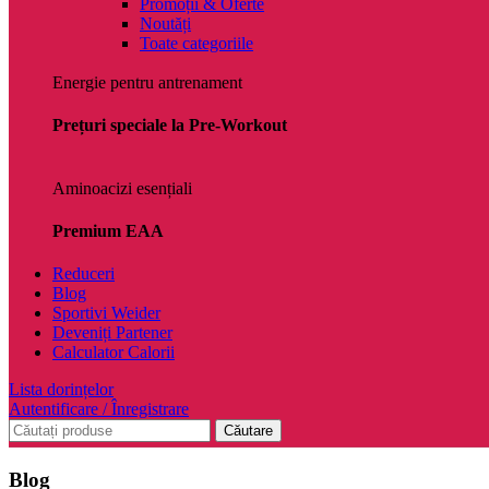
Promoții & Oferte
Noutăți
Toate categoriile
Energie pentru antrenament
Prețuri speciale la Pre-Workout
Aminoacizi esențiali
Premium EAA
Reduceri
Blog
Sportivi Weider
Deveniți Partener
Calculator Calorii
Lista dorințelor
Autentificare / Înregistrare
Căutare
Blog