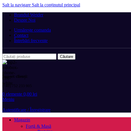
Salt la navigare
Salt la conținutul principal
Brandul Weider
Despre Noi
Urmărește comanda
Contact
Întrebări frecvente
Căutare
Suport clienți:
(+40) 752 233 905
0
elemente
0,00
lei
Meniu
Autentificare / Înregistrare
Magazin
Forță & Masă