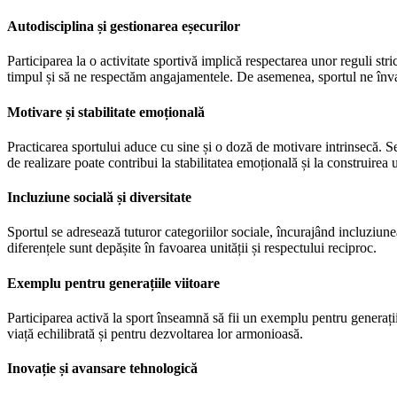
Autodisciplina și gestionarea eșecurilor
Participarea la o activitate sportivă implică respectarea unor reguli stri
timpul și să ne respectăm angajamentele. De asemenea, sportul ne învaț
Motivare și stabilitate emoțională
Practicarea sportului aduce cu sine și o doză de motivare intrinsecă. Se
de realizare poate contribui la stabilitatea emoțională și la construirea 
Incluziune socială și diversitate
Sportul se adresează tuturor categoriilor sociale, încurajând incluziun
diferențele sunt depășite în favoarea unității și respectului reciproc.
Exemplu pentru generațiile viitoare
Participarea activă la sport înseamnă să fii un exemplu pentru generațiil
viață echilibrată și pentru dezvoltarea lor armonioasă.
Inovație și avansare tehnologică