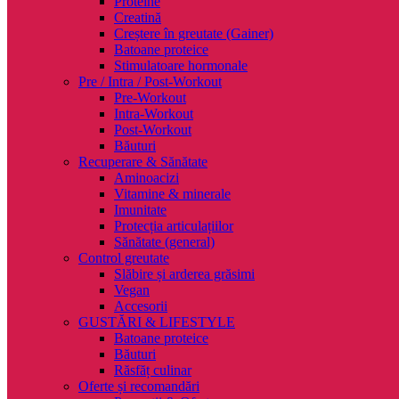
Proteine
Creatină
Creștere în greutate (Gainer)
Batoane proteice
Stimulatoare hormonale
Pre / Intra / Post-Workout
Pre-Workout
Intra-Workout
Post-Workout
Băuturi
Recuperare & Sănătate
Aminoacizi
Vitamine & minerale
Imunitate
Protecția articulațiilor
Sănătate (general)
Control greutate
Slăbire și arderea grăsimi
Vegan
Accesorii
GUSTĂRI & LIFESTYLE
Batoane proteice
Băuturi
Răsfăț culinar
Oferte și recomandări