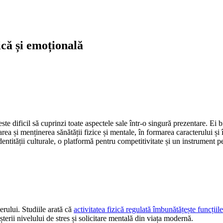
că și emoțională
te dificil să cuprinzi toate aspectele sale într-o singură prezentare. Ei bi
 și menținerea sănătății fizice și mentale, în formarea caracterului și în 
identității culturale, o platformă pentru competitivitate și un instrument 
erului. Studiile arată că
activitatea fizică regulată îmbunătățește funcțiil
terii nivelului de stres și solicitare mentală din viața modernă.