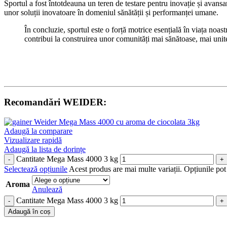
Sportul a fost întotdeauna un teren de testare pentru inovație și avansa
unor soluții inovatoare în domeniul sănătății și performanței umane.
În concluzie, sportul este o forță motrice esențială în viața noas
contribui la construirea unor comunități mai sănătoase, mai unite
Recomandări WEIDER:
Adaugă la comparare
Vizualizare rapidă
Adaugă la lista de dorințe
Cantitate Mega Mass 4000 3 kg
Selectează opțiunile
Acest produs are mai multe variații. Opțiunile pot 
Aroma
Anulează
Cantitate Mega Mass 4000 3 kg
Adaugă în coș