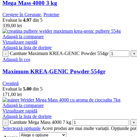
Mega Mass 4000 3 kg
Creștere în Greutate
,
Proteine
Evaluat la
4.97
din 5
339,00
lei
Adaugă la comparare
Vizualizare rapidă
Adaugă la lista de dorințe
Cantitate Maximum KREA-GENIC Powder 554gr
Adaugă în coș
Maximum KREA-GENIC Powder 554gr
Creatină
Evaluat la
5.00
din 5
171,00
lei
Adaugă la comparare
Vizualizare rapidă
Adaugă la lista de dorințe
Cantitate Mega Mass 4000 7 kg
Selectează opțiunile
Acest produs are mai multe variații. Opțiunile pot 