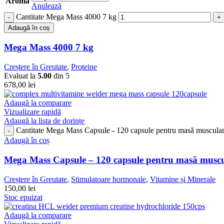
Aroma
Anulează
Cantitate Mega Mass 4000 7 kg
Adaugă în coș
Mega Mass 4000 7 kg
Creștere în Greutate
,
Proteine
Evaluat la
5.00
din 5
678,00
lei
Adaugă la comparare
Vizualizare rapidă
Adaugă la lista de dorințe
Cantitate Mega Mass Capsule - 120 capsule pentru masă muscula
Adaugă în coș
Mega Mass Capsule – 120 capsule pentru masă musc
Creștere în Greutate
,
Stimulatoare hormonale
,
Vitamine și Minerale
150,00
lei
Stoc epuizat
Adaugă la comparare