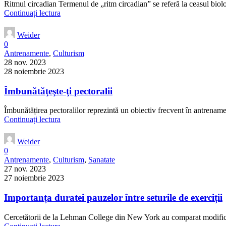
Ritmul circadian Termenul de „ritm circadian” se referă la ceasul biolo
Continuați lectura
Weider
0
Antrenamente
,
Culturism
28 nov. 2023
28 noiembrie 2023
Îmbunătăţeşte-ţi pectoralii
Îmbunătățirea pectoralilor reprezintă un obiectiv frecvent în antrenament
Continuați lectura
Weider
0
Antrenamente
,
Culturism
,
Sanatate
27 nov. 2023
27 noiembrie 2023
Importanța duratei pauzelor între seturile de exerciții
Cercetătorii de la Lehman College din New York au comparat modificări