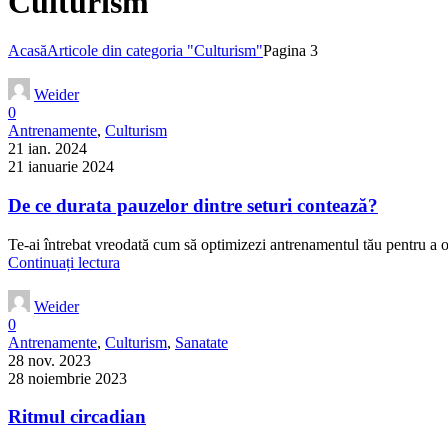
Culturism
Acasă
Articole din categoria "Culturism"
Pagina 3
Weider
0
Antrenamente
,
Culturism
21 ian. 2024
21 ianuarie 2024
De ce durata pauzelor dintre seturi contează?
Te-ai întrebat vreodată cum să optimizezi antrenamentul tău pentru a o
Continuați lectura
Weider
0
Antrenamente
,
Culturism
,
Sanatate
28 nov. 2023
28 noiembrie 2023
Ritmul circadian