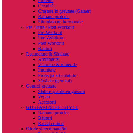
Proteine
Creatină
Creștere în greutate (Gainer)
Batoane proteice
Stimulatoare hormonale
Pre / Intra / Post-Workout
Pre-Workout
Intra-Workout
Post-Workout
Băuturi
Recuperare & Sănătate
Aminoacizi
Vitamine & minerale
Imunitate
Protecția articulațiilor
Sănătate (general)
Control greutate
Slăbire și arderea grăsimi
Vegan
Accesorii
GUSTĂRI & LIFESTYLE
Batoane proteice
Băuturi
Răsfăț culinar
Oferte și recomandări