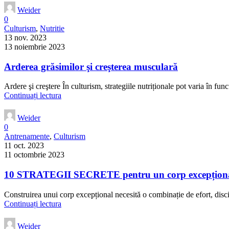
Weider
0
Culturism
,
Nutritie
13 nov. 2023
13 noiembrie 2023
Arderea grăsimilor şi creşterea musculară
Ardere şi creştere În culturism, strategiile nutriționale pot varia în func
Continuați lectura
Weider
0
Antrenamente
,
Culturism
11 oct. 2023
11 octombrie 2023
10 STRATEGII SECRETE pentru un corp excepțion
Construirea unui corp excepțional necesită o combinație de efort, dis
Continuați lectura
Weider