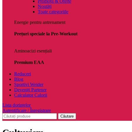
Promoții & Oferte
Noutăți
Toate categoriile
Energie pentru antrenament
Prețuri speciale la Pre-Workout
Aminoacizi esențiali
Premium EAA
Reduceri
Blog
Sportivi Weider
Deveniți Partener
Calculator Calorii
Lista dorințelor
Autentificare / Înregistrare
Căutare