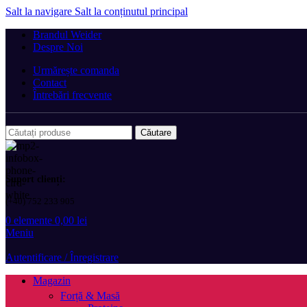
Salt la navigare
Salt la conținutul principal
Brandul Weider
Despre Noi
Urmărește comanda
Contact
Întrebări frecvente
Căutare
Suport clienți:
(+40) 752 233 905
0
elemente
0,00
lei
Meniu
Autentificare / Înregistrare
Magazin
Forță & Masă