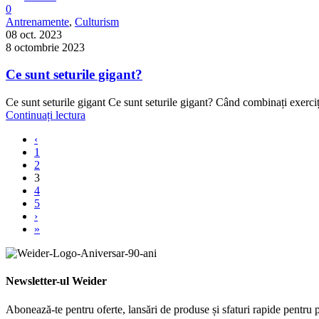
0
Antrenamente
,
Culturism
08 oct. 2023
8 octombrie 2023
Ce sunt seturile gigant?
Ce sunt seturile gigant Ce sunt seturile gigant? Când combinați exerciți
Continuați lectura
‹
1
2
3
4
5
›
»
Newsletter-ul Weider
Abonează-te pentru oferte, lansări de produse și sfaturi rapide pentru p