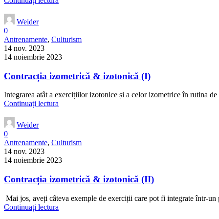
Continuați lectura
Weider
0
Antrenamente
,
Culturism
14 nov. 2023
14 noiembrie 2023
Contracția izometrică & izotonică (I)
Integrarea atât a exercițiilor izotonice și a celor izometrice în rutina 
Continuați lectura
Weider
0
Antrenamente
,
Culturism
14 nov. 2023
14 noiembrie 2023
Contracția izometrică & izotonică (II)
Mai jos, aveți câteva exemple de exerciții care pot fi integrate într-
Continuați lectura