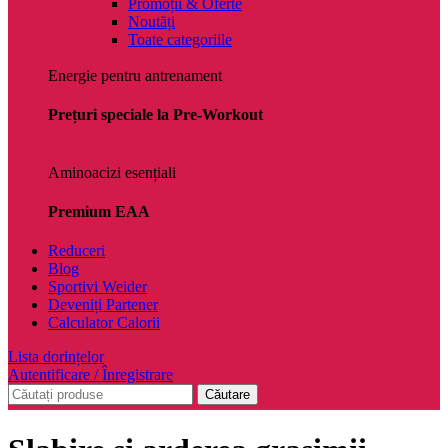
Promoții & Oferte
Noutăți
Toate categoriile
Energie pentru antrenament
Prețuri speciale la Pre-Workout
Aminoacizi esențiali
Premium EAA
Reduceri
Blog
Sportivi Weider
Deveniți Partener
Calculator Calorii
Lista dorințelor
Autentificare / Înregistrare
Căutare