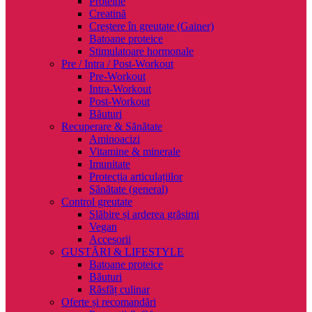
Proteine
Creatină
Creștere în greutate (Gainer)
Batoane proteice
Stimulatoare hormonale
Pre / Intra / Post-Workout
Pre-Workout
Intra-Workout
Post-Workout
Băuturi
Recuperare & Sănătate
Aminoacizi
Vitamine & minerale
Imunitate
Protecția articulațiilor
Sănătate (general)
Control greutate
Slăbire și arderea grăsimi
Vegan
Accesorii
GUSTĂRI & LIFESTYLE
Batoane proteice
Băuturi
Răsfăț culinar
Oferte și recomandări