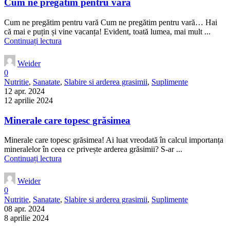
Cum ne pregătim pentru vară
Cum ne pregătim pentru vară Cum ne pregătim pentru vară… Hai
că mai e puțin și vine vacanța! Evident, toată lumea, mai mult ...
Continuați lectura
Weider
0
Nutritie
,
Sanatate
,
Slabire si arderea grasimii
,
Suplimente
12 apr. 2024
12 aprilie 2024
Minerale care topesc grăsimea
Minerale care topesc grăsimea! Ai luat vreodată în calcul importanța
mineralelor în ceea ce privește arderea grăsimii? S-ar ...
Continuați lectura
Weider
0
Nutritie
,
Sanatate
,
Slabire si arderea grasimii
,
Suplimente
08 apr. 2024
8 aprilie 2024