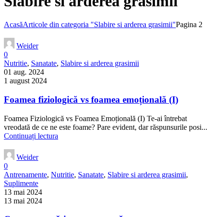
Slabire si arderea grasimii
Acasă
Articole din categoria "Slabire si arderea grasimii"
Pagina 2
Weider
0
Nutritie
,
Sanatate
,
Slabire si arderea grasimii
01 aug. 2024
1 august 2024
Foamea fiziologică vs foamea emoțională (I)
Foamea Fiziologică vs Foamea Emoțională (I) Te-ai întrebat
vreodată de ce ne este foame? Pare evident, dar răspunsurile posi...
Continuați lectura
Weider
0
Antrenamente
,
Nutritie
,
Sanatate
,
Slabire si arderea grasimii
,
Suplimente
13 mai 2024
13 mai 2024