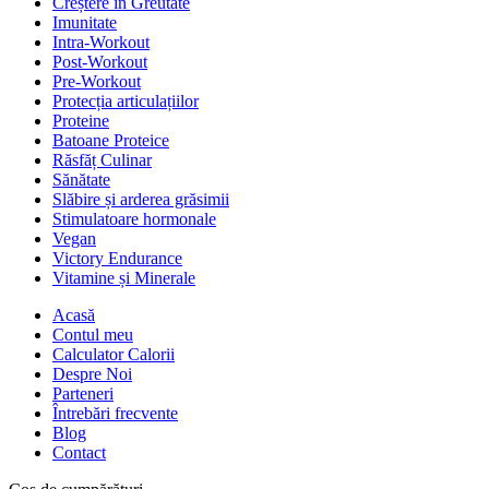
Creștere în Greutate
Imunitate
Intra-Workout
Post-Workout
Pre-Workout
Protecția articulațiilor
Proteine
Batoane Proteice
Răsfăț Culinar
Sănătate
Slăbire și arderea grăsimii
Stimulatoare hormonale
Vegan
Victory Endurance
Vitamine și Minerale
Acasă
Contul meu
Calculator Calorii
Despre Noi
Parteneri
Întrebări frecvente
Blog
Contact