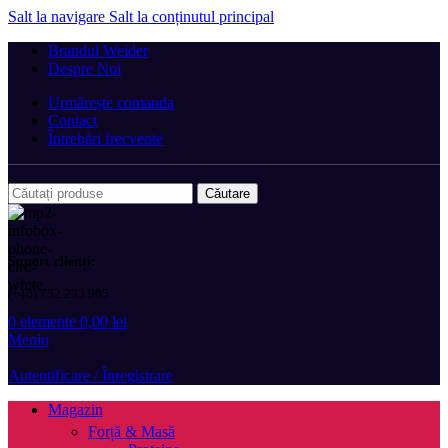
Salt la navigare
Salt la conținutul principal
Brandul Weider
Despre Noi
Urmărește comanda
Contact
Întrebări frecvente
Căutare
Suport clienți:
(+40) 752 233 905
0
elemente
0,00
lei
Meniu
Autentificare / Înregistrare
Magazin
Forță & Masă