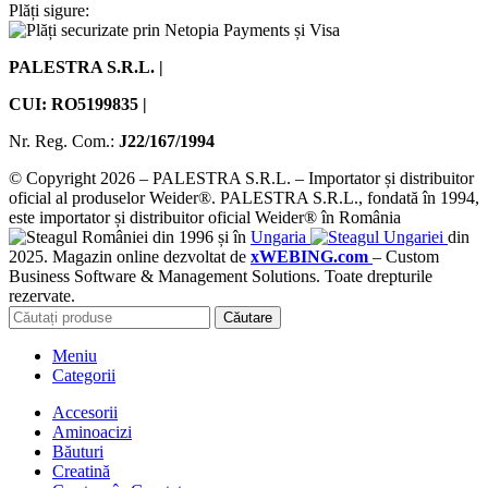
Plăți sigure:
PALESTRA S.R.L. |
CUI: RO5199835 |
Nr. Reg. Com.:
J22/167/1994
© Copyright 2026 – PALESTRA S.R.L. – Importator și distribuitor
oficial al produselor Weider®. PALESTRA S.R.L., fondată în 1994,
este importator și distribuitor oficial Weider® în România
din 1996 și în
Ungaria
din
2025. Magazin online dezvoltat de
xWEBING.com
– Custom
Business Software & Management Solutions. Toate drepturile
rezervate.
Căutare
Meniu
Categorii
Accesorii
Aminoacizi
Băuturi
Creatină