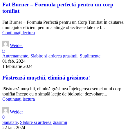
Fat Burner – Formula perfectă pentru un corp
tonifiat
Fat Burner – Formula Perfectă pentru un Corp Tonifiat În căutarea
unui ajutor eficient pentru a atinge obiectivele tale de f...
Continuați lectura
Weider
0
Antrenamente
,
Slabire si arderea grasimii
,
Suplimente
01 feb. 2024
1 februarie 2024
Păstrează mușchii, elimină grăsimea!
Păstrează mușchii, elimină grăsimea Înțelegerea esenței unui corp
tonifiat începe cu o simplă lecție de biologie: dezvoltare...
Continuați lectura
Weider
0
Sanatate
,
Slabire si arderea grasimii
22 ian. 2024