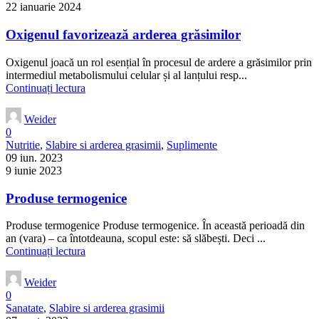
22 ianuarie 2024
Oxigenul favorizează arderea grăsimilor
Oxigenul joacă un rol esențial în procesul de ardere a grăsimilor prin
intermediul metabolismului celular și al lanțului resp...
Continuați lectura
Weider
0
Nutritie
,
Slabire si arderea grasimii
,
Suplimente
09 iun. 2023
9 iunie 2023
Produse termogenice
Produse termogenice Produse termogenice. În această perioadă din
an (vara) – ca întotdeauna, scopul este: să slăbești. Deci ...
Continuați lectura
Weider
0
Sanatate
,
Slabire si arderea grasimii