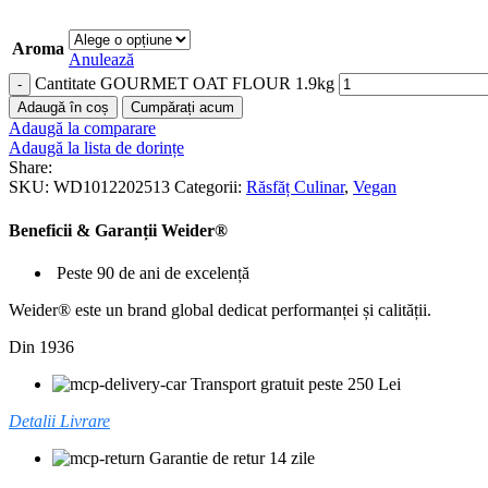
Aroma
Anulează
Cantitate GOURMET OAT FLOUR 1.9kg
Adaugă în coș
Cumpărați acum
Adaugă la comparare
Adaugă la lista de dorințe
Share:
SKU:
WD1012202513
Categorii:
Răsfăț Culinar
,
Vegan
Beneficii & Garanții Weider®
Peste 90 de ani de excelență
Weider® este un brand global dedicat performanței și calității.
Din 1936
Transport gratuit peste 250 Lei
Detalii Livrare
Garantie de retur 14 zile