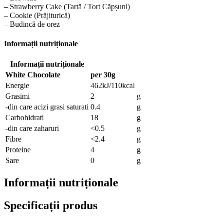
– Strawberry Cake (Tartă / Tort Căpșuni)
– Cookie (Prăjiturică)
– Budincă de orez
Informații nutriționale
Informații nutriționale
White Chocolate
per 30g
Energie
462kJ/110kcal
Grasimi
2
g
-din care acizi grasi saturati
0.4
g
Carbohidrati
18
g
-din care zaharuri
<0.5
g
Fibre
<2.4
g
Proteine
4
g
Sare
0
g
Informații nutriționale
Specificații produs