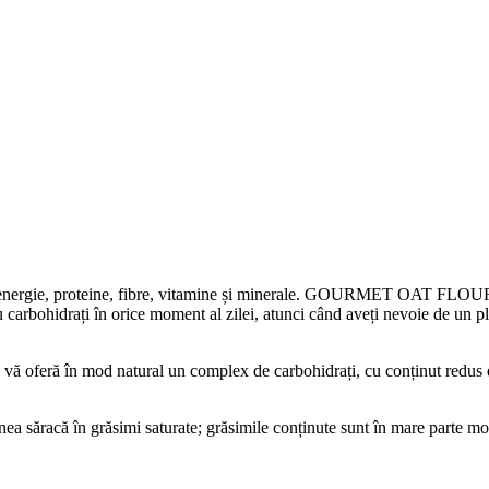
ră energie, proteine, fibre, vitamine și minerale. GOURMET OAT FLOUR e
u carbohidrați în orice moment al zilei, atunci când aveți nevoie de un pl
vă oferă în mod natural un complex de carbohidrați, cu conținut redus de 
 săracă în grăsimi saturate; grăsimile conținute sunt în mare parte mono