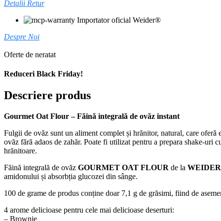
Detalii Retur
Importator oficial Weider®
Despre Noi
Oferte de neratat
Reduceri Black Friday!
Descriere produs
Gourmet Oat Flour – Făină integrală de ovăz instant
Fulgii de ovăz sunt un aliment complet și hrănitor, natural, care ofe
ovăz fără adaos de zahăr. Poate fi utilizat pentru a prepara shake-uri c
hrănitoare.
Făină integrală de ovăz
GOURMET OAT FLOUR
de la
WEIDER
amidonului și absorbția glucozei din sânge.
100 de grame de produs conține doar 7,1 g de grăsimi, fiind de asemenea
4 arome delicioase pentru cele mai delicioase deserturi:
– Brownie