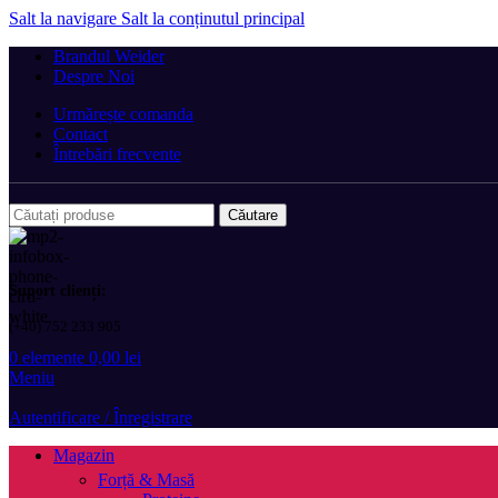
Salt la navigare
Salt la conținutul principal
Brandul Weider
Despre Noi
Urmărește comanda
Contact
Întrebări frecvente
Căutare
Suport clienți:
(+40) 752 233 905
0
elemente
0,00
lei
Meniu
Autentificare / Înregistrare
Magazin
Forță & Masă