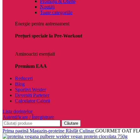
Promoții & Oferte
Noutăți
Toate categoriile
Energie pentru antrenament
Prețuri speciale la Pre-Workout
Aminoacizi esențiali
Premium EAA
Reduceri
Blog
Sportivi Weider
Deveniți Partener
Calculator Calorii
Lista dorințelor
Autentificare / Înregistrare
Căutare
Prima pagină
Magazin-proteine
Răsfăț Culinar
GOURMET OAT FLO