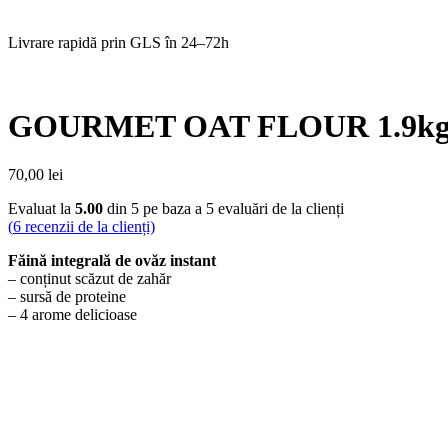
Livrare rapidă prin GLS în 24–72h
GOURMET OAT FLOUR 1.9k
70,00
lei
Evaluat la
5.00
din 5 pe baza a
5
evaluări de la clienți
(
6
recenzii de la clienți)
Făină integrală de ovăz instant
– conținut scăzut de zahăr
– sursă de proteine
– 4 arome delicioase