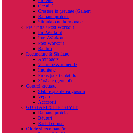
Proteine
Creatină
Creștere în greutate (Gainer)
Batoane proteice
Stimulatoare hormonale
Pre / Intra / Post-Workout
Pre-Workout
Intra-Workout
Post-Workout
Băuturi
Recuperare & Sănătate
Aminoacizi
Vitamine & minerale
Imunitate
Protecția articulațiilor
Sănătate (general)
Control greutate
Slăbire și arderea grăsimi
Vegan
Accesorii
GUSTĂRI & LIFESTYLE
Batoane proteice
Băuturi
Răsfăț culinar
Oferte și recomandări