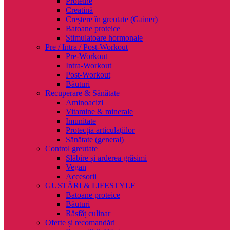
Proteine
Creatină
Creștere în greutate (Gainer)
Batoane proteice
Stimulatoare hormonale
Pre / Intra / Post-Workout
Pre-Workout
Intra-Workout
Post-Workout
Băuturi
Recuperare & Sănătate
Aminoacizi
Vitamine & minerale
Imunitate
Protecția articulațiilor
Sănătate (general)
Control greutate
Slăbire și arderea grăsimi
Vegan
Accesorii
GUSTĂRI & LIFESTYLE
Batoane proteice
Băuturi
Răsfăț culinar
Oferte și recomandări