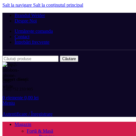
Salt la navigare
Salt la conținutul principal
Brandul Weider
Despre Noi
Urmărește comanda
Contact
Întrebări frecvente
Căutare
Suport clienți:
(+40) 752 233 905
0
elemente
0,00
lei
Meniu
Autentificare / Înregistrare
Magazin
Forță & Masă