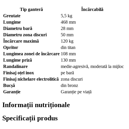
Tip ganter
ă
Încărcabilă
Greutate
5,5 kg
Lungime
468 mm
Diametru bară
28 mm
Diametru zona discuri
50 mm
Încărcare maximă
120 kg
Opritor
din titan
Lungimea zonei de încărcare
108 mm
Lungime priză
130 mm
Randalinare
medie-agresivă, moderată la mijloc
Finisaj oțel inox
pe bară
Finisaj nichelare electrolitică
zona discuri
Bucșă
din bronz
Garanție
Garanție pe viață
Informații nutriționale
Specificații produs