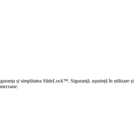
uranța și simplitatea SlideLock™. Siguranță, ușurință în utilizare și
lunecoase.