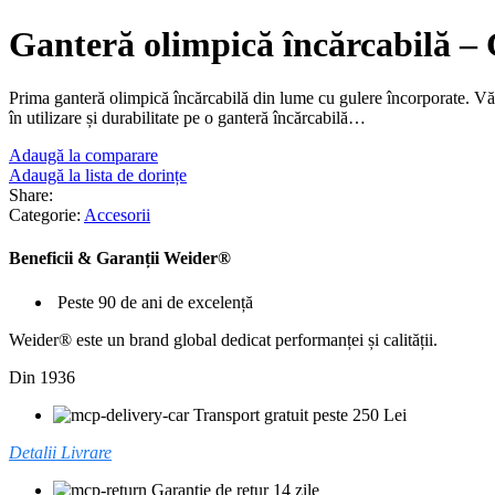
Ganteră olimpică încărcabilă 
Prima ganteră olimpică încărcabilă din lume cu gulere încorporate. Vă 
în utilizare și durabilitate pe o ganteră încărcabilă…
Adaugă la comparare
Adaugă la lista de dorințe
Share:
Categorie:
Accesorii
Beneficii & Garanții Weider®
Peste 90 de ani de excelență
Weider® este un brand global dedicat performanței și calității.
Din 1936
Transport gratuit peste 250 Lei
Detalii Livrare
Garantie de retur 14 zile