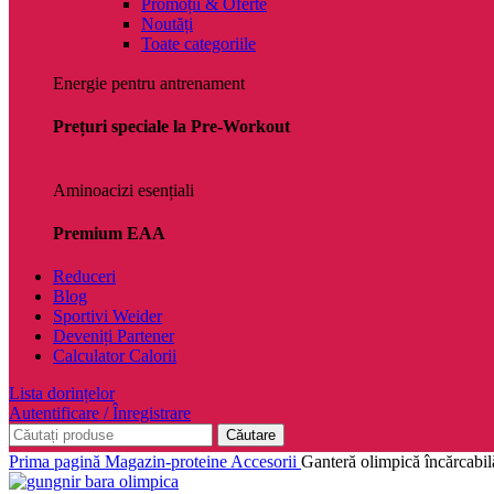
Promoții & Oferte
Noutăți
Toate categoriile
Energie pentru antrenament
Prețuri speciale la Pre-Workout
Aminoacizi esențiali
Premium EAA
Reduceri
Blog
Sportivi Weider
Deveniți Partener
Calculator Calorii
Lista dorințelor
Autentificare / Înregistrare
Căutare
Prima pagină
Magazin-proteine
Accesorii
Ganteră olimpică încărcabi