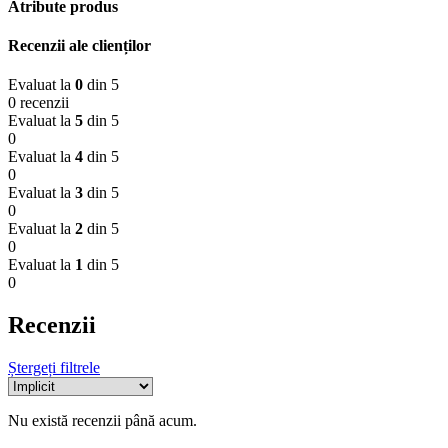
Atribute produs
Recenzii ale clienților
Evaluat la
0
din 5
0 recenzii
Evaluat la
5
din 5
0
Evaluat la
4
din 5
0
Evaluat la
3
din 5
0
Evaluat la
2
din 5
0
Evaluat la
1
din 5
0
Recenzii
Ștergeți filtrele
Nu există recenzii până acum.