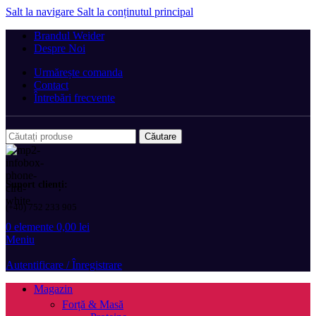
Salt la navigare
Salt la conținutul principal
Brandul Weider
Despre Noi
Urmărește comanda
Contact
Întrebări frecvente
Căutare
Suport clienți:
(+40) 752 233 905
0
elemente
0,00
lei
Meniu
Autentificare / Înregistrare
Magazin
Forță & Masă