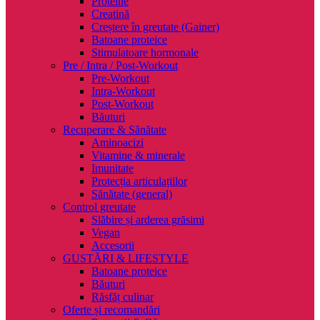
Proteine
Creatină
Creștere în greutate (Gainer)
Batoane proteice
Stimulatoare hormonale
Pre / Intra / Post-Workout
Pre-Workout
Intra-Workout
Post-Workout
Băuturi
Recuperare & Sănătate
Aminoacizi
Vitamine & minerale
Imunitate
Protecția articulațiilor
Sănătate (general)
Control greutate
Slăbire și arderea grăsimi
Vegan
Accesorii
GUSTĂRI & LIFESTYLE
Batoane proteice
Băuturi
Răsfăț culinar
Oferte și recomandări