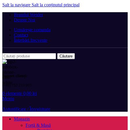
Salt la navigare
Salt la conținutul principal
Brandul Weider
Despre Noi
Urmărește comanda
Contact
Întrebări frecvente
Căutare
Suport clienți:
(+40) 752 233 905
0
elemente
0,00
lei
Meniu
Autentificare / Înregistrare
Magazin
Forță & Masă