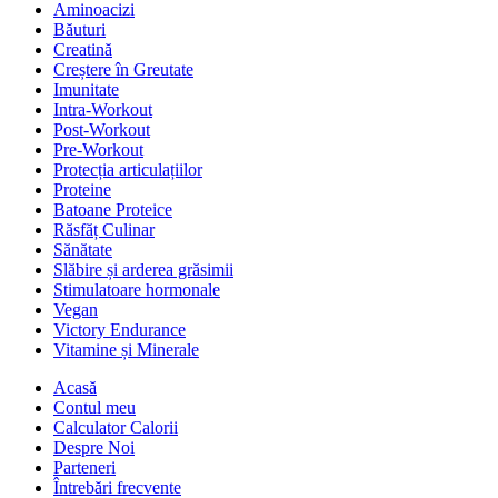
Aminoacizi
Băuturi
Creatină
Creștere în Greutate
Imunitate
Intra-Workout
Post-Workout
Pre-Workout
Protecția articulațiilor
Proteine
Batoane Proteice
Răsfăț Culinar
Sănătate
Slăbire și arderea grăsimii
Stimulatoare hormonale
Vegan
Victory Endurance
Vitamine și Minerale
Acasă
Contul meu
Calculator Calorii
Despre Noi
Parteneri
Întrebări frecvente