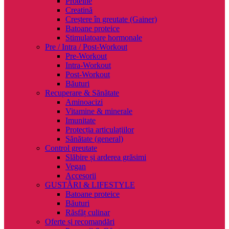
Proteine
Creatină
Creștere în greutate (Gainer)
Batoane proteice
Stimulatoare hormonale
Pre / Intra / Post-Workout
Pre-Workout
Intra-Workout
Post-Workout
Băuturi
Recuperare & Sănătate
Aminoacizi
Vitamine & minerale
Imunitate
Protecția articulațiilor
Sănătate (general)
Control greutate
Slăbire și arderea grăsimi
Vegan
Accesorii
GUSTĂRI & LIFESTYLE
Batoane proteice
Băuturi
Răsfăț culinar
Oferte și recomandări