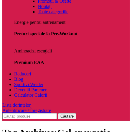
Promoții & Oferte
Noutăți
Toate categoriile
Energie pentru antrenament
Prețuri speciale la Pre-Workout
Aminoacizi esențiali
Premium EAA
Reduceri
Blog
Sportivi Weider
Deveniți Partener
Calculator Calorii
Lista dorințelor
Autentificare / Înregistrare
Căutare