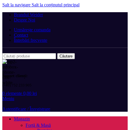
Salt la navigare
Salt la conținutul principal
Brandul Weider
Despre Noi
Urmărește comanda
Contact
Întrebări frecvente
Căutare
Suport clienți:
(+40) 752 233 905
0
elemente
0,00
lei
Meniu
Autentificare / Înregistrare
Magazin
Forță & Masă