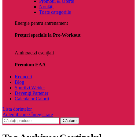
Promoții & Oferte
Noutăți
Toate categoriile
Energie pentru antrenament
Prețuri speciale la Pre-Workout
Aminoacizi esențiali
Premium EAA
Reduceri
Blog
Sportivi Weider
Deveniți Partener
Calculator Calorii
Lista dorințelor
Autentificare / Înregistrare
Căutare