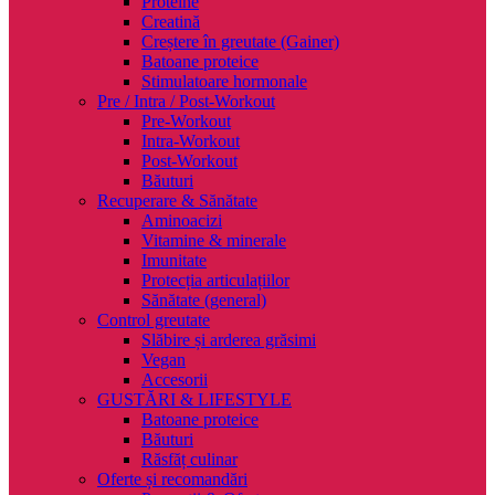
Proteine
Creatină
Creștere în greutate (Gainer)
Batoane proteice
Stimulatoare hormonale
Pre / Intra / Post-Workout
Pre-Workout
Intra-Workout
Post-Workout
Băuturi
Recuperare & Sănătate
Aminoacizi
Vitamine & minerale
Imunitate
Protecția articulațiilor
Sănătate (general)
Control greutate
Slăbire și arderea grăsimi
Vegan
Accesorii
GUSTĂRI & LIFESTYLE
Batoane proteice
Băuturi
Răsfăț culinar
Oferte și recomandări