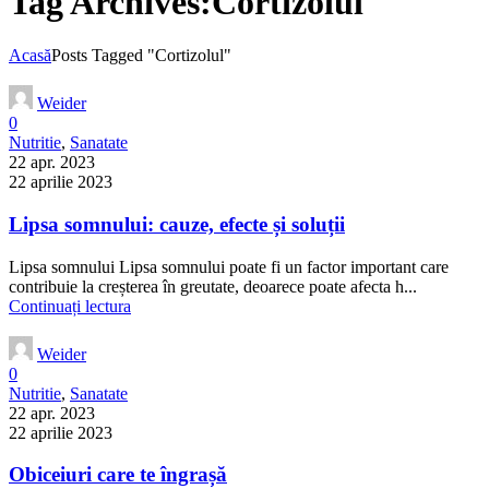
Tag Archives:Cortizolul
Acasă
Posts Tagged "Cortizolul"
Weider
0
Nutritie
,
Sanatate
22 apr. 2023
22 aprilie 2023
Lipsa somnului: cauze, efecte și soluții
Lipsa somnului Lipsa somnului poate fi un factor important care
contribuie la creșterea în greutate, deoarece poate afecta h...
Continuați lectura
Weider
0
Nutritie
,
Sanatate
22 apr. 2023
22 aprilie 2023
Obiceiuri care te îngrașă