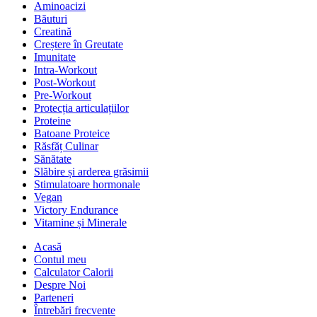
Aminoacizi
Băuturi
Creatină
Creștere în Greutate
Imunitate
Intra-Workout
Post-Workout
Pre-Workout
Protecția articulațiilor
Proteine
Batoane Proteice
Răsfăț Culinar
Sănătate
Slăbire și arderea grăsimii
Stimulatoare hormonale
Vegan
Victory Endurance
Vitamine și Minerale
Acasă
Contul meu
Calculator Calorii
Despre Noi
Parteneri
Întrebări frecvente