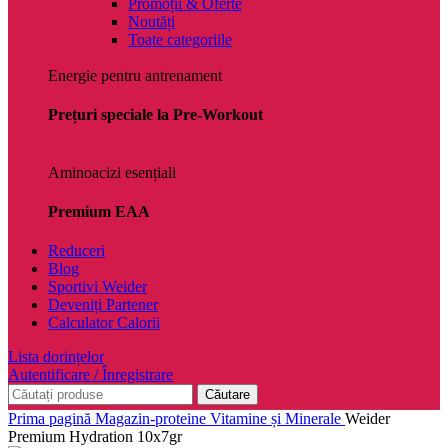
Promoții & Oferte
Noutăți
Toate categoriile
Energie pentru antrenament
Prețuri speciale la Pre-Workout
Aminoacizi esențiali
Premium EAA
Reduceri
Blog
Sportivi Weider
Deveniți Partener
Calculator Calorii
Lista dorințelor
Autentificare / Înregistrare
Căutare
Prima pagină
Magazin-proteine
Vitamine și Minerale
Weider
Premium Hydration 10x7gr