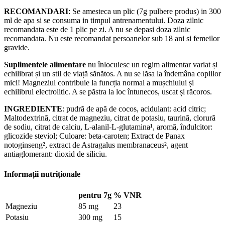
RECOMANDARI
: Se amesteca un plic (7g pulbere produs) in 300
ml de apa si se consuma in timpul antrenamentului. Doza zilnic
recomandata este de 1 plic pe zi. A nu se depasi doza zilnic
recomandata. Nu este recomandat persoanelor sub 18 ani si femeilor
gravide.
Suplimentele alimentare
nu înlocuiesc un regim alimentar variat și
echilibrat și un stil de viață sănătos. A nu se lăsa la îndemâna copiilor
mici! Magneziul contribuie la funcția normal a mușchiului și
echilibrul electrolitic. A se păstra la loc întunecos, uscat și răcoros.
INGREDIENTE
: pudră de apă de cocos, acidulant: acid citric;
Maltodextrină, citrat de magneziu, citrat de potasiu, taurină, clorură
de sodiu, citrat de calciu, L-alanil-L-glutamina¹, aromă, îndulcitor:
glicozide steviol; Culoare: beta-caroten; Extract de Panax
notoginseng², extract de Astragalus membranaceus², agent
antiaglomerant: dioxid de siliciu.
Informații nutriționale
pentru 7g
% VNR
Magneziu
85 mg
23
Potasiu
300 mg
15