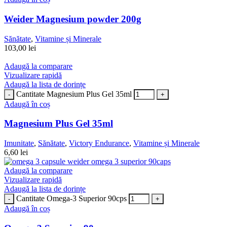
Weider Magnesium powder 200g
Sănătate
,
Vitamine și Minerale
103,00
lei
Adaugă la comparare
Vizualizare rapidă
Adaugă la lista de dorințe
Cantitate Magnesium Plus Gel 35ml
Adaugă în coș
Magnesium Plus Gel 35ml
Imunitate
,
Sănătate
,
Victory Endurance
,
Vitamine și Minerale
6,60
lei
Adaugă la comparare
Vizualizare rapidă
Adaugă la lista de dorințe
Cantitate Omega-3 Superior 90cps
Adaugă în coș