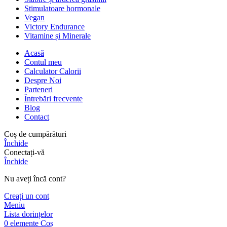
Stimulatoare hormonale
Vegan
Victory Endurance
Vitamine și Minerale
Acasă
Contul meu
Calculator Calorii
Despre Noi
Parteneri
Întrebări frecvente
Blog
Contact
Coș de cumpărături
Închide
Conectați-vă
Închide
Nu aveți încă cont?
Creați un cont
Meniu
Lista dorințelor
0
elemente
Coș