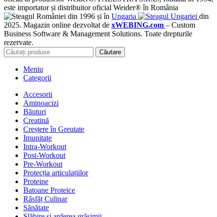
este importator și distribuitor oficial Weider® în România
din 1996 și în
Ungaria
din
2025. Magazin online dezvoltat de
xWEBING.com
– Custom
Business Software & Management Solutions. Toate drepturile
rezervate.
Căutare
Meniu
Categorii
Accesorii
Aminoacizi
Băuturi
Creatină
Creștere în Greutate
Imunitate
Intra-Workout
Post-Workout
Pre-Workout
Protecția articulațiilor
Proteine
Batoane Proteice
Răsfăț Culinar
Sănătate
Slăbire și arderea grăsimii