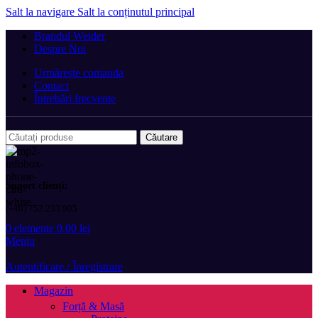
Salt la navigare
Salt la conținutul principal
Brandul Weider
Despre Noi
Urmărește comanda
Contact
Întrebări frecvente
Căutare
Suport clienți:
(+40) 752 233 905
0
elemente
0,00
lei
Meniu
Autentificare / Înregistrare
Magazin
Forță & Masă