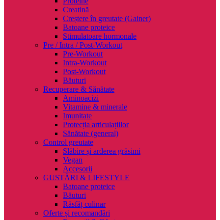
Proteine
Creatină
Creștere în greutate (Gainer)
Batoane proteice
Stimulatoare hormonale
Pre / Intra / Post-Workout
Pre-Workout
Intra-Workout
Post-Workout
Băuturi
Recuperare & Sănătate
Aminoacizi
Vitamine & minerale
Imunitate
Protecția articulațiilor
Sănătate (general)
Control greutate
Slăbire și arderea grăsimi
Vegan
Accesorii
GUSTĂRI & LIFESTYLE
Batoane proteice
Băuturi
Răsfăț culinar
Oferte și recomandări