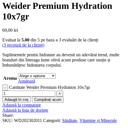
Weider Premium Hydration
10x7gr
69,00
lei
Evaluat la
5.00
din 5 pe baza a
3
evaluări de la clienți
(
3
recenzii de la clienți)
Suplimentele pentru hidratare au devenit un adevărat trend, multe
branduri din întreaga lume oferă acum produse care susțin și
îmbunătățesc hidratarea corpului.
Aroma
Anulează
Cantitate Weider Premium Hydration 10x7gr
Adaugă în coș
Cumpărați acum
Adaugă la comparare
Adaugă la lista de dorințe
Share:
SKU:
WD202302011
Categorii:
Sănătate
,
Vitamine și Minerale