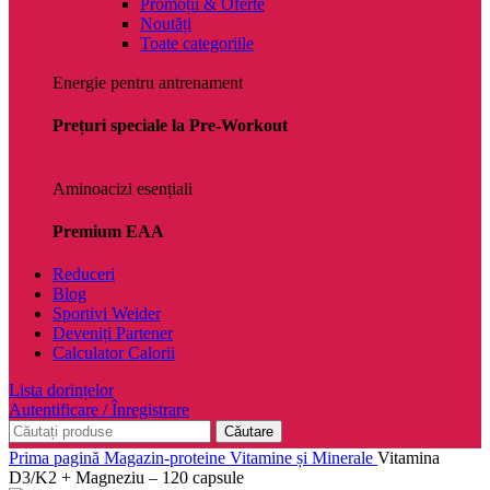
Promoții & Oferte
Noutăți
Toate categoriile
Energie pentru antrenament
Prețuri speciale la Pre-Workout
Aminoacizi esențiali
Premium EAA
Reduceri
Blog
Sportivi Weider
Deveniți Partener
Calculator Calorii
Lista dorințelor
Autentificare / Înregistrare
Căutare
Prima pagină
Magazin-proteine
Vitamine și Minerale
Vitamina
D3/K2 + Magneziu – 120 capsule