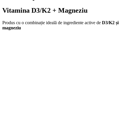
Vitamina D3/K2 + Magneziu
Produs cu o combinație ideală de ingrediente active de
D3/K2 și
magneziu
O singură capsulă pe zi!
capsule vegane cu doză mare de vitamina
D3
și vitamina
K2
Magneziul
este un mineral esențial care joaca un rol important în
diverse procese biologice, cum ar fi:
menținerea sănătății oaselor și dinților
transmiterea impulsurilor nervoase și sinteza proteinelor.
Vitamina K2
poate fi obținută din uleiul de nucă de cocos, untul de
cacao, ouăle, produsele lactate fermentate și carnea de curcan. De
asemenea, poate fi luată ca supliment alimentar sub forma de capsulă
sau tabletă.
Există mai multe forme de vitamina K2, cele mai cunoscute fiind
MK-4 și MK-7.