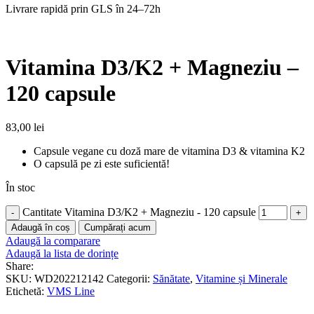
Livrare rapidă prin GLS în 24–72h
Vitamina D3/K2 + Magneziu –
120 capsule
83,00
lei
Capsule vegane cu doză mare de vitamina D3 & vitamina K2
O capsulă pe zi este suficientă!
În stoc
Cantitate Vitamina D3/K2 + Magneziu - 120 capsule
Adaugă în coș
Cumpărați acum
Adaugă la comparare
Adaugă la lista de dorințe
Share:
SKU:
WD202212142
Categorii:
Sănătate
,
Vitamine și Minerale
Etichetă:
VMS Line