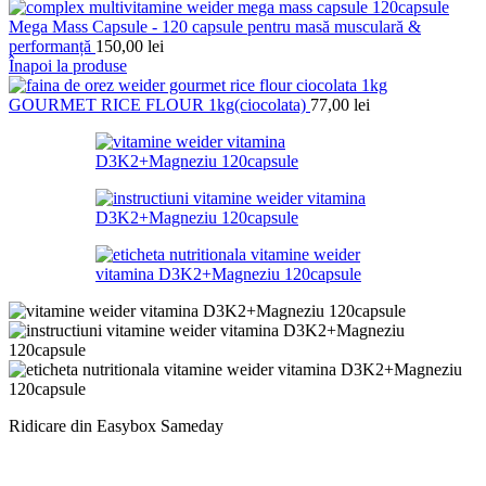
Mega Mass Capsule - 120 capsule pentru masă musculară &
performanță
150,00
lei
Înapoi la produse
GOURMET RICE FLOUR 1kg(ciocolata)
77,00
lei
Ridicare din Easybox Sameday