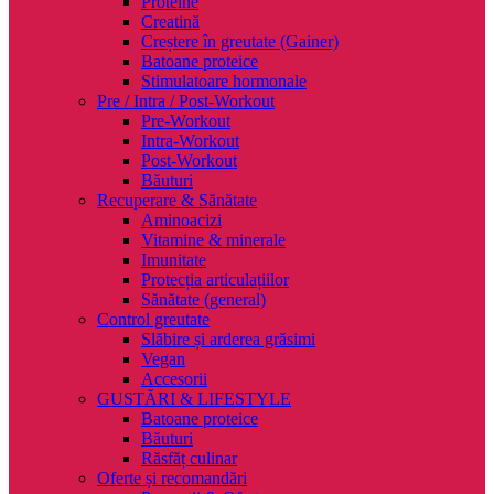
Proteine
Creatină
Creștere în greutate (Gainer)
Batoane proteice
Stimulatoare hormonale
Pre / Intra / Post-Workout
Pre-Workout
Intra-Workout
Post-Workout
Băuturi
Recuperare & Sănătate
Aminoacizi
Vitamine & minerale
Imunitate
Protecția articulațiilor
Sănătate (general)
Control greutate
Slăbire și arderea grăsimi
Vegan
Accesorii
GUSTĂRI & LIFESTYLE
Batoane proteice
Băuturi
Răsfăț culinar
Oferte și recomandări