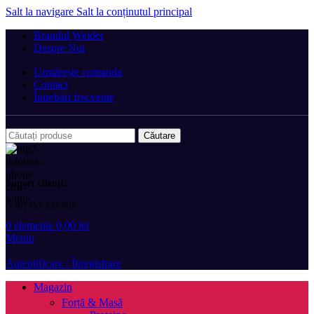
Salt la navigare
Salt la conținutul principal
Brandul Weider
Despre Noi
Urmărește comanda
Contact
Întrebări frecvente
Căutare
Suport clienți:
(+40) 752 233 905
0
elemente
0,00
lei
Meniu
Autentificare / Înregistrare
Magazin
Forță & Masă