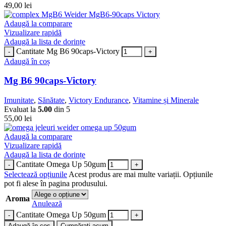
49,00
lei
Adaugă la comparare
Vizualizare rapidă
Adaugă la lista de dorințe
Cantitate Mg B6 90caps-Victory
Adaugă în coș
Mg B6 90caps-Victory
Imunitate
,
Sănătate
,
Victory Endurance
,
Vitamine și Minerale
Evaluat la
5.00
din 5
55,00
lei
Adaugă la comparare
Vizualizare rapidă
Adaugă la lista de dorințe
Cantitate Omega Up 50gum
Selectează opțiunile
Acest produs are mai multe variații. Opțiunile
pot fi alese în pagina produsului.
Aroma
Anulează
Cantitate Omega Up 50gum
Adaugă în coș
Cumpărați acum