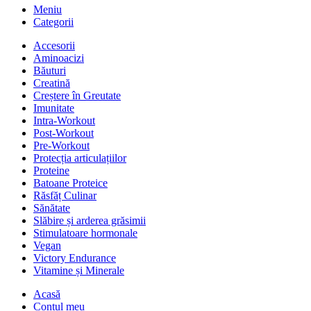
Meniu
Categorii
Accesorii
Aminoacizi
Băuturi
Creatină
Creștere în Greutate
Imunitate
Intra-Workout
Post-Workout
Pre-Workout
Protecția articulațiilor
Proteine
Batoane Proteice
Răsfăț Culinar
Sănătate
Slăbire și arderea grăsimii
Stimulatoare hormonale
Vegan
Victory Endurance
Vitamine și Minerale
Acasă
Contul meu