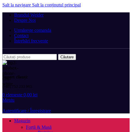
Salt la navigare
Salt la conținutul principal
Brandul Weider
Despre Noi
Urmărește comanda
Contact
Întrebări frecvente
Căutare
Suport clienți:
(+40) 752 233 905
0
elemente
0,00
lei
Meniu
Autentificare / Înregistrare
Magazin
Forță & Masă