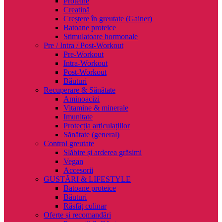
Proteine
Creatină
Creștere în greutate (Gainer)
Batoane proteice
Stimulatoare hormonale
Pre / Intra / Post-Workout
Pre-Workout
Intra-Workout
Post-Workout
Băuturi
Recuperare & Sănătate
Aminoacizi
Vitamine & minerale
Imunitate
Protecția articulațiilor
Sănătate (general)
Control greutate
Slăbire și arderea grăsimi
Vegan
Accesorii
GUSTĂRI & LIFESTYLE
Batoane proteice
Băuturi
Răsfăț culinar
Oferte și recomandări