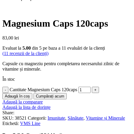
Magnesium Caps 120caps
83,00
lei
Evaluat la
5.00
din 5 pe baza a
11
evaluări de la clienți
(
11
recenzii de la clienți)
Capsule cu magneziu pentru completarea necesarului zilnic de
vitamine și minerale.
În stoc
Cantitate Magnesium Caps 120caps
Adaugă în coș
Cumpărați acum
Adaugă la comparare
Adaugă la lista de dorințe
Share:
SKU:
38521
Categorii:
Imunitate
,
Sănătate
,
Vitamine și Minerale
Etichetă:
VMS Line