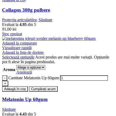
Collagen 300g pulbere
Protecția articulațiilor
,
Sănătate
Evaluat la
4.95
din 5
91,00
lei
Stoc epuizat
Adaugă la comparare
Vizualizare rapidă
Adaugă la lista de dorințe
Selectează opțiunile
Acest produs are mai multe variații. Opțiunile
pot fi alese în pagina produsului.
Aroma
Anulează
Cantitate Melatonin Up 60gum
Adaugă în coș
Cumpărați acum
Melatonin Up 60gum
Sănătate
Evaluat la
4.43
din 5