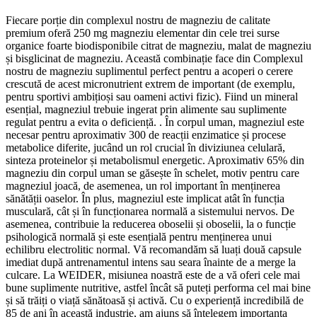
Fiecare porție din complexul nostru de magneziu de calitate
premium oferă 250 mg magneziu elementar din cele trei surse
organice foarte biodisponibile citrat de magneziu, malat de magneziu
și bisglicinat de magneziu. Această combinație face din Complexul
nostru de magneziu suplimentul perfect pentru a acoperi o cerere
crescută de acest micronutrient extrem de important (de exemplu,
pentru sportivi ambițioși sau oameni activi fizic). Fiind un mineral
esențial, magneziul trebuie ingerat prin alimente sau suplimente
regulat pentru a evita o deficiență. . În corpul uman, magneziul este
necesar pentru aproximativ 300 de reacții enzimatice și procese
metabolice diferite, jucând un rol crucial în diviziunea celulară,
sinteza proteinelor și metabolismul energetic. Aproximativ 65% din
magneziu din corpul uman se găsește în schelet, motiv pentru care
magneziul joacă, de asemenea, un rol important în menținerea
sănătății oaselor. În plus, magneziul este implicat atât în ​​funcția
musculară, cât și în funcționarea normală a sistemului nervos. De
asemenea, contribuie la reducerea oboselii și oboselii, la o funcție
psihologică normală și este esențială pentru menținerea unui
echilibru electrolitic normal. Vă recomandăm să luați două capsule
imediat după antrenamentul intens sau seara înainte de a merge la
culcare. La WEIDER, misiunea noastră este de a vă oferi cele mai
bune suplimente nutritive, astfel încât să puteți performa cel mai bine
și să trăiți o viață sănătoasă și activă. Cu o experiență incredibilă de
85 de ani în această industrie, am ajuns să înțelegem importanța