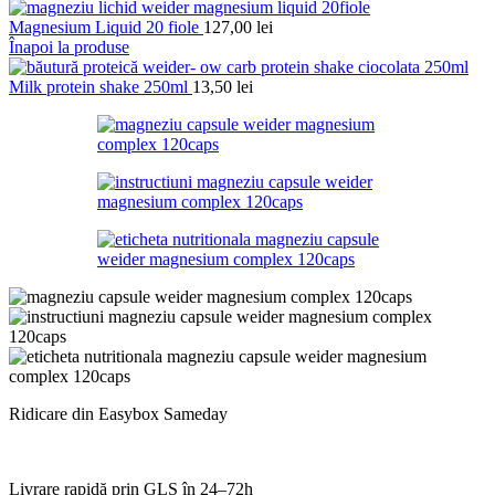
Magnesium Liquid 20 fiole
127,00
lei
Înapoi la produse
Milk protein shake 250ml
13,50
lei
Ridicare din Easybox Sameday
Livrare rapidă prin GLS în 24–72h