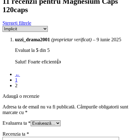
11 recenzii pentru
Magnesium Caps
120caps
Ștergeți filtrele
uzzi_drama2001
(proprietar verificat)
–
9 iunie 2025
Evaluat la
5
din 5
Salut! Foarte eficient👍
←
1
2
Adaugă o recenzie
Adresa ta de email nu va fi publicată.
Câmpurile obligatorii sunt
marcate cu
*
Evaluarea ta
*
Recenzia ta
*