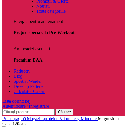
Promoții & Oferte
Noutăți
Toate categoriile
Energie pentru antrenament
Prețuri speciale la Pre-Workout
Aminoacizi esențiali
Premium EAA
Reduceri
Blog
Sportivi Weider
Deveniți Partener
Calculator Calorii
Lista dorințelor
Autentificare / Înregistrare
Căutare
Prima pagină
Magazin-proteine
Vitamine și Minerale
Magnesium
Caps 120caps