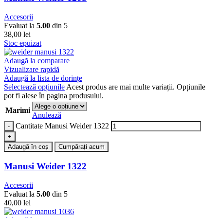
Accesorii
Evaluat la
5.00
din 5
38,00
lei
Stoc epuizat
Adaugă la comparare
Vizualizare rapidă
Adaugă la lista de dorințe
Selectează opțiunile
Acest produs are mai multe variații. Opțiunile
pot fi alese în pagina produsului.
Marimi
Anulează
Cantitate Manusi Weider 1322
Adaugă în coș
Cumpărați acum
Manusi Weider 1322
Accesorii
Evaluat la
5.00
din 5
40,00
lei