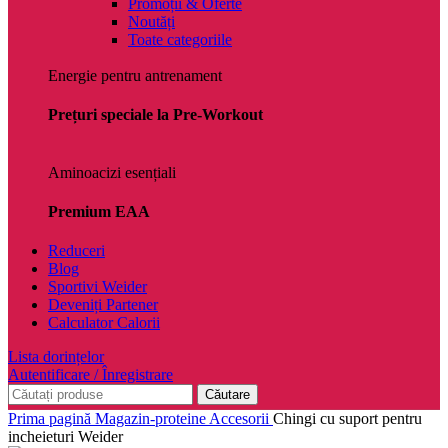
Promoții & Oferte
Noutăți
Toate categoriile
Energie pentru antrenament
Prețuri speciale la Pre-Workout
Aminoacizi esențiali
Premium EAA
Reduceri
Blog
Sportivi Weider
Deveniți Partener
Calculator Calorii
Lista dorințelor
Autentificare / Înregistrare
Căutare
Prima pagină
Magazin-proteine
Accesorii
Chingi cu suport pentru
incheieturi Weider