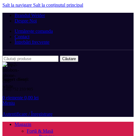
Salt la navigare
Salt la conținutul principal
Brandul Weider
Despre Noi
Urmărește comanda
Contact
Întrebări frecvente
Căutare
Suport clienți:
(+40) 752 233 905
0
elemente
0,00
lei
Meniu
Autentificare / Înregistrare
Magazin
Forță & Masă