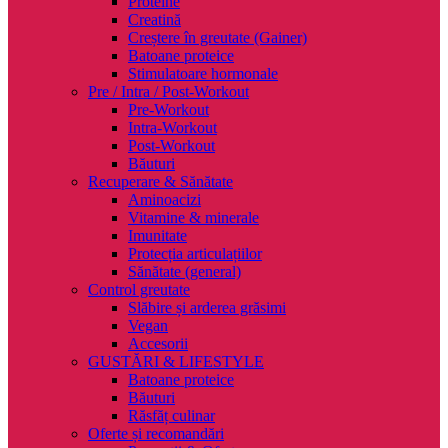
Proteine
Creatină
Creștere în greutate (Gainer)
Batoane proteice
Stimulatoare hormonale
Pre / Intra / Post-Workout
Pre-Workout
Intra-Workout
Post-Workout
Băuturi
Recuperare & Sănătate
Aminoacizi
Vitamine & minerale
Imunitate
Protecția articulațiilor
Sănătate (general)
Control greutate
Slăbire și arderea grăsimi
Vegan
Accesorii
GUSTĂRI & LIFESTYLE
Batoane proteice
Băuturi
Răsfăț culinar
Oferte și recomandări