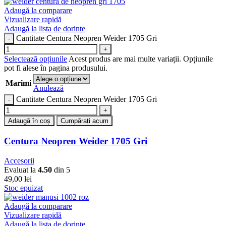
Adaugă la comparare
Vizualizare rapidă
Adaugă la lista de dorințe
Cantitate Centura Neopren Weider 1705 Gri
Selectează opțiunile
Acest produs are mai multe variații. Opțiunile
pot fi alese în pagina produsului.
Marimi
Anulează
Cantitate Centura Neopren Weider 1705 Gri
Adaugă în coș
Cumpărați acum
Centura Neopren Weider 1705 Gri
Accesorii
Evaluat la
4.50
din 5
49,00
lei
Stoc epuizat
Adaugă la comparare
Vizualizare rapidă
Adaugă la lista de dorințe