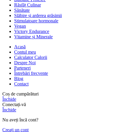
Răsfăț Culinar
Sănătate
Slăbire și arderea grăsimii
Stimulatoare hormonale
Vegan
Victory Endurance
Vitamine și Minerale
Acasă
Contul meu
Calculator Calorii
Despre Noi
Parteneri
Întrebări frecvente
Blog
Contact
Coș de cumpărături
Închide
Conectați-vă
Închide
Nu aveți încă cont?
Creați un cont