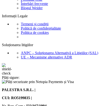
Întrebări frecvente
Blogul Weider
Informații Legale
Termeni și condiții
Politică de confidențialitate
Politica de cookies
Soluționarea litigiilor
ANPC – Soluționarea Alternativă a Litigiilor (SAL)
UE – Mecanisme alternative ADR
Plăți sigure:
PALESTRA S.R.L. |
CUI: RO5199835 |
Nr. Reg. Com.:
J22/167/1994