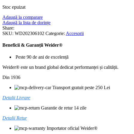
Stoc epuizat
Adaugă la comparare
Adaugă la lista de dorințe
Share:
SKU:
WD202306102
Categorie:
Accesorii
Beneficii & Garanții Weider®
Peste 90 de ani de excelență
Weider® este un brand global dedicat performanței și calității.
Din 1936
Transport gratuit peste 250 Lei
Detalii Livrare
Garantie de retur 14 zile
Detalii Retur
Importator oficial Weider®