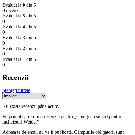
Evaluat la
0
din 5
0 recenzii
Evaluat la
5
din 5
0
Evaluat la
4
din 5
0
Evaluat la
3
din 5
0
Evaluat la
2
din 5
0
Evaluat la
1
din 5
0
Recenzii
Ștergeți filtrele
Nu există recenzii până acum.
Fii primul care scrii o recenzie pentru „Chingi cu suport pentru
incheieturi Weider”
Adresa ta de email nu va fi publicată.
Câmpurile obligatorii sunt