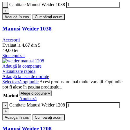
Cantitate Manusi Weider 1038
Adaugă în coș
Cumpărați acum
Manusi Weider 1038
Accesorii
Evaluat la
4.67
din 5
49,00
lei
Stoc epuizat
Adaugă la comparare
Vizualizare rapidă
Adaugă la lista de dorințe
Selectează opțiunile
Acest produs are mai multe variații. Opțiunile
pot fi alese în pagina produsului.
Marimi
Anulează
Cantitate Manusi Weider 1208
Adaugă în coș
Cumpărați acum
Manusi Weider 1208