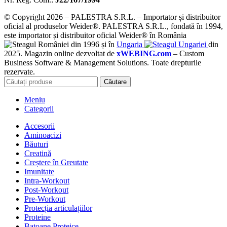
© Copyright 2026 – PALESTRA S.R.L. – Importator și distribuitor
oficial al produselor Weider®. PALESTRA S.R.L., fondată în 1994,
este importator și distribuitor oficial Weider® în România
din 1996 și în
Ungaria
din
2025. Magazin online dezvoltat de
xWEBING.com
– Custom
Business Software & Management Solutions. Toate drepturile
rezervate.
Căutare
Meniu
Categorii
Accesorii
Aminoacizi
Băuturi
Creatină
Creștere în Greutate
Imunitate
Intra-Workout
Post-Workout
Pre-Workout
Protecția articulațiilor
Proteine
Batoane Proteice