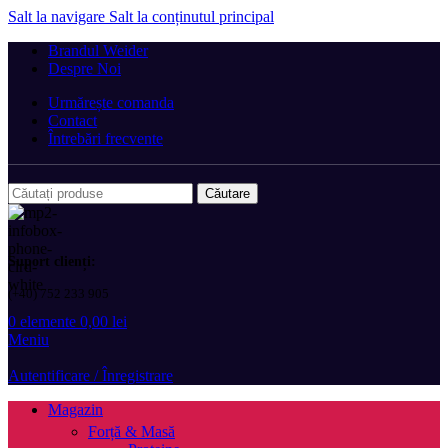
Salt la navigare
Salt la conținutul principal
Brandul Weider
Despre Noi
Urmărește comanda
Contact
Întrebări frecvente
Căutare
Suport clienți:
(+40) 752 233 905
0
elemente
0,00
lei
Meniu
Autentificare / Înregistrare
Magazin
Forță & Masă