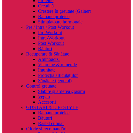
Proteine
Creatină
Creștere în greutate (Gainer)
Batoane proteice
Stimulatoare hormonale
Pre / Intra / Post-Workout
Pre-Workout
Intra-Workout
Post-Workout
Băuturi
Recuperare & Sănătate
Aminoacizi
Vitamine & minerale
Imunitate
Protecția articulațiilor
Sănătate (general)
Control greutate
Slăbire și arderea grăsimi
Vegan
Accesorii
GUSTĂRI & LIFESTYLE
Batoane proteice
Băuturi
Răsfăț culinar
Oferte și recomandări