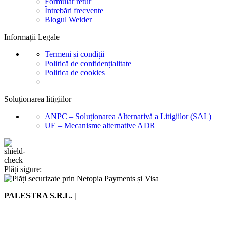
Formular retur
Întrebări frecvente
Blogul Weider
Informații Legale
Termeni și condiții
Politică de confidențialitate
Politica de cookies
Soluționarea litigiilor
ANPC – Soluționarea Alternativă a Litigiilor (SAL)
UE – Mecanisme alternative ADR
Plăți sigure:
PALESTRA S.R.L. |
CUI: RO5199835 |