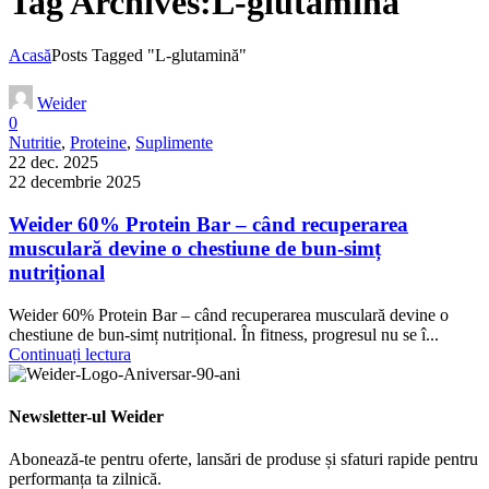
Tag Archives:L-glutamină
Acasă
Posts Tagged "L-glutamină"
Weider
0
Nutritie
,
Proteine
,
Suplimente
22 dec. 2025
22 decembrie 2025
Weider 60% Protein Bar – când recuperarea
musculară devine o chestiune de bun-simț
nutrițional
Weider 60% Protein Bar – când recuperarea musculară devine o
chestiune de bun-simț nutrițional. În fitness, progresul nu se î...
Continuați lectura
Newsletter-ul Weider
Abonează-te pentru oferte, lansări de produse și sfaturi rapide pentru
performanța ta zilnică.