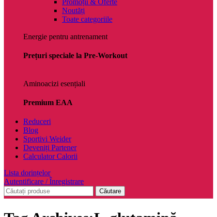
Promoții & Oferte
Noutăți
Toate categoriile
Energie pentru antrenament
Prețuri speciale la Pre-Workout
Aminoacizi esențiali
Premium EAA
Reduceri
Blog
Sportivi Weider
Deveniți Partener
Calculator Calorii
Lista dorințelor
Autentificare / Înregistrare
Căutare