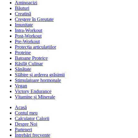
Aminoacizi
Băuturi
Creatină
Creștere în Greutate
Imunitate
Intra-Workout
Post-Workout
Pre-Workout
Protecția articulațiilor
Proteine
Batoane Proteice
Răsfăț Culinar
Sănătate
Slăbire și arderea grăsimii
Stimulatoare hormonale
Vegan
Victory Endurance
Vitamine și Minerale
Acasă
Contul meu
Calculator Calorii
Despre Noi
Parteneri
Întrebări frecvente