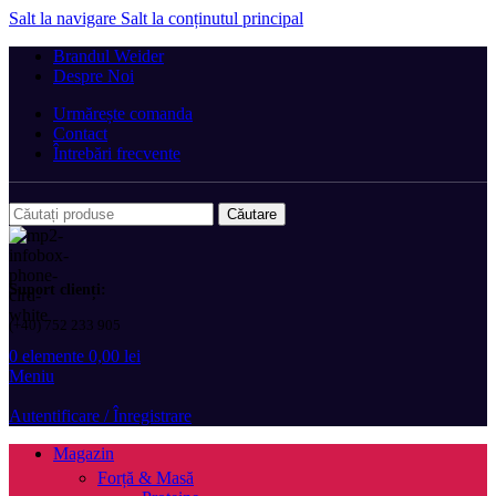
Salt la navigare
Salt la conținutul principal
Brandul Weider
Despre Noi
Urmărește comanda
Contact
Întrebări frecvente
Căutare
Suport clienți:
(+40) 752 233 905
0
elemente
0,00
lei
Meniu
Autentificare / Înregistrare
Magazin
Forță & Masă