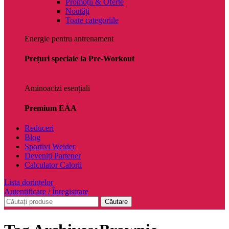
Promoții & Oferte
Noutăți
Toate categoriile
Energie pentru antrenament
Prețuri speciale la Pre-Workout
Aminoacizi esențiali
Premium EAA
Reduceri
Blog
Sportivi Weider
Deveniți Partener
Calculator Calorii
Lista dorințelor
Autentificare / Înregistrare
Căutare