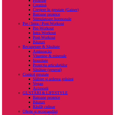
Proteine
Creatină
Creștere în greutate (Gainer)
Batoane proteice
Stimulatoare hormonale
Pre / Intra / Post-Workout
Pre-Workout
Intra-Workout
Post-Workout
Băuturi
Recuperare & Sănătate
Aminoacizi
Vitamine & minerale
Imunitate
Protecția articulațiilor
Sănătate (general)
Control greutate
Slăbire și arderea grăsimi
Vegan
Accesorii
GUSTĂRI & LIFESTYLE
Batoane proteice
Băuturi
Răsfăț culinar
Oferte și recomandări