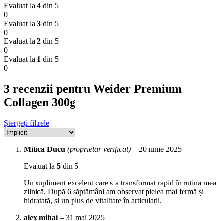
Evaluat la
4
din 5
0
Evaluat la
3
din 5
0
Evaluat la
2
din 5
0
Evaluat la
1
din 5
0
3 recenzii pentru
Weider Premium
Collagen 300g
Ștergeți filtrele
Mitica Ducu
(proprietar verificat)
–
20 iunie 2025
Evaluat la
5
din 5
Un supliment excelent care s‑a transformat rapid în rutina mea
zilnică. După 6 săptămâni am observat pielea mai fermă și
hidratată, și un plus de vitalitate în articulații.
alex mihai
–
31 mai 2025