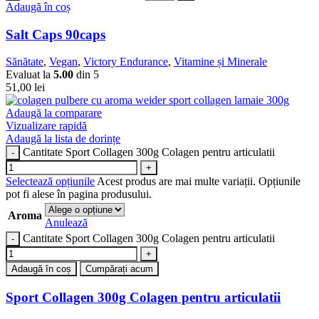
Adaugă în coș
Salt Caps 90caps
Sănătate
,
Vegan
,
Victory Endurance
,
Vitamine și Minerale
Evaluat la
5.00
din 5
51,00
lei
Adaugă la comparare
Vizualizare rapidă
Adaugă la lista de dorințe
Cantitate Sport Collagen 300g Colagen pentru articulatii
Selectează opțiunile
Acest produs are mai multe variații. Opțiunile
pot fi alese în pagina produsului.
Aroma
Anulează
Cantitate Sport Collagen 300g Colagen pentru articulatii
Adaugă în coș
Cumpărați acum
Sport Collagen 300g Colagen pentru articulatii