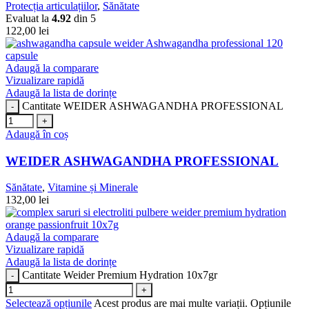
Protecția articulațiilor
,
Sănătate
Evaluat la
4.92
din 5
122,00
lei
Adaugă la comparare
Vizualizare rapidă
Adaugă la lista de dorințe
Cantitate WEIDER ASHWAGANDHA PROFESSIONAL
Adaugă în coș
WEIDER ASHWAGANDHA PROFESSIONAL
Sănătate
,
Vitamine și Minerale
132,00
lei
Adaugă la comparare
Vizualizare rapidă
Adaugă la lista de dorințe
Cantitate Weider Premium Hydration 10x7gr
Selectează opțiunile
Acest produs are mai multe variații. Opțiunile