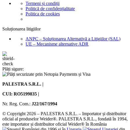
Termeni și condiții
Politică de confidențialitate
Politica de cookies
Soluționarea litigiilor
ANPC – Soluționarea Alternativă a Litigiilor (SAL)
UE – Mecanisme alternative ADR
Plăți sigure:
PALESTRA S.R.L. |
CUI: RO5199835 |
Nr. Reg. Com.:
J22/167/1994
© Copyright 2026 – PALESTRA S.R.L. – Importator și distribuitor
oficial al produselor Weider®. PALESTRA S.R.L., fondată în 1994,
este importator și distribuitor oficial Weider® în România
din 1996 și în
Ungaria
din