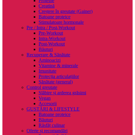
Proteine
Creatină
Creștere în greutate (Gainer)
Batoane proteice
Stimulatoare hormonale
Pre / Intra / Post-Workout
Pre-Workout
Intra-Workout
Post-Workout
Băuturi
Recuperare & Sănătate
Aminoacizi
Vitamine & minerale
Imunitate
Protecția articulațiilor
Sănătate (general)
Control greutate
Slăbire și arderea grăsimi
Vegan
Accesorii
GUSTĂRI & LIFESTYLE
Batoane proteice
Băuturi
Răsfăț culinar
Oferte și recomandări