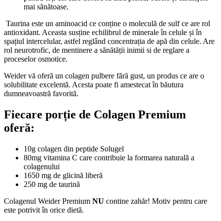
mai sănătoase.
Taurina
este un aminoacid ce conține o moleculă de sulf ce are rol
antioxidant. Aceasta susține echilibrul de minerale în celule și în
spațiul intercelular, astfel reglând concentrația de apă din celule. Are
rol neurotrofic, de mentinere a sănătății inimii si de reglare a
proceselor osmotice.
Weider vă oferă un colagen pulbere
fără gust, un produs ce are o
solubilitate excelentă. Acesta poate fi amestecat în băutura
dumneavoastră favorită.
Fiecare porție de Colagen Premium
oferă
:
10g colagen din peptide Solugel
80mg vitamina C care contribuie la formarea naturală a
colagenului
1650 mg de glicină liberă
250 mg de taurină
Colagenul Weider Premium
NU
contine zahăr! Motiv pentru care
este potrivit în orice dietă.