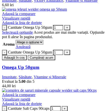
Imunitate
,
Sănătate
,
Victory Endurance
,
Vitamine și Minerale
6,60
lei
Adaugă la comparare
Vizualizare rapidă
Adaugă la lista de dorințe
Cantitate Omega Up 50gum
Selectează opțiunile
Acest produs are mai multe variații. Opțiunile
pot fi alese în pagina produsului.
Aroma
Anulează
Cantitate Omega Up 50gum
Adaugă în coș
Cumpărați acum
Omega Up 50gum
Imunitate
,
Sănătate
,
Vitamine și Minerale
Evaluat la
5.00
din 5
44,00
lei
Adaugă la comparare
Vizualizare rapidă
Adaugă la lista de dorințe
Cantitate Salt Caps 90caps