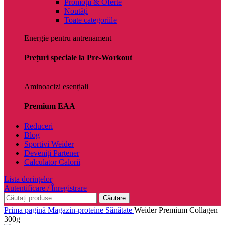
Promoții & Oferte
Noutăți
Toate categoriile
Energie pentru antrenament
Prețuri speciale la Pre-Workout
Aminoacizi esențiali
Premium EAA
Reduceri
Blog
Sportivi Weider
Deveniți Partener
Calculator Calorii
Lista dorințelor
Autentificare / Înregistrare
Căutare
Prima pagină
Magazin-proteine
Sănătate
Weider Premium Collagen
300g