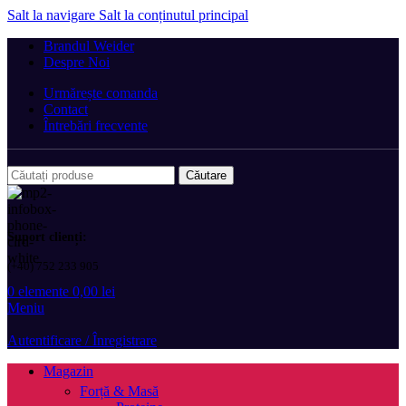
Salt la navigare
Salt la conținutul principal
Brandul Weider
Despre Noi
Urmărește comanda
Contact
Întrebări frecvente
Căutare
Suport clienți:
(+40) 752 233 905
0
elemente
0,00
lei
Meniu
Autentificare / Înregistrare
Magazin
Forță & Masă