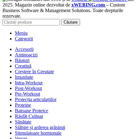
2025. Magazin online dezvoltat de
xWEBING.com
– Custom
Business Software & Management Solutions. Toate drepturile
rezervate.
Căutare
Meniu
Categorii
Accesorii
Aminoacizi
Băuturi
Creatină
Creștere în Greutate
Imunitate
Intra-Workout
Post-Workout
Pre-Workout
Protecția articulațiilor
Proteine
Batoane Proteice
Răsfăț Culinar
Sănătate
Slăbire și arderea grăsimii
Stimulatoare hormonale
Vegan