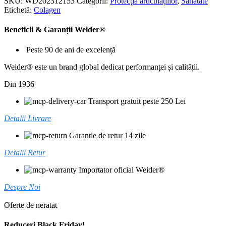
SKU:
WD202312153
Categorii:
Protecția articulațiilor
,
Sănătate
Etichetă:
Colagen
Beneficii & Garanții Weider®
Peste 90 de ani de excelență
Weider® este un brand global dedicat performanței și calității.
Din 1936
Transport gratuit peste 250 Lei
Detalii Livrare
Garantie de retur 14 zile
Detalii Retur
Importator oficial Weider®
Despre Noi
Oferte de neratat
Reduceri Black Friday!