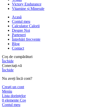
Victory Endurance
Vitamine și Minerale
Acasă
Contul meu
Calculator Calorii
Despre Noi
Parteneri
Întrebări frecvente
Blog
Contact
Coș de cumpărături
Închide
Conectați-vă
Închide
Nu aveți încă cont?
Creați un cont
Meniu
Lista dorințelor
0
elemente
Coș
Contul meu