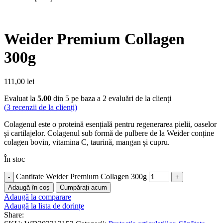
Weider Premium Collagen
300g
111,00
lei
Evaluat la
5.00
din 5 pe baza a
2
evaluări de la clienți
(
3
recenzii de la clienți)
Colagenul este o proteină esențială pentru regenerarea pielii, oaselor
și cartilajelor. Colagenul sub formă de pulbere de la Weider conține
colagen bovin,
vitamina C, taurină, mangan și cupru.
În stoc
Cantitate Weider Premium Collagen 300g
Adaugă în coș
Cumpărați acum
Adaugă la comparare
Adaugă la lista de dorințe
Share: