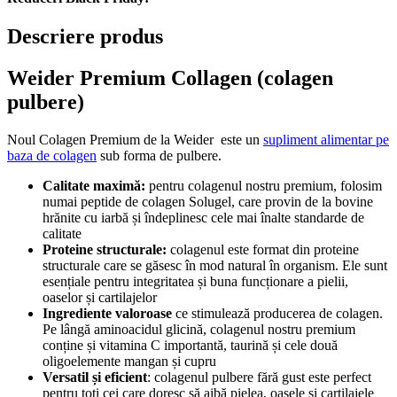
Descriere produs
Weider Premium Collagen (colagen
pulbere)
Noul Colagen Premium de la Weider este un
supliment alimentar pe
baza de colagen
sub forma de pulbere.
Calitate maximă:
pentru colagenul nostru premium, folosim
numai peptide de colagen Solugel, care provin de la bovine
hrănite cu iarbă și îndeplinesc cele mai înalte standarde de
calitate
Proteine structurale:
colagenul este format din proteine ​​
structurale care se găsesc în mod natural în organism. Ele sunt
esențiale pentru integritatea și buna funcționare a pielii,
oaselor și cartilajelor
Ingrediente valoroase
ce stimulează producerea de colagen.
Pe lângă aminoacidul glicină, colagenul nostru premium
conține și vitamina C importantă, taurină și cele două
oligoelemente mangan și cupru
Versatil și eficient
: colagenul pulbere fără gust este perfect
pentru toți cei care doresc să aibă pielea, oasele și cartilajele