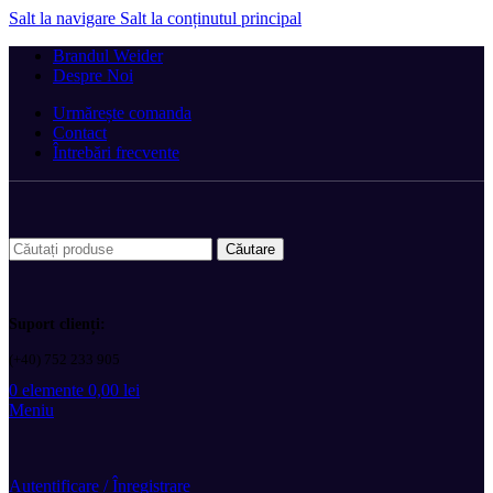
Salt la navigare
Salt la conținutul principal
Brandul Weider
Despre Noi
Urmărește comanda
Contact
Întrebări frecvente
Căutare
Suport clienți:
(+40) 752 233 905
0
elemente
0,00
lei
Meniu
Autentificare / Înregistrare