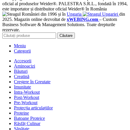
oficial al produselor Weider®. PALESTRA S.R.L., fondată în 1994,
este importator și distribuitor oficial Weider® în România
din 1996 și în
Ungaria
din
2025. Magazin online dezvoltat de
xWEBING.com
– Custom
Business Software & Management Solutions. Toate drepturile
rezervate.
Căutare
Meniu
Categorii
Accesorii
Aminoacizi
Băuturi
Creatină
Creștere în Greutate
Imunitate
Intra-Workout
Post-Workout
Pre-Workout
Protecția articulațiilor
Proteine
Batoane Proteice
Răsfăț Culinar
Sănătate