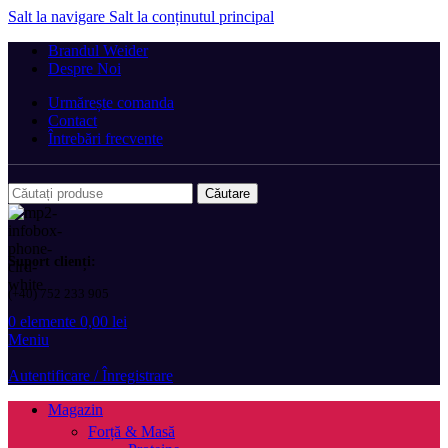
Salt la navigare
Salt la conținutul principal
Brandul Weider
Despre Noi
Urmărește comanda
Contact
Întrebări frecvente
Căutare
Suport clienți:
(+40) 752 233 905
0
elemente
0,00
lei
Meniu
Autentificare / Înregistrare
Magazin
Forță & Masă