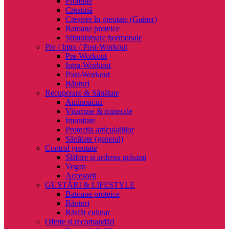
Proteine
Creatină
Creștere în greutate (Gainer)
Batoane proteice
Stimulatoare hormonale
Pre / Intra / Post-Workout
Pre-Workout
Intra-Workout
Post-Workout
Băuturi
Recuperare & Sănătate
Aminoacizi
Vitamine & minerale
Imunitate
Protecția articulațiilor
Sănătate (general)
Control greutate
Slăbire și arderea grăsimi
Vegan
Accesorii
GUSTĂRI & LIFESTYLE
Batoane proteice
Băuturi
Răsfăț culinar
Oferte și recomandări