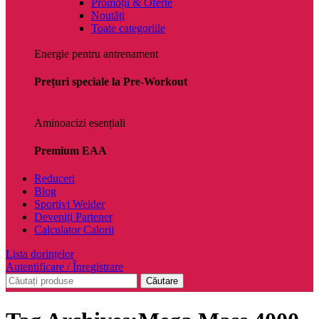
Promoții & Oferte
Noutăți
Toate categoriile
Energie pentru antrenament
Prețuri speciale la Pre-Workout
Aminoacizi esențiali
Premium EAA
Reduceri
Blog
Sportivi Weider
Deveniți Partener
Calculator Calorii
Lista dorințelor
Autentificare / Înregistrare
Căutare