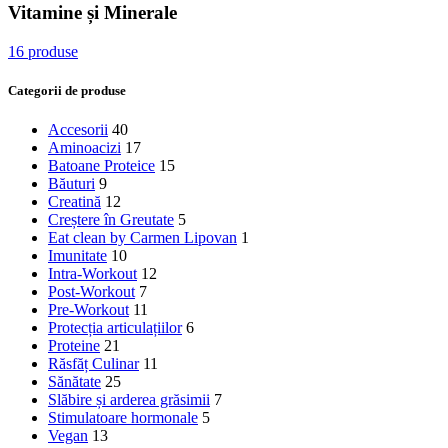
Vitamine și Minerale
16 produse
Categorii de produse
Accesorii
40
Aminoacizi
17
Batoane Proteice
15
Băuturi
9
Creatină
12
Creștere în Greutate
5
Eat clean by Carmen Lipovan
1
Imunitate
10
Intra-Workout
12
Post-Workout
7
Pre-Workout
11
Protecția articulațiilor
6
Proteine
21
Răsfăț Culinar
11
Sănătate
25
Slăbire și arderea grăsimii
7
Stimulatoare hormonale
5
Vegan
13