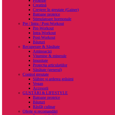
Proteine
Creatină
Creștere în greutate (Gainer)
Batoane proteice
Stimulatoare hormonale
Pre / Intra / Post-Workout
Pre-Workout
Intra-Workout
Post-Workout
Băuturi
Recuperare & Sănătate
Aminoacizi
Vitamine & minerale
Imunitate
Protecția articulațiilor
Sănătate (general)
Control greutate
Slăbire și arderea grăsimi
Vegan
Accesorii
GUSTĂRI & LIFESTYLE
Batoane proteice
Băuturi
Răsfăț culinar
Oferte și recomandări