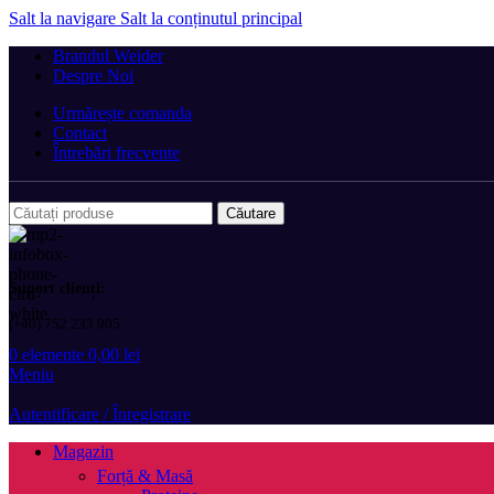
Salt la navigare
Salt la conținutul principal
Brandul Weider
Despre Noi
Urmărește comanda
Contact
Întrebări frecvente
Căutare
Suport clienți:
(+40) 752 233 905
0
elemente
0,00
lei
Meniu
Autentificare / Înregistrare
Magazin
Forță & Masă