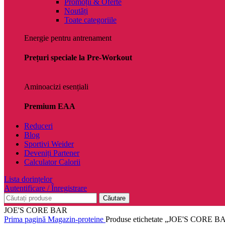
Promoții & Oferte
Noutăți
Toate categoriile
Energie pentru antrenament
Prețuri speciale la Pre-Workout
Aminoacizi esențiali
Premium EAA
Reduceri
Blog
Sportivi Weider
Deveniți Partener
Calculator Calorii
Lista dorințelor
Autentificare / Înregistrare
Căutare
JOE'S CORE BAR
Prima pagină
Magazin-proteine
Produse etichetate „JOE'S CORE B