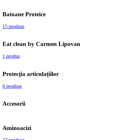
Batoane Proteice
15 produse
Eat clean by Carmen Lipovan
1 produs
Protecția articulațiilor
6 produse
Accesorii
Aminoacizi
17 produse