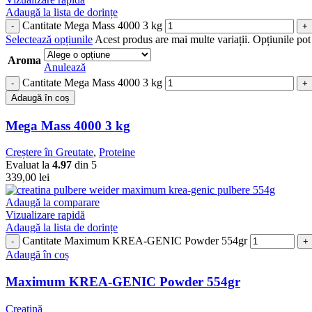
Adaugă la lista de dorințe
Cantitate Mega Mass 4000 3 kg
Selectează opțiunile
Acest produs are mai multe variații. Opțiunile pot 
Aroma
Anulează
Cantitate Mega Mass 4000 3 kg
Adaugă în coș
Mega Mass 4000 3 kg
Creștere în Greutate
,
Proteine
Evaluat la
4.97
din 5
339,00
lei
Adaugă la comparare
Vizualizare rapidă
Adaugă la lista de dorințe
Cantitate Maximum KREA-GENIC Powder 554gr
Adaugă în coș
Maximum KREA-GENIC Powder 554gr
Creatină