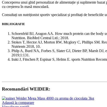
Conceperea unui ghid personalizat de alimentație și suplimente bazat 
cu creșterea în masă musculară.
Consultați un nutriționist sportiv specializat și profitați de beneficiile
BIBLIOGRAFIE
Schoenfeld BJ, Aragon AA. How much protein can the body use in 
Nutrition. BioMed Central Ltd.; 2018.
Stokes T, Hector AJ, Morton RW, Mcglory C, Phillips SM. Rece
Nutrients 2018, 10.
Philp A, Burd NA, Forbes S, Slater GJ, Dieter BP, Marsh DJ, e
2019;1:131.
Iraki J, Fitschen P, Espinar S, Helms E. sports Nutrition Rec
Recomandări WEIDER:
Adaugă la comparare
Vizualizare rapidă