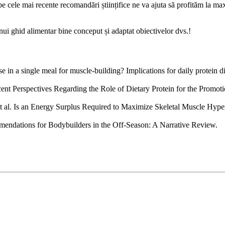
pe cele mai recente recomandări științifice ne va ajuta să profităm la 
 unui ghid alimentar bine conceput și adaptat obiectivelor dvs.!
a single meal for muscle-building? Implications for daily protein distr
nt Perspectives Regarding the Role of Dietary Protein for the Promot
t al. Is an Energy Surplus Required to Maximize Skeletal Muscle Hyper
ommendations for Bodybuilders in the Off-Season: A Narrative Review.