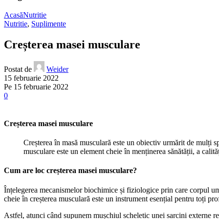
Acasă
Nutritie
Nutritie
,
Suplimente
Creșterea masei musculare
Postat de
Weider
15 februarie 2022
Pe 15 februarie 2022
0
Creșterea masei musculare
Creșterea în masă musculară este un obiectiv urmărit de mulți spo
musculare este un element cheie în menținerea sănătății, a calității 
Cum are loc creșterea masei musculare?
Înțelegerea mecanismelor biochimice și fiziologice prin care corpul um
cheie în creșterea musculară este un instrument esențial pentru toți profesi
Astfel, atunci când supunem mușchiul scheletic unei sarcini externe re