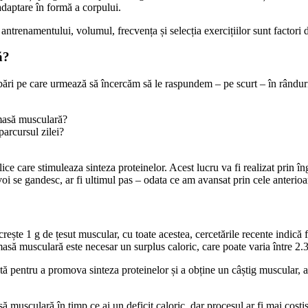
adaptare în formă a corpului.
antrenamentului, volumul, frecvența și selecția exercițiilor sunt factori d
ă?
ebări pe care urmează să încercăm să le raspundem – pe scurt – în rândur
 masă musculară?
parcursul zilei?
ce care stimuleaza sinteza proteinelor. Acest lucru va fi realizat prin îngr
e voi se gandesc, ar fi ultimul pas – odata ce am avansat prin cele anterioa
ește 1 g de țesut muscular, cu toate acestea, cercetările recente indică f
 masă musculară este necesar un surplus caloric, care poate varia între 2
ată pentru a promova sinteza proteinelor și a obține un câștig muscular,
ă musculară în timp ce ai un deficit caloric, dar procesul ar fi mai costis