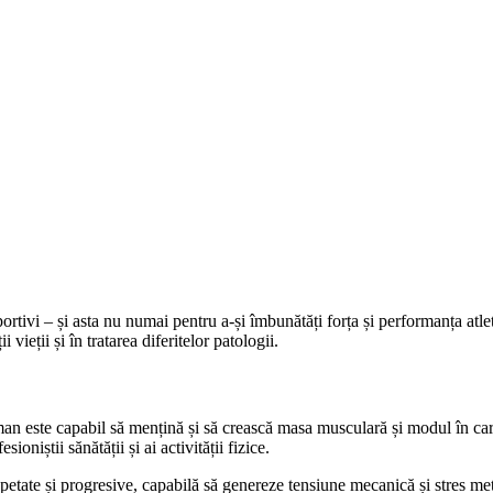
rtivi – și asta nu numai pentru a-și îmbunătăți forța și performanța atlet
vieții și în tratarea diferitelor patologii.
an este capabil să mențină și să crească masa musculară și modul în car
oniștii sănătății și ai activității fizice.
petate și progresive, capabilă să genereze tensiune mecanică și stres me