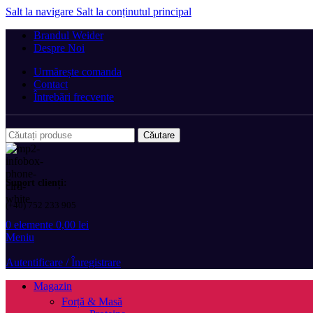
Salt la navigare
Salt la conținutul principal
Brandul Weider
Despre Noi
Urmărește comanda
Contact
Întrebări frecvente
Căutare
Suport clienți:
(+40) 752 233 905
0
elemente
0,00
lei
Meniu
Autentificare / Înregistrare
Magazin
Forță & Masă