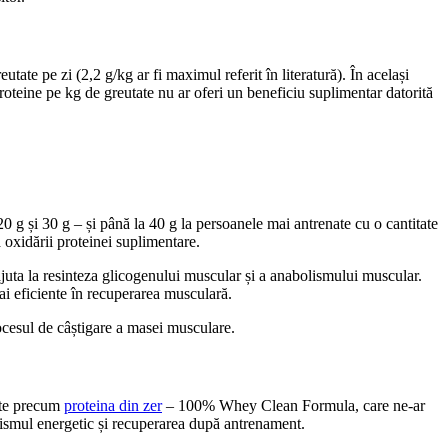
utate pe zi (2,2 g/kg ar fi maximul referit în literatură). În același
teine ​​pe kg de greutate nu ar oferi un beneficiu suplimentar datorită
20 g și 30 g – și până la 40 g la persoanele mai antrenate cu o cantitate
 oxidării proteinei suplimentare.
juta la resinteza glicogenului muscular și a anabolismului muscular.
mai eficiente în recuperarea musculară.
rocesul de câștigare a masei musculare.
ente precum
proteina din zer
– 100% Whey Clean Formula, care ne-ar
ismul energetic și recuperarea după antrenament.