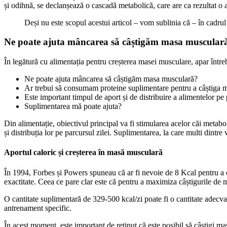
și odihnă, se declanșează o cascadă metabolică, care are ca rezultat o 
Deși nu este scopul acestui articol – vom sublinia că – în cadrul 
Ne poate ajuta mâncarea să câștigăm masa muscular
În legătură cu alimentația pentru creșterea masei musculare, apar într
Ne poate ajuta mâncarea să câștigăm masa musculară?
Ar trebui să consumam proteine ​​suplimentare pentru a câștiga
Este important timpul de aport și de distribuire a alimentelor pe 
Suplimentarea mă poate ajuta?
Din alimentație, obiectivul principal va fi stimularea acelor căi metaboli
​​și distribuția lor pe parcursul zilei. Suplimentarea, la care multi dintr
Aportul caloric și creșterea în masă musculară
În 1994, Forbes și Powers spuneau că ar fi nevoie de 8 Kcal pentru a cr
exactitate. Ceea ce pare clar este că pentru a maximiza câștigurile de
O cantitate suplimentară de 329-500 kcal/zi poate fi o cantitate adecv
antrenament specific.
În acest moment, este important de reținut că este posibil să câștigi mas