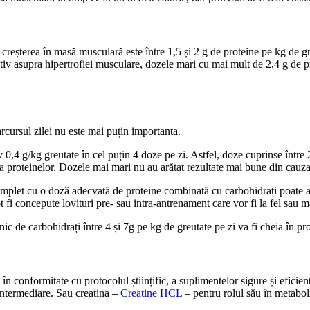
reșterea în masă musculară este între 1,5 și 2 g de proteine ​​pe kg de gre
v asupra hipertrofiei musculare, dozele mari cu mai mult de 2,4 g de pro
 parcursul zilei nu este mai puțin importanta.
0,4 g/kg greutate în cel puțin 4 doze pe zi. Astfel, doze cuprinse între 
a proteinelor. Dozele mai mari nu au arătat rezultate mai bune din cauza
plet cu o doză adecvată de proteine ​​combinată cu carbohidrați poate a
t fi concepute lovituri pre- sau intra-antrenament care vor fi la fel sau 
lnic de carbohidrați între 4 și 7g pe kg de greutate pe zi va fi cheia în p
în conformitate cu protocolul științific, a suplimentelor sigure și efici
e intermediare. Sau creatina –
Creatine HCL
– pentru rolul său în metabol