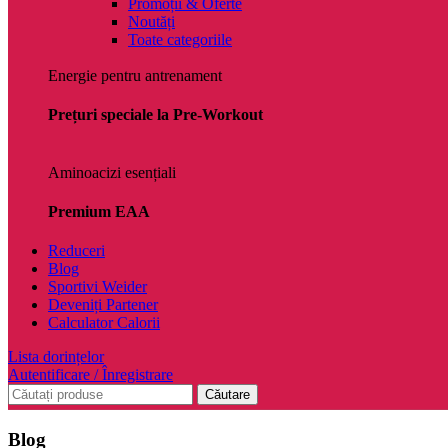
Promoții & Oferte
Noutăți
Toate categoriile
Energie pentru antrenament
Prețuri speciale la Pre-Workout
Aminoacizi esențiali
Premium EAA
Reduceri
Blog
Sportivi Weider
Deveniți Partener
Calculator Calorii
Lista dorințelor
Autentificare / Înregistrare
Căutare
Blog