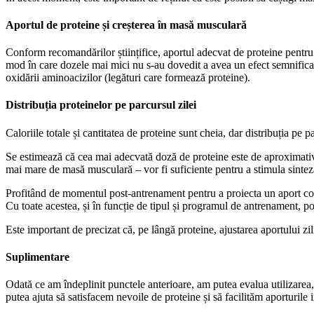
Aportul de proteine ​​și creșterea în masă musculară
Conform recomandărilor științifice, aportul adecvat de proteine ​​pentru c
mod în care dozele mai mici nu s-au dovedit a avea un efect semnificati
oxidării aminoacizilor (legături care formează proteine).
Distribuția proteinelor pe parcursul zilei
Caloriile totale și cantitatea de proteine ​​sunt cheia, dar distribuția pe
Se estimează că cea mai adecvată doză de proteine ​​este de aproximativ 
mai mare de masă musculară – vor fi suficiente pentru a stimula sintez
Profitând de momentul post-antrenament pentru a proiecta un aport com
Cu toate acestea, și în funcție de tipul și programul de antrenament, po
Este important de precizat că, pe lângă proteine, ajustarea aportului zi
Suplimentare
Odată ce am îndeplinit punctele anterioare, am putea evalua utilizarea, 
putea ajuta să satisfacem nevoile de proteine ​​și să facilităm aporturil