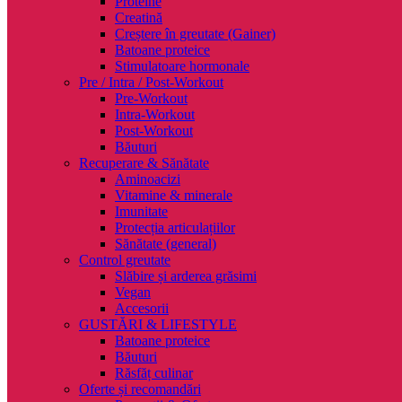
Proteine
Creatină
Creștere în greutate (Gainer)
Batoane proteice
Stimulatoare hormonale
Pre / Intra / Post-Workout
Pre-Workout
Intra-Workout
Post-Workout
Băuturi
Recuperare & Sănătate
Aminoacizi
Vitamine & minerale
Imunitate
Protecția articulațiilor
Sănătate (general)
Control greutate
Slăbire și arderea grăsimi
Vegan
Accesorii
GUSTĂRI & LIFESTYLE
Batoane proteice
Băuturi
Răsfăț culinar
Oferte și recomandări