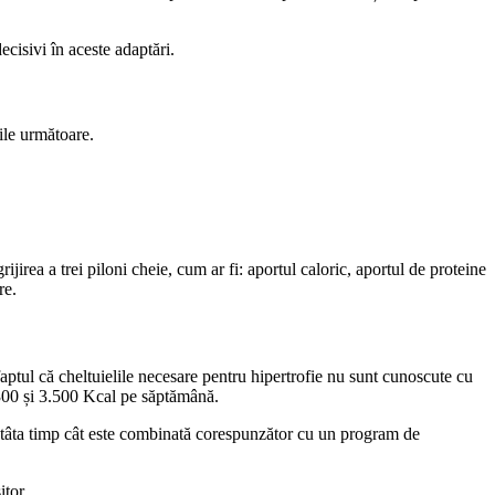
ecisivi în aceste adaptări.
ile următoare.
ijirea a trei piloni cheie, cum ar fi: aportul caloric, aportul de proteine
re.
aptul că cheltuielile necesare pentru hipertrofie nu sunt cunoscute cu
.300 și 3.500 Kcal pe săptămână.
 atâta timp cât este combinată corespunzător cu un program de
itor.