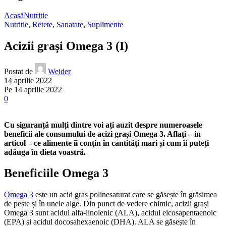
Acasă
Nutritie
Nutritie
,
Retete
,
Sanatate
,
Suplimente
Acizii grași Omega 3 (I)
Postat de
Weider
14 aprilie 2022
Pe 14 aprilie 2022
0
Cu siguranță mulți dintre voi ați auzit despre numeroasele
beneficii ale consumului de acizi grași Omega 3. Aflați – in
articol – ce alimente îi conțin în cantități mari și cum îi puteți
adăuga în dieta voastră.
Beneficiile Omega 3
Omega 3
este un acid gras polinesaturat care se găsește în grăsimea
de pește și în unele alge. Din punct de vedere chimic, acizii grași
Omega 3 sunt acidul alfa-linolenic (ALA), acidul eicosapentaenoic
(EPA) și acidul docosahexaenoic (DHA). ALA se găsește în