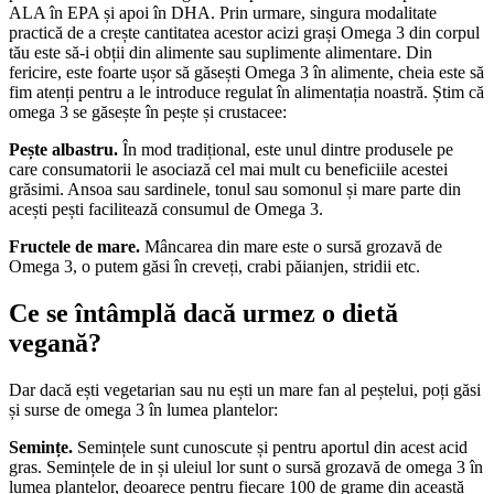
ALA în EPA și apoi în DHA. Prin urmare, singura modalitate
practică de a crește cantitatea acestor acizi grași Omega 3 din corpul
tău este să-i obții din alimente sau suplimente alimentare. Din
fericire, este foarte ușor să găsești Omega 3 în alimente, cheia este să
fim atenți pentru a le introduce regulat în alimentația noastră. Știm că
omega 3 se găsește în pește și crustacee:
Pește albastru.
În mod tradițional, este unul dintre produsele pe
care consumatorii le asociază cel mai mult cu beneficiile acestei
grăsimi. Ansoa sau sardinele, tonul sau somonul și mare parte din
acești pești facilitează consumul de Omega 3.
Fructele de mare.
Mâncarea din mare este o sursă grozavă de
Omega 3, o putem găsi în creveți, crabi păianjen, stridii etc.
Ce se întâmplă dacă urmez o dietă
vegană?
Dar dacă ești vegetarian sau nu ești un mare fan al peștelui, poți găsi
și surse de omega 3 în lumea plantelor:
Semințe.
Semințele sunt cunoscute și pentru aportul din acest acid
gras. Semințele de in și uleiul lor sunt o sursă grozavă de omega 3 în
lumea plantelor, deoarece pentru fiecare 100 de grame din această