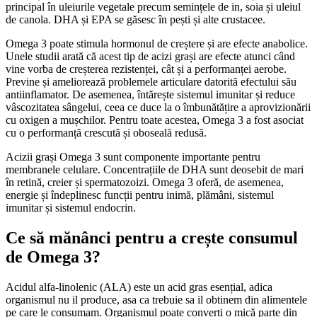
principal în uleiurile vegetale precum semințele de in, soia și uleiul
de canola. DHA și EPA se găsesc în pești și alte crustacee.
Omega 3 poate stimula hormonul de creștere și are efecte anabolice.
Unele studii arată că acest tip de acizi grași are efecte atunci când
vine vorba de creșterea rezistenței, cât și a performanței aerobe.
Previne și ameliorează problemele articulare datorită efectului său
antiinflamator. De asemenea, întărește sistemul imunitar și reduce
vâscozitatea sângelui, ceea ce duce la o îmbunătățire a aprovizionării
cu oxigen a mușchilor. Pentru toate acestea, Omega 3 a fost asociat
cu o performanță crescută și oboseală redusă.
Acizii grași Omega 3 sunt componente importante pentru
membranele celulare. Concentrațiile de DHA sunt deosebit de mari
în retină, creier și spermatozoizi. Omega 3 oferă, de asemenea,
energie și îndeplinesc funcții pentru inimă, plămâni, sistemul
imunitar și sistemul endocrin.
Ce să mănânci pentru a crește consumul
de Omega 3?
Acidul alfa-linolenic (ALA) este un acid gras esențial, adica
organismul nu il produce, asa ca trebuie sa il obtinem din alimentele
pe care le consumam. Organismul poate converti o mică parte din