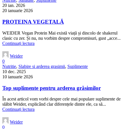
Nutritie
,
Sanatate
,
Suplimente
20 ian. 2026
20 ianuarie 2026
PROTEINA VEGETALĂ
WEIDER Vegan Protein Mai există viață și dincolo de shakerul
clasic cu zer. Și nu, nu vorbim despre compromisuri, gust „acce...
Continuați lectura
Weider
0
Nutritie
,
Slabire si arderea grasimii
,
Suplimente
10 dec. 2025
10 ianuarie 2026
Top suplimente pentru arderea grăsimilor
În acest articol vom vorbi despre cele mai populare suplimente de
slăbit Weider, explicând clar diferențele dintre ele, ca să...
Continuați lectura
Weider
0