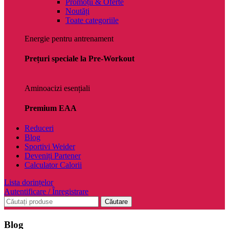
Promoții & Oferte
Noutăți
Toate categoriile
Energie pentru antrenament
Prețuri speciale la Pre-Workout
Aminoacizi esențiali
Premium EAA
Reduceri
Blog
Sportivi Weider
Deveniți Partener
Calculator Calorii
Lista dorințelor
Autentificare / Înregistrare
Căutare
Blog