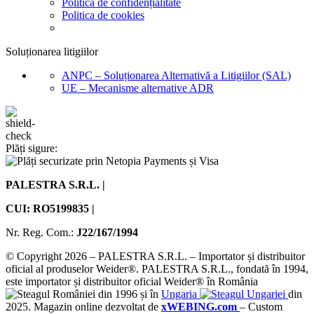
Creatină
Creștere în Greutate
Imunitate
Intra-Workout
Post-Workout
Pre-Workout
Protecția articulațiilor
Proteine
Batoane Proteice
Răsfăț Culinar
Sănătate
Slăbire și arderea grăsimii
Stimulatoare hormonale
Vegan
Victory Endurance
Vitamine și Minerale
Acasă
Contul meu
Calculator Calorii
Despre Noi
Parteneri
Întrebări frecvente
Blog
Contact