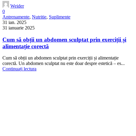
Weider
0
Antrenamente
,
Nutritie
,
Suplimente
31 ian. 2025
31 ianuarie 2025
Cum să obții un abdomen sculptat prin exerciții și
alimentație corectă
Cum să obții un abdomen sculptat prin exerciții și alimentație
corectă. Un abdomen sculptat nu este doar despre estetică – es...
Continuați lectura
Weider
0
Nutritie
,
Sanatate
,
Suplimente
31 ian. 2025
31 ianuarie 2025
Suplimente esențiale pentru performanță mentală
Suplimente esențiale pentru performanță mentală. Trăim într-o eră a
vitezei, unde performanța mentală este la fel de importan...