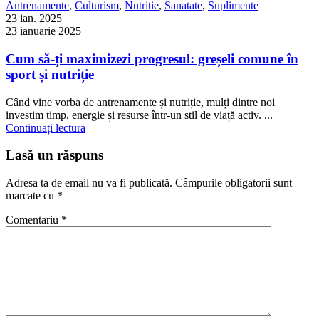
pentru data viitoare când o să comentez.
Închide
Categorii
Antrenamente
Culturism
Diverse
Evenimente
Interviuri Sportivi
Intra Workout
Istoria culturismului
Nutritie
Pre Workout
Proteine
Retete
Sanatate
Slabire si arderea grasimii
Suplimente
Video