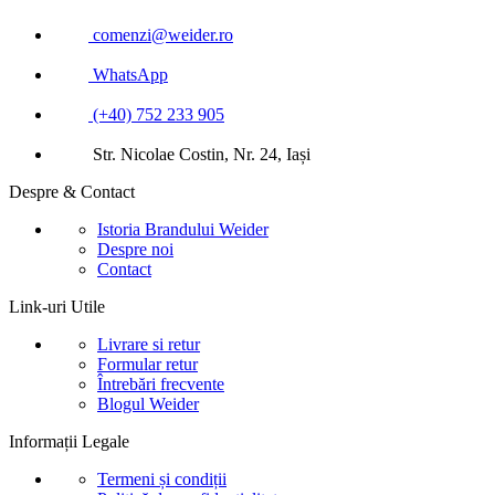
Plăți sigure:
PALESTRA S.R.L. |
CUI: RO5199835 |
Nr. Reg. Com.:
J22/167/1994
© Copyright 2026 – PALESTRA S.R.L. – Importator și distribuitor
oficial al produselor Weider®. PALESTRA S.R.L., fondată în 1994,
este importator și distribuitor oficial Weider® în România
din 1996 și în
Ungaria
din
2025. Magazin online dezvoltat de
xWEBING.com
– Custom
Business Software & Management Solutions. Toate drepturile
rezervate.
Căutare
Meniu
Categorii
Accesorii
Aminoacizi
Băuturi