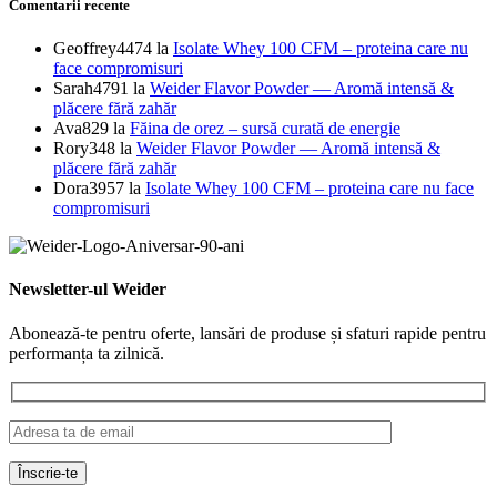
Istoria Brandului Weider
Despre noi
Contact
Link-uri Utile
Livrare si retur
Formular retur
Întrebări frecvente
Blogul Weider
Informații Legale
Termeni și condiții
Politică de confidențialitate
Politica de cookies
Soluționarea litigiilor
ANPC – Soluționarea Alternativă a Litigiilor (SAL)
UE – Mecanisme alternative ADR