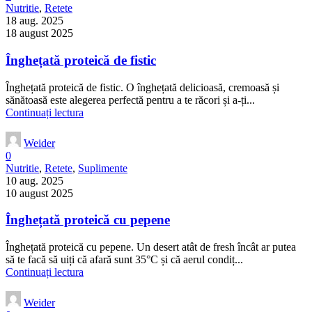
Nutritie
,
Retete
18 aug. 2025
18 august 2025
Înghețată proteică de fistic
Înghețată proteică de fistic. O înghețată delicioasă, cremoasă și
sănătoasă este alegerea perfectă pentru a te răcori și a-ți...
Continuați lectura
Weider
0
Nutritie
,
Retete
,
Suplimente
10 aug. 2025
10 august 2025
Înghețată proteică cu pepene
Înghețată proteică cu pepene. Un desert atât de fresh încât ar putea
să te facă să uiți că afară sunt 35°C și că aerul condiț...
Continuați lectura
Weider