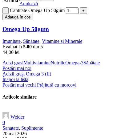
Aroma
Anulează
Cantitate Omega Up 50gum
Adaugă în coș
Omega Up 50gum
Imunitate
,
Sănătate
,
Vitamine și Minerale
Evaluat la
5.00
din 5
44,00
lei
Acizi grasi
Multivitamine
Nutritie
Omega-3
Sănătate
Postări mai noi
Acizii grași Omega 3 (II)
Înapoi la listă
Postări mai vechi
Prăjitură cu morcovi
Articole similare
Weider
0
Sanatate
,
Suplimente
20 mai 2026