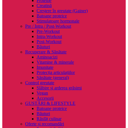
Proteine
Creatină
Creștere în greutate (Gainer)
Batoane proteice
Stimulatoare hormonale
Pre / Intra / Post-Workout
Pre-Workout
Intra-Workout
Post-Workout
Băuturi
Recuperare & Sănătate
Aminoacizi
Vitamine & minerale
Imunitate
Protecția articulațiilor
Sănătate (general)
Control greutate
Slăbire și arderea grăsimi
Vegan
Accesorii
GUSTĂRI & LIFESTYLE
Batoane proteice
Băuturi
Răsfăț culinar
Oferte și recomandări