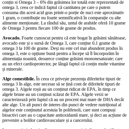
conțin si Omega 3 – 6% din grăsimea lor totală este reprezentată de
omega 3, ceea ce indică faptul că cantitatea pe care o putem
consuma din acest acid gras printr-o porție de nuci este aproximativ
1 gram, o contribuție nu foarte semnificativă în comparație cu alte
alimente menționate. La rândul său, untul de arahide oferă 10 grame
de Omega 3 pentru fiecare 100 de grame de produs.
Avocado.
Foarte cunoscut pentru că este bogat în grăsimi sănătoase,
avocado este și o sursă de Omega 3, care conține 0,1 grame de
omega 3 la 100 de grame. Deși nu este cel mai abundent produs în
omega 3, este o opțiune bună pentru a începe să îl încorporăm în
alimentația noastră, deoarece conține grăsimi mononesaturate; care
au un efect cardioprotector, pe lângă faptul că conțin multe vitamine
și minerale.
Alge comestibile.
În ceea ce privește prezența diferitelor tipuri de
omega 3 în alge, este necesar să se țină cont de diferitele tipuri de
omega 3. Algele roșii au un conținut ridicat de EPA, în timp ce
algele brune au un conținut scăzut de EPA. Algele verzi se
caracterizează prin faptul că au un procent mai mare de DHA decât
alte alge. Un alt punct de interes din punct de vedere nutrițional al
algelor este conținutul acestuia în polifenoli, care sunt compuși
bioactivi care au o capacitate antioxidantă mare, și deci au acțiune de
prevenire a bolilor cardiovasculare și a cancerului.