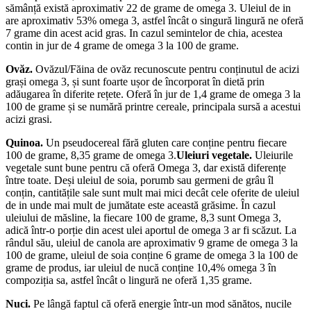
sămânță există aproximativ 22 de grame de omega 3. Uleiul de in
are aproximativ 53% omega 3, astfel încât o singură lingură ne oferă
7 grame din acest acid gras. In cazul semintelor de chia, acestea
contin in jur de 4 grame de omega 3 la 100 de grame.
Ovăz.
Ovăzul/Făina de ovăz recunoscute pentru conținutul de acizi
grași omega 3, și sunt foarte ușor de încorporat în dietă prin
adăugarea în diferite rețete. Oferă în jur de 1,4 grame de omega 3 la
100 de grame și se numără printre cereale, principala sursă a acestui
acizi grasi.
Quinoa.
Un pseudocereal fără gluten care conține pentru fiecare
100 de grame, 8,35 grame de omega 3.
Uleiuri vegetale.
Uleiurile
vegetale sunt bune pentru că oferă Omega 3, dar există diferențe
între toate. Deși uleiul de soia, porumb sau germeni de grâu îl
conțin, cantitățile sale sunt mult mai mici decât cele oferite de uleiul
de in unde mai mult de jumătate este această grăsime. În cazul
uleiului de măsline, la fiecare 100 de grame, 8,3 sunt Omega 3,
adică într-o porție din acest ulei aportul de omega 3 ar fi scăzut. La
rândul său, uleiul de canola are aproximativ 9 grame de omega 3 la
100 de grame, uleiul de soia conține 6 grame de omega 3 la 100 de
grame de produs, iar uleiul de nucă conține 10,4% omega 3 în
compoziția sa, astfel încât o lingură ne oferă 1,35 grame.
Nuci.
Pe lângă faptul că oferă energie într-un mod sănătos, nucile