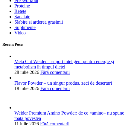
compromisuri
Newsletter-ul Weider
Abonează-te pentru oferte, lansări de produse și sfaturi rapide pentru
performanța ta zilnică.
comenzi@weider.ro
WhatsApp
(+40) 752 233 905
Str. Nicolae Costin, Nr. 24, Iași
Despre & Contact