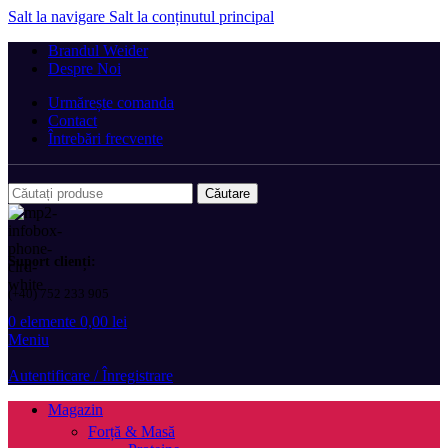
Salt la navigare
Salt la conținutul principal
Brandul Weider
Despre Noi
Urmărește comanda
Contact
Întrebări frecvente
Căutare
Suport clienți:
(+40) 752 233 905
0
elemente
0,00
lei
Meniu
Autentificare / Înregistrare
Magazin
Forță & Masă