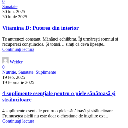
0
Sanatate
30 iun. 2025
30 iunie 2025
Vitamina D: Puterea din interior
Te antrenezi constant. Mănânci echilibrat. Îți urmărești somnul și
recuperezi conștiincios. Și totuși… simți că ceva lipsește...
Continuați lectura
Weider
0
Nutritie
,
Sanatate
,
Suplimente
19 feb. 2025
19 februarie 2025
4 suplimente esențiale pentru o piele sănătoasă și
strălucitoare
4 suplimente esențiale pentru o piele sănătoasă și strălucitoare.
Frumusețea pielii nu este doar o chestiune de îngrijire ext...
Continuați lectura