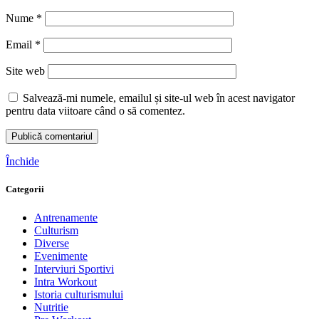
Recent Posts
Meta Cut Weider – suport inteligent pentru energie și
metabolism în timpul dietei
28 iulie 2026
Fără comentarii
Flavor Powder – un singur produs, zeci de deserturi
18 iulie 2026
Fără comentarii
Weider Premium Amino Powder: de ce «amino» nu spune
toată povestea
11 iulie 2026
Fără comentarii
Comentarii recente
Geoffrey4474
la
Isolate Whey 100 CFM – proteina care nu
face compromisuri
Sarah4791
la
Weider Flavor Powder — Aromă intensă &
plăcere fără zahăr
Ava829
la
Făina de orez – sursă curată de energie
Rory348
la
Weider Flavor Powder — Aromă intensă &
plăcere fără zahăr
Dora3957
la
Isolate Whey 100 CFM – proteina care nu face