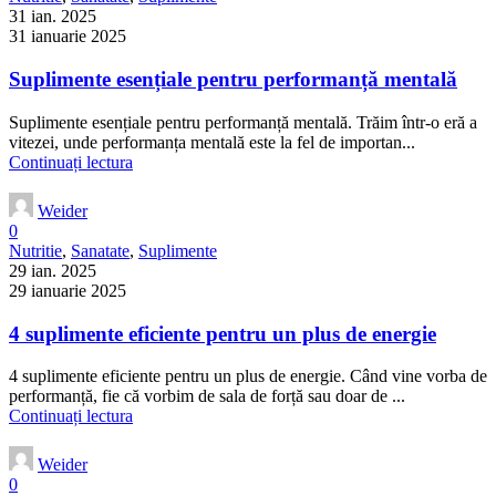
Când vine vorba de antrenamente și nutriție, mulți dintre noi
investim timp, energie și resurse într-un stil de viață activ. ...
Continuați lectura
Lasă un răspuns
Adresa ta de email nu va fi publicată.
Câmpurile obligatorii sunt
marcate cu
*
Comentariu
*
Nume
*
Email
*
Site web
Salvează-mi numele, emailul și site-ul web în acest navigator