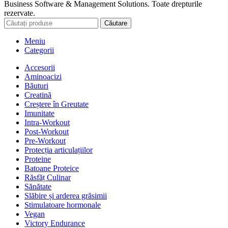
Coș de cumpărături
Închide
Conectați-vă
Închide
Nu aveți încă cont?
Creați un cont
Meniu
Bară laterală
Lista dorințelor
0
elemente
Coș
Contul meu