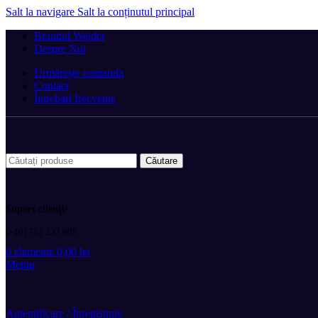
Salt la navigare
Salt la conținutul principal
Brandul Weider
Despre Noi
Urmărește comanda
Contact
Întrebări frecvente
Căutare
Suport clienți:
(+40) 752 233 905
0
elemente
0,00
lei
Meniu
Autentificare / Înregistrare