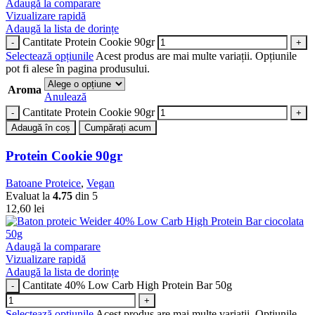
Adaugă la comparare
Vizualizare rapidă
Adaugă la lista de dorințe
Cantitate Protein Cookie 90gr
Selectează opțiunile
Acest produs are mai multe variații. Opțiunile
pot fi alese în pagina produsului.
Aroma
Anulează
Cantitate Protein Cookie 90gr
Adaugă în coș
Cumpărați acum
Protein Cookie 90gr
Batoane Proteice
,
Vegan
Evaluat la
4.75
din 5
12,60
lei
Adaugă la comparare
Vizualizare rapidă
Adaugă la lista de dorințe
Cantitate 40% Low Carb High Protein Bar 50g
Selectează opțiunile
Acest produs are mai multe variații. Opțiunile