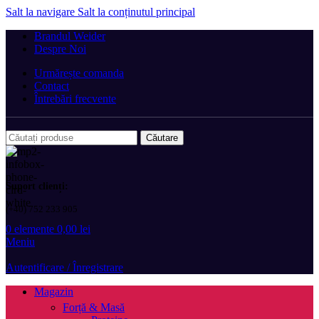
Salt la navigare
Salt la conținutul principal
Brandul Weider
Despre Noi
Urmărește comanda
Contact
Întrebări frecvente
Căutare
Suport clienți:
(+40) 752 233 905
0
elemente
0,00
lei
Meniu
Autentificare / Înregistrare
Magazin
Forță & Masă