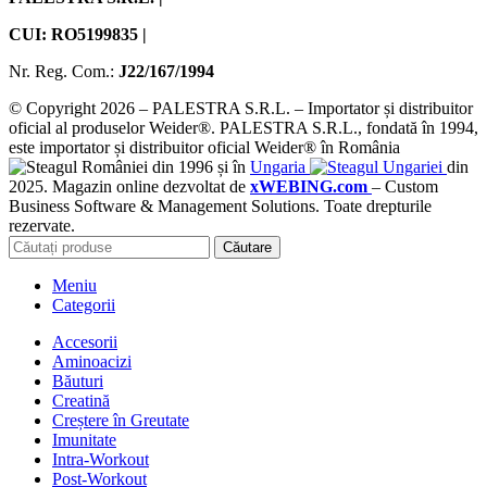
CUI: RO5199835 |
Nr. Reg. Com.:
J22/167/1994
© Copyright 2026 – PALESTRA S.R.L. – Importator și distribuitor
oficial al produselor Weider®. PALESTRA S.R.L., fondată în 1994,
este importator și distribuitor oficial Weider® în România
din 1996 și în
Ungaria
din
2025. Magazin online dezvoltat de
xWEBING.com
– Custom
Business Software & Management Solutions. Toate drepturile
rezervate.
Căutare
Meniu
Categorii
Accesorii
Aminoacizi
Băuturi
Creatină
Creștere în Greutate
Imunitate
Intra-Workout
Post-Workout