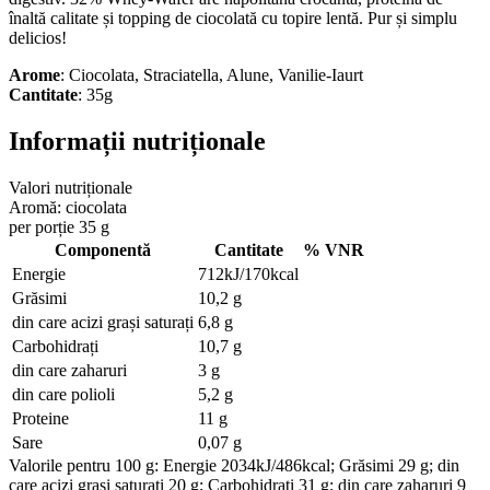
înaltă calitate și topping de ciocolată cu topire lentă. Pur și simplu
delicios!
Arome
: Ciocolata, Straciatella, Alune, Vanilie-Iaurt
Cantitate
: 35g
Informații nutriționale
Valori nutriționale
Aromă:
ciocolata
per porție 35 g
Componentă
Cantitate
% VNR
Energie
712kJ/170kcal
Grăsimi
10,2 g
din care acizi grași saturați
6,8 g
Carbohidrați
10,7 g
din care zaharuri
3 g
din care polioli
5,2 g
Proteine
11 g
Sare
0,07 g
Valorile pentru 100 g: Energie 2034kJ/486kcal; Grăsimi 29 g; din
care acizi grași saturați 20 g; Carbohidrați 31 g; din care zaharuri 9