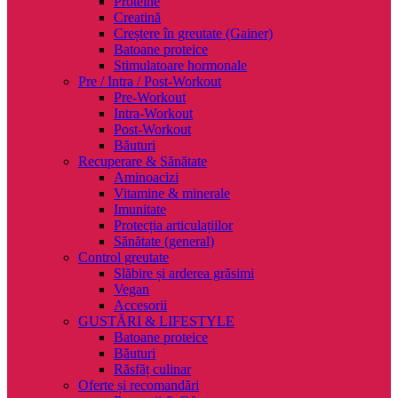
Proteine
Creatină
Creștere în greutate (Gainer)
Batoane proteice
Stimulatoare hormonale
Pre / Intra / Post-Workout
Pre-Workout
Intra-Workout
Post-Workout
Băuturi
Recuperare & Sănătate
Aminoacizi
Vitamine & minerale
Imunitate
Protecția articulațiilor
Sănătate (general)
Control greutate
Slăbire și arderea grăsimi
Vegan
Accesorii
GUSTĂRI & LIFESTYLE
Batoane proteice
Băuturi
Răsfăț culinar
Oferte și recomandări