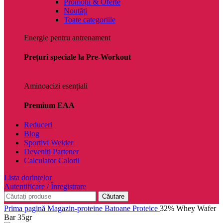
Promoții & Oferte
Noutăți
Toate categoriile
Energie pentru antrenament
Prețuri speciale la Pre-Workout
Aminoacizi esențiali
Premium EAA
Reduceri
Blog
Sportivi Weider
Deveniți Partener
Calculator Calorii
Lista dorințelor
Autentificare / Înregistrare
Căutare
Prima pagină
Magazin-proteine
Batoane Proteice
32% Whey Wafer
Bar 35gr