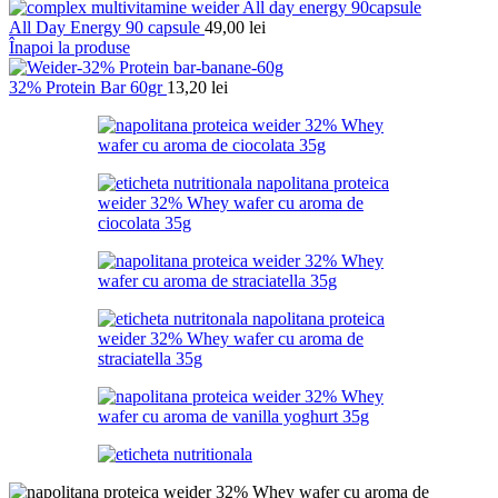
All Day Energy 90 capsule
49,00
lei
Înapoi la produse
32% Protein Bar 60gr
13,20
lei