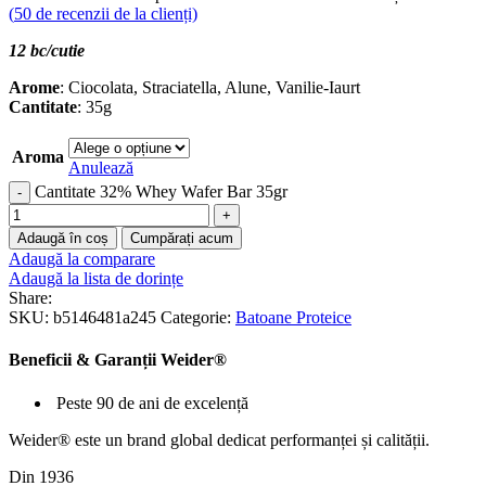
(
50
de recenzii de la clienți)
12 bc/cutie
Arome
: Ciocolata, Straciatella, Alune, Vanilie-Iaurt
Cantitate
: 35g
Aroma
Anulează
Cantitate 32% Whey Wafer Bar 35gr
Adaugă în coș
Cumpărați acum
Adaugă la comparare
Adaugă la lista de dorințe
Share:
SKU:
b5146481a245
Categorie:
Batoane Proteice
Beneficii & Garanții Weider®
Peste 90 de ani de excelență
Weider® este un brand global dedicat performanței și calității.
Din 1936