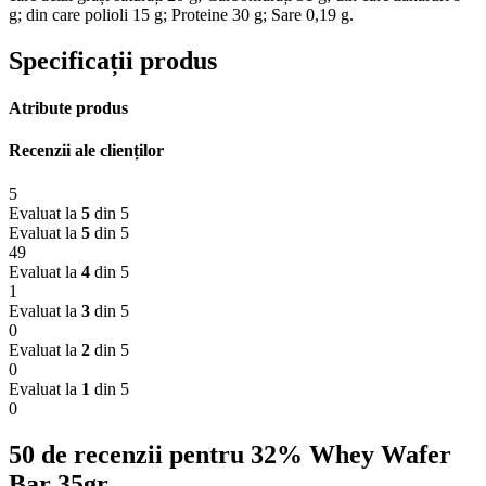
g; din care polioli 15 g; Proteine 30 g; Sare 0,19 g.
Specificații produs
Atribute produs
Recenzii ale clienților
5
Evaluat la
5
din 5
Evaluat la
5
din 5
49
Evaluat la
4
din 5
1
Evaluat la
3
din 5
0
Evaluat la
2
din 5
0
Evaluat la
1
din 5
0
50 de recenzii pentru
32% Whey Wafer
Bar 35gr