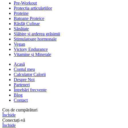
Pre-Workout
Protecția articulațiilor
Proteine
Batoane Proteice
Răsfăț Culinar
Sănătate
Slăbire și arderea grăsimii
Stimulatoare hormonale
Vegan
Victory Endurance
Vitamine și Minerale
Acasă
Contul meu
Calculator Calorii
Despre Noi
Parteneri
Întrebări frecvente
Blog
Contact
Coș de cumpărături
Închide
Conectați-vă
Închide