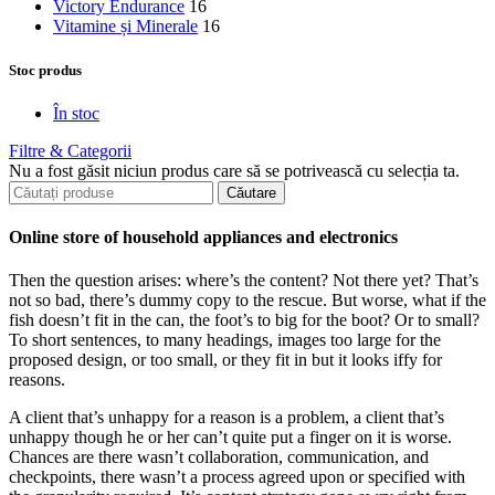
Victory Endurance
16
Vitamine și Minerale
16
Stoc produs
În stoc
Filtre & Categorii
Nu a fost găsit niciun produs care să se potrivească cu selecția ta.
Căutare
Online store of household appliances and electronics
Then the question arises: where’s the content? Not there yet? That’s
not so bad, there’s dummy copy to the rescue. But worse, what if the
fish doesn’t fit in the can, the foot’s to big for the boot? Or to small?
To short sentences, to many headings, images too large for the
proposed design, or too small, or they fit in but it looks iffy for
reasons.
A client that’s unhappy for a reason is a problem, a client that’s
unhappy though he or her can’t quite put a finger on it is worse.
Chances are there wasn’t collaboration, communication, and
checkpoints, there wasn’t a process agreed upon or specified with