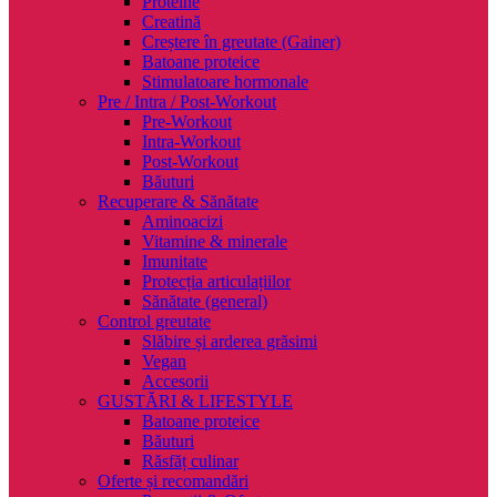
Proteine
Creatină
Creștere în greutate (Gainer)
Batoane proteice
Stimulatoare hormonale
Pre / Intra / Post-Workout
Pre-Workout
Intra-Workout
Post-Workout
Băuturi
Recuperare & Sănătate
Aminoacizi
Vitamine & minerale
Imunitate
Protecția articulațiilor
Sănătate (general)
Control greutate
Slăbire și arderea grăsimi
Vegan
Accesorii
GUSTĂRI & LIFESTYLE
Batoane proteice
Băuturi
Răsfăț culinar
Oferte și recomandări