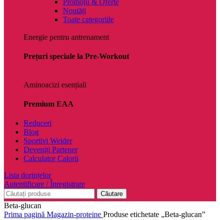
Promoții & Oferte
Noutăți
Toate categoriile
Energie pentru antrenament
Prețuri speciale la Pre-Workout
Aminoacizi esențiali
Premium EAA
Reduceri
Blog
Sportivi Weider
Deveniți Partener
Calculator Calorii
Lista dorințelor
Autentificare / Înregistrare
Căutare
Beta-glucan
Prima pagină
Magazin-proteine
Produse etichetate „Beta-glucan”