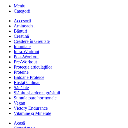
Meniu
Categorii
Accesorii
Aminoacizi
Băuturi
Creatină
Creștere în Greutate
Imunitate
Intra-Workout
Post-Workout
Pre-Workout
Protecția articulațiilor
Proteine
Batoane Proteice
Răsfăț Culinar
Sănătate
Slăbire și arderea grăsimii
Stimulatoare hormonale
Vegan
Victory Endurance
Vitamine și Minerale
Acasă