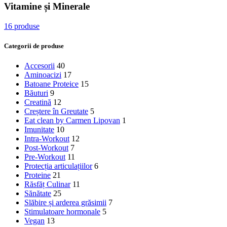
Vitamine și Minerale
16 produse
Categorii de produse
Accesorii
40
Aminoacizi
17
Batoane Proteice
15
Băuturi
9
Creatină
12
Creștere în Greutate
5
Eat clean by Carmen Lipovan
1
Imunitate
10
Intra-Workout
12
Post-Workout
7
Pre-Workout
11
Protecția articulațiilor
6
Proteine
21
Răsfăț Culinar
11
Sănătate
25
Slăbire și arderea grăsimii
7
Stimulatoare hormonale
5
Vegan
13