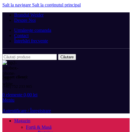
Salt la navigare
Salt la conținutul principal
Brandul Weider
Despre Noi
Urmărește comanda
Contact
Întrebări frecvente
Căutare
Suport clienți:
(+40) 752 233 905
0
elemente
0,00
lei
Meniu
Autentificare / Înregistrare
Magazin
Forță & Masă